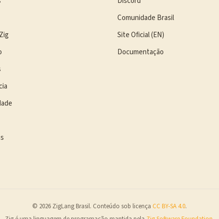
s
Discord
Comunidade Brasil
Zig
Site Oficial (EN)
o
Documentação
s
cia
dade
as
© 2026 ZigLang Brasil. Conteúdo sob licença
CC BY-SA 4.0
.