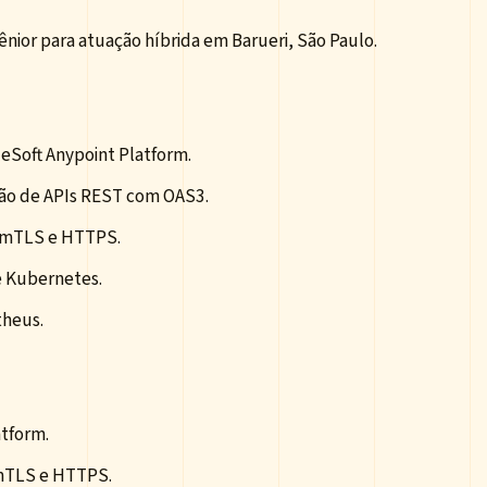
nior para atuação híbrida em Barueri, São Paulo.
eSoft Anypoint Platform.
ão de APIs REST com OAS3.
m mTLS e HTTPS.
e Kubernetes.
theus.
atform.
mTLS e HTTPS.