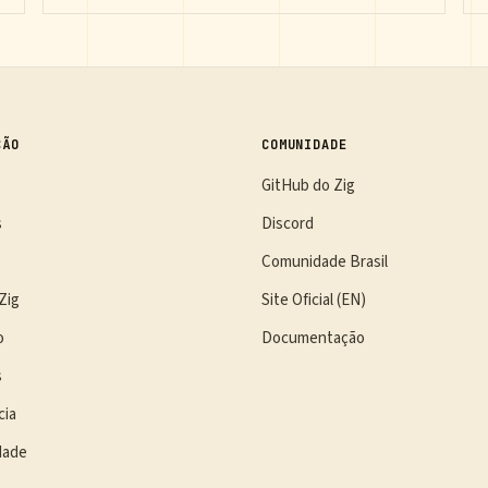
ÇÃO
COMUNIDADE
GitHub do Zig
s
Discord
Comunidade Brasil
Zig
Site Oficial (EN)
o
Documentação
s
cia
dade