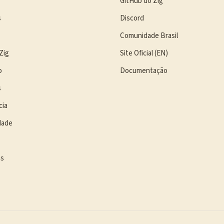
GitHub do Zig
s
Discord
Comunidade Brasil
Zig
Site Oficial (EN)
o
Documentação
s
cia
dade
as