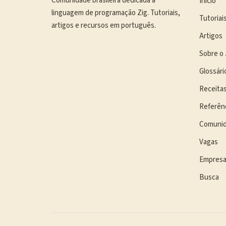
Comunidade brasileira dedicada à
Início
linguagem de programação Zig. Tutoriais,
Tutoriai
artigos e recursos em português.
Artigos
Sobre o 
Glossári
Receita
Referên
Comuni
Vagas
Empres
Busca