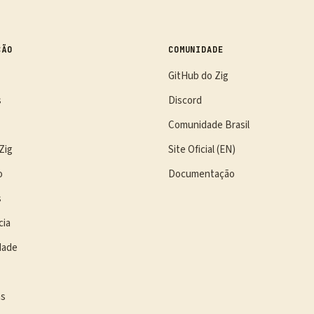
ÇÃO
COMUNIDADE
GitHub do Zig
s
Discord
Comunidade Brasil
Zig
Site Oficial (EN)
o
Documentação
s
cia
dade
as