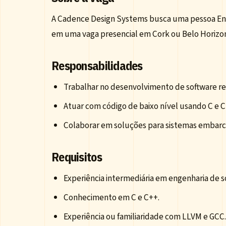
A Cadence Design Systems busca uma pessoa En
em uma vaga presencial em Cork ou Belo Horizo
Responsabilidades
Trabalhar no desenvolvimento de software re
Atuar com código de baixo nível usando C e C
Colaborar em soluções para sistemas embarc
Requisitos
Experiência intermediária em engenharia de s
Conhecimento em C e C++.
Experiência ou familiaridade com LLVM e GCC.