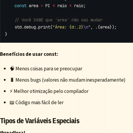
const
area
=
PI
*
raio
*
raio
;
std
.
debug
.
print
(
"Área: {d:.2}
\n
"
,
.{
area
});
}
Benefícios de usar const:
🧠 Menos coisas para se preocupar
🐛 Menos bugs (valores não mudam inesperadamente)
⚡ Melhor otimização pelo compilador
📖 Código mais fácil de ler
Tipos de Variáveis Especiais
threadlocal