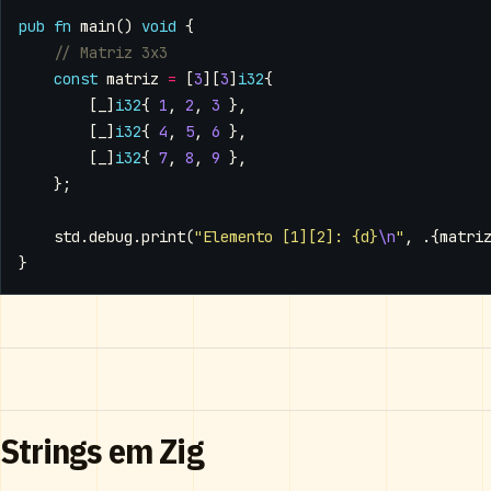
pub
fn
main
()
void
{
const
matriz
=
[
3
][
3
]
i32
{
[
_
]
i32
{
1
,
2
,
3
},
[
_
]
i32
{
4
,
5
,
6
},
[
_
]
i32
{
7
,
8
,
9
},
};
std
.
debug
.
print
(
"Elemento [1][2]: {d}
\n
"
,
.{
matri
}
Strings em Zig