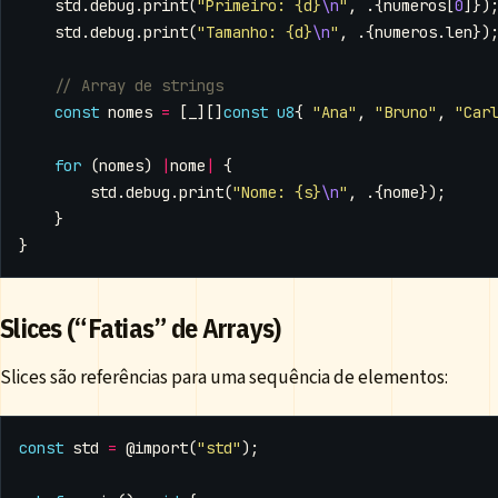
std
.
debug
.
print
(
"Primeiro: {d}
\n
"
,
.{
numeros
[
0
]})
std
.
debug
.
print
(
"Tamanho: {d}
\n
"
,
.{
numeros
.
len
})
const
nomes
=
[
_
][]
const
u8
{
"Ana"
,
"Bruno"
,
"Car
for
(
nomes
)
|
nome
|
{
std
.
debug
.
print
(
"Nome: {s}
\n
"
,
.{
nome
});
}
}
Slices (“Fatias” de Arrays)
Slices são referências para uma sequência de elementos:
const
std
=
@import
(
"std"
);