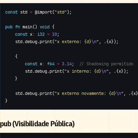
const
std
=
@import
(
"std"
);
pub
fn
main
()
void
{
const
x
:
i32
=
10
;
std
.
debug
.
print
(
"x externo: {d}
\n
"
,
.{
x
});
{
const
x
:
f64
=
3.14
;
std
.
debug
.
print
(
"x interno: {d}
\n
"
,
.{
x
});
}
std
.
debug
.
print
(
"x externo novamente: {d}
\n
"
,
.{
x
}
pub (Visibilidade Pública)