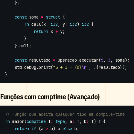
};
const
soma
=
struct
{
fn
call
(
x
:
i32
,
y
:
i32
)
i32
{
return
x
+
y
;
}
}.
call
;
const
resultado
=
Operacao
.
executar
(
5
,
3
,
soma
);
std
.
debug
.
print
(
"5 + 3 = {d}
\n
"
,
.{
resultado
});
}
Funções com comptime (Avançado)
fn
maior
(
comptime
T
:
type
,
a
:
T
,
b
:
T
)
T
{
return
if
(
a
>
b
)
a
else
b
;