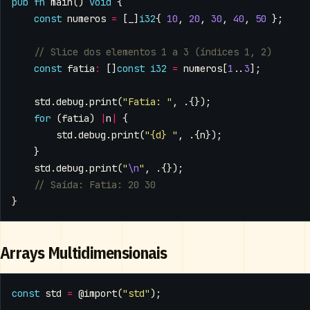
pub
fn
main
()
void
{
const
numeros
=
[
_
]
i32
{
10
,
20
,
30
,
40
,
50
};
const
fatia
:
[]
const
i32
=
numeros
[
1
..
3
];
std
.
debug
.
print
(
"Fatia: "
,
.{});
for
(
fatia
)
|
n
|
{
std
.
debug
.
print
(
"{d} "
,
.{
n
});
}
std
.
debug
.
print
(
"
\n
"
,
.{});
}
Arrays Multidimensionais
const
std
=
@import
(
"std"
);