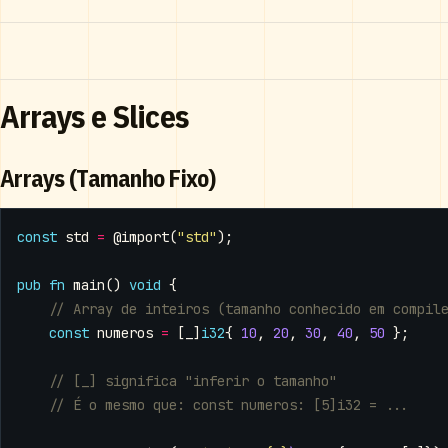
Arrays e Slices
Arrays (Tamanho Fixo)
const
std
=
@import
(
"std"
);
pub
fn
main
()
void
{
const
numeros
=
[
_
]
i32
{
10
,
20
,
30
,
40
,
50
};