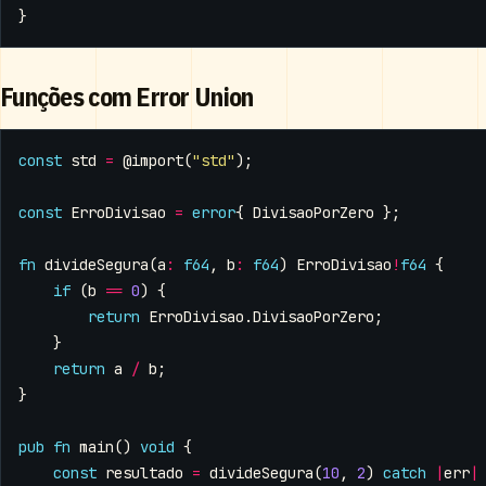
}
Funções com Error Union
const
std
=
@import
(
"std"
);
const
ErroDivisao
=
error
{
DivisaoPorZero
};
fn
divideSegura
(
a
:
f64
,
b
:
f64
)
ErroDivisao
!
f64
{
if
(
b
==
0
)
{
return
ErroDivisao
.
DivisaoPorZero
;
}
return
a
/
b
;
}
pub
fn
main
()
void
{
const
resultado
=
divideSegura
(
10
,
2
)
catch
|
err
|