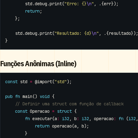
std
.
debug
.
print
(
"Erro: {}
\n
"
,
.{
err
});
return
;
};
std
.
debug
.
print
(
"Resultado: {d}
\n
"
,
.{
resultado
})
}
Funções Anônimas (Inline)
const
std
=
@import
(
"std"
);
pub
fn
main
()
void
{
const
Operacao
=
struct
{
fn
executar
(
a
:
i32
,
b
:
i32
,
operacao
:
fn
(
i32
return
operacao
(
a
,
b
);
}