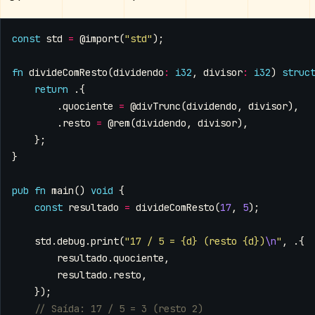
const
std
=
@import
(
"std"
);
fn
divideComResto
(
dividendo
:
i32
,
divisor
:
i32
)
struc
return
.{
.
quociente
=
@divTrunc
(
dividendo
,
divisor
),
.
resto
=
@rem
(
dividendo
,
divisor
),
};
}
pub
fn
main
()
void
{
const
resultado
=
divideComResto
(
17
,
5
);
std
.
debug
.
print
(
"17 / 5 = {d} (resto {d})
\n
"
,
.{
resultado
.
quociente
,
resultado
.
resto
,
});