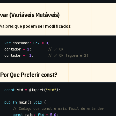
var (Variáveis Mutáveis)
Valores que
podem ser modificados
:
var
contador
:
u32
=
0
;
contador
=
1
;
contador
+=
1
;
Por Que Preferir const?
const
std
=
@import
(
"std"
);
pub
fn
main
()
void
{
const
raio
:
f64
=
5.0
;