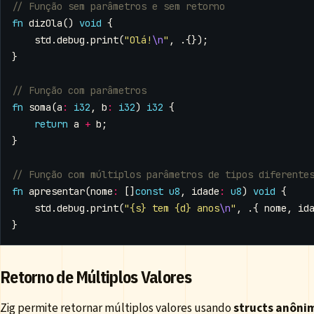
fn
dizOla
()
void
{
std
.
debug
.
print
(
"Olá!
\n
"
,
.{});
}
fn
soma
(
a
:
i32
,
b
:
i32
)
i32
{
return
a
+
b
;
}
fn
apresentar
(
nome
:
[]
const
u8
,
idade
:
u8
)
void
{
std
.
debug
.
print
(
"{s} tem {d} anos
\n
"
,
.{
nome
,
id
}
Retorno de Múltiplos Valores
Zig permite retornar múltiplos valores usando
structs anôni