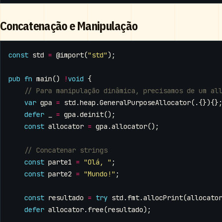
Concatenação e Manipulação
const
std
=
@import
(
"std"
);
pub
fn
main
()
!
void
{
var
gpa
=
std
.
heap
.
GeneralPurposeAllocator
(.{}){}
defer
_
=
gpa
.
deinit
();
const
allocator
=
gpa
.
allocator
();
const
parte1
=
"Olá, "
;
const
parte2
=
"Mundo!"
;
const
resultado
=
try
std
.
fmt
.
allocPrint
(
allocato
defer
allocator
.
free
(
resultado
);