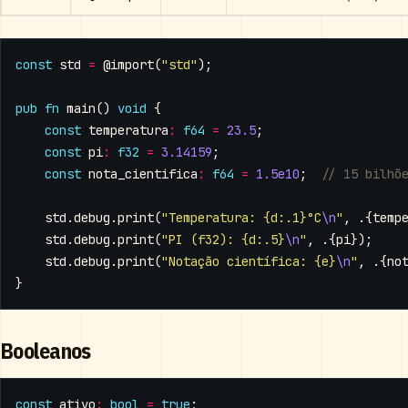
const
std
=
@import
(
"std"
);
pub
fn
main
()
void
{
const
temperatura
:
f64
=
23.5
;
const
pi
:
f32
=
3.14159
;
const
nota_cientifica
:
f64
=
1.5e10
;
std
.
debug
.
print
(
"Temperatura: {d:.1}°C
\n
"
,
.{
temp
std
.
debug
.
print
(
"PI (f32): {d:.5}
\n
"
,
.{
pi
});
std
.
debug
.
print
(
"Notação científica: {e}
\n
"
,
.{
no
}
Booleanos
const
ativo
:
bool
=
true
;