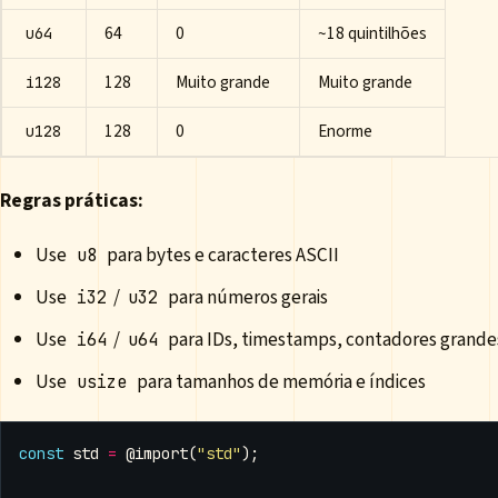
64
0
~18 quintilhões
u64
128
Muito grande
Muito grande
i128
128
0
Enorme
u128
Regras práticas:
Use
para bytes e caracteres ASCII
u8
Use
/
para números gerais
i32
u32
Use
/
para IDs, timestamps, contadores grande
i64
u64
Use
para tamanhos de memória e índices
usize
const
std
=
@import
(
"std"
);