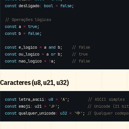
const
desligado
:
bool
=
false
;
const
a
=
true
;
const
b
=
false
;
const
e_logico
=
a
and
b
;
const
ou_logico
=
a
or
b
;
const
nao_logico
=
!
a
;
Caracteres (u8, u21, u32)
const
letra_ascii
:
u8
=
'A'
;
const
emoji
:
u21
=
'🎉'
;
const
qualquer_unicode
:
u32
=
'中'
;