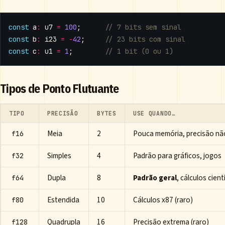
const
a
:
u7
=
100
;
const
b
:
i23
=
-
42
;
const
c
:
u1
=
1
;
Tipos de Ponto Flutuante
TIPO
PRECISÃO
BYTES
USE QUANDO…
Meia
2
Pouca memória, precisão não
f16
Simples
4
Padrão para gráficos, jogos
f32
Dupla
8
Padrão geral
, cálculos cient
f64
Estendida
10
Cálculos x87 (raro)
f80
Quadrupla
16
Precisão extrema (raro)
f128