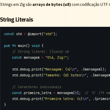
Strings em Zig são
arrays de bytes (u8)
com codificação UTF-
String Literais
const
std
=
@import
(
"std"
);
pub
fn
main
()
void
{
const
mensagem
=
"Olá, Zig!"
;
std
.
debug
.
print
(
"Mensagem: {s}
\n
"
,
.{
mensagem
});
std
.
debug
.
print
(
"Tamanho: {d} bytes
\n
"
,
.{
mensage
const
primeira_letra
=
mensagem
[
0
];
std
.
debug
.
print
(
"Primeira letra: {c}
\n
"
,
.{
primei
}