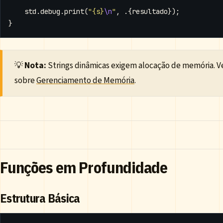
std
.
debug
.
print
(
"{s}
\n
"
,
.{
resultado
});
}
💡
Nota:
Strings dinâmicas exigem alocação de memória. V
sobre
Gerenciamento de Memória
.
Funções em Profundidade
Estrutura Básica