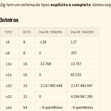
Zig tem um sistema de tipos
explícito e completo
. Vamos exp
Inteiros
TIPO
BITS
VALOR MÍNIMO
VALOR MÁXIMO
8
-128
127
i8
8
0
255
u8
16
-32.768
32.767
i16
16
0
65.535
u16
32
-2.147.483.648
2.147.483.647
i32
32
0
4.294.967.295
u32
64
~-9 quintilhões
~9 quintilhões
i64