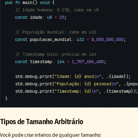
pub
fn
main
()
void
{
const
idade
:
u8
=
25
;
const
populacao_mundial
:
u32
=
8_000_000_000
;
const
timestamp
:
i64
=
1_707_686_400
;
std
.
debug
.
print
(
"Idade: {d} anos
\n
"
,
.{
idade
});
std
.
debug
.
print
(
"População: {d} pessoas
\n
"
,
.{
pop
std
.
debug
.
print
(
"Timestamp: {d}
\n
"
,
.{
timestamp
})
}
Tipos de Tamanho Arbitrário
Você pode criar inteiros de qualquer tamanho: