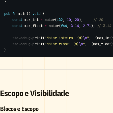
}
pub
fn
main
()
void
{
const
max_int
=
maior
(
i32
,
10
,
20
);
const
max_float
=
maior
(
f64
,
3.14
,
2.71
);
std
.
debug
.
print
(
"Maior inteiro: {d}
\n
"
,
.{
max_int
std
.
debug
.
print
(
"Maior float: {d}
\n
"
,
.{
max_float
}
Escopo e Visibilidade
Blocos e Escopo