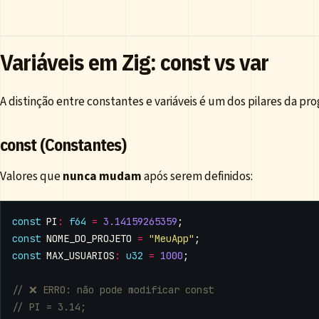
Variáveis em Zig: const vs var
A distinção entre constantes e variáveis é um dos pilares da p
const (Constantes)
Valores que
nunca mudam
após serem definidos:
const
PI
:
f64
=
3.14159265359
;
const
NOME_DO_PROJETO
=
"MeuApp"
;
const
MAX_USUARIOS
:
u32
=
1000
;