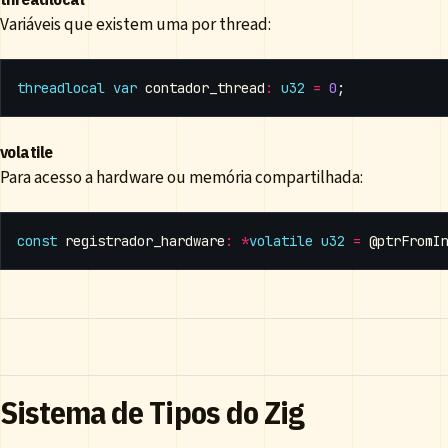
Variáveis que existem uma por thread:
threadlocal
var
contador_thread
:
u32
=
0
;
volatile
Para acesso a hardware ou memória compartilhada:
const
registrador_hardware
:
*
volatile
u32
=
@ptrFromI
Sistema de Tipos do Zig