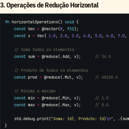
3. Operações de Redução Horizontal
fn
horizontalOperations
()
void
{
const
Vec
=
@Vector
(
8
,
f32
);
const
v
=
Vec
{
1.0
,
2.0
,
3.0
,
4.0
,
5.0
,
6.0
,
7.0
,
const
sum
=
@reduce
(.
Add
,
v
);
const
prod
=
@reduce
(.
Mul
,
v
);
const
min
=
@reduce
(.
Min
,
v
);
const
max
=
@reduce
(.
Max
,
v
);
std
.
debug
.
print
(
"Soma: {d}, Produto: {d}
\n
"
,
.{
su
}