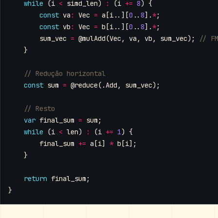
while
(
i
<
simd_len
)
:
(
i
+=
8
)
{
const
va
:
Vec
=
a
[
i
..][
0
..
8
].
*
;
const
vb
:
Vec
=
b
[
i
..][
0
..
8
].
*
;
sum_vec
=
@mulAdd
(
Vec
,
va
,
vb
,
sum_vec
);
}
const
sum
=
@reduce
(.
Add
,
sum_vec
);
var
final_sum
=
sum
;
while
(
i
<
len
)
:
(
i
+=
1
)
{
final_sum
+=
a
[
i
]
*
b
[
i
];
}
return
final_sum
;
}