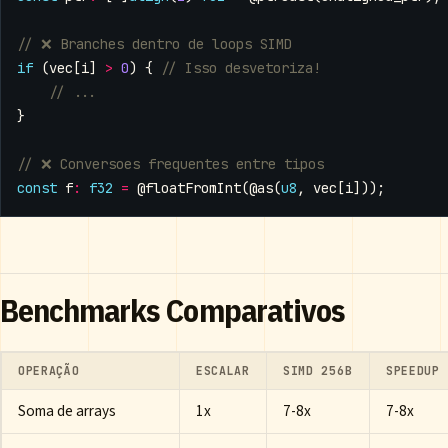
if
(
vec
[
i
]
>
0
)
{
}
const
f
:
f32
=
@floatFromInt
(
@as
(
u8
,
vec
[
i
]));
Benchmarks Comparativos
OPERAÇÃO
ESCALAR
SIMD 256B
SPEEDUP
Soma de arrays
1x
7-8x
7-8x