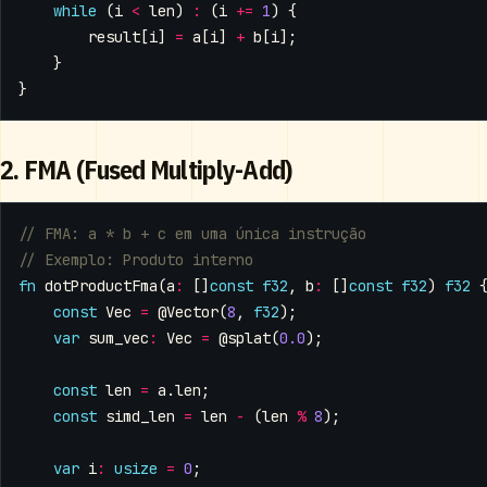
while
(
i
<
len
)
:
(
i
+=
1
)
{
result
[
i
]
=
a
[
i
]
+
b
[
i
];
}
}
2. FMA (Fused Multiply-Add)
fn
dotProductFma
(
a
:
[]
const
f32
,
b
:
[]
const
f32
)
f32
const
Vec
=
@Vector
(
8
,
f32
);
var
sum_vec
:
Vec
=
@splat
(
0.0
);
const
len
=
a
.
len
;
const
simd_len
=
len
-
(
len
%
8
);
var
i
:
usize
=
0
;