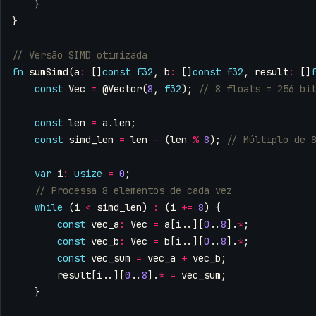
}
}
fn
sumSimd
(
a
:
[]
const
f32
,
b
:
[]
const
f32
,
result
:
[]
const
Vec
=
@Vector
(
8
,
f32
);
const
len
=
a
.
len
;
const
simd_len
=
len
-
(
len
%
8
);
var
i
:
usize
=
0
;
while
(
i
<
simd_len
)
:
(
i
+=
8
)
{
const
vec_a
:
Vec
=
a
[
i
..][
0
..
8
].
*
;
const
vec_b
:
Vec
=
b
[
i
..][
0
..
8
].
*
;
const
vec_sum
=
vec_a
+
vec_b
;
result
[
i
..][
0
..
8
].
*
=
vec_sum
;
}