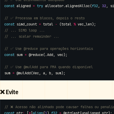
const
aligned
=
try
allocator
.
alignedAlloc
(
f32
,
32
,
s
const
simd_count
=
total
-
(
total
%
vec_len
);
const
sum
=
@reduce
(.
Add
,
vec
);
sum
=
@mulAdd
(
Vec
,
a
,
b
,
sum
);
❌ Evite
const
ptr
:
[
*
]
align
(
1
)
f32
=
@ptrCast
(
unaligned_ptr
);