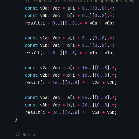
const
v0a
:
Vec
=
a
[
i
+
0
..][
0
..
8
].
*
;
const
v0b
:
Vec
=
b
[
i
+
0
..][
0
..
8
].
*
;
result
[
i
+
0
..][
0
..
8
].
*
=
v0a
+
v0b
;
const
v1a
:
Vec
=
a
[
i
+
8
..][
0
..
8
].
*
;
const
v1b
:
Vec
=
b
[
i
+
8
..][
0
..
8
].
*
;
result
[
i
+
8
..][
0
..
8
].
*
=
v1a
+
v1b
;
const
v2a
:
Vec
=
a
[
i
+
16
..][
0
..
8
].
*
;
const
v2b
:
Vec
=
b
[
i
+
16
..][
0
..
8
].
*
;
result
[
i
+
16
..][
0
..
8
].
*
=
v2a
+
v2b
;
const
v3a
:
Vec
=
a
[
i
+
24
..][
0
..
8
].
*
;
const
v3b
:
Vec
=
b
[
i
+
24
..][
0
..
8
].
*
;
result
[
i
+
24
..][
0
..
8
].
*
=
v3a
+
v3b
;
}