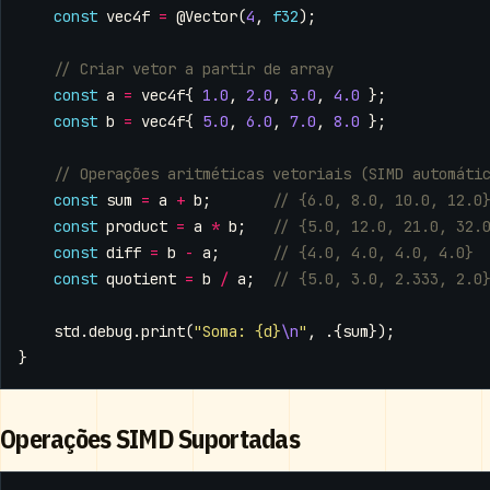
const
vec4f
=
@Vector
(
4
,
f32
);
const
a
=
vec4f
{
1.0
,
2.0
,
3.0
,
4.0
};
const
b
=
vec4f
{
5.0
,
6.0
,
7.0
,
8.0
};
const
sum
=
a
+
b
;
const
product
=
a
*
b
;
const
diff
=
b
-
a
;
const
quotient
=
b
/
a
;
std
.
debug
.
print
(
"Soma: {d}
\n
"
,
.{
sum
});
}
Operações SIMD Suportadas