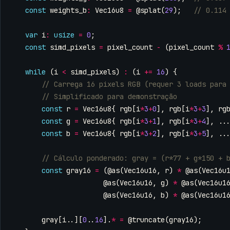
const
weights_b
:
Vec16u8
=
@splat
(
29
);
var
i
:
usize
=
0
;
const
simd_pixels
=
pixel_count
-
(
pixel_count
%
while
(
i
<
simd_pixels
)
:
(
i
+=
16
)
{
const
r
=
Vec16u8
{
rgb
[
i
*
3
+
0
],
rgb
[
i
*
3
+
3
],
rg
const
g
=
Vec16u8
{
rgb
[
i
*
3
+
1
],
rgb
[
i
*
3
+
4
],
..
const
b
=
Vec16u8
{
rgb
[
i
*
3
+
2
],
rgb
[
i
*
3
+
5
],
..
const
gray16
=
(
@as
(
Vec16u16
,
r
)
*
@as
(
Vec16u
@as
(
Vec16u16
,
g
)
*
@as
(
Vec16u1
@as
(
Vec16u16
,
b
)
*
@as
(
Vec16u1
gray
[
i
..][
0
..
16
].
*
=
@truncate
(
gray16
);