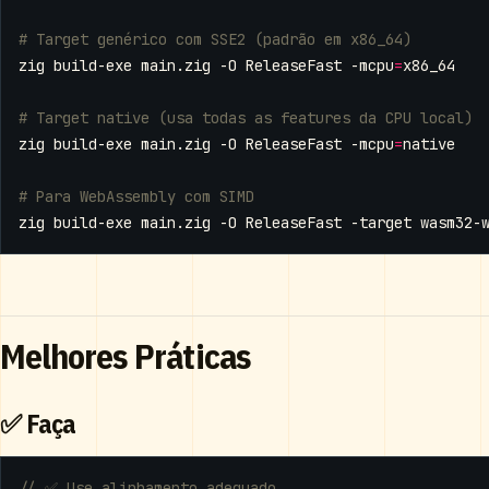
# Target genérico com SSE2 (padrão em x86_64)
zig build-exe main.zig -O ReleaseFast -mcpu
=
# Target native (usa todas as features da CPU local)
zig build-exe main.zig -O ReleaseFast -mcpu
=
# Para WebAssembly com SIMD
zig build-exe main.zig -O ReleaseFast -target wasm32-
Melhores Práticas
✅ Faça