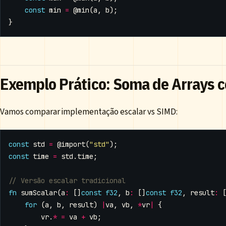
const
min
=
@min
(
a
,
b
);
}
Exemplo Prático: Soma de Arrays
Vamos comparar implementação escalar vs SIMD:
const
std
=
@import
(
"std"
);
const
time
=
std
.
time
;
fn
sumScalar
(
a
:
[]
const
f32
,
b
:
[]
const
f32
,
result
:
for
(
a
,
b
,
result
)
|
va
,
vb
,
*
vr
|
{
vr
.
*
=
va
+
vb
;