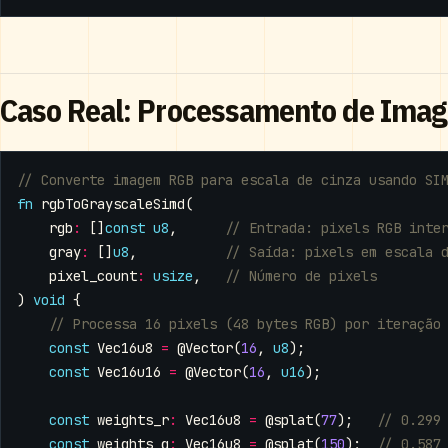
Caso Real: Processamento de Ima
fn
rgbToGrayscaleSimd
(
rgb
:
[]
const
u8
,
gray
:
[]
u8
,
pixel_count
:
usize
,
)
void
{
const
Vec16u8
=
@Vector
(
16
,
u8
);
const
Vec16u16
=
@Vector
(
16
,
u16
);
const
weights_r
:
Vec16u8
=
@splat
(
77
);
const
weights_g
:
Vec16u8
=
@splat
(
150
);