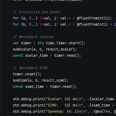
for
(
a
,
0
..)
|*
val
,
i
|
val
.
*
=
@floatFromInt
(
i
);
for
(
b
,
0
..)
|*
val
,
i
|
val
.
*
=
@floatFromInt
(
i
*
var
timer
=
try
time
.
Timer
.
start
();
sumScalar
(
a
,
b
,
result_scalar
);
const
scalar_time
=
timer
.
read
();
timer
.
reset
();
sumSimd
(
a
,
b
,
result_simd
);
const
simd_time
=
timer
.
read
();
std
.
debug
.
print
(
"Scalar: {d} ms
\n
"
,
.{
scalar_time
std
.
debug
.
print
(
"SIMD:   {d} ms
\n
"
,
.{
simd_time
/
std
.
debug
.
print
(
"Speedup: {d:.1}x
\n
"
,
.{
@as
(
f64
,