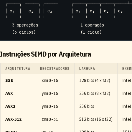
Instruções SIMD por Arquitetura
ARQUITETURA
REGISTRADORES
LARGURA
EXEM
SSE
128 bits (4 x f32)
Inte
xmm0-15
AVX
256 bits (8 x f32)
Intel
ymm0-15
AVX2
256 bits
Intel
ymm0-15
AVX-512
512 bits (16 x f32)
Intel
zmm0-31