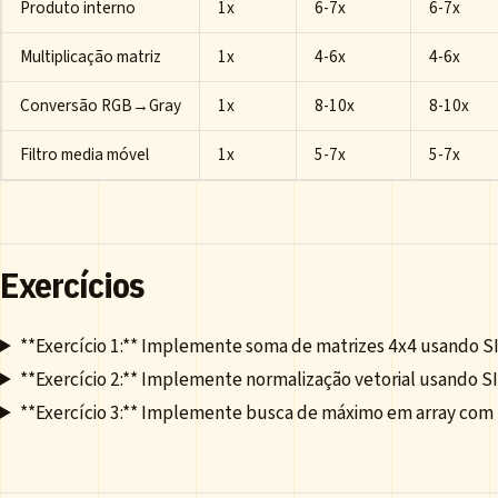
Produto interno
1x
6-7x
6-7x
Multiplicação matriz
1x
4-6x
4-6x
Conversão RGB→Gray
1x
8-10x
8-10x
Filtro media móvel
1x
5-7x
5-7x
Exercícios
**Exercício 1:** Implemente soma de matrizes 4x4 usando 
**Exercício 2:** Implemente normalização vetorial usando 
**Exercício 3:** Implemente busca de máximo em array com