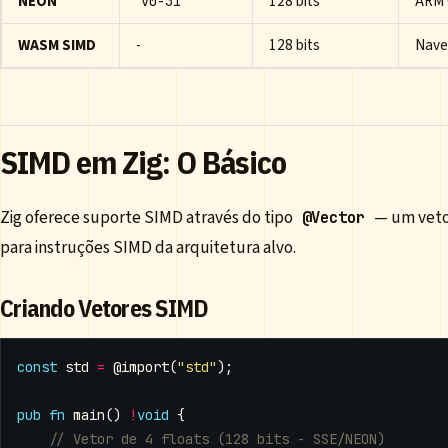
NEON
128 bits
ARM 
v0-31
WASM SIMD
-
128 bits
Nave
SIMD em Zig: O Básico
Zig oferece suporte SIMD através do tipo
— um vetor
@Vector
para instruções SIMD da arquitetura alvo.
Criando Vetores SIMD
const
std
=
@import
(
"std"
);
pub
fn
main
()
!
void
{