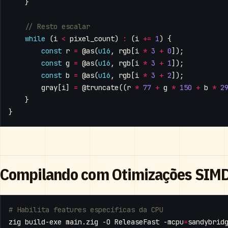
}
while
(
i
<
pixel_count
)
:
(
i
+=
1
)
{
const
r
=
@as
(
u16
,
rgb
[
i
*
3
+
0
]);
const
g
=
@as
(
u16
,
rgb
[
i
*
3
+
1
]);
const
b
=
@as
(
u16
,
rgb
[
i
*
3
+
2
]);
gray
[
i
]
=
@truncate
((
r
*
77
+
g
*
150
+
b
*
2
}
}
Compilando com Otimizações SIM
# Habilita features específicas da CPU
zig build-exe main.zig -O ReleaseFast -mcpu
=