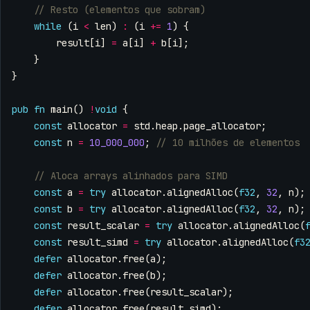
while
(
i
<
len
)
:
(
i
+=
1
)
{
result
[
i
]
=
a
[
i
]
+
b
[
i
];
}
}
pub
fn
main
()
!
void
{
const
allocator
=
std
.
heap
.
page_allocator
;
const
n
=
10_000_000
;
const
a
=
try
allocator
.
alignedAlloc
(
f32
,
32
,
n
);
const
b
=
try
allocator
.
alignedAlloc
(
f32
,
32
,
n
);
const
result_scalar
=
try
allocator
.
alignedAlloc
(
const
result_simd
=
try
allocator
.
alignedAlloc
(
f3
defer
allocator
.
free
(
a
);
defer
allocator
.
free
(
b
);
defer
allocator
.
free
(
result_scalar
);
defer
allocator
.
free
(
result_simd
);