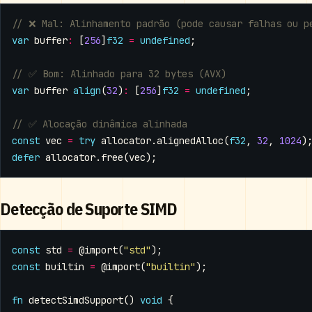
var
buffer
:
[
256
]
f32
=
undefined
;
var
buffer
align
(
32
)
:
[
256
]
f32
=
undefined
;
const
vec
=
try
allocator
.
alignedAlloc
(
f32
,
32
,
1024
)
defer
allocator
.
free
(
vec
);
Detecção de Suporte SIMD
const
std
=
@import
(
"std"
);
const
builtin
=
@import
(
"builtin"
);
fn
detectSimdSupport
()
void
{