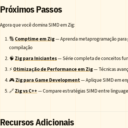
Próximos Passos
Agora que você domina SIMD em Zig:
🔢
Comptime em Zig
— Aprenda metaprogramação para g
compilação
🧠
Zig para Iniciantes
— Série completa de conceitos fu
⚡
Otimização de Performance em Zig
— Técnicas avanç
🎮
Zig para Game Development
— Aplique SIMD em eng
🔗
Zig vs C++
— Compare estratégias SIMD entre linguag
Recursos Adicionais