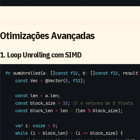
Otimizações Avançadas
1. Loop Unrolling com SIMD
fn
sumUnrolled
(
a
:
[]
const
f32
,
b
:
[]
const
f32
,
result
const
Vec
=
@Vector
(
8
,
f32
);
const
len
=
a
.
len
;
const
block_size
=
32
;
const
block_len
=
len
-
(
len
%
block_size
);
var
i
:
usize
=
0
;
while
(
i
<
block_len
)
:
(
i
+=
block_size
)
{