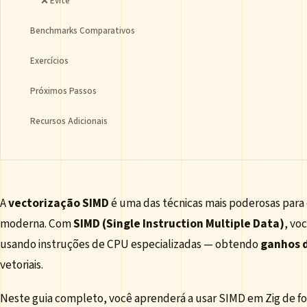
❌ Evite
Benchmarks Comparativos
Exercícios
Próximos Passos
Recursos Adicionais
A
vectorização SIMD
é uma das técnicas mais poderosas par
moderna. Com
SIMD (Single Instruction Multiple Data)
, vo
usando instruções de CPU especializadas — obtendo
ganhos d
vetoriais.
Neste guia completo, você aprenderá a usar SIMD em Zig de fo