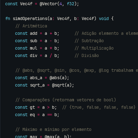
const
Vec4f
=
@Vector
(
4
,
f32
);
fn
simdOperations
(
a
:
Vec4f
,
b
:
Vec4f
)
void
{
const
add
=
a
+
b
;
const
sub
=
a
-
b
;
const
mul
=
a
*
b
;
const
div
=
a
/
b
;
const
abs_a
=
@abs
(
a
);
const
sqrt_a
=
@sqrt
(
a
);
const
gt
=
a
>
b
;
const
eq
=
a
==
b
;
const
max
=
@max
(
a
,
b
);