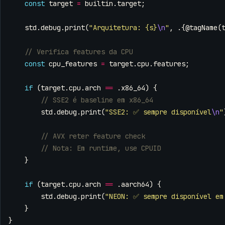
const
target
=
builtin
.
target
;
std
.
debug
.
print
(
"Arquitetura: {s}
\n
"
,
.{
@tagName
(
const
cpu_features
=
target
.
cpu
.
features
;
if
(
target
.
cpu
.
arch
==
.
x86_64
)
{
std
.
debug
.
print
(
"SSE2: ✅ sempre disponível
\n
"
}
if
(
target
.
cpu
.
arch
==
.
aarch64
)
{
std
.
debug
.
print
(
"NEON: ✅ sempre disponível em
}
}