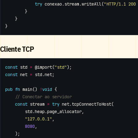
try
conexao
.
stream
.
writeAll
(
"HTTP/1.1 200
}
}
}
Cliente TCP
const
std
=
@import
(
"std"
);
const
net
=
std
.
net
;
pub
fn
main
()
!
void
{
const
stream
=
try
net
.
tcpConnectToHost
(
std
.
heap
.
page_allocator
,
"127.0.0.1"
,
8080
,
);