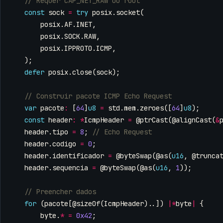
const
sock
=
try
posix
.
socket
(
posix
.
AF
.
INET
,
posix
.
SOCK
.
RAW
,
posix
.
IPPROTO
.
ICMP
,
);
defer
posix
.
close
(
sock
);
var
pacote
:
[
64
]
u8
=
std
.
mem
.
zeroes
([
64
]
u8
);
const
header
:
*
IcmpHeader
=
@ptrCast
(
@alignCast
(
&
header
.
tipo
=
8
;
header
.
codigo
=
0
;
header
.
identificador
=
@byteSwap
(
@as
(
u16
,
@trunca
header
.
sequencia
=
@byteSwap
(
@as
(
u16
,
1
));
for
(
pacote
[
@sizeOf
(
IcmpHeader
)..])
|*
byte
|
{
byte
.
*
=
0x42
;