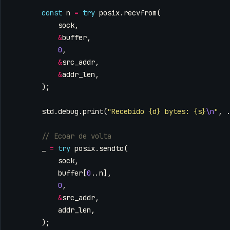
const
n
=
try
posix
.
recvfrom
(
sock
,
&
buffer
,
0
,
&
src_addr
,
&
addr_len
,
);
std
.
debug
.
print
(
"Recebido {d} bytes: {s}
\n
"
,
_
=
try
posix
.
sendto
(
sock
,
buffer
[
0
..
n
],
0
,
&
src_addr
,
addr_len
,
);