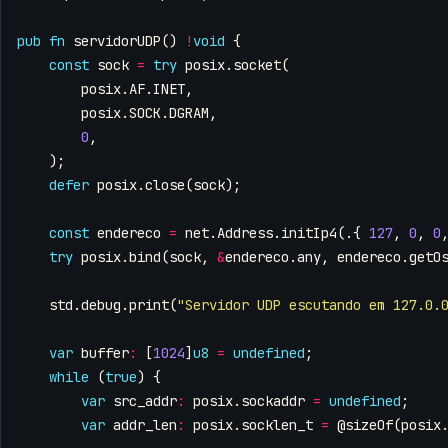
pub
fn
servidorUDP
()
!
void
{
const
sock
=
try
posix
.
socket
(
posix
.
AF
.
INET
,
posix
.
SOCK
.
DGRAM
,
0
,
);
defer
posix
.
close
(
sock
);
const
endereco
=
net
.
Address
.
initIp4
(.{
127
,
0
,
0
try
posix
.
bind
(
sock
,
&
endereco
.
any
,
endereco
.
getO
std
.
debug
.
print
(
"Servidor UDP escutando em 127.0.
var
buffer
:
[
1024
]
u8
=
undefined
;
while
(
true
)
{
var
src_addr
:
posix
.
sockaddr
=
undefined
;
var
addr_len
:
posix
.
socklen_t
=
@sizeOf
(
posix