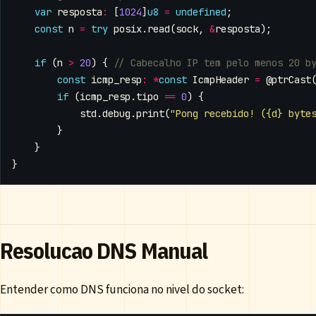
var
resposta
:
[
1024
]
u8
=
undefined
;
const
n
=
try
posix
.
read
(
sock
,
&
resposta
);
if
(
n
>
20
)
{
const
icmp_resp
:
*
const
IcmpHeader
=
@ptrCast
if
(
icmp_resp
.
tipo
==
0
)
{
std
.
debug
.
print
(
"Pong recebido! ({d} byte
}
}
}
Resolucao DNS Manual
Entender como DNS funciona no nivel do socket: