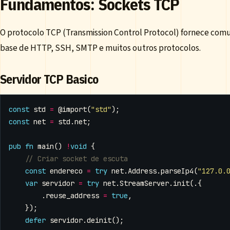
Fundamentos: Sockets TCP
O protocolo TCP (Transmission Control Protocol) fornece comun
base de HTTP, SSH, SMTP e muitos outros protocolos.
Servidor TCP Basico
const
std
=
@import
(
"std"
);
const
net
=
std
.
net
;
pub
fn
main
()
!
void
{
const
endereco
=
try
net
.
Address
.
parseIp4
(
"127.0.
var
servidor
=
try
net
.
StreamServer
.
init
(.{
.
reuse_address
=
true
,
});
defer
servidor
.
deinit
();