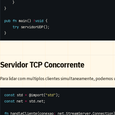
}
}
pub
fn
main
()
!
void
{
try
servidorUDP
();
}
Servidor TCP Concorrente
Para lidar com multiplos clientes simultaneamente, podemos u
const
std
=
@import
(
"std"
);
const
net
=
std
.
net
;
fn
handleCliente
(
conexao
:
net
.
StreamServer
.
Connection