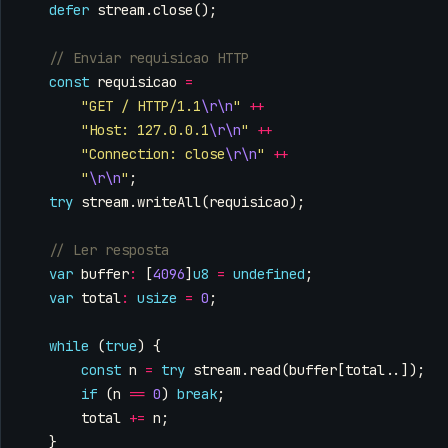
defer
stream
.
close
();
const
requisicao
=
"GET / HTTP/1.1
\r\n
"
++
"Host: 127.0.0.1
\r\n
"
++
"Connection: close
\r\n
"
++
"
\r\n
"
;
try
stream
.
writeAll
(
requisicao
);
var
buffer
:
[
4096
]
u8
=
undefined
;
var
total
:
usize
=
0
;
while
(
true
)
{
const
n
=
try
stream
.
read
(
buffer
[
total
..]);
if
(
n
==
0
)
break
;
total
+=
n
;
}