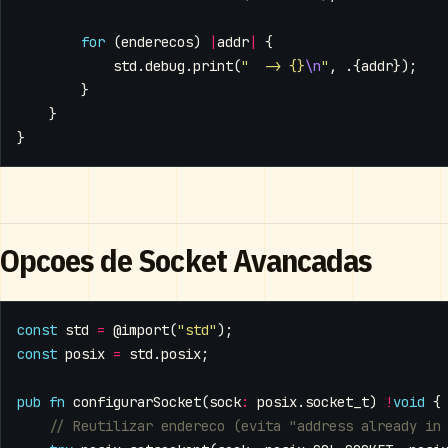
for
(
enderecos
)
|
addr
|
{
std
.
debug
.
print
(
"  -> {}
\n
"
,
.{
addr
});
}
}
}
Opcoes de Socket Avancadas
const
std
=
@import
(
"std"
);
const
posix
=
std
.
posix
;
pub
fn
configurarSocket
(
sock
:
posix
.
socket_t
)
!
void
{