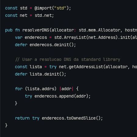
const
std
=
@import
(
"std"
);
const
net
=
std
.
net
;
pub
fn
resolverDNS
(
allocator
:
std
.
mem
.
Allocator
,
host
var
enderecos
=
std
.
ArrayList
(
net
.
Address
).
init
(
a
defer
enderecos
.
deinit
();
const
lista
=
try
net
.
getAddressList
(
allocator
,
h
defer
lista
.
deinit
();
for
(
lista
.
addrs
)
|
addr
|
{
try
enderecos
.
append
(
addr
);
}
return
try
enderecos
.
toOwnedSlice
();
}