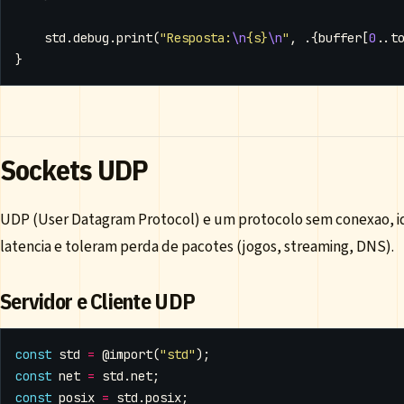
std
.
debug
.
print
(
"Resposta:
\n
{s}
\n
"
,
.{
buffer
[
0
..
t
}
Sockets UDP
UDP (User Datagram Protocol) e um protocolo sem conexao, id
latencia e toleram perda de pacotes (jogos, streaming, DNS).
Servidor e Cliente UDP
const
std
=
@import
(
"std"
);
const
net
=
std
.
net
;
const
posix
=
std
.
posix
;