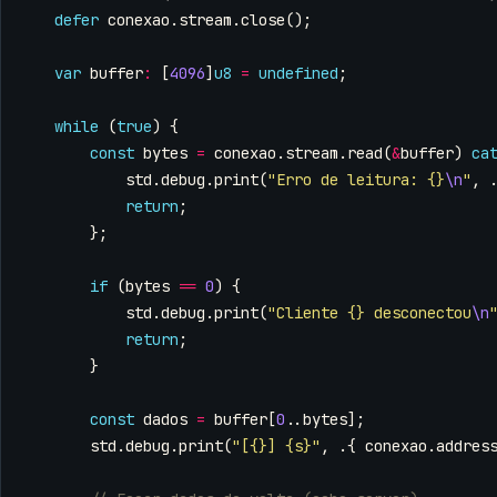
defer
conexao
.
stream
.
close
();
var
buffer
:
[
4096
]
u8
=
undefined
;
while
(
true
)
{
const
bytes
=
conexao
.
stream
.
read
(
&
buffer
)
ca
std
.
debug
.
print
(
"Erro de leitura: {}
\n
"
,
return
;
};
if
(
bytes
==
0
)
{
std
.
debug
.
print
(
"Cliente {} desconectou
\n
return
;
}
const
dados
=
buffer
[
0
..
bytes
];
std
.
debug
.
print
(
"[{}] {s}"
,
.{
conexao
.
addres