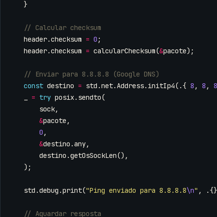
}
header
.
checksum
=
0
;
header
.
checksum
=
calcularChecksum
(
&
pacote
);
const
destino
=
std
.
net
.
Address
.
initIp4
(.{
8
,
8
,
_
=
try
posix
.
sendto
(
sock
,
&
pacote
,
0
,
&
destino
.
any
,
destino
.
getOsSockLen
(),
);
std
.
debug
.
print
(
"Ping enviado para 8.8.8.8
\n
"
,
.{