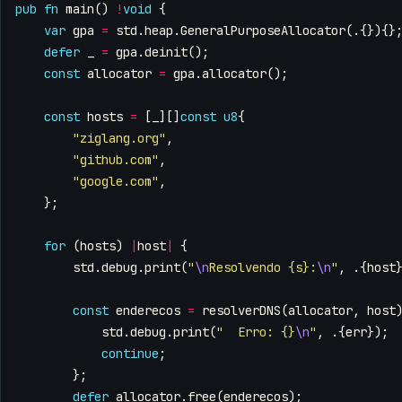
pub
fn
main
()
!
void
{
var
gpa
=
std
.
heap
.
GeneralPurposeAllocator
(.{}){}
defer
_
=
gpa
.
deinit
();
const
allocator
=
gpa
.
allocator
();
const
hosts
=
[
_
][]
const
u8
{
"ziglang.org"
,
"github.com"
,
"google.com"
,
};
for
(
hosts
)
|
host
|
{
std
.
debug
.
print
(
"
\n
Resolvendo {s}:
\n
"
,
.{
host
const
enderecos
=
resolverDNS
(
allocator
,
host
std
.
debug
.
print
(
"  Erro: {}
\n
"
,
.{
err
});
continue
;
};
defer
allocator
.
free
(
enderecos
);