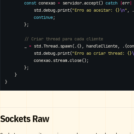
const
conexao
=
servidor
.
accept
()
catch
|
err
|
std
.
debug
.
print
(
"Erro ao aceitar: {}
\n
"
,
continue
;
};
_
=
std
.
Thread
.
spawn
(.{},
handleCliente
,
.{
co
std
.
debug
.
print
(
"Erro ao criar thread: {}
conexao
.
stream
.
close
();
};
}
}
Sockets Raw