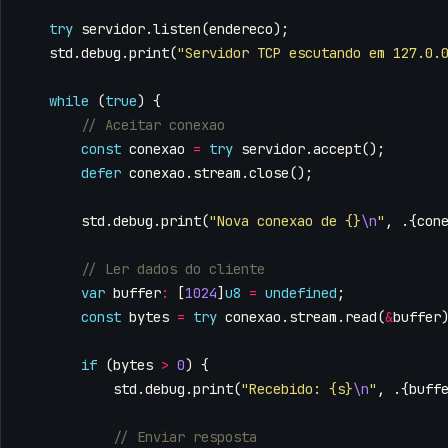
try
servidor
.
listen
(
endereco
);
std
.
debug
.
print
(
"Servidor TCP escutando em 127.0.
while
(
true
)
{
const
conexao
=
try
servidor
.
accept
();
defer
conexao
.
stream
.
close
();
std
.
debug
.
print
(
"Nova conexao de {}
\n
"
,
.{
con
var
buffer
:
[
1024
]
u8
=
undefined
;
const
bytes
=
try
conexao
.
stream
.
read
(
&
buffer
if
(
bytes
>
0
)
{
std
.
debug
.
print
(
"Recebido: {s}
\n
"
,
.{
buff