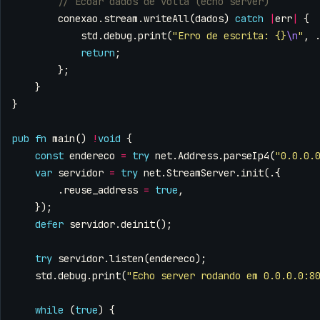
conexao
.
stream
.
writeAll
(
dados
)
catch
|
err
|
{
std
.
debug
.
print
(
"Erro de escrita: {}
\n
"
,
return
;
};
}
}
pub
fn
main
()
!
void
{
const
endereco
=
try
net
.
Address
.
parseIp4
(
"0.0.0.
var
servidor
=
try
net
.
StreamServer
.
init
(.{
.
reuse_address
=
true
,
});
defer
servidor
.
deinit
();
try
servidor
.
listen
(
endereco
);
std
.
debug
.
print
(
"Echo server rodando em 0.0.0.0:8
while
(
true
)
{