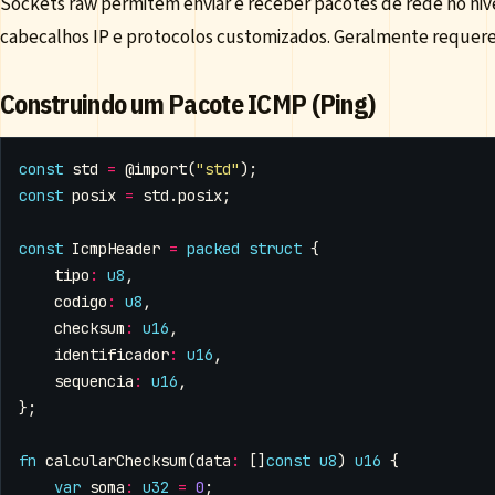
Sockets raw permitem enviar e receber pacotes de rede no nive
cabecalhos IP e protocolos customizados. Geralmente requerem
Construindo um Pacote ICMP (Ping)
const
std
=
@import
(
"std"
);
const
posix
=
std
.
posix
;
const
IcmpHeader
=
packed
struct
{
tipo
:
u8
,
codigo
:
u8
,
checksum
:
u16
,
identificador
:
u16
,
sequencia
:
u16
,
};
fn
calcularChecksum
(
data
:
[]
const
u8
)
u16
{
var
soma
:
u32
=
0
;