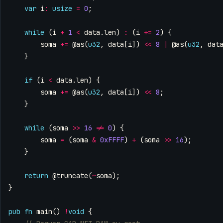
var
i
:
usize
=
0
;
while
(
i
+
1
<
data
.
len
)
:
(
i
+=
2
)
{
soma
+=
@as
(
u32
,
data
[
i
])
<<
8
|
@as
(
u32
,
dat
}
if
(
i
<
data
.
len
)
{
soma
+=
@as
(
u32
,
data
[
i
])
<<
8
;
}
while
(
soma
>>
16
!=
0
)
{
soma
=
(
soma
&
0xFFFF
)
+
(
soma
>>
16
);
}
return
@truncate
(
~
soma
);
}
pub
fn
main
()
!
void
{