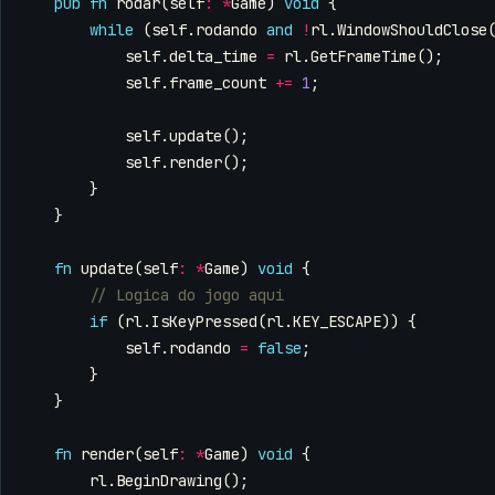
pub
fn
rodar
(
self
:
*
Game
)
void
{
while
(
self
.
rodando
and
!
rl
.
WindowShouldClose
self
.
delta_time
=
rl
.
GetFrameTime
();
self
.
frame_count
+=
1
;
self
.
update
();
self
.
render
();
}
}
fn
update
(
self
:
*
Game
)
void
{
if
(
rl
.
IsKeyPressed
(
rl
.
KEY_ESCAPE
))
{
self
.
rodando
=
false
;
}
}
fn
render
(
self
:
*
Game
)
void
{
rl
.
BeginDrawing
();