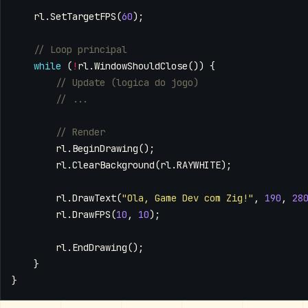
rl
.
SetTargetFPS
(
60
);
while
(
!
rl
.
WindowShouldClose
())
{
rl
.
BeginDrawing
();
rl
.
ClearBackground
(
rl
.
RAYWHITE
);
rl
.
DrawText
(
"Ola, Game Dev com Zig!"
,
190
,
28
rl
.
DrawFPS
(
10
,
10
);
rl
.
EndDrawing
();
}
}