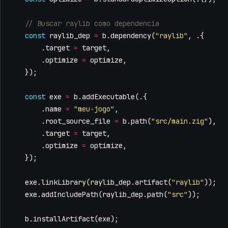
const
raylib_dep
=
b
.
dependency
(
"raylib"
,
.{
.
target
=
target
,
.
optimize
=
optimize
,
});
const
exe
=
b
.
addExecutable
(.{
.
name
=
"meu-jogo"
,
.
root_source_file
=
b
.
path
(
"src/main.zig"
),
.
target
=
target
,
.
optimize
=
optimize
,
});
exe
.
linkLibrary
(
raylib_dep
.
artifact
(
"raylib"
));
exe
.
addIncludePath
(
raylib_dep
.
path
(
"src"
));
b
.
installArtifact
(
exe
);