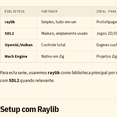
BIBLIOTECA
VANTAGEM
IDEAL PARA
raylib
Simples, tudo-em-um
Prototipage
SDL2
Maduro, amplamente usado
Jogos 2D/3D
OpenGL/Vulkan
Controle total
Engines cus
Mach Engine
Nativo em Zig
Projetos Zig
Para esta serie, usaremos
raylib
como biblioteca principal por
com
SDL2
quando relevante.
Setup com Raylib