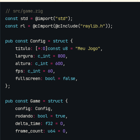
const
std
=
@import
(
"std"
);
const
rl
=
@cImport
(
@cInclude
(
"raylib.h"
));
pub
const
Config
=
struct
{
titulo
:
[
*:
0
]
const
u8
=
"Meu Jogo"
,
largura
:
c_int
=
800
,
altura
:
c_int
=
600
,
fps
:
c_int
=
60
,
fullscreen
:
bool
=
false
,
};
pub
const
Game
=
struct
{
config
:
Config
,
rodando
:
bool
=
true
,
delta_time
:
f32
=
0
,
frame_count
:
u64
=
0
,