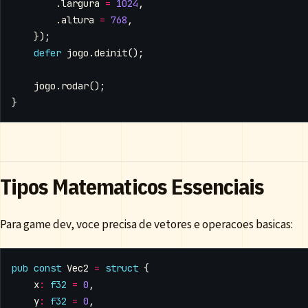
.
largura
=
1024
,
.
altura
=
768
,
});
defer
jogo
.
deinit
();
jogo
.
rodar
();
}
Tipos Matematicos Essenciais
Para game dev, voce precisa de vetores e operacoes basicas:
pub
const
Vec2
=
struct
{
x
:
f32
=
0
,
y
:
f32
=
0
,