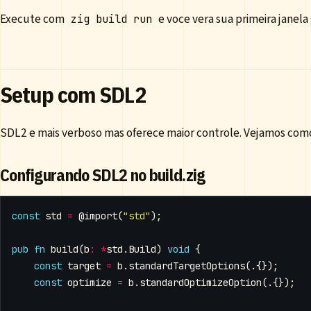
Execute com
e voce vera sua primeira janela 
zig build run
Setup com SDL2
SDL2 e mais verboso mas oferece maior controle. Vejamos como
Configurando SDL2 no build.zig
const
std
=
@import
(
"std"
);
pub
fn
build
(
b
:
*
std
.
Build
)
void
{
const
target
=
b
.
standardTargetOptions
(.{});
const
optimize
=
b
.
standardOptimizeOption
(.{});