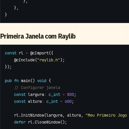
},
},
}
Primeira Janela com Raylib
const
rl
=
@cImport
({
@cInclude
(
"raylib.h"
);
});
pub
fn
main
()
void
{
const
largura
:
c_int
=
800
;
const
altura
:
c_int
=
600
;
rl
.
InitWindow
(
largura
,
altura
,
"Meu Primeiro Jogo
defer
rl
.
CloseWindow
();