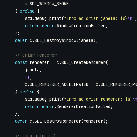
c
.
SDL_WINDOW_SHOWN
,
)
orelse
{
std
.
debug
.
print
(
"Erro ao criar janela: {s}
\n
"
return
error
.
WindowCreationFailed
;
};
defer
c
.
SDL_DestroyWindow
(
janela
);
const
renderer
=
c
.
SDL_CreateRenderer
(
janela
,
-
1
,
c
.
SDL_RENDERER_ACCELERATED
|
c
.
SDL_RENDERER_P
)
orelse
{
std
.
debug
.
print
(
"Erro ao criar renderer: {s}
\
return
error
.
RendererCreationFailed
;
};
defer
c
.
SDL_DestroyRenderer
(
renderer
);