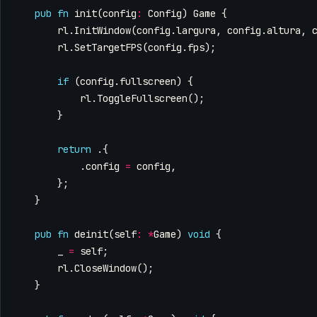
pub
fn
init
(
config
:
Config
)
Game
{
rl
.
InitWindow
(
config
.
largura
,
config
.
altura
,
rl
.
SetTargetFPS
(
config
.
fps
);
if
(
config
.
fullscreen
)
{
rl
.
ToggleFullscreen
();
}
return
.{
.
config
=
config
,
};
}
pub
fn
deinit
(
self
:
*
Game
)
void
{
_
=
self
;
rl
.
CloseWindow
();
}