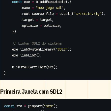
const
exe
=
b
.
addExecutable
(.{
.
name
=
"meu-jogo-sdl"
,
.
root_source_file
=
b
.
path
(
"src/main.zig"
),
.
target
=
target
,
.
optimize
=
optimize
,
});
exe
.
linkSystemLibrary
(
"SDL2"
);
exe
.
linkLibC
();
b
.
installArtifact
(
exe
);
}
Primeira Janela com SDL2
const
std
=
@import
(
"std"
);