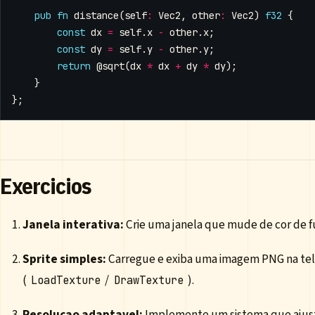
pub
fn
distance
(
self
:
Vec2
,
other
:
Vec2
)
f32
{
const
dx
=
self
.
x
-
other
.
x
;
const
dy
=
self
.
y
-
other
.
y
;
return
@sqrt
(
dx
*
dx
+
dy
*
dy
);
}
};
Exercicios
Janela interativa:
Crie uma janela que mude de cor de f
Sprite simples:
Carregue e exiba uma imagem PNG na tel
(
/
).
LoadTexture
DrawTexture
Resolucao adaptavel:
Implemente um sistema que ajust