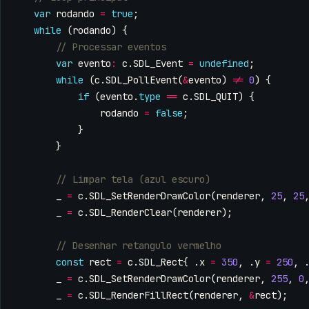
var
rodando
=
true
;
while
(
rodando
)
{
var
evento
:
c
.
SDL_Event
=
undefined
;
while
(
c
.
SDL_PollEvent
(
&
evento
)
!=
0
)
{
if
(
evento
.
type
==
c
.
SDL_QUIT
)
{
rodando
=
false
;
}
}
_
=
c
.
SDL_SetRenderDrawColor
(
renderer
,
25
,
25
_
=
c
.
SDL_RenderClear
(
renderer
);
const
rect
=
c
.
SDL_Rect
{
.
x
=
350
,
.
y
=
250
,
_
=
c
.
SDL_SetRenderDrawColor
(
renderer
,
255
,
0
_
=
c
.
SDL_RenderFillRect
(
renderer
,
&
rect
);