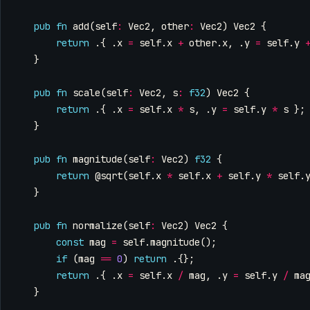
pub
fn
add
(
self
:
Vec2
,
other
:
Vec2
)
Vec2
{
return
.{
.
x
=
self
.
x
+
other
.
x
,
.
y
=
self
.
y
}
pub
fn
scale
(
self
:
Vec2
,
s
:
f32
)
Vec2
{
return
.{
.
x
=
self
.
x
*
s
,
.
y
=
self
.
y
*
s
};
}
pub
fn
magnitude
(
self
:
Vec2
)
f32
{
return
@sqrt
(
self
.
x
*
self
.
x
+
self
.
y
*
self
.
}
pub
fn
normalize
(
self
:
Vec2
)
Vec2
{
const
mag
=
self
.
magnitude
();
if
(
mag
==
0
)
return
.{};
return
.{
.
x
=
self
.
x
/
mag
,
.
y
=
self
.
y
/
ma
}