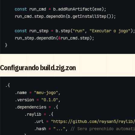
const
run_cmd
=
b
.
addRunArtifact
(
exe
);
run_cmd
.
step
.
dependOn
(
b
.
getInstallStep
());
const
run_step
=
b
.
step
(
"run"
,
"Executar o jogo"
)
run_step
.
dependOn
(
&
run_cmd
.
step
);
}
Configurando build.zig.zon
.{
.
name
=
"meu-jogo"
,
.
version
=
"0.1.0"
,
.
dependencies
=
.{
.
raylib
=
.{
.
url
=
"https://github.com/raysan5/raylib
.
hash
=
"..."
,