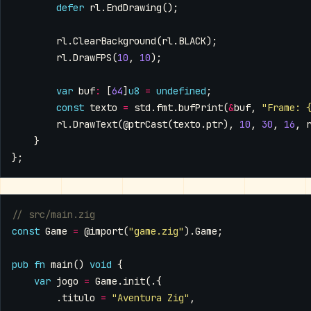
defer
rl
.
EndDrawing
();
rl
.
ClearBackground
(
rl
.
BLACK
);
rl
.
DrawFPS
(
10
,
10
);
var
buf
:
[
64
]
u8
=
undefined
;
const
texto
=
std
.
fmt
.
bufPrint
(
&
buf
,
"Frame: 
rl
.
DrawText
(
@ptrCast
(
texto
.
ptr
),
10
,
30
,
16
,
}
};
const
Game
=
@import
(
"game.zig"
).
Game
;
pub
fn
main
()
void
{
var
jogo
=
Game
.
init
(.{
.
titulo
=
"Aventura Zig"
,