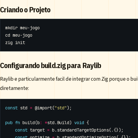
Criando o Projeto
cd
Configurando build.zig para Raylib
Raylib e particularmente facil de integrar com Zig porque o bu
diretamente:
const
std
=
@import
(
"std"
);
pub
fn
build
(
b
:
*
std
.
Build
)
void
{
const
target
=
b
.
standardTargetOptions
(.{});
const
optimize
=
b
.
standardOptimizeOption
(.{});