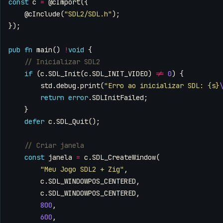
const
c
=
@cImport
({
@cInclude
(
"SDL2/SDL.h"
);
});
pub
fn
main
()
!
void
{
if
(
c
.
SDL_Init
(
c
.
SDL_INIT_VIDEO
)
!=
0
)
{
std
.
debug
.
print
(
"Erro ao inicializar SDL: {s}
return
error
.
SDLInitFailed
;
}
defer
c
.
SDL_Quit
();
const
janela
=
c
.
SDL_CreateWindow
(
"Meu Jogo SDL2 + Zig"
,
c
.
SDL_WINDOWPOS_CENTERED
,
c
.
SDL_WINDOWPOS_CENTERED
,
800
,
600
,