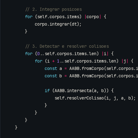
for
(
self
.
corpos
.
items
)
|
corpo
|
{
corpo
.
integrar
(
dt
);
}
for
(
0
..
self
.
corpos
.
items
.
len
)
|
i
|
{
for
(
i
+
1
..
self
.
corpos
.
items
.
len
)
|
j
|
{
const
a
=
AABB
.
fromCorpo
(
self
.
corpos
.
const
b
=
AABB
.
fromCorpo
(
self
.
corpos
.
if
(
AABB
.
intersecta
(
a
,
b
))
{
self
.
resolverColisao
(
i
,
j
,
a
,
b
);
}
}
}
}