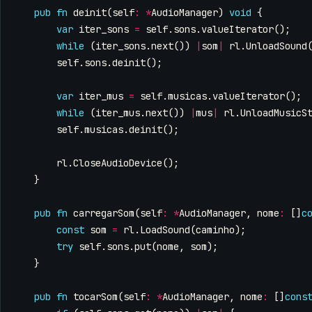
pub
fn
deinit
(
self
:
*
AudioManager
)
void
{
var
iter_sons
=
self
.
sons
.
valueIterator
();
while
(
iter_sons
.
next
())
|
som
|
rl
.
UnloadSound
self
.
sons
.
deinit
();
var
iter_mus
=
self
.
musicas
.
valueIterator
();
while
(
iter_mus
.
next
())
|
mus
|
rl
.
UnloadMusicS
self
.
musicas
.
deinit
();
rl
.
CloseAudioDevice
();
}
pub
fn
carregarSom
(
self
:
*
AudioManager
,
nome
:
[]
c
const
som
=
rl
.
LoadSound
(
caminho
);
try
self
.
sons
.
put
(
nome
,
som
);
}
pub
fn
tocarSom
(
self
:
*
AudioManager
,
nome
:
[]
cons