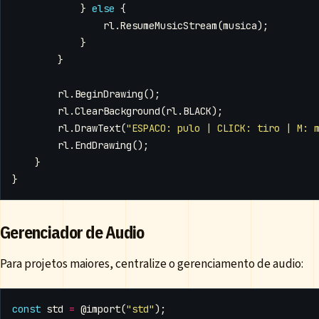
}
else
{
rl
.
ResumeMusicStream
(
musica
);
}
}
rl
.
BeginDrawing
();
rl
.
ClearBackground
(
rl
.
BLACK
);
rl
.
DrawText
(
"ESPACO: pulo | CLICK: tiro | M: 
rl
.
EndDrawing
();
}
}
Gerenciador de Audio
Para projetos maiores, centralize o gerenciamento de audio:
const
std
=
@import
(
"std"
);