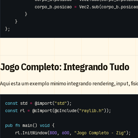
corpo_b
.
posicao
=
Vec2
.
sub
(
corpo_b
.
posica
}
}
};
Jogo Completo: Integrando Tudo
Aqui esta um exemplo minimo integrando rendering, input, fisic
const
std
=
@import
(
"std"
);
const
rl
=
@cImport
(
@cInclude
(
"raylib.h"
));
pub
fn
main
()
void
{
rl
.
InitWindow
(
800
,
600
,
"Jogo Completo - Zig"
);