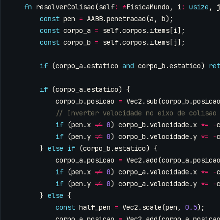
fn
resolverColisao
(
self
:
*
FisicaMundo
,
i
:
usize
,
const
pen
=
AABB
.
penetracao
(
a
,
b
);
const
corpo_a
=
self
.
corpos
.
items
[
i
];
const
corpo_b
=
self
.
corpos
.
items
[
j
];
if
(
corpo_a
.
estatico
and
corpo_b
.
estatico
)
re
if
(
corpo_a
.
estatico
)
{
corpo_b
.
posicao
=
Vec2
.
sub
(
corpo_b
.
posica
if
(
pen
.
x
!=
0
)
corpo_b
.
velocidade
.
x
*=
-
if
(
pen
.
y
!=
0
)
corpo_b
.
velocidade
.
y
*=
-
}
else
if
(
corpo_b
.
estatico
)
{
corpo_a
.
posicao
=
Vec2
.
add
(
corpo_a
.
posica
if
(
pen
.
x
!=
0
)
corpo_a
.
velocidade
.
x
*=
-
if
(
pen
.
y
!=
0
)
corpo_a
.
velocidade
.
y
*=
-
}
else
{
const
half_pen
=
Vec2
.
scale
(
pen
,
0.5
);
corpo_a
.
posicao
=
Vec2
.
add
(
corpo_a
.
posica