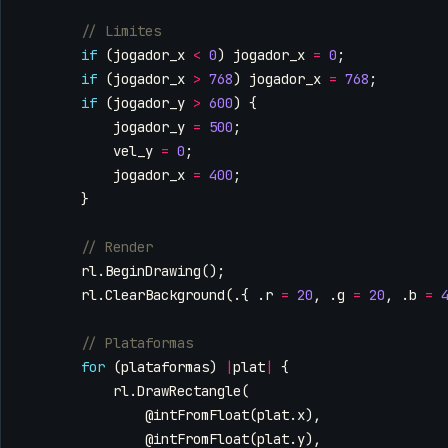
if
(
jogador_x
<
0
)
jogador_x
=
0
;
if
(
jogador_x
>
768
)
jogador_x
=
768
;
if
(
jogador_y
>
600
)
{
jogador_y
=
500
;
vel_y
=
0
;
jogador_x
=
400
;
}
rl
.
BeginDrawing
();
rl
.
ClearBackground
(.{
.
r
=
20
,
.
g
=
20
,
.
b
=
for
(
plataformas
)
|
plat
|
{
rl
.
DrawRectangle
(
@intFromFloat
(
plat
.
x
),
@intFromFloat
(
plat
.
y
),