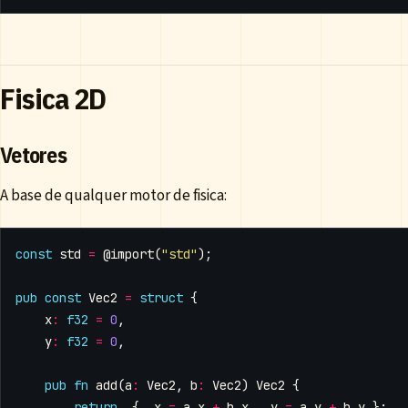
Fisica 2D
Vetores
A base de qualquer motor de fisica:
const
std
=
@import
(
"std"
);
pub
const
Vec2
=
struct
{
x
:
f32
=
0
,
y
:
f32
=
0
,
pub
fn
add
(
a
:
Vec2
,
b
:
Vec2
)
Vec2
{
return
.{
.
x
=
a
.
x
+
b
.
x
,
.
y
=
a
.
y
+
b
.
y
};