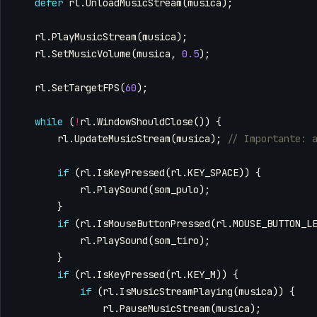
defer
rl
.
UnloadMusicStream
(
musica
);
rl
.
PlayMusicStream
(
musica
);
rl
.
SetMusicVolume
(
musica
,
0.5
);
rl
.
SetTargetFPS
(
60
);
while
(
!
rl
.
WindowShouldClose
())
{
rl
.
UpdateMusicStream
(
musica
);
if
(
rl
.
IsKeyPressed
(
rl
.
KEY_SPACE
))
{
rl
.
PlaySound
(
som_pulo
);
}
if
(
rl
.
IsMouseButtonPressed
(
rl
.
MOUSE_BUTTON_L
rl
.
PlaySound
(
som_tiro
);
}
if
(
rl
.
IsKeyPressed
(
rl
.
KEY_M
))
{
if
(
rl
.
IsMusicStreamPlaying
(
musica
))
{
rl
.
PauseMusicStream
(
musica
);