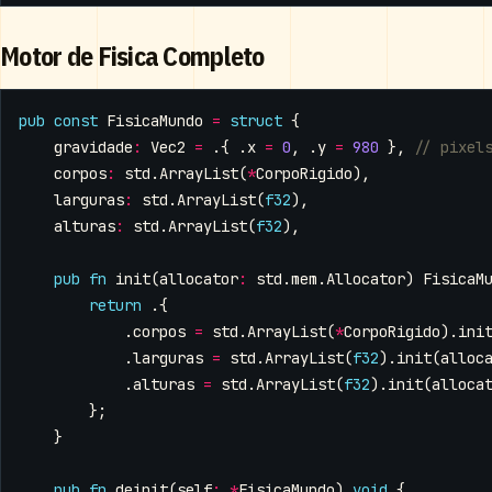
Motor de Fisica Completo
pub
const
FisicaMundo
=
struct
{
gravidade
:
Vec2
=
.{
.
x
=
0
,
.
y
=
980
},
corpos
:
std
.
ArrayList
(
*
CorpoRigido
),
larguras
:
std
.
ArrayList
(
f32
),
alturas
:
std
.
ArrayList
(
f32
),
pub
fn
init
(
allocator
:
std
.
mem
.
Allocator
)
FisicaM
return
.{
.
corpos
=
std
.
ArrayList
(
*
CorpoRigido
).
ini
.
larguras
=
std
.
ArrayList
(
f32
).
init
(
alloc
.
alturas
=
std
.
ArrayList
(
f32
).
init
(
alloca
};
}
pub
fn
deinit
(
self
:
*
FisicaMundo
)
void
{