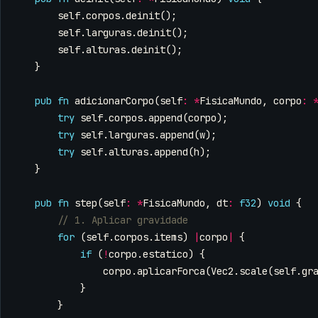
self
.
corpos
.
deinit
();
self
.
larguras
.
deinit
();
self
.
alturas
.
deinit
();
}
pub
fn
adicionarCorpo
(
self
:
*
FisicaMundo
,
corpo
:
try
self
.
corpos
.
append
(
corpo
);
try
self
.
larguras
.
append
(
w
);
try
self
.
alturas
.
append
(
h
);
}
pub
fn
step
(
self
:
*
FisicaMundo
,
dt
:
f32
)
void
{
for
(
self
.
corpos
.
items
)
|
corpo
|
{
if
(
!
corpo
.
estatico
)
{
corpo
.
aplicarForca
(
Vec2
.
scale
(
self
.
gr
}
}