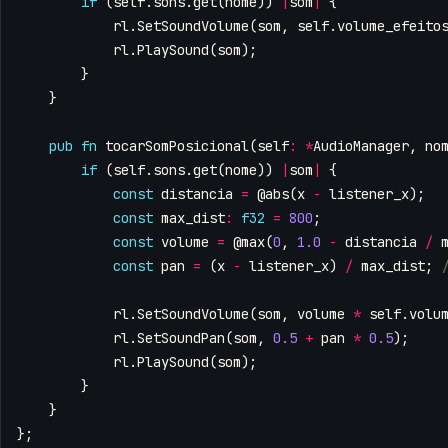
if
(
self
.
sons
.
get
(
nome
))
|
som
|
{
rl
.
SetSoundVolume
(
som
,
self
.
volume_efeito
rl
.
PlaySound
(
som
);
}
}
pub
fn
tocarSomPosicional
(
self
:
*
AudioManager
,
no
if
(
self
.
sons
.
get
(
nome
))
|
som
|
{
const
distancia
=
@abs
(
x
-
listener_x
);
const
max_dist
:
f32
=
800
;
const
volume
=
@max
(
0
,
1.0
-
distancia
/
const
pan
=
(
x
-
listener_x
)
/
max_dist
;
rl
.
SetSoundVolume
(
som
,
volume
*
self
.
volu
rl
.
SetSoundPan
(
som
,
0.5
+
pan
*
0.5
);
rl
.
PlaySound
(
som
);
}
}
};