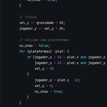
}
vel_y
+=
gravidade
*
dt
;
jogador_y
+=
vel_y
*
dt
;
no_chao
=
false
;
for
(
plataformas
)
|
plat
|
{
if
(
jogador_x
+
24
>
plat
.
x
and
jogador_x
jogador_y
+
32
>
plat
.
y
and
jogador_y
vel_y
>
0
)
{
jogador_y
=
plat
.
y
-
32
;
vel_y
=
0
;
no_chao
=
true
;
}
}