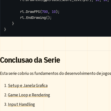
rl
.
DrawFPS
(
700
,
10
);
rl
.
EndDrawing
();
}
}
Conclusao da Serie
Esta serie cobriu os fundamentos do desenvolvimento de jogos
Setup e Janela Grafica
Game Loop e Rendering
Input Handling