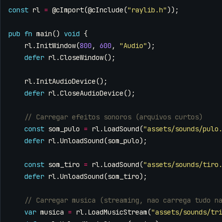
const
rl
=
@cImport
(
@cInclude
(
"raylib.h"
));
pub
fn
main
()
void
{
rl
.
InitWindow
(
800
,
600
,
"Audio"
);
defer
rl
.
CloseWindow
();
rl
.
InitAudioDevice
();
defer
rl
.
CloseAudioDevice
();
const
som_pulo
=
rl
.
LoadSound
(
"assets/sounds/pulo
defer
rl
.
UnloadSound
(
som_pulo
);
const
som_tiro
=
rl
.
LoadSound
(
"assets/sounds/tiro
defer
rl
.
UnloadSound
(
som_tiro
);
var
musica
=
rl
.
LoadMusicStream
(
"assets/sounds/tr