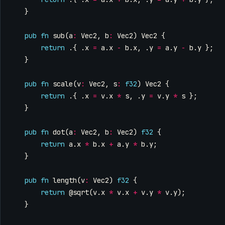
}
pub
fn
sub
(
a
:
Vec2
,
b
:
Vec2
)
Vec2
{
return
.{
.
x
=
a
.
x
-
b
.
x
,
.
y
=
a
.
y
-
b
.
y
};
}
pub
fn
scale
(
v
:
Vec2
,
s
:
f32
)
Vec2
{
return
.{
.
x
=
v
.
x
*
s
,
.
y
=
v
.
y
*
s
};
}
pub
fn
dot
(
a
:
Vec2
,
b
:
Vec2
)
f32
{
return
a
.
x
*
b
.
x
+
a
.
y
*
b
.
y
;
}
pub
fn
length
(
v
:
Vec2
)
f32
{
return
@sqrt
(
v
.
x
*
v
.
x
+
v
.
y
*
v
.
y
);
}