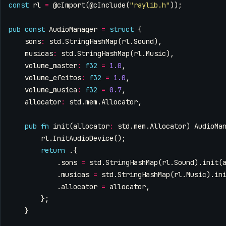
const
rl
=
@cImport
(
@cInclude
(
"raylib.h"
));
pub
const
AudioManager
=
struct
{
sons
:
std
.
StringHashMap
(
rl
.
Sound
),
musicas
:
std
.
StringHashMap
(
rl
.
Music
),
volume_master
:
f32
=
1.0
,
volume_efeitos
:
f32
=
1.0
,
volume_musica
:
f32
=
0.7
,
allocator
:
std
.
mem
.
Allocator
,
pub
fn
init
(
allocator
:
std
.
mem
.
Allocator
)
AudioMa
rl
.
InitAudioDevice
();
return
.{
.
sons
=
std
.
StringHashMap
(
rl
.
Sound
).
init
(
.
musicas
=
std
.
StringHashMap
(
rl
.
Music
).
in
.
allocator
=
allocator
,
};
}