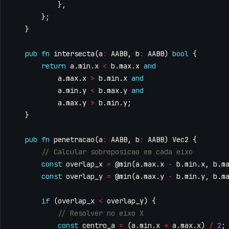
},
};
}
pub
fn
intersecta
(
a
:
AABB
,
b
:
AABB
)
bool
{
return
a
.
min
.
x
<
b
.
max
.
x
and
a
.
max
.
x
>
b
.
min
.
x
and
a
.
min
.
y
<
b
.
max
.
y
and
a
.
max
.
y
>
b
.
min
.
y
;
}
pub
fn
penetracao
(
a
:
AABB
,
b
:
AABB
)
Vec2
{
const
overlap_x
=
@min
(
a
.
max
.
x
-
b
.
min
.
x
,
b
.
m
const
overlap_y
=
@min
(
a
.
max
.
y
-
b
.
min
.
y
,
b
.
m
if
(
overlap_x
<
overlap_y
)
{
const
centro_a
=
(
a
.
min
.
x
+
a
.
max
.
x
)
/
2
;