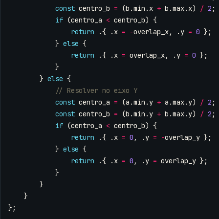
const
centro_b
=
(
b
.
min
.
x
+
b
.
max
.
x
)
/
2
;
if
(
centro_a
<
centro_b
)
{
return
.{
.
x
=
-
overlap_x
,
.
y
=
0
};
}
else
{
return
.{
.
x
=
overlap_x
,
.
y
=
0
};
}
}
else
{
const
centro_a
=
(
a
.
min
.
y
+
a
.
max
.
y
)
/
2
;
const
centro_b
=
(
b
.
min
.
y
+
b
.
max
.
y
)
/
2
;
if
(
centro_a
<
centro_b
)
{
return
.{
.
x
=
0
,
.
y
=
-
overlap_y
};
}
else
{
return
.{
.
x
=
0
,
.
y
=
overlap_y
};
}
}
}
};