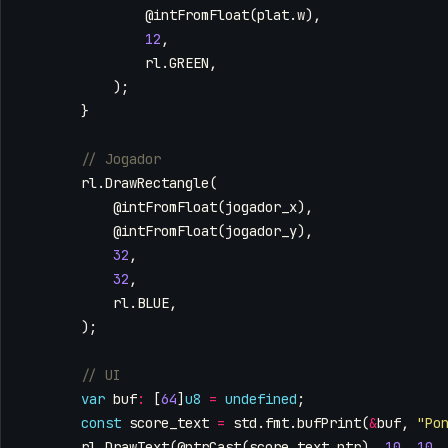
@intFromFloat
(
plat
.
w
),
12
,
rl
.
GREEN
,
);
}
rl
.
DrawRectangle
(
@intFromFloat
(
jogador_x
),
@intFromFloat
(
jogador_y
),
32
,
32
,
rl
.
BLUE
,
);
var
buf
:
[
64
]
u8
=
undefined
;
const
score_text
=
std
.
fmt
.
bufPrint
(
&
buf
,
"Po
rl
.
DrawText
(
@ptrCast
(
score_text
.
ptr
),
10
,
10
,