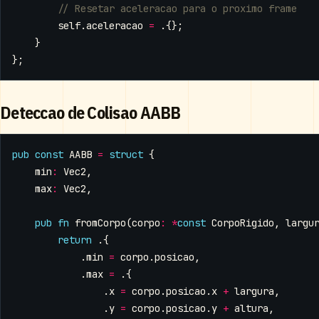
self
.
aceleracao
=
.{};
}
};
Deteccao de Colisao AABB
pub
const
AABB
=
struct
{
min
:
Vec2
,
max
:
Vec2
,
pub
fn
fromCorpo
(
corpo
:
*
const
CorpoRigido
,
largu
return
.{
.
min
=
corpo
.
posicao
,
.
max
=
.{
.
x
=
corpo
.
posicao
.
x
+
largura
,
.
y
=
corpo
.
posicao
.
y
+
altura
,