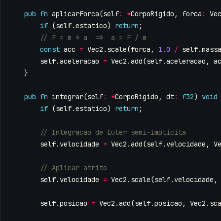
pub
fn
aplicarForca
(
self
:
*
CorpoRigido
,
forca
:
Ve
if
(
self
.
estatico
)
return
;
const
acc
=
Vec2
.
scale
(
forca
,
1.0
/
self
.
mass
self
.
aceleracao
=
Vec2
.
add
(
self
.
aceleracao
,
a
}
pub
fn
integrar
(
self
:
*
CorpoRigido
,
dt
:
f32
)
void
if
(
self
.
estatico
)
return
;
self
.
velocidade
=
Vec2
.
add
(
self
.
velocidade
,
V
self
.
velocidade
=
Vec2
.
scale
(
self
.
velocidade
,
self
.
posicao
=
Vec2
.
add
(
self
.
posicao
,
Vec2
.
sc