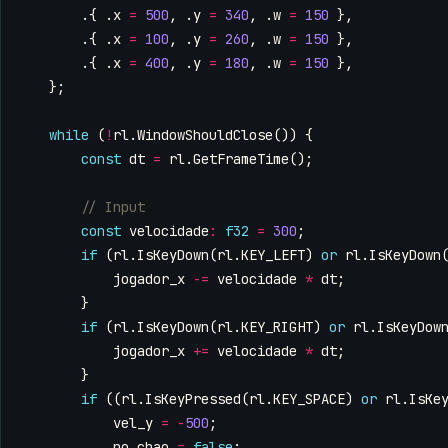
.{
.
x
=
500
,
.
y
=
340
,
.
w
=
150
},
.{
.
x
=
100
,
.
y
=
260
,
.
w
=
150
},
.{
.
x
=
400
,
.
y
=
180
,
.
w
=
150
},
};
while
(
!
rl
.
WindowShouldClose
())
{
const
dt
=
rl
.
GetFrameTime
();
const
velocidade
:
f32
=
300
;
if
(
rl
.
IsKeyDown
(
rl
.
KEY_LEFT
)
or
rl
.
IsKeyDown
jogador_x
-=
velocidade
*
dt
;
}
if
(
rl
.
IsKeyDown
(
rl
.
KEY_RIGHT
)
or
rl
.
IsKeyDow
jogador_x
+=
velocidade
*
dt
;
}
if
((
rl
.
IsKeyPressed
(
rl
.
KEY_SPACE
)
or
rl
.
IsKe
vel_y
=
-
500
;
no_chao
=
false
;