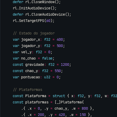
defer
rl
.
CloseWindow
();
rl
.
InitAudioDevice
();
defer
rl
.
CloseAudioDevice
();
rl
.
SetTargetFPS
(
60
);
var
jogador_x
:
f32
=
400
;
var
jogador_y
:
f32
=
500
;
var
vel_y
:
f32
=
0
;
var
no_chao
=
false
;
const
gravidade
:
f32
=
1200
;
const
chao_y
:
f32
=
550
;
var
pontuacao
:
u32
=
0
;
const
Plataforma
=
struct
{
x
:
f32
,
y
:
f32
,
w
:
f3
const
plataformas
=
[
_
]
Plataforma
{
.{
.
x
=
0
,
.
y
=
chao_y
,
.
w
=
800
},
.{
.
x
=
200
,
.
y
=
420
,
.
w
=
150
},