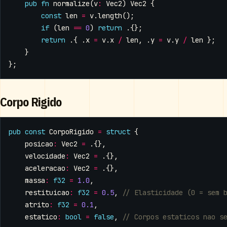
pub
fn
normalize
(
v
:
Vec2
)
Vec2
{
const
len
=
v
.
length
();
if
(
len
==
0
)
return
.{};
return
.{
.
x
=
v
.
x
/
len
,
.
y
=
v
.
y
/
len
};
}
};
Corpo Rigido
pub
const
CorpoRigido
=
struct
{
posicao
:
Vec2
=
.{},
velocidade
:
Vec2
=
.{},
aceleracao
:
Vec2
=
.{},
massa
:
f32
=
1.0
,
restituicao
:
f32
=
0.5
,
atrito
:
f32
=
0.1
,
estatico
:
bool
=
false
,