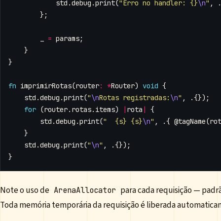
std
.
debug
.
print
(
"Erro no handler: {}
\n
"
,
};
_
=
params
;
}
}
fn
imprimirRotas
(
router
:
*
Router
)
void
{
std
.
debug
.
print
(
"
\n
Rotas registradas:
\n
"
,
.{});
for
(
router
.
rotas
.
items
)
|
rota
|
{
std
.
debug
.
print
(
"  {s} {s}
\n
"
,
.{
@tagName
(
ro
}
std
.
debug
.
print
(
"
\n
"
,
.{});
}
Note o uso de
para cada requisição — padr
ArenaAllocator
Toda memória temporária da requisição é liberada automatica