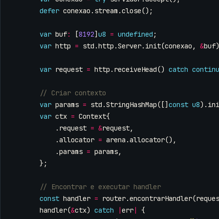
defer
conexao
.
stream
.
close
();
var
buf
:
[
8192
]
u8
=
undefined
;
var
http
=
std
.
http
.
Server
.
init
(
conexao
,
&
buf
var
request
=
http
.
receiveHead
()
catch
contin
var
params
=
std
.
StringHashMap
([]
const
u8
).
in
var
ctx
=
Context
{
.
request
=
&
request
,
.
allocator
=
arena
.
allocator
(),
.
params
=
params
,
};
const
handler
=
router
.
encontrarHandler
(
reque
handler
(
&
ctx
)
catch
|
err
|
{