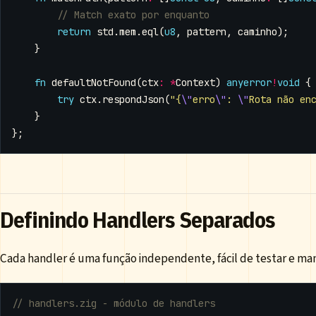
return
std
.
mem
.
eql
(
u8
,
pattern
,
caminho
);
}
fn
defaultNotFound
(
ctx
:
*
Context
)
anyerror
!
void
{
try
ctx
.
respondJson
(
"{
\"
erro
\"
: 
\"
Rota não en
}
};
Definindo Handlers Separados
Cada handler é uma função independente, fácil de testar e man