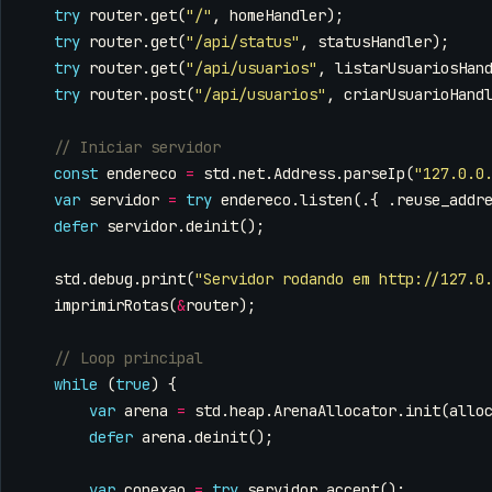
try
router
.
get
(
"/"
,
homeHandler
);
try
router
.
get
(
"/api/status"
,
statusHandler
);
try
router
.
get
(
"/api/usuarios"
,
listarUsuariosHan
try
router
.
post
(
"/api/usuarios"
,
criarUsuarioHand
const
endereco
=
std
.
net
.
Address
.
parseIp
(
"127.0.0
var
servidor
=
try
endereco
.
listen
(.{
.
reuse_addr
defer
servidor
.
deinit
();
std
.
debug
.
print
(
"Servidor rodando em http://127.0
imprimirRotas
(
&
router
);
while
(
true
)
{
var
arena
=
std
.
heap
.
ArenaAllocator
.
init
(
allo
defer
arena
.
deinit
();
var
conexao
=
try
servidor
.
accept
();