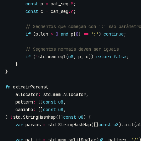
const
p
=
pat_seg
.
?
;
const
c
=
cam_seg
.
?
;
if
(
p
.
len
>
0
and
p
[
0
]
==
':'
)
continue
;
if
(
!
std
.
mem
.
eql
(
u8
,
p
,
c
))
return
false
;
}
}
fn
extrairParams
(
allocator
:
std
.
mem
.
Allocator
,
pattern
:
[]
const
u8
,
caminho
:
[]
const
u8
,
)
!
std
.
StringHashMap
([]
const
u8
)
{
var
params
=
std
.
StringHashMap
([]
const
u8
).
init
(
a
var
pat_it
=
std
.
mem
.
splitScalar
(
u8
,
pattern
,
'/'