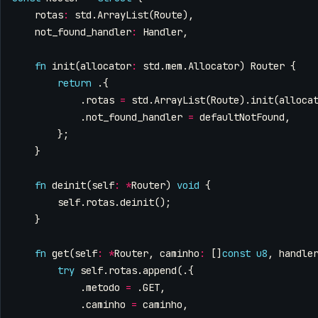
rotas
:
std
.
ArrayList
(
Route
),
not_found_handler
:
Handler
,
fn
init
(
allocator
:
std
.
mem
.
Allocator
)
Router
{
return
.{
.
rotas
=
std
.
ArrayList
(
Route
).
init
(
alloca
.
not_found_handler
=
defaultNotFound
,
};
}
fn
deinit
(
self
:
*
Router
)
void
{
self
.
rotas
.
deinit
();
}
fn
get
(
self
:
*
Router
,
caminho
:
[]
const
u8
,
handle
try
self
.
rotas
.
append
(.{
.
metodo
=
.
GET
,
.
caminho
=
caminho
,