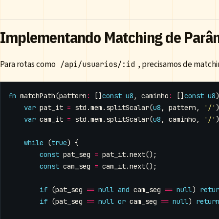
Implementando Matching de Parâ
Para rotas como
, precisamos de match
/api/usuarios/:id
fn
matchPath
(
pattern
:
[]
const
u8
,
caminho
:
[]
const
u8
var
pat_it
=
std
.
mem
.
splitScalar
(
u8
,
pattern
,
'/'
var
cam_it
=
std
.
mem
.
splitScalar
(
u8
,
caminho
,
'/'
while
(
true
)
{
const
pat_seg
=
pat_it
.
next
();
const
cam_seg
=
cam_it
.
next
();
if
(
pat_seg
==
null
and
cam_seg
==
null
)
retu
if
(
pat_seg
==
null
or
cam_seg
==
null
)
retur