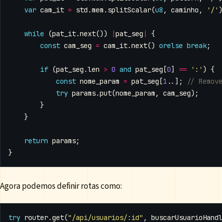
var
cam_it
=
std
.
mem
.
splitScalar
(
u8
,
caminho
,
'/'
while
(
pat_it
.
next
())
|
pat_seg
|
{
const
cam_seg
=
cam_it
.
next
()
orelse
break
;
if
(
pat_seg
.
len
>
0
and
pat_seg
[
0
]
==
':'
)
{
const
nome_param
=
pat_seg
[
1
..];
try
params
.
put
(
nome_param
,
cam_seg
);
}
}
return
params
;
}
Agora podemos definir rotas como:
try
router
.
get
(
"/api/usuarios/:id"
,
buscarUsuarioHand