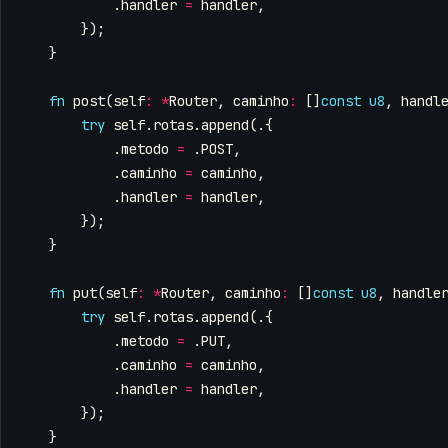
.
handler
=
handler
,
});
}
fn
post
(
self
:
*
Router
,
caminho
:
[]
const
u8
,
handl
try
self
.
rotas
.
append
(.{
.
metodo
=
.
POST
,
.
caminho
=
caminho
,
.
handler
=
handler
,
});
}
fn
put
(
self
:
*
Router
,
caminho
:
[]
const
u8
,
handle
try
self
.
rotas
.
append
(.{
.
metodo
=
.
PUT
,
.
caminho
=
caminho
,
.
handler
=
handler
,
});
}