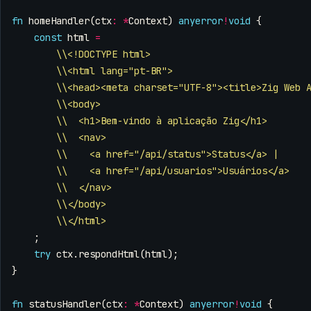
fn
homeHandler
(
ctx
:
*
Context
)
anyerror
!
void
{
const
html
=
\\<!DOCTYPE html>
\\<html lang="pt-BR">
\\<head><meta charset="UTF-8"><title>Zig Web 
\\<body>
\\  <h1>Bem-vindo à aplicação Zig</h1>
\\  <nav>
\\    <a href="/api/status">Status</a> |
\\    <a href="/api/usuarios">Usuários</a>
\\  </nav>
\\</body>
\\</html>
;
try
ctx
.
respondHtml
(
html
);
}
fn
statusHandler
(
ctx
:
*
Context
)
anyerror
!
void
{