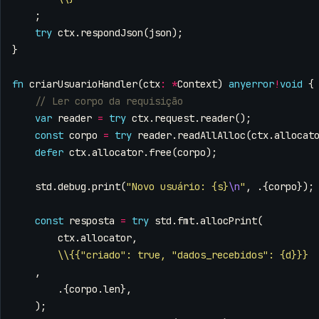
;
try
ctx
.
respondJson
(
json
);
}
fn
criarUsuarioHandler
(
ctx
:
*
Context
)
anyerror
!
void
{
var
reader
=
try
ctx
.
request
.
reader
();
const
corpo
=
try
reader
.
readAllAlloc
(
ctx
.
allocat
defer
ctx
.
allocator
.
free
(
corpo
);
std
.
debug
.
print
(
"Novo usuário: {s}
\n
"
,
.{
corpo
});
const
resposta
=
try
std
.
fmt
.
allocPrint
(
ctx
.
allocator
,
\\{{"criado": true, "dados_recebidos": {d}}}
,
.{
corpo
.
len
},
);