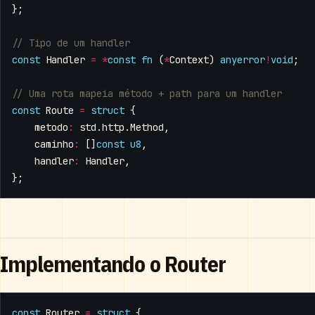
};
const
Handler
=
*
const
fn
(
*
Context
)
anyerror
!
void
;
const
Route
=
struct
{
metodo
:
std
.
http
.
Method
,
caminho
:
[]
const
u8
,
handler
:
Handler
,
};
Implementando o Router
const
Router
=
struct
{