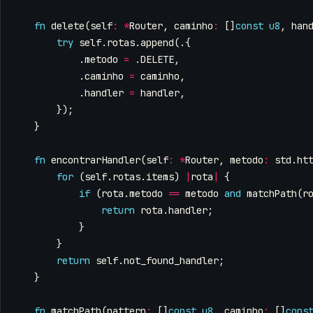
fn
delete
(
self
:
*
Router
,
caminho
:
[]
const
u8
,
han
try
self
.
rotas
.
append
(.{
.
metodo
=
.
DELETE
,
.
caminho
=
caminho
,
.
handler
=
handler
,
});
}
fn
encontrarHandler
(
self
:
*
Router
,
metodo
:
std
.
ht
for
(
self
.
rotas
.
items
)
|
rota
|
{
if
(
rota
.
metodo
==
metodo
and
matchPath
(
r
return
rota
.
handler
;
}
}
return
self
.
not_found_handler
;
}
fn
matchPath
(
pattern
:
[]
const
u8
,
caminho
:
[]
cons