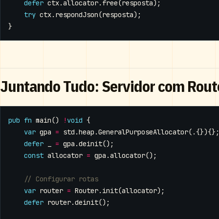
defer
ctx
.
allocator
.
free
(
resposta
);
try
ctx
.
respondJson
(
resposta
);
}
Juntando Tudo: Servidor com Rout
pub
fn
main
()
!
void
{
var
gpa
=
std
.
heap
.
GeneralPurposeAllocator
(.{}){}
defer
_
=
gpa
.
deinit
();
const
allocator
=
gpa
.
allocator
();
var
router
=
Router
.
init
(
allocator
);
defer
router
.
deinit
();