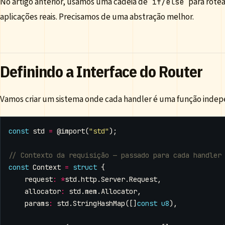
No artigo anterior, usamos uma cadeia de
para rotea
if/else
aplicações reais. Precisamos de uma abstração melhor.
Definindo a Interface do Router
Vamos criar um sistema onde cada handler é uma função inde
const
std
=
@import
(
"std"
);
const
Context
=
struct
{
request
:
*
std
.
http
.
Server
.
Request
,
allocator
:
std
.
mem
.
Allocator
,
params
:
std
.
StringHashMap
([]
const
u8
),