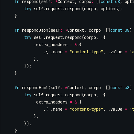
fn
respond
(
self
:
*
Context
,
corpo
:
[]
const
u8
,
opt
try
self
.
request
.
respond
(
corpo
,
options
);
}
fn
respondJson
(
self
:
*
Context
,
corpo
:
[]
const
u8
)
try
self
.
request
.
respond
(
corpo
,
.{
.
extra_headers
=
&
.{
.{
.
name
=
"content-type"
,
.
value
=
"
},
});
}
fn
respondHtml
(
self
:
*
Context
,
corpo
:
[]
const
u8
)
try
self
.
request
.
respond
(
corpo
,
.{
.
extra_headers
=
&
.{
.{
.
name
=
"content-type"
,
.
value
=
"
},
});
}