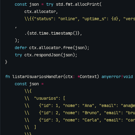
const
json
=
try
std
.
fmt
.
allocPrint
(
ctx
.
allocator
,
\\{{"status": "online", "uptime_s": {d}, "ver
,
.{
std
.
time
.
timestamp
()},
);
defer
ctx
.
allocator
.
free
(
json
);
try
ctx
.
respondJson
(
json
);
}
fn
listarUsuariosHandler
(
ctx
:
*
Context
)
anyerror
!
void
const
json
=
\\{
\\  "usuarios": [
\\    {"id": 1, "nome": "Ana", "email": "
ana@
\\    {"id": 2, "nome": "Bruno", "email": "
br
\\    {"id": 3, "nome": "Carla", "email": "
ca
\\  ]
\\}