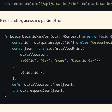
try
router
.
delete
(
"/api/usuarios/:id"
,
deletarUsuario
E no handler, acessar o parâmetro:
fn
buscarUsuarioHandler
(
ctx
:
*
Context
)
anyerror
!
void
const
id
=
ctx
.
params
.
get
(
"id"
)
orelse
"desconhec
const
json
=
try
std
.
fmt
.
allocPrint
(
ctx
.
allocator
,
\\{{"id": "{s}", "nome": "Usuário {s}"}}
,
.{
id
,
id
},
);
defer
ctx
.
allocator
.
free
(
json
);
try
ctx
.
respondJson
(
json
);
}