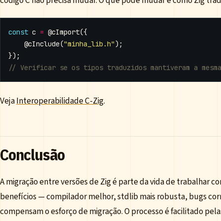
código C não precisa mudar. O que pode mudar é como Zig trad
const
c
=
@cImport
({
@cInclude
(
"minha_lib.h"
);
});
Veja
Interoperabilidade C-Zig
.
Conclusão
A migração entre versões de Zig é parte da vida de trabalhar 
benefícios — compilador melhor, stdlib mais robusta, bugs co
compensam o esforço de migração. O processo é facilitado pela