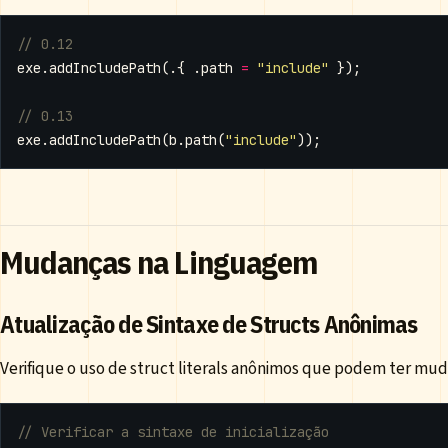
exe
.
addIncludePath
(.{
.
path
=
"include"
});
exe
.
addIncludePath
(
b
.
path
(
"include"
));
Mudanças na Linguagem
Atualização de Sintaxe de Structs Anônimas
Verifique o uso de struct literals anônimos que podem ter mu