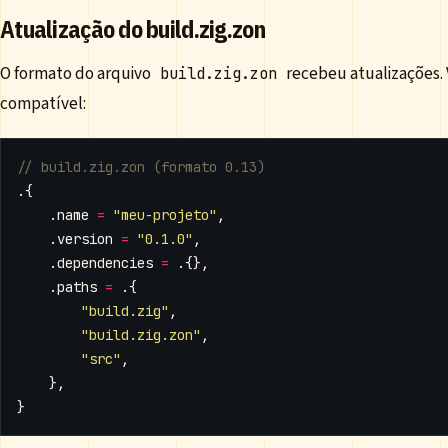
Atualização do build.zig.zon
O formato do arquivo
recebeu atualizações. 
build.zig.zon
compatível:
.{
.
name
=
"meu-projeto"
,
.
version
=
"0.1.0"
,
.
dependencies
=
.{},
.
paths
=
.{
"build.zig"
,
"build.zig.zon"
,
"src"
,
},
}