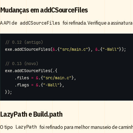
Mudanças em addCSourceFiles
A API de
foi refinada. Verifique a assinatura
addCSourceFiles
exe
.
addCSourceFiles
(
&
.{
"src/main.c"
},
&
.{
"-Wall"
});
exe
.
addCSourceFiles
(.{
.
files
=
&
.{
"src/main.c"
},
.
flags
=
&
.{
"-Wall"
},
});
LazyPath e Build.path
O tipo
foi refinado para melhor manuseio de caminh
LazyPath