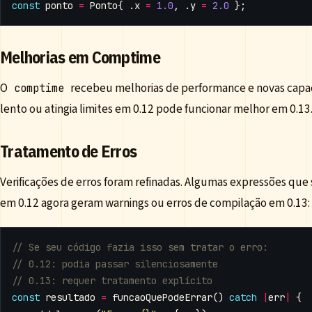
const
ponto
=
Ponto
{
.
x
=
1.0
,
.
y
=
2.0
};
Melhorias em Comptime
O
recebeu melhorias de performance e novas capa
comptime
lento ou atingia limites em 0.12 pode funcionar melhor em 0.13
Tratamento de Erros
Verificações de erros foram refinadas. Algumas expressões que
em 0.12 agora geram warnings ou erros de compilação em 0.13:
const
resultado
=
funcaoQuePodeErrar
()
catch
|
err
|
{