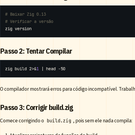
# Baixar Zig 0.13
# Verificar a versão
Passo 2: Tentar Compilar
zig build 2>
&
1
|
O compilador mostrará erros para código incompatível. Trabal
Passo 3: Corrigir build.zig
Comece corrigindo o
, pois sem ele nada compila:
build.zig