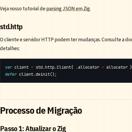
Veja nosso tutorial de
parsing JSON em Zig
.
std.http
O cliente e servidor HTTP podem ter mudanças. Consulte a doc
detalhes:
var
client
=
std
.
http
.
Client
{
.
allocator
=
allocator
defer
client
.
deinit
();
Processo de Migração
Passo 1: Atualizar o Zig