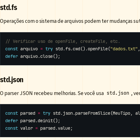
std.fs
Operações com o sistema de arquivos podem ter mudanças suti
const
arquivo
=
try
std
.
fs
.
cwd
().
openFile
(
"dados.txt"
defer
arquivo
.
close
();
std.json
O parser JSON recebeu melhorias. Se você usa
, ve
std.json
const
parsed
=
try
std
.
json
.
parseFromSlice
(
MeuTipo
,
a
defer
parsed
.
deinit
();
const
valor
=
parsed
.
value
;