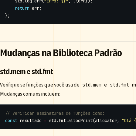
std
.
log
.
err
(
"Erro: {}"
,
.{
err
});
return
err
;
};
Mudanças na Biblioteca Padrão
std.mem e std.fmt
Verifique se funções que você usa de
e
ma
std.mem
std.fmt
Mudanças comuns incluem:
const
resultado
=
std
.
fmt
.
allocPrint
(
allocator
,
"Olá 