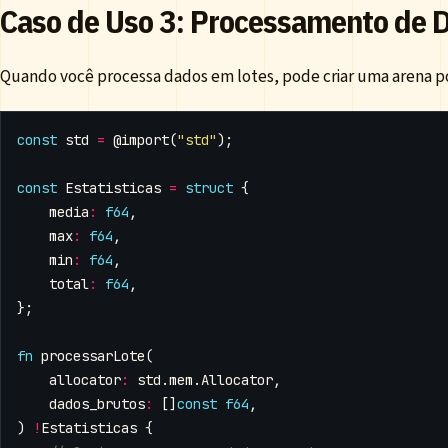
Caso de Uso 3: Processamento de 
Quando você processa dados em lotes, pode criar uma arena por
const
std
=
@import
(
"std"
);
const
Estatisticas
=
struct
{
media
:
f64
,
max
:
f64
,
min
:
f64
,
total
:
f64
,
};
fn
processarLote
(
allocator
:
std
.
mem
.
Allocator
,
dados_brutos
:
[]
const
f64
,
)
!
Estatisticas
{