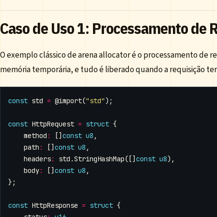
Caso de Uso 1: Processamento de 
O exemplo clássico de arena allocator é o processamento de re
memória temporária, e tudo é liberado quando a requisição te
const
std
=
@import
(
"std"
);
const
HttpRequest
=
struct
{
method
:
[]
const
u8
,
path
:
[]
const
u8
,
headers
:
std
.
StringHashMap
([]
const
u8
),
body
:
[]
const
u8
,
};
const
HttpResponse
=
struct
{
status
:
u16
,