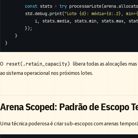
const
stats
=
try
processarLote
(
arena
.
allocat
std
.
debug
.
print
(
"Lote {d}: média={d:.2}, min=
i
,
stats
.
media
,
stats
.
min
,
stats
.
max
,
sta
});
}
}
O
libera todas as alocações ma
reset(.retain_capacity)
ao sistema operacional nos próximos lotes.
Arena Scoped: Padrão de Escopo T
Uma técnica poderosa é criar sub-escopos com arenas temporá