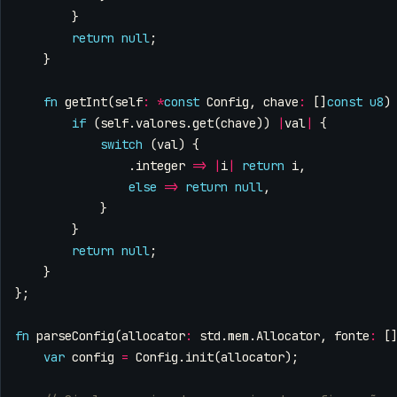
}
return
null
;
}
fn
getInt
(
self
:
*
const
Config
,
chave
:
[]
const
u8
)
if
(
self
.
valores
.
get
(
chave
))
|
val
|
{
switch
(
val
)
{
.
integer
=>
|
i
|
return
i
,
else
=>
return
null
,
}
}
return
null
;
}
};
fn
parseConfig
(
allocator
:
std
.
mem
.
Allocator
,
fonte
:
[
var
config
=
Config
.
init
(
allocator
);