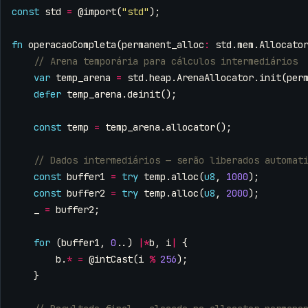
const
std
=
@import
(
"std"
);
fn
operacaoCompleta
(
permanent_alloc
:
std
.
mem
.
Allocato
var
temp_arena
=
std
.
heap
.
ArenaAllocator
.
init
(
per
defer
temp_arena
.
deinit
();
const
temp
=
temp_arena
.
allocator
();
const
buffer1
=
try
temp
.
alloc
(
u8
,
1000
);
const
buffer2
=
try
temp
.
alloc
(
u8
,
2000
);
_
=
buffer2
;
for
(
buffer1
,
0
..)
|*
b
,
i
|
{
b
.
*
=
@intCast
(
i
%
256
);
}