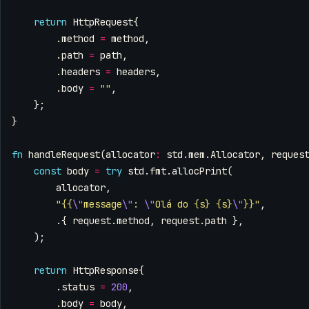
return
HttpRequest
{
.
method
=
method
,
.
path
=
path
,
.
headers
=
headers
,
.
body
=
""
,
};
}
fn
handleRequest
(
allocator
:
std
.
mem
.
Allocator
,
reques
const
body
=
try
std
.
fmt
.
allocPrint
(
allocator
,
"{{
\"
message
\"
: 
\"
Olá do {s} {s}
\"
}}"
,
.{
request
.
method
,
request
.
path
},
);
return
HttpResponse
{
.
status
=
200
,
.
body
=
body
,