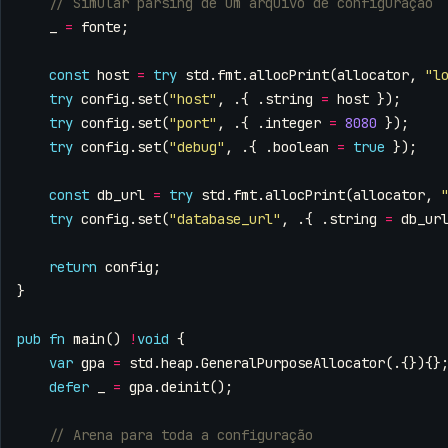
_
=
fonte
;
const
host
=
try
std
.
fmt
.
allocPrint
(
allocator
,
"l
try
config
.
set
(
"host"
,
.{
.
string
=
host
});
try
config
.
set
(
"port"
,
.{
.
integer
=
8080
});
try
config
.
set
(
"debug"
,
.{
.
boolean
=
true
});
const
db_url
=
try
std
.
fmt
.
allocPrint
(
allocator
,
try
config
.
set
(
"database_url"
,
.{
.
string
=
db_ur
return
config
;
}
pub
fn
main
()
!
void
{
var
gpa
=
std
.
heap
.
GeneralPurposeAllocator
(.{}){}
defer
_
=
gpa
.
deinit
();