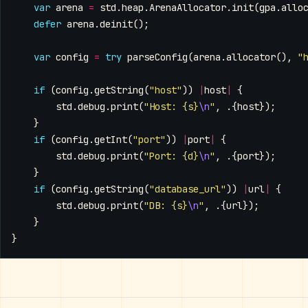
var
arena
=
std
.
heap
.
ArenaAllocator
.
init
(
gpa
.
allo
defer
arena
.
deinit
();
var
config
=
try
parseConfig
(
arena
.
allocator
(),
"
if
(
config
.
getString
(
"host"
))
|
host
|
{
std
.
debug
.
print
(
"Host: {s}
\n
"
,
.{
host
});
}
if
(
config
.
getInt
(
"port"
))
|
port
|
{
std
.
debug
.
print
(
"Port: {d}
\n
"
,
.{
port
});
}
if
(
config
.
getString
(
"database_url"
))
|
url
|
{
std
.
debug
.
print
(
"DB: {s}
\n
"
,
.{
url
});
}
}