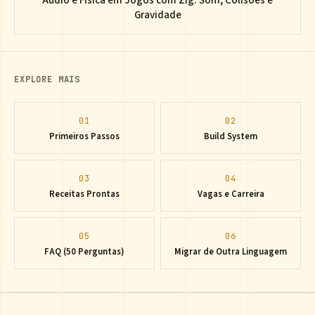
Audio e Fisica em Jogos com Zig: Som, Colisoes e
Gravidade
EXPLORE MAIS
01
02
Primeiros Passos
Build System
03
04
Receitas Prontas
Vagas e Carreira
05
06
FAQ (50 Perguntas)
Migrar de Outra Linguagem