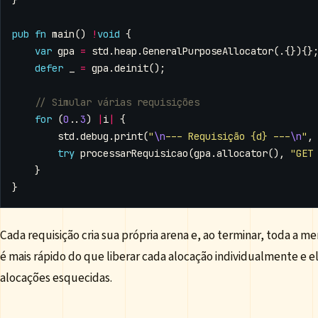
pub
fn
main
()
!
void
{
var
gpa
=
std
.
heap
.
GeneralPurposeAllocator
(.{}){}
defer
_
=
gpa
.
deinit
();
for
(
0
..
3
)
|
i
|
{
std
.
debug
.
print
(
"
\n
--- Requisição {d} ---
\n
"
,
try
processarRequisicao
(
gpa
.
allocator
(),
"GET
}
}
Cada requisição cria sua própria arena e, ao terminar, toda a m
é mais rápido do que liberar cada alocação individualmente e e
alocações esquecidas.