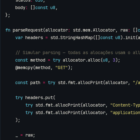
body
:
[]
const
u8
,
};
fn
parseRequest
(
allocator
:
std
.
mem
.
Allocator
,
raw
:
[]
var
headers
=
std
.
StringHashMap
([]
const
u8
).
init
(
const
method
=
try
allocator
.
alloc
(
u8
,
3
);
@memcpy
(
method
,
"GET"
);
const
path
=
try
std
.
fmt
.
allocPrint
(
allocator
,
"/
try
headers
.
put
(
try
std
.
fmt
.
allocPrint
(
allocator
,
"Content-Ty
try
std
.
fmt
.
allocPrint
(
allocator
,
"applicatio
);
_
=
raw
;