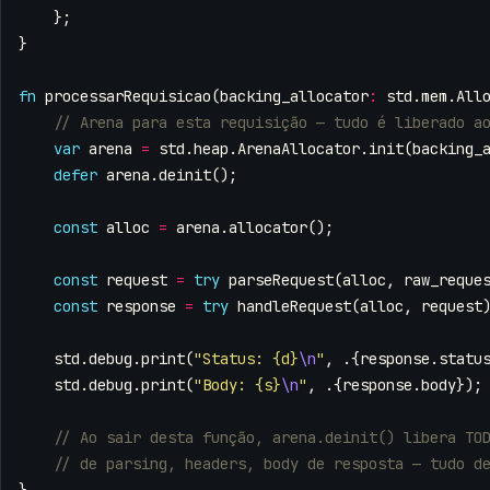
};
}
fn
processarRequisicao
(
backing_allocator
:
std
.
mem
.
All
var
arena
=
std
.
heap
.
ArenaAllocator
.
init
(
backing_
defer
arena
.
deinit
();
const
alloc
=
arena
.
allocator
();
const
request
=
try
parseRequest
(
alloc
,
raw_reque
const
response
=
try
handleRequest
(
alloc
,
request
std
.
debug
.
print
(
"Status: {d}
\n
"
,
.{
response
.
statu
std
.
debug
.
print
(
"Body: {s}
\n
"
,
.{
response
.
body
});
}