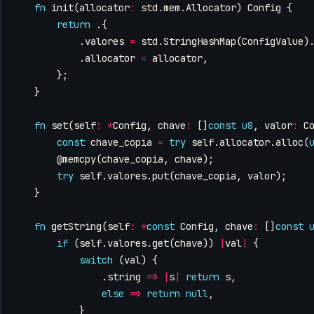
fn
init
(
allocator
:
std
.
mem
.
Allocator
)
Config
{
return
.{
.
valores
=
std
.
StringHashMap
(
ConfigValue
)
.
allocator
=
allocator
,
};
}
fn
set
(
self
:
*
Config
,
chave
:
[]
const
u8
,
valor
:
C
const
chave_copia
=
try
self
.
allocator
.
alloc
(
@memcpy
(
chave_copia
,
chave
);
try
self
.
valores
.
put
(
chave_copia
,
valor
);
}
fn
getString
(
self
:
*
const
Config
,
chave
:
[]
const
if
(
self
.
valores
.
get
(
chave
))
|
val
|
{
switch
(
val
)
{
.
string
=>
|
s
|
return
s
,
else
=>
return
null
,
}