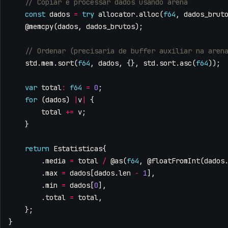
const
dados
=
try
allocator
.
alloc
(
f64
,
dados_brut
@memcpy
(
dados
,
dados_brutos
);
std
.
mem
.
sort
(
f64
,
dados
,
{},
std
.
sort
.
asc
(
f64
));
var
total
:
f64
=
0
;
for
(
dados
)
|
v
|
{
total
+=
v
;
}
return
Estatisticas
{
.
media
=
total
/
@as
(
f64
,
@floatFromInt
(
dados
.
max
=
dados
[
dados
.
len
-
1
],
.
min
=
dados
[
0
],
.
total
=
total
,
};
}