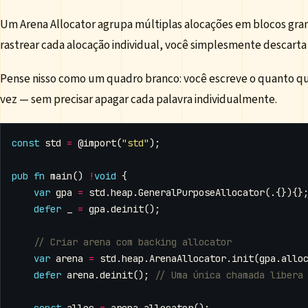
Um Arena Allocator agrupa múltiplas alocações em blocos gran
rastrear cada alocação individual, você simplesmente descarta 
Pense nisso como um quadro branco: você escreve o quanto qu
vez — sem precisar apagar cada palavra individualmente.
const
std
=
@import
(
"std"
);
pub
fn
main
()
!
void
{
var
gpa
=
std
.
heap
.
GeneralPurposeAllocator
(.{}){}
defer
_
=
gpa
.
deinit
();
var
arena
=
std
.
heap
.
ArenaAllocator
.
init
(
gpa
.
allo
defer
arena
.
deinit
();