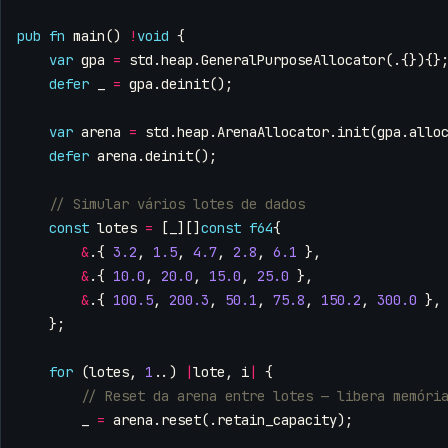
pub
fn
main
()
!
void
{
var
gpa
=
std
.
heap
.
GeneralPurposeAllocator
(.{}){}
defer
_
=
gpa
.
deinit
();
var
arena
=
std
.
heap
.
ArenaAllocator
.
init
(
gpa
.
allo
defer
arena
.
deinit
();
const
lotes
=
[
_
][]
const
f64
{
&
.{
3.2
,
1.5
,
4.7
,
2.8
,
6.1
},
&
.{
10.0
,
20.0
,
15.0
,
25.0
},
&
.{
100.5
,
200.3
,
50.1
,
75.8
,
150.2
,
300.0
},
};
for
(
lotes
,
1
..)
|
lote
,
i
|
{
_
=
arena
.
reset
(.
retain_capacity
);