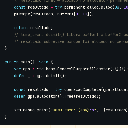
const
resultado
=
try
permanent_alloc
.
alloc
(
u8
,
1
@memcpy
(
resultado
,
buffer1
[
0
..
10
]);
return
resultado
;
}
pub
fn
main
()
!
void
{
var
gpa
=
std
.
heap
.
GeneralPurposeAllocator
(.{}){}
defer
_
=
gpa
.
deinit
();
const
resultado
=
try
operacaoCompleta
(
gpa
.
alloca
defer
gpa
.
allocator
().
free
(
resultado
);
std
.
debug
.
print
(
"Resultado: {any}
\n
"
,
.{
resultado
}