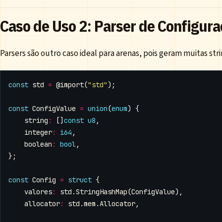
Caso de Uso 2: Parser de Configur
Parsers são outro caso ideal para arenas, pois geram muitas stri
const
std
=
@import
(
"std"
);
const
ConfigValue
=
union
(
enum
)
{
string
:
[]
const
u8
,
integer
:
i64
,
boolean
:
bool
,
};
const
Config
=
struct
{
valores
:
std
.
StringHashMap
(
ConfigValue
),
allocator
:
std
.
mem
.
Allocator
,