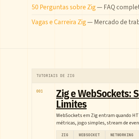
50 Perguntas sobre Zig
— FAQ complet
Vagas e Carreira Zig
— Mercado de trab
TUTORIAIS DE ZIG
Zig e WebSockets: 
001
Limites
WebSockets em Zig entram quando HTTP 
métricas, jogo simples, stream de eve
ZIG
WEBSOCKET
NETWORKING