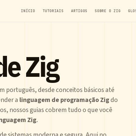
INÍCIO
TUTORIAIS
ARTIGOS
SOBRE O ZIG
GLO
de Zig
m português, desde conceitos básicos até
ender a
linguagem de programação Zig
do
os, nossos guias cobrem tudo o que você
inguagem Zig
.
de sistemas moderna e segura. Aqui no