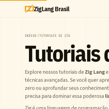
ZigLang Brasil
INÍCIO
TUTORIAIS DE ZIG
Tutoriais 
Explore nossos tutoriais de
Zig Lang
e
técnicas avançadas. Se você quer apr
zero ou aprofundar seus conheciment
precisa para dominar essa poderosa
l
Zig é uma linguagem de programação 