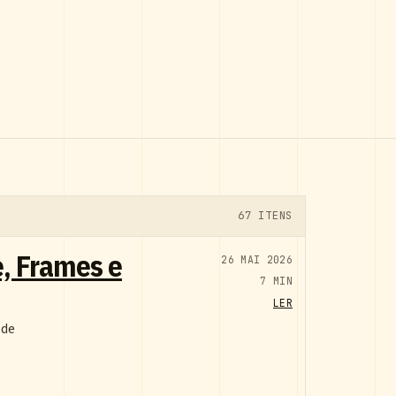
67 ITENS
, Frames e
26 MAI 2026
7 MIN
LER
 de