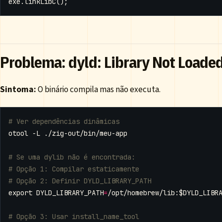
exe
.
linkLibC
();
Problema: dyld: Library Not Loade
Sintoma:
O binário compila mas não executa.
# Ver dependências dinâmicas
# Se uma dylib não é encontrada:
# Opção 1: Compilar estaticamente
# Opção 2: Definir DYLD_LIBRARY_PATH
export
DYLD_LIBRARY_PATH
=
/opt/homebrew/lib:
$DYLD_LIBR
# Opção 3: Usar install_name_tool