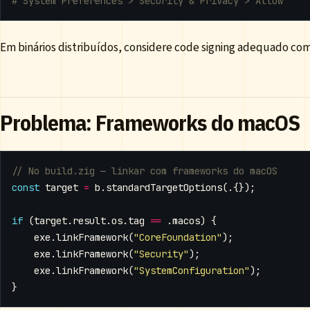
# System Preferences > Security & Privacy > Allow
Em binários distribuídos, considere code signing adequado co
Problema: Frameworks do macOS
const
target
=
b
.
standardTargetOptions
(.{});
if
(
target
.
result
.
os
.
tag
==
.
macos
)
{
exe
.
linkFramework
(
"CoreFoundation"
);
exe
.
linkFramework
(
"Security"
);
exe
.
linkFramework
(
"SystemConfiguration"
);
}