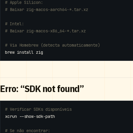
# Apple Silicon:
# Baixar zig-macos-aarch64-*.tar.xz
# Intel:
# Baixar zig-macos-x86_64-*.tar.xz
# Via Homebrew (detecta automaticamente)
Erro: “SDK not found”
# Verificar SDKs disponíveis
# Se não encontrar: