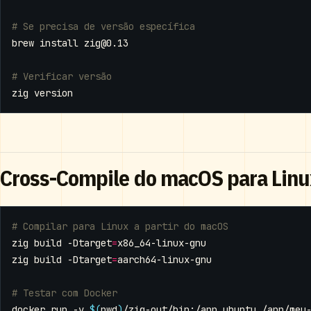
# Se precisa de versão específica
brew install 
zig@0.13
# Verificar versão
Cross-Compile do macOS para Linu
# Compilar para Linux a partir do macOS
zig build -Dtarget
=
zig build -Dtarget
=
# Testar com Docker
docker run -v 
$(
pwd
)