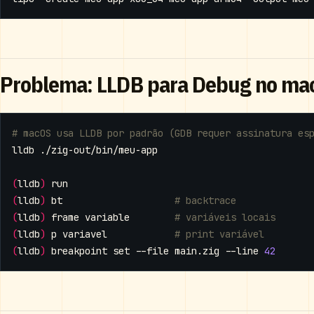
Problema: LLDB para Debug no m
# macOS usa LLDB por padrão (GDB requer assinatura es
(
lldb
)
(
lldb
)
 bt                    
# backtrace
(
lldb
)
 frame variable        
# variáveis locais
(
lldb
)
 p variavel            
# print variável
(
lldb
)
 breakpoint 
set
 --file main.zig --line 
42