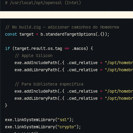
# /usr/local/opt/openssl (Intel)
const
target
=
b
.
standardTargetOptions
(.{});
if
(
target
.
result
.
os
.
tag
==
.
macos
)
{
exe
.
addIncludePath
(.{
.
cwd_relative
=
"/opt/homeb
exe
.
addLibraryPath
(.{
.
cwd_relative
=
"/opt/homeb
exe
.
addIncludePath
(.{
.
cwd_relative
=
"/opt/homeb
exe
.
addLibraryPath
(.{
.
cwd_relative
=
"/opt/homeb
}
exe
.
linkSystemLibrary
(
"ssl"
);
exe
.
linkSystemLibrary
(
"crypto"
);