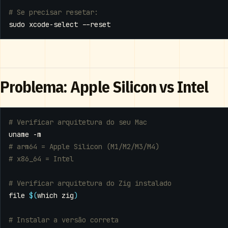
# Se precisar resetar:
Problema: Apple Silicon vs Intel
# Verificar arquitetura do seu Mac
# arm64 = Apple Silicon (M1/M2/M3/M4)
# x86_64 = Intel
# Verificar arquitetura do Zig instalado
file 
$(
which zig
)
# Instalar a versão correta