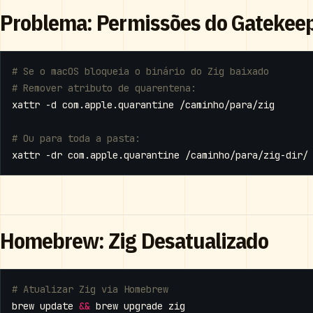
Problema: Permissões do Gatekee
# Se o macOS bloqueia o binário do Zig baixado
# Remover atributo de quarentena:
# Ou para toda a pasta:
Homebrew: Zig Desatualizado
# Atualizar Zig via Homebrew
brew update 
&&