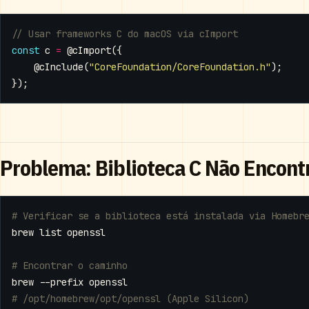
const
c
=
@cImport
({
@cInclude
(
"CoreFoundation/CoreFoundation.h"
);
});
Problema: Biblioteca C Não Encont
# Verificar se a biblioteca está instalada via Homebr
# Encontrar o caminho
# /opt/homebrew/opt/openssl (Apple Silicon)