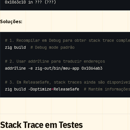
Soluções:
# 1. Recompilar em Debug para obter stack trace compl
zig build  
# Debug mode padrão
# 2. Usar addr2line para traduzir endereços
# 3. Em ReleaseSafe, stack traces ainda são disponíve
zig build -Doptimize
=
ReleaseSafe  
# Mantém informaçõe
Stack Trace em Testes