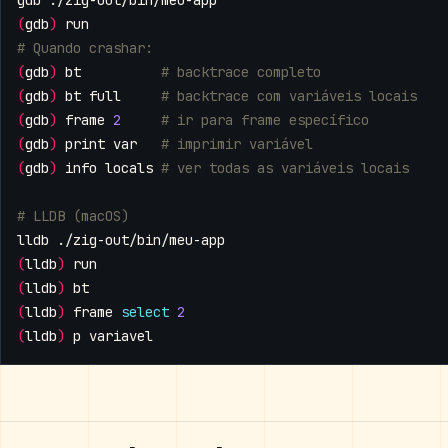
(
gdb
)
# Quando crashar:
(
gdb
)
 bt          
# backtrace completo
(
gdb
)
 bt full     
# backtrace com variáveis locais
(
gdb
)
 frame 
2
# ir para frame específico
(
gdb
)
 print var   
# imprimir variável
(
gdb
)
 info locals 
# ver todas as variáveis locais
# LLDB (macOS)
(
lldb
)
(
lldb
)
(
lldb
)
 frame 
select
2
(
lldb
)