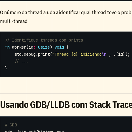
O número da thread ajuda a identificar qual thread teve o pro
multi-thread:
fn
worker
(
id
:
usize
)
void
{
std
.
debug
.
print
(
"Thread {d} iniciando
\n
"
,
.{
id
});
}
Usando GDB/LLDB com Stack Trac
# GDB