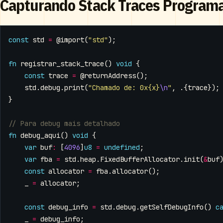
Capturando Stack Traces Program
const
std
=
@import
(
"std"
);
fn
registrar_stack_trace
()
void
{
const
trace
=
@returnAddress
();
std
.
debug
.
print
(
"Chamado de: 0x{x}
\n
"
,
.{
trace
});
}
fn
debug_aqui
()
void
{
var
buf
:
[
4096
]
u8
=
undefined
;
var
fba
=
std
.
heap
.
FixedBufferAllocator
.
init
(
&
buf
const
allocator
=
fba
.
allocator
();
_
=
allocator
;
const
debug_info
=
std
.
debug
.
getSelfDebugInfo
()
c
_
=
debug_info
;