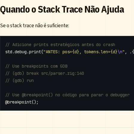
Quando o Stack Trace Não Ajuda
Se o stack trace não é suficiente:
std
.
debug
.
print
(
"ANTES: pos={d}, tokens.len={d}
\n
"
,
.
@breakpoint
();