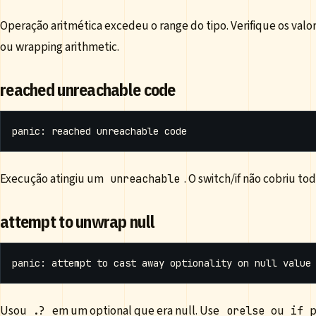
Operação aritmética excedeu o range do tipo. Verifique os valor
ou wrapping arithmetic.
reached unreachable code
Execução atingiu um
. O switch/if não cobriu to
unreachable
attempt to unwrap null
Usou
em um optional que era null. Use
ou
p
.?
orelse
if