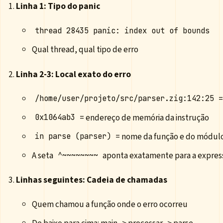
Linha 1: Tipo do panic
thread 28435 panic: index out of bounds
Qual thread, qual tipo de erro
Linha 2-3: Local exato do erro
=
/home/user/projeto/src/parser.zig:142:25
= endereço de memória da instrução
0x1064ab3
= nome da função e do módul
in parse (parser)
A seta
aponta exatamente para a expres
^~~~~~~~~
Linhas seguintes: Cadeia de chamadas
Quem chamou a função onde o erro ocorreu