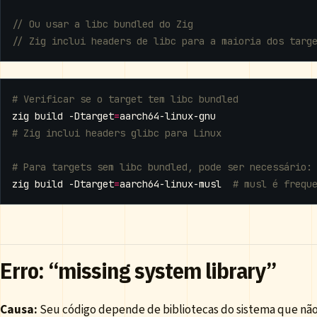
# Verificar se o target tem libc bundled
zig build -Dtarget
=
# Zig inclui headers glibc para Linux
# Para targets sem libc bundled, pode ser necessário:
zig build -Dtarget
=
aarch64-linux-musl  
# musl é frequ
Erro: “missing system library”
Causa:
Seu código depende de bibliotecas do sistema que não