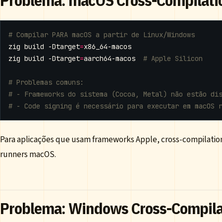
# Compilar PARA macOS a partir de Linux/Windows
zig build -Dtarget
=
zig build -Dtarget
=
aarch64-macos  
# Apple Silicon
# Problemas comuns:
# - Frameworks do sistema (Cocoa, Metal) não estão di
# - Code signing é necessário para executar em macOS 
Para aplicações que usam frameworks Apple, cross-compilation 
runners macOS.
Problema: Windows Cross-Compila