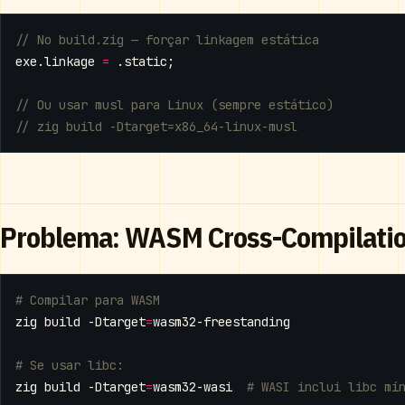
exe
.
linkage
=
.
static
;
Problema: WASM Cross-Compilati
# Compilar para WASM
zig build -Dtarget
=
# Se usar libc:
zig build -Dtarget
=
wasm32-wasi  
# WASI inclui libc mí