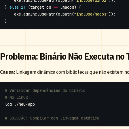
exe
.
addIncludePath
(
b
.
path
(
"include/win32"
));
}
else
if
(
target_os
==
.
macos
)
{
exe
.
addIncludePath
(
b
.
path
(
"include/macos"
));
}
Problema: Binário Não Executa no 
Causa:
Linkagem dinâmica com bibliotecas que não existem no 
# Verificar dependências do binário
# No Linux:
# SOLUÇÃO: Compilar com linkagem estática