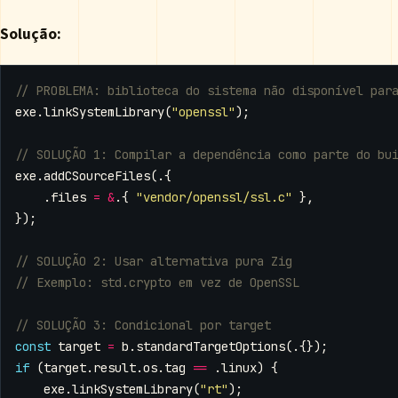
Solução:
exe
.
linkSystemLibrary
(
"openssl"
);
exe
.
addCSourceFiles
(.{
.
files
=
&
.{
"vendor/openssl/ssl.c"
},
});
const
target
=
b
.
standardTargetOptions
(.{});
if
(
target
.
result
.
os
.
tag
==
.
linux
)
{
exe
.
linkSystemLibrary
(
"rt"
);