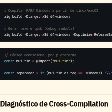
# Compilar PARA Windows a partir de Linux/macOS
zig build -Dtarget
=
# Gerar .exe e .pdb (debug symbols)
zig build -Dtarget
=
x86_64-windows -Doptimize
=
const
builtin
=
@import
(
"builtin"
);
const
separador
=
if
(
builtin
.
os
.
tag
==
.
windows
)
'\\
Diagnóstico de Cross-Compilation