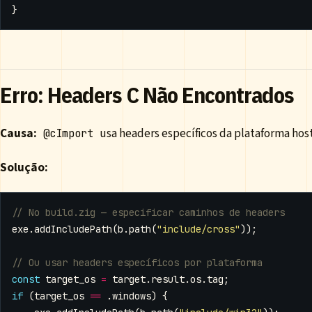
}
Erro: Headers C Não Encontrados
Causa:
usa headers específicos da plataforma host
@cImport
Solução:
exe
.
addIncludePath
(
b
.
path
(
"include/cross"
));
const
target_os
=
target
.
result
.
os
.
tag
;
if
(
target_os
==
.
windows
)
{