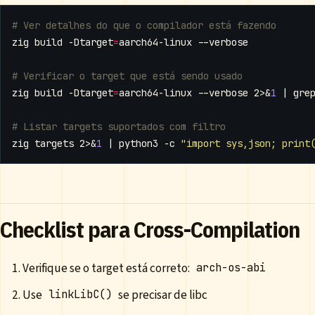
# Ver detalhes do que o compilador está fazendo
zig build -Dtarget
=
# Verificar o target que está sendo usado
zig build -Dtarget
=
aarch64-linux --verbose 2>
&
1
|
# Listar targets suportados com filtro
zig targets 2>
&
1
|
 python3 -c 
"import sys,json; print
Checklist para Cross-Compilation
Verifique se o target está correto:
arch-os-abi
Use
se precisar de libc
linkLibC()