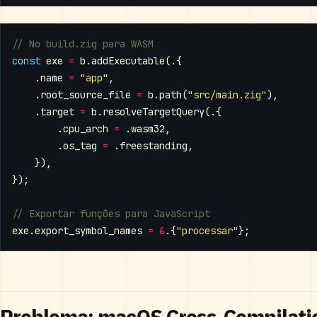
const
exe
=
b
.
addExecutable
(.{
.
name
=
"app"
,
.
root_source_file
=
b
.
path
(
"src/main.zig"
),
.
target
=
b
.
resolveTargetQuery
(.{
.
cpu_arch
=
.
wasm32
,
.
os_tag
=
.
freestanding
,
}),
});
exe
.
export_symbol_names
=
&
.{
"processar"
};
Problema: macOS Cross-Compilati