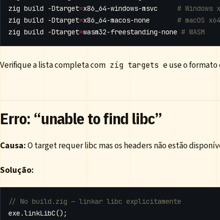
zig build -Dtarget
=
x86_64-windows-msvc     
# Windows 
zig build -Dtarget
=
x86_64-macos-none       
# macOS x6
zig build -Dtarget
=
wasm32-freestanding-none 
# WASM
Verifique a lista completa com
e use o formato
zig targets
Erro: “unable to find libc”
Causa:
O target requer libc mas os headers não estão disponíve
Solução:
exe
.
linkLibC
();