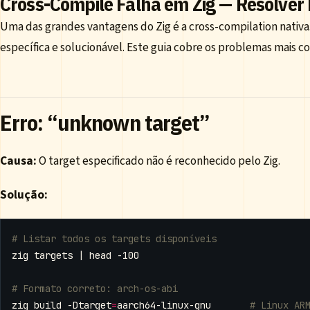
Cross-Compile Falha em Zig — Resolver
Uma das grandes vantagens do Zig é a cross-compilation nativ
específica e solucionável. Este guia cobre os problemas mais c
Erro: “unknown target”
Causa:
O target especificado não é reconhecido pelo Zig.
Solução:
# Listar todos os targets disponíveis
zig targets 
|
# Formato correto: arch-os-abi
zig build -Dtarget
=
aarch64-linux-gnu       
# Linux AR