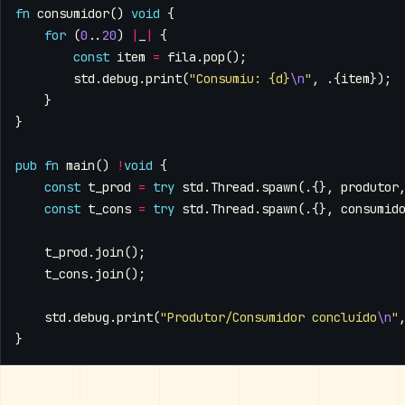
fn
consumidor
()
void
{
for
(
0
..
20
)
|
_
|
{
const
item
=
fila
.
pop
();
std
.
debug
.
print
(
"Consumiu: {d}
\n
"
,
.{
item
});
}
}
pub
fn
main
()
!
void
{
const
t_prod
=
try
std
.
Thread
.
spawn
(.{},
produtor
const
t_cons
=
try
std
.
Thread
.
spawn
(.{},
consumid
t_prod
.
join
();
t_cons
.
join
();
std
.
debug
.
print
(
"Produtor/Consumidor concluído
\n
"
}