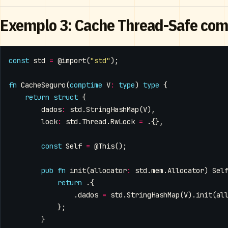
Exemplo 3: Cache Thread-Safe co
const
std
=
@import
(
"std"
);
fn
CacheSeguro
(
comptime
V
:
type
)
type
{
return
struct
{
dados
:
std
.
StringHashMap
(
V
),
lock
:
std
.
Thread
.
RwLock
=
.{},
const
Self
=
@This
();
pub
fn
init
(
allocator
:
std
.
mem
.
Allocator
)
Sel
return
.{
.
dados
=
std
.
StringHashMap
(
V
).
init
(
al
};
}