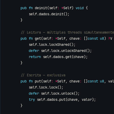
pub
fn
deinit
(
self
:
*
Self
)
void
{
self
.
dados
.
deinit
();
}
pub
fn
get
(
self
:
*
Self
,
chave
:
[]
const
u8
)
?
V
self
.
lock
.
lockShared
();
defer
self
.
lock
.
unlockShared
();
return
self
.
dados
.
get
(
chave
);
}
pub
fn
put
(
self
:
*
Self
,
chave
:
[]
const
u8
,
va
self
.
lock
.
lock
();
defer
self
.
lock
.
unlock
();
try
self
.
dados
.
put
(
chave
,
valor
);
}