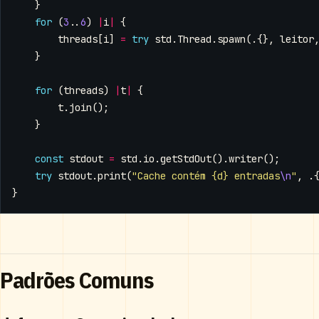
}
for
(
3
..
6
)
|
i
|
{
threads
[
i
]
=
try
std
.
Thread
.
spawn
(.{},
leitor
}
for
(
threads
)
|
t
|
{
t
.
join
();
}
const
stdout
=
std
.
io
.
getStdOut
().
writer
();
try
stdout
.
print
(
"Cache contém {d} entradas
\n
"
,
.
}
Padrões Comuns