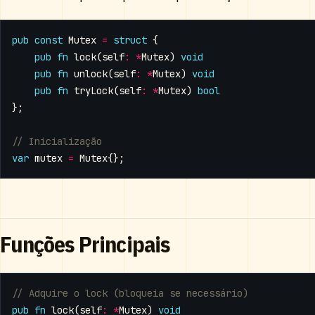
pub
const
Mutex
=
struct
{
pub
fn
lock
(
self
:
*
Mutex
)
void
pub
fn
unlock
(
self
:
*
Mutex
)
void
pub
fn
tryLock
(
self
:
*
Mutex
)
bool
};
var
mutex
=
Mutex
{};
Funções Principais
pub
fn
lock
(
self
:
*
Mutex
)
void