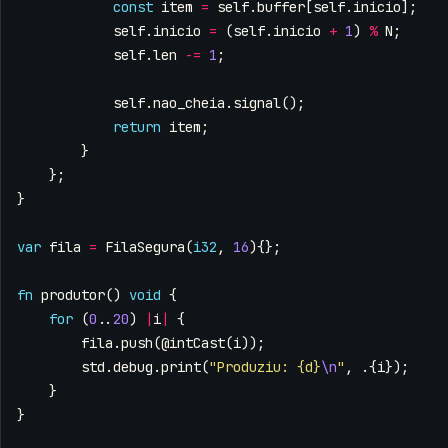
const
item
=
self
.
buffer
[
self
.
inicio
];
self
.
inicio
=
(
self
.
inicio
+
1
)
%
N
;
self
.
len
-=
1
;
self
.
nao_cheia
.
signal
();
return
item
;
}
};
}
var
fila
=
FilaSegura
(
i32
,
16
){};
fn
produtor
()
void
{
for
(
0
..
20
)
|
i
|
{
fila
.
push
(
@intCast
(
i
));
std
.
debug
.
print
(
"Produziu: {d}
\n
"
,
.{
i
});
}
}