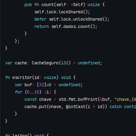
pub
fn
count
(
self
:
*
Self
)
usize
{
self
.
lock
.
lockShared
();
defer
self
.
lock
.
unlockShared
();
return
self
.
dados
.
count
();
}
};
}
var
cache
:
CacheSeguro
(
i32
)
=
undefined
;
fn
escritor
(
id
:
usize
)
void
{
var
buf
:
[
32
]
u8
=
undefined
;
for
(
0
..
10
)
|
i
|
{
const
chave
=
std
.
fmt
.
bufPrint
(
&
buf
,
"chave_{
cache
.
put
(
chave
,
@intCast
(
i
*
id
))
catch
cont
}
}
fn
leitor
()
void
{