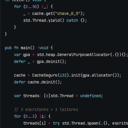
for
(
0
..
50
)
|
_
|
{
_
=
cache
.
get
(
"chave_0_5"
);
std
.
Thread
.
yield
()
catch
{};
}
}
pub
fn
main
()
!
void
{
var
gpa
=
std
.
heap
.
GeneralPurposeAllocator
(.{}){}
defer
_
=
gpa
.
deinit
();
cache
=
CacheSeguro
(
i32
).
init
(
gpa
.
allocator
());
defer
cache
.
deinit
();
var
threads
:
[
6
]
std
.
Thread
=
undefined
;
for
(
0
..
3
)
|
i
|
{
threads
[
i
]
=
try
std
.
Thread
.
spawn
(.{},
escrit