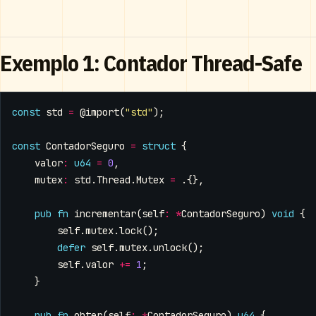
Exemplo 1: Contador Thread-Safe
const
std
=
@import
(
"std"
);
const
ContadorSeguro
=
struct
{
valor
:
u64
=
0
,
mutex
:
std
.
Thread
.
Mutex
=
.{},
pub
fn
incrementar
(
self
:
*
ContadorSeguro
)
void
{
self
.
mutex
.
lock
();
defer
self
.
mutex
.
unlock
();
self
.
valor
+=
1
;
}
pub
fn
obter
(
self
:
*
ContadorSeguro
)
u64
{