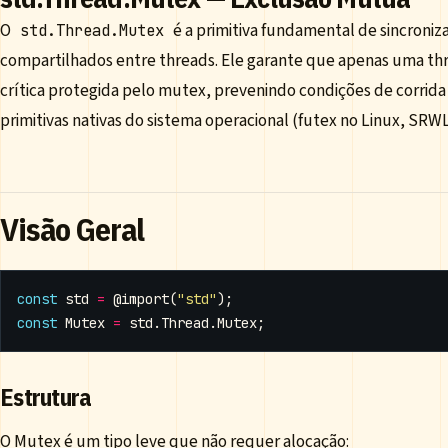
O
é a primitiva fundamental de sincroniz
std.Thread.Mutex
compartilhados entre threads. Ele garante que apenas uma thr
crítica protegida pelo mutex, prevenindo condições de corrida 
primitivas nativas do sistema operacional (futex no Linux, SRW
Visão Geral
const
std
=
@import
(
"std"
);
const
Mutex
=
std
.
Thread
.
Mutex
;
Estrutura
O Mutex é um tipo leve que não requer alocação: