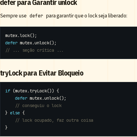
defer para Garantir unlock
Sempre use
para garantir que o lock seja liberado:
defer
mutex
.
lock
();
defer
mutex
.
unlock
();
tryLock para Evitar Bloqueio
if
(
mutex
.
tryLock
())
{
defer
mutex
.
unlock
();
}
else
{
}