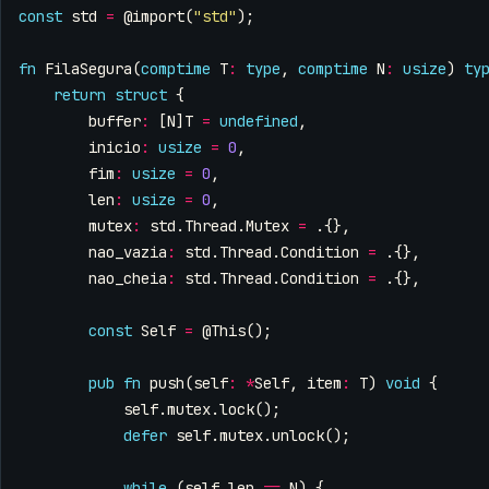
const
std
=
@import
(
"std"
);
fn
FilaSegura
(
comptime
T
:
type
,
comptime
N
:
usize
)
ty
return
struct
{
buffer
:
[
N
]
T
=
undefined
,
inicio
:
usize
=
0
,
fim
:
usize
=
0
,
len
:
usize
=
0
,
mutex
:
std
.
Thread
.
Mutex
=
.{},
nao_vazia
:
std
.
Thread
.
Condition
=
.{},
nao_cheia
:
std
.
Thread
.
Condition
=
.{},
const
Self
=
@This
();
pub
fn
push
(
self
:
*
Self
,
item
:
T
)
void
{
self
.
mutex
.
lock
();
defer
self
.
mutex
.
unlock
();
while
(
self
.
len
==
N
)
{