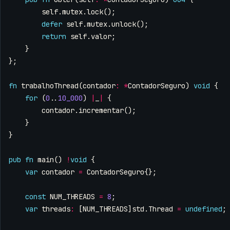
self
.
mutex
.
lock
();
defer
self
.
mutex
.
unlock
();
return
self
.
valor
;
}
};
fn
trabalhoThread
(
contador
:
*
ContadorSeguro
)
void
{
for
(
0
..
10_000
)
|
_
|
{
contador
.
incrementar
();
}
}
pub
fn
main
()
!
void
{
var
contador
=
ContadorSeguro
{};
const
NUM_THREADS
=
8
;
var
threads
:
[
NUM_THREADS
]
std
.
Thread
=
undefined
;