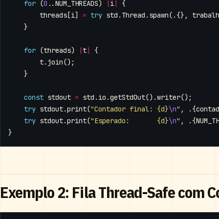
for
(
0
..
NUM_THREADS
)
|
i
|
{
threads
[
i
]
=
try
std
.
Thread
.
spawn
(.{},
trabal
}
for
(
threads
)
|
t
|
{
t
.
join
();
}
const
stdout
=
std
.
io
.
getStdOut
().
writer
();
try
stdout
.
print
(
"Contador final: {d}
\n
"
,
.{
conta
try
stdout
.
print
(
"Esperado:       {d}
\n
"
,
.{
NUM_T
}
Exemplo 2: Fila Thread-Safe com C