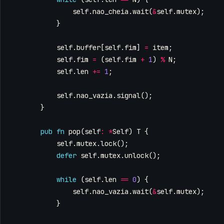
self
.
nao_cheia
.
wait
(
&
self
.
mutex
);
}
self
.
buffer
[
self
.
fim
]
=
item
;
self
.
fim
=
(
self
.
fim
+
1
)
%
N
;
self
.
len
+=
1
;
self
.
nao_vazia
.
signal
();
}
pub
fn
pop
(
self
:
*
Self
)
T
{
self
.
mutex
.
lock
();
defer
self
.
mutex
.
unlock
();
while
(
self
.
len
==
0
)
{
self
.
nao_vazia
.
wait
(
&
self
.
mutex
);
}