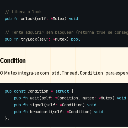
pub
fn
unlock
(
self
:
*
Mutex
)
void
pub
fn
tryLock
(
self
:
*
Mutex
)
bool
Condition
O Mutex integra-se com
para espera
std.Thread.Condition
pub
const
Condition
=
struct
{
pub
fn
wait
(
self
:
*
Condition
,
mutex
:
*
Mutex
)
void
pub
fn
signal
(
self
:
*
Condition
)
void
pub
fn
broadcast
(
self
:
*
Condition
)
void
};