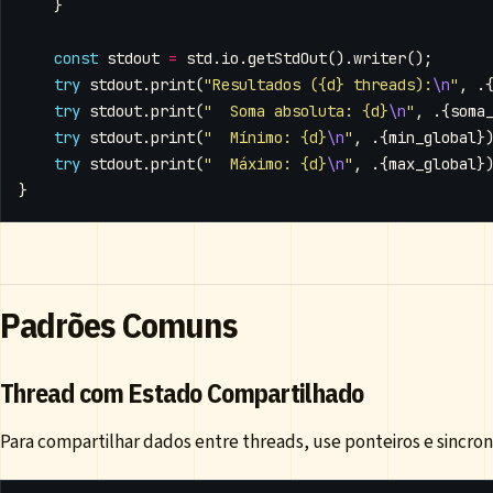
}
const
stdout
=
std
.
io
.
getStdOut
().
writer
();
try
stdout
.
print
(
"Resultados ({d} threads):
\n
"
,
.
try
stdout
.
print
(
"  Soma absoluta: {d}
\n
"
,
.{
soma
try
stdout
.
print
(
"  Mínimo: {d}
\n
"
,
.{
min_global
}
try
stdout
.
print
(
"  Máximo: {d}
\n
"
,
.{
max_global
}
}
Padrões Comuns
Thread com Estado Compartilhado
Para compartilhar dados entre threads, use ponteiros e sincron