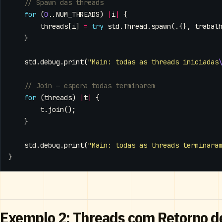
for
(
0
..
NUM_THREADS
)
|
i
|
{
threads
[
i
]
=
try
std
.
Thread
.
spawn
(.{},
trabal
}
std
.
debug
.
print
(
"Main: todas as threads iniciadas
for
(
threads
)
|
t
|
{
t
.
join
();
}
std
.
debug
.
print
(
"Main: todas as threads terminara
}
Exemplo 2: Threads com Retorno d