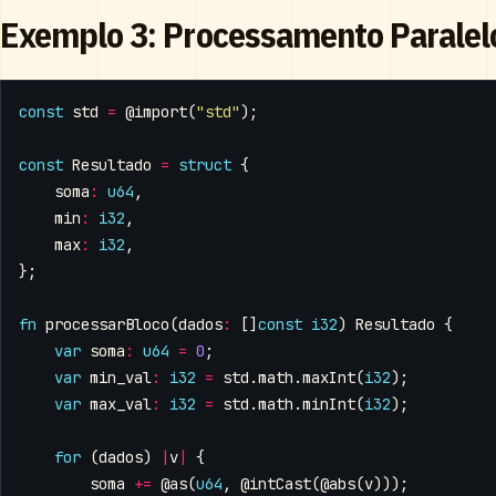
Exemplo 3: Processamento Paralel
const
std
=
@import
(
"std"
);
const
Resultado
=
struct
{
soma
:
u64
,
min
:
i32
,
max
:
i32
,
};
fn
processarBloco
(
dados
:
[]
const
i32
)
Resultado
{
var
soma
:
u64
=
0
;
var
min_val
:
i32
=
std
.
math
.
maxInt
(
i32
);
var
max_val
:
i32
=
std
.
math
.
minInt
(
i32
);
for
(
dados
)
|
v
|
{
soma
+=
@as
(
u64
,
@intCast
(
@abs
(
v
)));