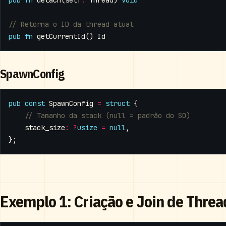
pub
fn
detach
(
self
:
Thread
)
void
pub
fn
getCurrentId
()
Id
SpawnConfig
pub
const
SpawnConfig
=
struct
{
stack_size
:
?
usize
=
null
,
};
Exemplo 1: Criação e Join de Threa