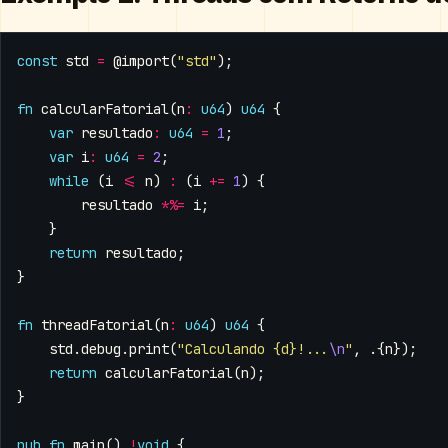
const
std
=
@import
(
"std"
);
fn
calcularFatorial
(
n
:
u64
)
u64
{
var
resultado
:
u64
=
1
;
var
i
:
u64
=
2
;
while
(
i
<=
n
)
:
(
i
+=
1
)
{
resultado
*%=
i
;
}
return
resultado
;
}
fn
threadFatorial
(
n
:
u64
)
u64
{
std
.
debug
.
print
(
"Calculando {d}!...
\n
"
,
.{
n
});
return
calcularFatorial
(
n
);
}
pub
fn
main
()
!
void
{