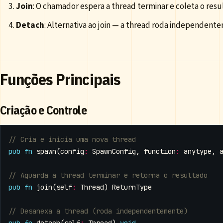
Join
: O chamador espera a thread terminar e coleta o res
Detach
: Alternativa ao join — a thread roda independen
Funções Principais
Criação e Controle
pub
fn
spawn
(
config
:
SpawnConfig
,
function
:
anytype
,
pub
fn
join
(
self
:
Thread
)
ReturnType