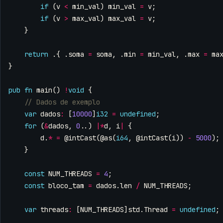
if
(
v
<
min_val
)
min_val
=
v
;
if
(
v
>
max_val
)
max_val
=
v
;
}
return
.{
.
soma
=
soma
,
.
min
=
min_val
,
.
max
=
ma
}
pub
fn
main
()
!
void
{
var
dados
:
[
10000
]
i32
=
undefined
;
for
(
&
dados
,
0
..)
|*
d
,
i
|
{
d
.
*
=
@intCast
(
@as
(
i64
,
@intCast
(
i
))
-
5000
);
}
const
NUM_THREADS
=
4
;
const
bloco_tam
=
dados
.
len
/
NUM_THREADS
;
var
threads
:
[
NUM_THREADS
]
std
.
Thread
=
undefined
;