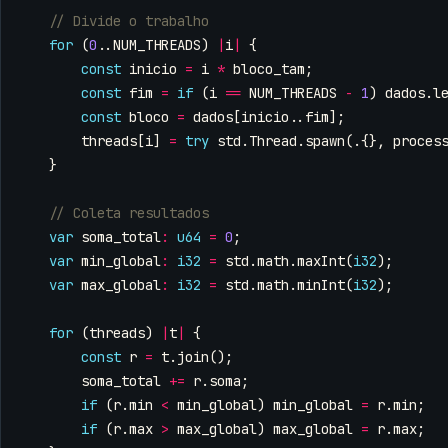
for
(
0
..
NUM_THREADS
)
|
i
|
{
const
inicio
=
i
*
bloco_tam
;
const
fim
=
if
(
i
==
NUM_THREADS
-
1
)
dados
.
l
const
bloco
=
dados
[
inicio
..
fim
];
threads
[
i
]
=
try
std
.
Thread
.
spawn
(.{},
proces
}
var
soma_total
:
u64
=
0
;
var
min_global
:
i32
=
std
.
math
.
maxInt
(
i32
);
var
max_global
:
i32
=
std
.
math
.
minInt
(
i32
);
for
(
threads
)
|
t
|
{
const
r
=
t
.
join
();
soma_total
+=
r
.
soma
;
if
(
r
.
min
<
min_global
)
min_global
=
r
.
min
;
if
(
r
.
max
>
max_global
)
max_global
=
r
.
max
;