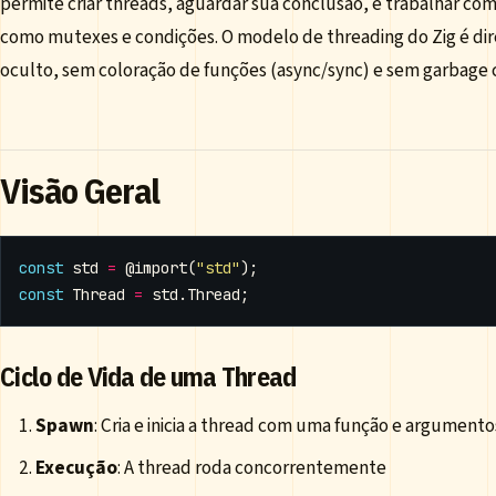
permite criar threads, aguardar sua conclusão, e trabalhar com
como mutexes e condições. O modelo de threading do Zig é dir
oculto, sem coloração de funções (async/sync) e sem garbage c
Visão Geral
const
std
=
@import
(
"std"
);
const
Thread
=
std
.
Thread
;
Ciclo de Vida de uma Thread
Spawn
: Cria e inicia a thread com uma função e argumento
Execução
: A thread roda concorrentemente