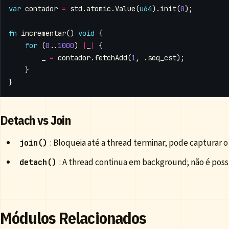
var
contador
=
std
.
atomic
.
Value
(
u64
).
init
(
0
);
fn
incrementar
()
void
{
for
(
0
..
1000
)
|
_
|
{
_
=
contador
.
fetchAdd
(
1
,
.
seq_cst
);
}
}
Detach vs Join
: Bloqueia até a thread terminar; pode capturar o
join()
: A thread continua em background; não é poss
detach()
Módulos Relacionados