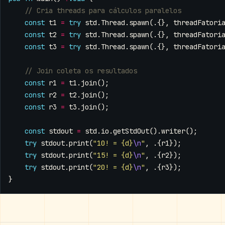
const
t1
=
try
std
.
Thread
.
spawn
(.{},
threadFatori
const
t2
=
try
std
.
Thread
.
spawn
(.{},
threadFatori
const
t3
=
try
std
.
Thread
.
spawn
(.{},
threadFatori
const
r1
=
t1
.
join
();
const
r2
=
t2
.
join
();
const
r3
=
t3
.
join
();
const
stdout
=
std
.
io
.
getStdOut
().
writer
();
try
stdout
.
print
(
"10! = {d}
\n
"
,
.{
r1
});
try
stdout
.
print
(
"15! = {d}
\n
"
,
.{
r2
});
try
stdout
.
print
(
"20! = {d}
\n
"
,
.{
r3
});
}