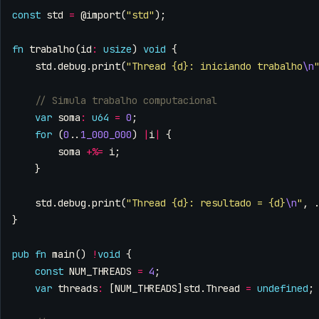
const
std
=
@import
(
"std"
);
fn
trabalho
(
id
:
usize
)
void
{
std
.
debug
.
print
(
"Thread {d}: iniciando trabalho
\n
var
soma
:
u64
=
0
;
for
(
0
..
1_000_000
)
|
i
|
{
soma
+%=
i
;
}
std
.
debug
.
print
(
"Thread {d}: resultado = {d}
\n
"
,
}
pub
fn
main
()
!
void
{
const
NUM_THREADS
=
4
;
var
threads
:
[
NUM_THREADS
]
std
.
Thread
=
undefined
;