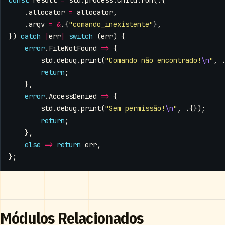
const
result
=
std
.
process
.
Child
.
run
(.{
.
allocator
=
allocator
,
.
argv
=
&
.{
"comando_inexistente"
},
})
catch
|
err
|
switch
(
err
)
{
error
.
FileNotFound
=>
{
std
.
debug
.
print
(
"Comando não encontrado!
\n
"
,
return
;
},
error
.
AccessDenied
=>
{
std
.
debug
.
print
(
"Sem permissão!
\n
"
,
.{});
return
;
},
else
=>
return
err
,
};
Módulos Relacionados