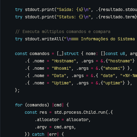
try
stdout
.
print
(
"Saída: {s}
\n
"
,
.{
resultado
.
stdo
try
stdout
.
print
(
"Status: {}
\n
"
,
.{
resultado
.
term
try
stdout
.
writeAll
(
"
\n
=== Informações do Sistema
const
comandos
=
[
_
]
struct
{
nome
:
[]
const
u8
,
ar
.{
.
nome
=
"Hostname"
,
.
args
=
&
.{
"hostname"
}
.{
.
nome
=
"Whoami"
,
.
args
=
&
.{
"whoami"
}
},
.{
.
nome
=
"Data"
,
.
args
=
&
.{
"date"
,
"+%Y-%
.{
.
nome
=
"Uptime"
,
.
args
=
&
.{
"uptime"
}
},
};
for
(
comandos
)
|
cmd
|
{
const
res
=
std
.
process
.
Child
.
run
(.{
.
allocator
=
allocator
,
.
argv
=
cmd
.
args
,
})
catch
|
err
|
{