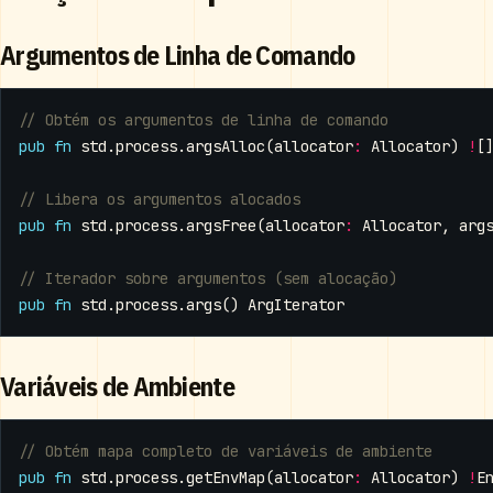
Argumentos de Linha de Comando
pub
fn
std
.
process
.
argsAlloc
(
allocator
:
Allocator
)
!
[
pub
fn
std
.
process
.
argsFree
(
allocator
:
Allocator
,
arg
pub
fn
std
.
process
.
args
()
ArgIterator
Variáveis de Ambiente
pub
fn
std
.
process
.
getEnvMap
(
allocator
:
Allocator
)
!
E