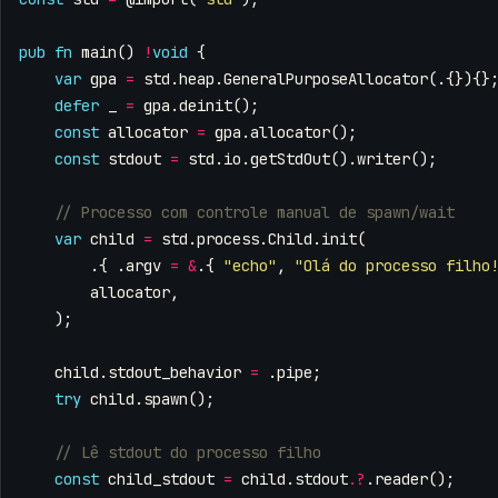
pub
fn
main
()
!
void
{
var
gpa
=
std
.
heap
.
GeneralPurposeAllocator
(.{}){}
defer
_
=
gpa
.
deinit
();
const
allocator
=
gpa
.
allocator
();
const
stdout
=
std
.
io
.
getStdOut
().
writer
();
var
child
=
std
.
process
.
Child
.
init
(
.{
.
argv
=
&
.{
"echo"
,
"Olá do processo filho
allocator
,
);
child
.
stdout_behavior
=
.
pipe
;
try
child
.
spawn
();
const
child_stdout
=
child
.
stdout
.
?
.
reader
();