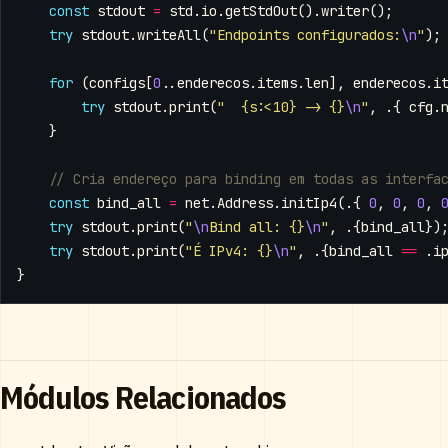
const
stdout
=
std
.
io
.
getStdOut
().
writer
();
try
stdout
.
writeAll
(
"Endpoints configurados:
\n
"
);
for
(
configs
[
0
..
enderecos
.
items
.
len
],
enderecos
.
i
try
stdout
.
print
(
"  {s:<10} -> {}
\n
"
,
.{
cfg
.
}
const
bind_all
=
net
.
Address
.
initIp4
(.{
0
,
0
,
0
,
try
stdout
.
print
(
"
\n
Bind all: {}
\n
"
,
.{
bind_all
})
try
stdout
.
print
(
"É IPv4: {}
\n
"
,
.{
bind_all
==
.
i
}
Módulos Relacionados