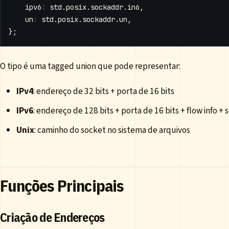
ipv6
:
std
.
posix
.
sockaddr
.
in6
,
un
:
std
.
posix
.
sockaddr
.
un
,
};
O tipo é uma tagged union que pode representar:
IPv4
: endereço de 32 bits + porta de 16 bits
IPv6
: endereço de 128 bits + porta de 16 bits + flow info + 
Unix
: caminho do socket no sistema de arquivos
Funções Principais
Criação de Endereços