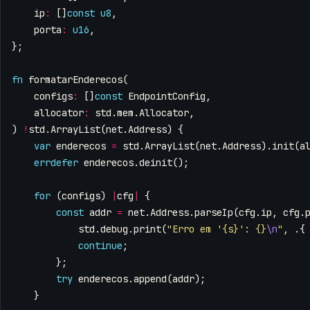
ip
:
[]
const
u8
,
porta
:
u16
,
};
fn
formatarEnderecos
(
configs
:
[]
const
EndpointConfig
,
allocator
:
std
.
mem
.
Allocator
,
)
!
std
.
ArrayList
(
net
.
Address
)
{
var
enderecos
=
std
.
ArrayList
(
net
.
Address
).
init
(
a
errdefer
enderecos
.
deinit
();
for
(
configs
)
|
cfg
|
{
const
addr
=
net
.
Address
.
parseIp
(
cfg
.
ip
,
cfg
.
std
.
debug
.
print
(
"Erro em '{s}': {}
\n
"
,
.{
continue
;
};
try
enderecos
.
append
(
addr
);
}