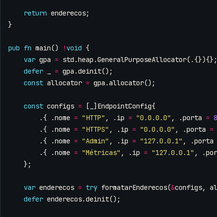
return
enderecos
;
}
pub
fn
main
()
!
void
{
var
gpa
=
std
.
heap
.
GeneralPurposeAllocator
(.{}){}
defer
_
=
gpa
.
deinit
();
const
allocator
=
gpa
.
allocator
();
const
configs
=
[
_
]
EndpointConfig
{
.{
.
nome
=
"HTTP"
,
.
ip
=
"0.0.0.0"
,
.
porta
=
.{
.
nome
=
"HTTPS"
,
.
ip
=
"0.0.0.0"
,
.
porta
=
.{
.
nome
=
"Admin"
,
.
ip
=
"127.0.0.1"
,
.
porta
.{
.
nome
=
"Métricas"
,
.
ip
=
"127.0.0.1"
,
.
po
};
var
enderecos
=
try
formatarEnderecos
(
&
configs
,
a
defer
enderecos
.
deinit
();