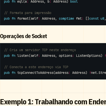
pub
fn
eql
(
a
:
Address
,
b
:
Address
)
bool
pub
fn
format
(
self
:
Address
,
comptime
fmt
:
[]
const
u8
Operações de Socket
pub
fn
listen
(
self
:
Address
,
options
:
ListenOptions
)
pub
fn
tcpConnectToAddress
(
address
:
Address
)
!
net
.
Str
Exemplo 1: Trabalhando com Ender