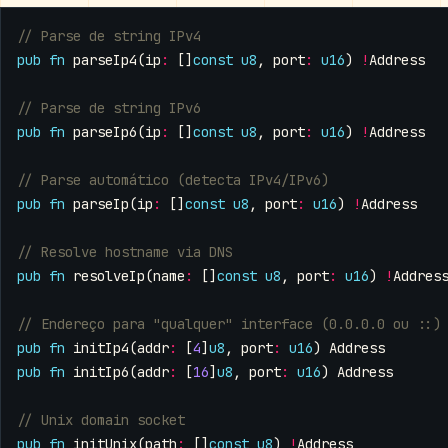
pub
fn
parseIp4
(
ip
:
[]
const
u8
,
port
:
u16
)
!
Address
pub
fn
parseIp6
(
ip
:
[]
const
u8
,
port
:
u16
)
!
Address
pub
fn
parseIp
(
ip
:
[]
const
u8
,
port
:
u16
)
!
Address
pub
fn
resolveIp
(
name
:
[]
const
u8
,
port
:
u16
)
!
Addres
pub
fn
initIp4
(
addr
:
[
4
]
u8
,
port
:
u16
)
Address
pub
fn
initIp6
(
addr
:
[
16
]
u8
,
port
:
u16
)
Address
pub
fn
initUnix
(
path
:
[]
const
u8
)
!
Address