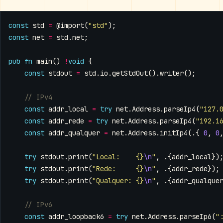
const
std
=
@import
(
"std"
);
const
net
=
std
.
net
;
pub
fn
main
()
!
void
{
const
stdout
=
std
.
io
.
getStdOut
().
writer
();
const
addr_local
=
try
net
.
Address
.
parseIp4
(
"127.
const
addr_rede
=
try
net
.
Address
.
parseIp4
(
"192.1
const
addr_qualquer
=
net
.
Address
.
initIp4
(.{
0
,
0
try
stdout
.
print
(
"Local:    {}
\n
"
,
.{
addr_local
})
try
stdout
.
print
(
"Rede:     {}
\n
"
,
.{
addr_rede
});
try
stdout
.
print
(
"Qualquer: {}
\n
"
,
.{
addr_qualque
const
addr_loopback6
=
try
net
.
Address
.
parseIp6
(
"