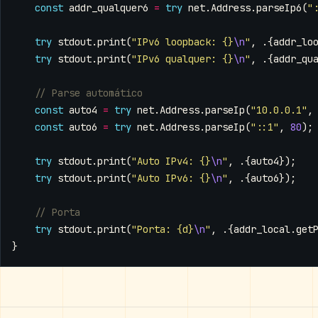
const
addr_qualquer6
=
try
net
.
Address
.
parseIp6
(
"
try
stdout
.
print
(
"IPv6 loopback: {}
\n
"
,
.{
addr_lo
try
stdout
.
print
(
"IPv6 qualquer: {}
\n
"
,
.{
addr_qu
const
auto4
=
try
net
.
Address
.
parseIp
(
"10.0.0.1"
,
const
auto6
=
try
net
.
Address
.
parseIp
(
"::1"
,
80
);
try
stdout
.
print
(
"Auto IPv4: {}
\n
"
,
.{
auto4
});
try
stdout
.
print
(
"Auto IPv6: {}
\n
"
,
.{
auto6
});
try
stdout
.
print
(
"Porta: {d}
\n
"
,
.{
addr_local
.
get
}