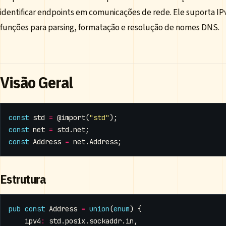
identificar endpoints em comunicações de rede. Ele suporta IP
funções para parsing, formatação e resolução de nomes DNS.
Visão Geral
const
std
=
@import
(
"std"
);
const
net
=
std
.
net
;
const
Address
=
net
.
Address
;
Estrutura
pub
const
Address
=
union
(
enum
)
{
ipv4
:
std
.
posix
.
sockaddr
.
in
,