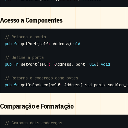
Acesso a Componentes
pub
fn
getPort
(
self
:
Address
)
u16
pub
fn
setPort
(
self
:
*
Address
,
port
:
u16
)
void
pub
fn
getOsSockLen
(
self
:
Address
)
std
.
posix
.
socklen_
Comparação e Formatação