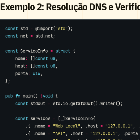
Exemplo 2: Resolução DNS e Verifi
const
std
=
@import
(
"std"
);
const
net
=
std
.
net
;
const
ServicoInfo
=
struct
{
nome
:
[]
const
u8
,
host
:
[]
const
u8
,
porta
:
u16
,
};
pub
fn
main
()
!
void
{
const
stdout
=
std
.
io
.
getStdOut
().
writer
();
const
servicos
=
[
_
]
ServicoInfo
{
.{
.
nome
=
"Web Local"
,
.
host
=
"127.0.0.1"
,
.{
.
nome
=
"API"
,
.
host
=
"127.0.0.1"
,
.
porta