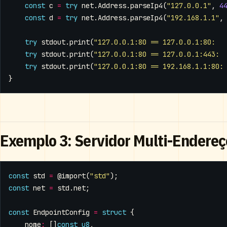
const
c
=
try
net
.
Address
.
parseIp4
(
"127.0.0.1"
,
4
const
d
=
try
net
.
Address
.
parseIp4
(
"192.168.1.1"
,
try
stdout
.
print
(
"127.0.0.1:80 == 127.0.0.1:80:  
try
stdout
.
print
(
"127.0.0.1:80 == 127.0.0.1:443: 
try
stdout
.
print
(
"127.0.0.1:80 == 192.168.1.1:80:
}
Exemplo 3: Servidor Multi-Endereç
const
std
=
@import
(
"std"
);
const
net
=
std
.
net
;
const
EndpointConfig
=
struct
{
nome
:
[]
const
u8
,