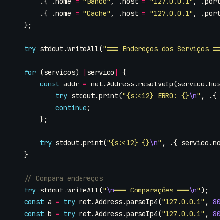
.{
.
nome
=
"Banco"
,
.
host
=
"127.0.0.1"
,
.
por
.{
.
nome
=
"Cache"
,
.
host
=
"127.0.0.1"
,
.
por
};
try
stdout
.
writeAll
(
"=== Endereços dos Serviços =
for
(
servicos
)
|
servico
|
{
const
addr
=
net
.
Address
.
resolveIp
(
servico
.
ho
try
stdout
.
print
(
"{s:<12} ERRO: {}
\n
"
,
.{
continue
;
};
try
stdout
.
print
(
"{s:<12} {}
\n
"
,
.{
servico
.
n
}
try
stdout
.
writeAll
(
"
\n
=== Comparações ===
\n
"
);
const
a
=
try
net
.
Address
.
parseIp4
(
"127.0.0.1"
,
8
const
b
=
try
net
.
Address
.
parseIp4
(
"127.0.0.1"
,
8