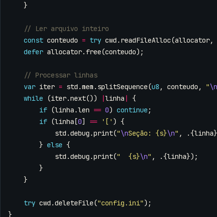
}
const
conteudo
=
try
cwd
.
readFileAlloc
(
allocator
,
defer
allocator
.
free
(
conteudo
);
var
iter
=
std
.
mem
.
splitSequence
(
u8
,
conteudo
,
"
\
while
(
iter
.
next
())
|
linha
|
{
if
(
linha
.
len
==
0
)
continue
;
if
(
linha
[
0
]
==
'['
)
{
std
.
debug
.
print
(
"
\n
Seção: {s}
\n
"
,
.{
linha
}
else
{
std
.
debug
.
print
(
"  {s}
\n
"
,
.{
linha
});
}
}
try
cwd
.
deleteFile
(
"config.ini"
);
}