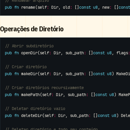
pub
fn
rename
(
self
:
Dir
,
old
:
[]
const
u8
,
new
:
[]
cons
Operações de Diretório
pub
fn
openDir
(
self
:
Dir
,
sub_path
:
[]
const
u8
,
flags
pub
fn
makeDir
(
self
:
Dir
,
sub_path
:
[]
const
u8
)
MakeD
pub
fn
makePath
(
self
:
Dir
,
sub_path
:
[]
const
u8
)
Make
pub
fn
deleteDir
(
self
:
Dir
,
sub_path
:
[]
const
u8
)
Del