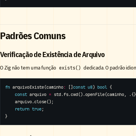
Padrões Comuns
Verificação de Existência de Arquivo
O Zig não tem uma função
dedicada. O padrão idiom
exists()
fn
arquivoExiste
(
caminho
:
[]
const
u8
)
bool
{
const
arquivo
=
std
.
fs
.
cwd
().
openFile
(
caminho
,
.{
arquivo
.
close
();
return
true
;
}