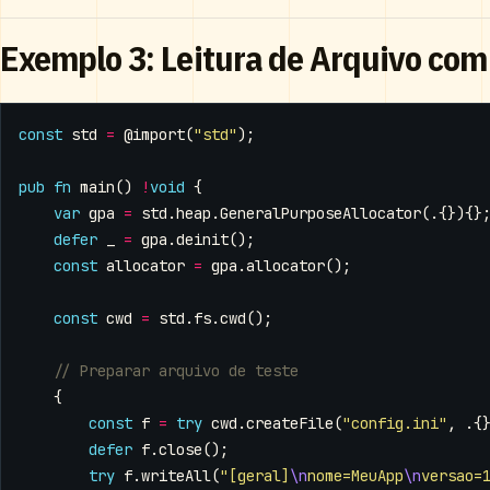
Exemplo 3: Leitura de Arquivo com
const
std
=
@import
(
"std"
);
pub
fn
main
()
!
void
{
var
gpa
=
std
.
heap
.
GeneralPurposeAllocator
(.{}){}
defer
_
=
gpa
.
deinit
();
const
allocator
=
gpa
.
allocator
();
const
cwd
=
std
.
fs
.
cwd
();
{
const
f
=
try
cwd
.
createFile
(
"config.ini"
,
.{
defer
f
.
close
();
try
f
.
writeAll
(
"[geral]
\n
nome=MeuApp
\n
versao=