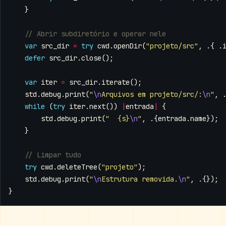
}
var
src_dir
=
try
cwd
.
openDir
(
"projeto/src"
,
.{
.
defer
src_dir
.
close
();
var
iter
=
src_dir
.
iterate
();
std
.
debug
.
print
(
"
\n
Arquivos em projeto/src/:
\n
"
,
while
(
try
iter
.
next
())
|
entrada
|
{
std
.
debug
.
print
(
"  {s}
\n
"
,
.{
entrada
.
name
});
}
try
cwd
.
deleteTree
(
"projeto"
);
std
.
debug
.
print
(
"
\n
Estrutura removida.
\n
"
,
.{});
}