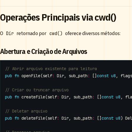
Operações Principais via cwd()
O
retornado por
oferece diversos métodos:
Dir
cwd()
Abertura e Criação de Arquivos
pub
fn
openFile
(
self
:
Dir
,
sub_path
:
[]
const
u8
,
flag
pub
fn
createFile
(
self
:
Dir
,
sub_path
:
[]
const
u8
,
fl
pub
fn
deleteFile
(
self
:
Dir
,
sub_path
:
[]
const
u8
)
De