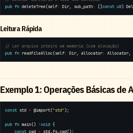
pub
fn
deleteTree
(
self
:
Dir
,
sub_path
:
[]
const
u8
)
De
Leitura Rápida
pub
fn
readFileAlloc
(
self
:
Dir
,
allocator
:
Allocator
,
Exemplo 1: Operações Básicas de 
const
std
=
@import
(
"std"
);
pub
fn
main
()
!
void
{
const
cwd
=
std
.
fs
.
cwd
();