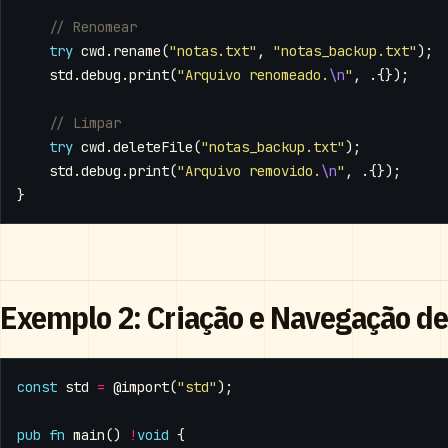
try
cwd
.
rename
(
"notas.txt"
,
"notas_backup.txt"
);
std
.
debug
.
print
(
"Arquivo renomeado.
\n
"
,
.{});
try
cwd
.
deleteFile
(
"notas_backup.txt"
);
std
.
debug
.
print
(
"Arquivo removido.
\n
"
,
.{});
}
Exemplo 2: Criação e Navegação de
const
std
=
@import
(
"std"
);
pub
fn
main
()
!
void
{