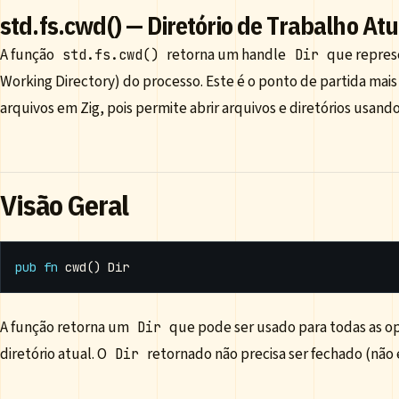
std.fs.cwd() — Diretório de Trabalho Atu
A função
retorna um handle
que represe
std.fs.cwd()
Dir
Working Directory) do processo. Este é o ponto de partida ma
arquivos em Zig, pois permite abrir arquivos e diretórios usando
Visão Geral
pub
fn
cwd
()
Dir
A função retorna um
que pode ser usado para todas as ope
Dir
diretório atual. O
retornado não precisa ser fechado (não 
Dir