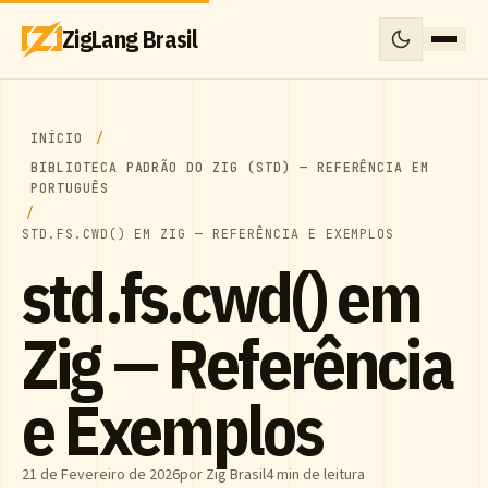
ZigLang Brasil
INÍCIO
BIBLIOTECA PADRÃO DO ZIG (STD) — REFERÊNCIA EM
PORTUGUÊS
STD.FS.CWD() EM ZIG — REFERÊNCIA E EXEMPLOS
std.fs.cwd() em
Zig — Referência
e Exemplos
21 de Fevereiro de 2026
por Zig Brasil
4 min de leitura