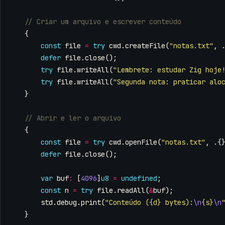
{
const
file
=
try
cwd
.
createFile
(
"notas.txt"
,
defer
file
.
close
();
try
file
.
writeAll
(
"Lembrete: estudar Zig hoje
try
file
.
writeAll
(
"Segunda nota: praticar alo
}
{
const
file
=
try
cwd
.
openFile
(
"notas.txt"
,
.{
defer
file
.
close
();
var
buf
:
[
4096
]
u8
=
undefined
;
const
n
=
try
file
.
readAll
(
&
buf
);
std
.
debug
.
print
(
"Conteúdo ({d} bytes):
\n
{s}
\n
}