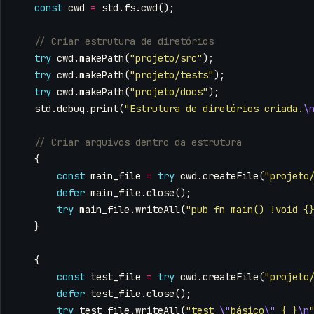
const
cwd
=
std
.
fs
.
cwd
();
try
cwd
.
makePath
(
"projeto/src"
);
try
cwd
.
makePath
(
"projeto/tests"
);
try
cwd
.
makePath
(
"projeto/docs"
);
std
.
debug
.
print
(
"Estrutura de diretórios criada.
\
{
const
main_file
=
try
cwd
.
createFile
(
"projeto
defer
main_file
.
close
();
try
main_file
.
writeAll
(
"pub fn main() !void {
}
{
const
test_file
=
try
cwd
.
createFile
(
"projeto
defer
test_file
.
close
();
try
test_file
.
writeAll
(
"test 
\"
básico
\"
 { }
\n