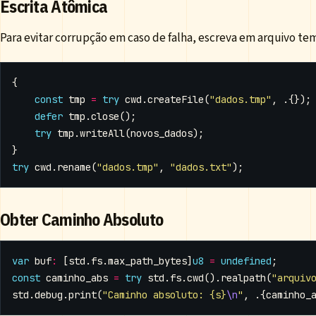
Escrita Atômica
Para evitar corrupção em caso de falha, escreva em arquivo te
{
const
tmp
=
try
cwd
.
createFile
(
"dados.tmp"
,
.{});
defer
tmp
.
close
();
try
tmp
.
writeAll
(
novos_dados
);
}
try
cwd
.
rename
(
"dados.tmp"
,
"dados.txt"
);
Obter Caminho Absoluto
var
buf
:
[
std
.
fs
.
max_path_bytes
]
u8
=
undefined
;
const
caminho_abs
=
try
std
.
fs
.
cwd
().
realpath
(
"arquiv
std
.
debug
.
print
(
"Caminho absoluto: {s}
\n
"
,
.{
caminho_