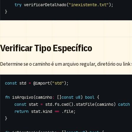
try
verificarDetalhado
(
"inexistente.txt"
);
}
Verificar Tipo Específico
Determine se o caminho é um arquivo regular, diretório ou link 
const
std
=
@import
(
"std"
);
fn
isArquivo
(
caminho
:
[]
const
u8
)
bool
{
const
stat
=
std
.
fs
.
cwd
().
statFile
(
caminho
)
catch
return
stat
.
kind
==
.
file
;
}