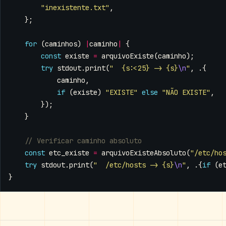
"inexistente.txt"
,
};
for
(
caminhos
)
|
caminho
|
{
const
existe
=
arquivoExiste
(
caminho
);
try
stdout
.
print
(
"  {s:<25} -> {s}
\n
"
,
.{
caminho
,
if
(
existe
)
"EXISTE"
else
"NÃO EXISTE"
,
});
}
const
etc_existe
=
arquivoExisteAbsoluto
(
"/etc/ho
try
stdout
.
print
(
"  /etc/hosts -> {s}
\n
"
,
.{
if
(
e
}