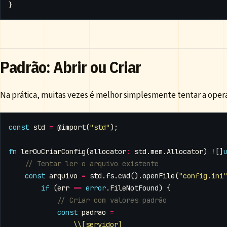
}
Padrão: Abrir ou Criar
Na prática, muitas vezes é melhor simplesmente tentar a operaçã
const
std
=
@import
(
"std"
);
fn
lerOuCriarConfig
(
allocator
:
std
.
mem
.
Allocator
)
!
[]
const
arquivo
=
std
.
fs
.
cwd
().
openFile
(
"config.ini
if
(
err
==
error
.
FileNotFound
)
{
const
padrao
=
\\[servidor]