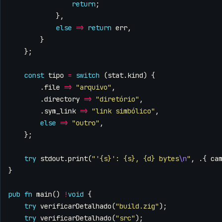
return
;
},
else
=>
return
err
,
}
};
const
tipo
=
switch
(
stat
.
kind
)
{
.
file
=>
"arquivo"
,
.
directory
=>
"diretório"
,
.
sym_link
=>
"link simbólico"
,
else
=>
"outro"
,
};
try
stdout
.
print
(
"'{s}': {s}, {d} bytes
\n
"
,
.{
ca
}
pub
fn
main
()
!
void
{
try
verificarDetalhado
(
"build.zig"
);
try
verificarDetalhado
(
"src"
);