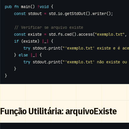
pub
fn
main
()
!
void
{
const
stdout
=
std
.
io
.
getStdOut
().
writer
();
const
existe
=
std
.
fs
.
cwd
().
access
(
"exemplo.txt"
,
if
(
existe
)
|
_
|
{
try
stdout
.
print
(
"'exemplo.txt' existe e é ac
}
else
|
_
|
{
try
stdout
.
print
(
"'exemplo.txt' não existe ou
}
}
Função Utilitária: arquivoExiste