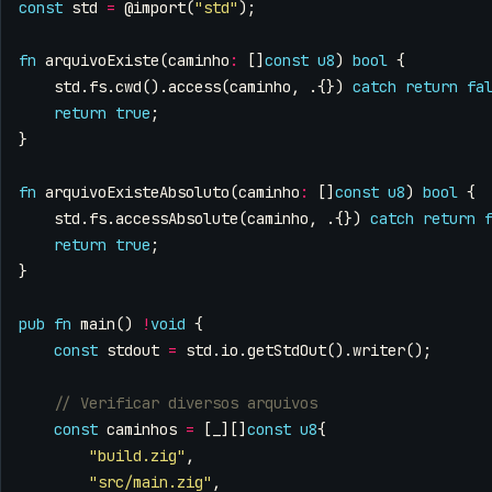
const
std
=
@import
(
"std"
);
fn
arquivoExiste
(
caminho
:
[]
const
u8
)
bool
{
std
.
fs
.
cwd
().
access
(
caminho
,
.{})
catch
return
fa
return
true
;
}
fn
arquivoExisteAbsoluto
(
caminho
:
[]
const
u8
)
bool
{
std
.
fs
.
accessAbsolute
(
caminho
,
.{})
catch
return
return
true
;
}
pub
fn
main
()
!
void
{
const
stdout
=
std
.
io
.
getStdOut
().
writer
();
const
caminhos
=
[
_
][]
const
u8
{
"build.zig"
,
"src/main.zig"
,