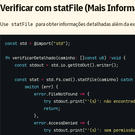
Verificar com statFile (Mais Infor
Use
para obter informações detalhadas além da exi
statFile
const
std
=
@import
(
"std"
);
fn
verificarDetalhado
(
caminho
:
[]
const
u8
)
!
void
{
const
stdout
=
std
.
io
.
getStdOut
().
writer
();
const
stat
=
std
.
fs
.
cwd
().
statFile
(
caminho
)
catch
switch
(
err
)
{
error
.
FileNotFound
=>
{
try
stdout
.
print
(
"'{s}': não encontra
return
;
},
error
.
AccessDenied
=>
{
try
stdout
.
print
(
"'{s}': sem permissã