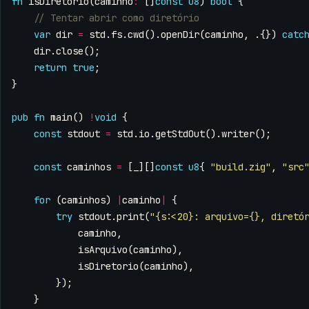
fn
isDiretorio
(
caminho
:
[]
const
u8
)
bool
{
var
dir
=
std
.
fs
.
cwd
().
openDir
(
caminho
,
.{})
catc
dir
.
close
();
return
true
;
}
pub
fn
main
()
!
void
{
const
stdout
=
std
.
io
.
getStdOut
().
writer
();
const
caminhos
=
[
_
][]
const
u8
{
"build.zig"
,
"src
for
(
caminhos
)
|
caminho
|
{
try
stdout
.
print
(
"{s:<20}: arquivo={}, diretó
caminho
,
isArquivo
(
caminho
),
isDiretorio
(
caminho
),
});
}