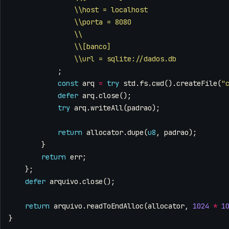
\\host = localhost
\\porta = 8080
\\
\\[banco]
\\url = sqlite://dados.db
;
const
arq
=
try
std
.
fs
.
cwd
().
createFile
(
"
defer
arq
.
close
();
try
arq
.
writeAll
(
padrao
);
return
allocator
.
dupe
(
u8
,
padrao
);
}
return
err
;
};
defer
arquivo
.
close
();
return
arquivo
.
readToEndAlloc
(
allocator
,
1024
*
1
}