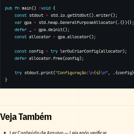
pub
fn
main
()
!
void
{
const
stdout
=
std
.
io
.
getStdOut
().
writer
();
var
gpa
=
std
.
heap
.
GeneralPurposeAllocator
(.{}){}
defer
_
=
gpa
.
deinit
();
const
allocator
=
gpa
.
allocator
();
const
config
=
try
lerOuCriarConfig
(
allocator
);
defer
allocator
.
free
(
config
);
try
stdout
.
print
(
"Configuração:
\n
{s}
\n
"
,
.{
config
}
Veja Também
Ler Conteúdo de Arquivo
— Leia após verificar