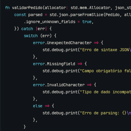
fn
validarPedido
(
allocator
:
std
.
mem
.
Allocator
,
json_s
const
parsed
=
std
.
json
.
parseFromSlice
(
Pedido
,
al
.
ignore_unknown_fields
=
true
,
})
catch
|
err
|
{
switch
(
err
)
{
error
.
UnexpectedCharacter
=>
{
std
.
debug
.
print
(
"Erro de sintaxe JSON
},
error
.
MissingField
=>
{
std
.
debug
.
print
(
"Campo obrigatório fa
},
error
.
InvalidCharacter
=>
{
std
.
debug
.
print
(
"Tipo de dado incompa
},
else
=>
{
std
.
debug
.
print
(
"Erro de parsing: {}
\
},
}