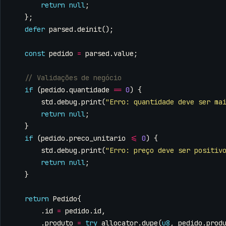
return
null
;
};
defer
parsed
.
deinit
();
const
pedido
=
parsed
.
value
;
if
(
pedido
.
quantidade
==
0
)
{
std
.
debug
.
print
(
"Erro: quantidade deve ser ma
return
null
;
}
if
(
pedido
.
preco_unitario
<=
0
)
{
std
.
debug
.
print
(
"Erro: preço deve ser positiv
return
null
;
}
return
Pedido
{
.
id
=
pedido
.
id
,
.
produto
=
try
allocator
.
dupe
(
u8
,
pedido
.
prod