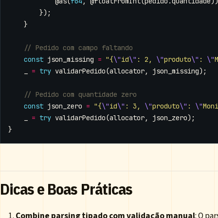
@as
(
f64
,
@floatFromInt
(
pedido
.
quantidade
)
});
}
const
json_missing
=
"{
\"
id
\"
: 2, 
\"
produto
\"
: 
\"
_
=
try
validarPedido
(
allocator
,
json_missing
);
const
json_zero
=
"{
\"
id
\"
: 3, 
\"
produto
\"
: 
\"
Mon
_
=
try
validarPedido
(
allocator
,
json_zero
);
}
Dicas e Boas Práticas
Combine parsing tipado com validação manual
: O pa