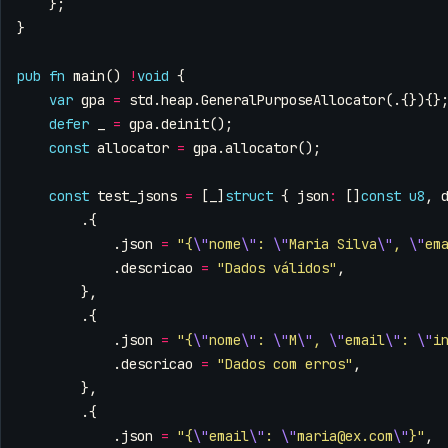
};
}
pub
fn
main
()
!
void
{
var
gpa
=
std
.
heap
.
GeneralPurposeAllocator
(.{}){}
defer
_
=
gpa
.
deinit
();
const
allocator
=
gpa
.
allocator
();
const
test_jsons
=
[
_
]
struct
{
json
:
[]
const
u8
,
.{
.
json
=
"{
\"
nome
\"
: 
\"
Maria Silva
\"
, 
\"
em
.
descricao
=
"Dados válidos"
,
},
.{
.
json
=
"{
\"
nome
\"
: 
\"
M
\"
, 
\"
email
\"
: 
\"
i
.
descricao
=
"Dados com erros"
,
},
.{
.
json
=
"{
\"
email
\"
: 
\"
maria@ex.com
\"
}"
,