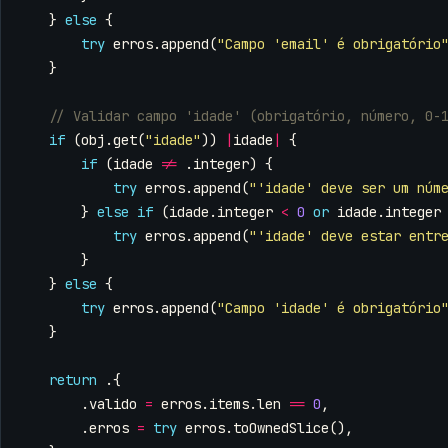
}
else
{
try
erros
.
append
(
"Campo 'email' é obrigatório
}
if
(
obj
.
get
(
"idade"
))
|
idade
|
{
if
(
idade
!=
.
integer
)
{
try
erros
.
append
(
"'idade' deve ser um núm
}
else
if
(
idade
.
integer
<
0
or
idade
.
integer
try
erros
.
append
(
"'idade' deve estar entr
}
}
else
{
try
erros
.
append
(
"Campo 'idade' é obrigatório
}
return
.{
.
valido
=
erros
.
items
.
len
==
0
,
.
erros
=
try
erros
.
toOwnedSlice
(),