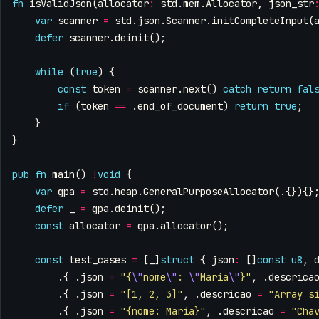
fn
isValidJson
(
allocator
:
std
.
mem
.
Allocator
,
json_str
var
scanner
=
std
.
json
.
Scanner
.
initCompleteInput
(
defer
scanner
.
deinit
();
while
(
true
)
{
const
token
=
scanner
.
next
()
catch
return
fal
if
(
token
==
.
end_of_document
)
return
true
;
}
}
pub
fn
main
()
!
void
{
var
gpa
=
std
.
heap
.
GeneralPurposeAllocator
(.{}){}
defer
_
=
gpa
.
deinit
();
const
allocator
=
gpa
.
allocator
();
const
test_cases
=
[
_
]
struct
{
json
:
[]
const
u8
,
.{
.
json
=
"{
\"
nome
\"
: 
\"
Maria
\"
}"
,
.
descrica
.{
.
json
=
"[1, 2, 3]"
,
.
descricao
=
"Array s
.{
.
json
=
"{nome: Maria}"
,
.
descricao
=
"Cha