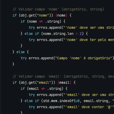
if
(
obj
.
get
(
"nome"
))
|
nome
|
{
if
(
nome
!=
.
string
)
{
try
erros
.
append
(
"'nome' deve ser uma str
}
else
if
(
nome
.
string
.
len
<
2
)
{
try
erros
.
append
(
"'nome' deve ter pelo me
}
}
else
{
try
erros
.
append
(
"Campo 'nome' é obrigatório"
}
if
(
obj
.
get
(
"email"
))
|
email
|
{
if
(
email
!=
.
string
)
{
try
erros
.
append
(
"'email' deve ser uma st
}
else
if
(
std
.
mem
.
indexOf
(
u8
,
email
.
string
,
try
erros
.
append
(
"'email' deve conter '@'
}