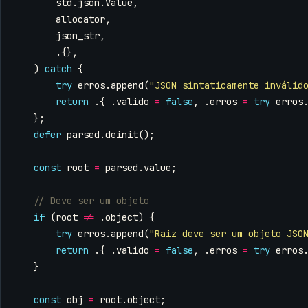
std
.
json
.
Value
,
allocator
,
json_str
,
.{},
)
catch
{
try
erros
.
append
(
"JSON sintaticamente inválid
return
.{
.
valido
=
false
,
.
erros
=
try
erros
};
defer
parsed
.
deinit
();
const
root
=
parsed
.
value
;
if
(
root
!=
.
object
)
{
try
erros
.
append
(
"Raiz deve ser um objeto JSO
return
.{
.
valido
=
false
,
.
erros
=
try
erros
}
const
obj
=
root
.
object
;