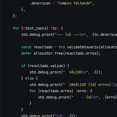
.
descricao
=
"Campos faltando"
,
},
};
for
(
&
test_jsons
)
|
tc
|
{
std
.
debug
.
print
(
"--- {s} ---
\n
"
,
.{
tc
.
descric
const
resultado
=
try
validateUsuario
(
allocat
defer
allocator
.
free
(
resultado
.
erros
);
if
(
resultado
.
valido
)
{
std
.
debug
.
print
(
"  VÁLIDO
\n
"
,
.{});
}
else
{
std
.
debug
.
print
(
"  INVÁLIDO ({d} erros):
\
for
(
resultado
.
erros
)
|
erro
|
{
std
.
debug
.
print
(
"    - {s}
\n
"
,
.{
erro
}
}
std
.
debug
.
print
(
"
\n
"
,
.{});