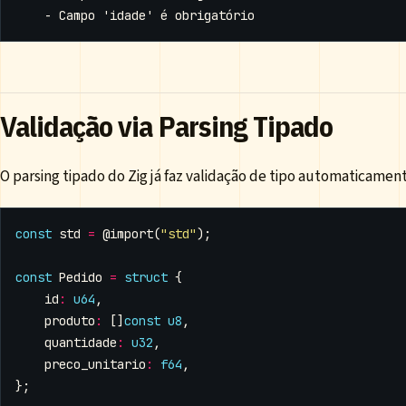
Validação via Parsing Tipado
O parsing tipado do Zig já faz validação de tipo automaticament
const
std
=
@import
(
"std"
);
const
Pedido
=
struct
{
id
:
u64
,
produto
:
[]
const
u8
,
quantidade
:
u32
,
preco_unitario
:
f64
,
};