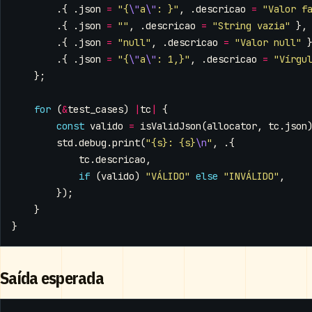
.{
.
json
=
"{
\"
a
\"
: }"
,
.
descricao
=
"Valor f
.{
.
json
=
""
,
.
descricao
=
"String vazia"
},
.{
.
json
=
"null"
,
.
descricao
=
"Valor null"
.{
.
json
=
"{
\"
a
\"
: 1,}"
,
.
descricao
=
"Vírgu
};
for
(
&
test_cases
)
|
tc
|
{
const
valido
=
isValidJson
(
allocator
,
tc
.
json
std
.
debug
.
print
(
"{s}: {s}
\n
"
,
.{
tc
.
descricao
,
if
(
valido
)
"VÁLIDO"
else
"INVÁLIDO"
,
});
}
}
Saída esperada