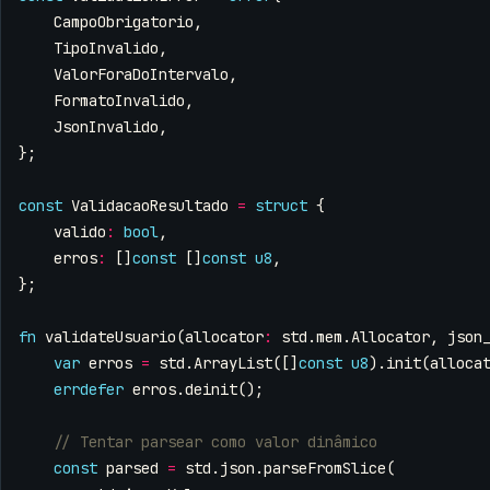
CampoObrigatorio
,
TipoInvalido
,
ValorForaDoIntervalo
,
FormatoInvalido
,
JsonInvalido
,
};
const
ValidacaoResultado
=
struct
{
valido
:
bool
,
erros
:
[]
const
[]
const
u8
,
};
fn
validateUsuario
(
allocator
:
std
.
mem
.
Allocator
,
json
var
erros
=
std
.
ArrayList
([]
const
u8
).
init
(
alloca
errdefer
erros
.
deinit
();
const
parsed
=
std
.
json
.
parseFromSlice
(