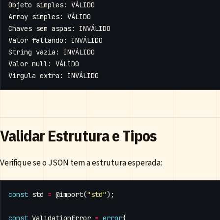
Validar Estrutura e Tipos
Verifique se o JSON tem a estrutura esperada:
const
std
=
@import
(
"std"
);
const
ValidationError
=
error
{