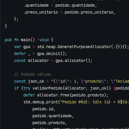
.
quantidade
=
pedido
.
quantidade
,
.
preco_unitario
=
pedido
.
preco_unitario
,
};
}
pub
fn
main
()
!
void
{
var
gpa
=
std
.
heap
.
GeneralPurposeAllocator
(.{}){}
defer
_
=
gpa
.
deinit
();
const
allocator
=
gpa
.
allocator
();
const
json_ok
=
"{
\"
id
\"
: 1, 
\"
produto
\"
: 
\"
Tecla
if
(
try
validarPedido
(
allocator
,
json_ok
))
|
pedid
defer
allocator
.
free
(
pedido
.
produto
);
std
.
debug
.
print
(
"Pedido #{d}: {d}x {s} = R${d
pedido
.
id
,
pedido
.
quantidade
,
pedido
.
produto
,