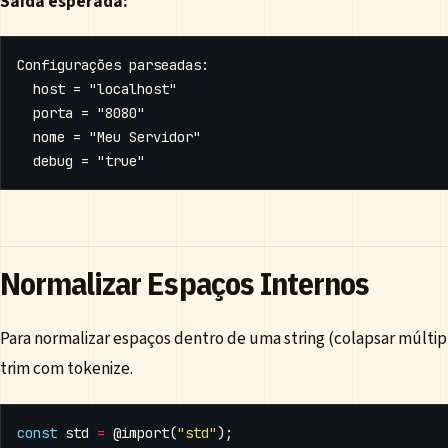
Saída esperada:
Normalizar Espaços Internos
Para normalizar espaços dentro de uma string (colapsar múlti
trim com tokenize.
const
std
=
@import
(
"std"
);