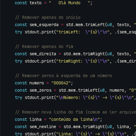
const
texto
=
"   Olá Mundo   "
;
const
sem_esquerda
=
std
.
mem
.
trimLeft
(
u8
,
texto
,
try
stdout
.
print
(
"trimLeft:  
\"
{s}
\"\n
"
,
.{
sem_es
const
sem_direita
=
std
.
mem
.
trimRight
(
u8
,
texto
,
try
stdout
.
print
(
"trimRight: 
\"
{s}
\"\n
"
,
.{
sem_di
const
numero
=
"000042"
;
const
sem_zeros
=
std
.
mem
.
trimLeft
(
u8
,
numero
,
"0
try
stdout
.
print
(
"
\n
Número: 
\"
{s}
\"
 -> 
\"
{s}
\"\n
"
const
linha
=
"conteúdo da linha
\n
"
;
const
sem_newline
=
std
.
mem
.
trimRight
(
u8
,
linha
,
try
stdout
.
print
(
"Linha: 
\"
{s}
\"
 -> 
\"
{s}
\"\n
"
,
.