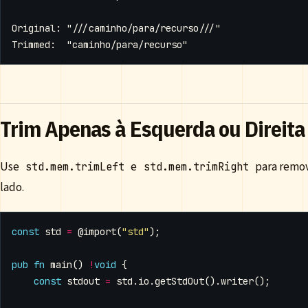
Trim Apenas à Esquerda ou Direita
Use
e
para remov
std.mem.trimLeft
std.mem.trimRight
lado.
const
std
=
@import
(
"std"
);
pub
fn
main
()
!
void
{
const
stdout
=
std
.
io
.
getStdOut
().
writer
();