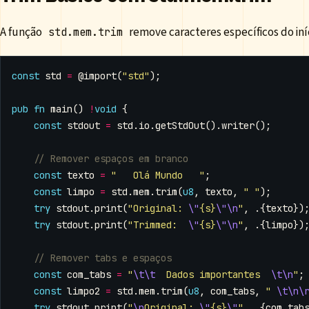
A função
remove caracteres específicos do iníc
std.mem.trim
const
std
=
@import
(
"std"
);
pub
fn
main
()
!
void
{
const
stdout
=
std
.
io
.
getStdOut
().
writer
();
const
texto
=
"   Olá Mundo   "
;
const
limpo
=
std
.
mem
.
trim
(
u8
,
texto
,
" "
);
try
stdout
.
print
(
"Original: 
\"
{s}
\"\n
"
,
.{
texto
})
try
stdout
.
print
(
"Trimmed:  
\"
{s}
\"\n
"
,
.{
limpo
})
const
com_tabs
=
"
\t\t
  Dados importantes  
\t\n
"
;
const
limpo2
=
std
.
mem
.
trim
(
u8
,
com_tabs
,
" 
\t\n\
try
stdout
.
print
(
"
\n
Original: 
\"
{s}
\"
"
,
.{
com_tab