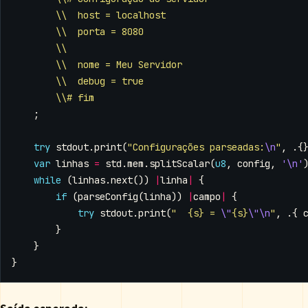
\\  host = localhost
\\  porta = 8080
\\
\\  nome = Meu Servidor
\\  debug = true
\\# fim
;
try
stdout
.
print
(
"Configurações parseadas:
\n
"
,
.{
var
linhas
=
std
.
mem
.
splitScalar
(
u8
,
config
,
'\n'
while
(
linhas
.
next
())
|
linha
|
{
if
(
parseConfig
(
linha
))
|
campo
|
{
try
stdout
.
print
(
"  {s} = 
\"
{s}
\"\n
"
,
.{
}
}
}