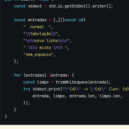
const
stdout
=
std
.
io
.
getStdOut
().
writer
();
const
entradas
=
[
_
][]
const
u8
{
"  normal  "
,
"
\t
tabulação
\t
"
,
"
\n\n
nova linha
\n\n
"
,
" 
\t\n
 misto 
\n\t
 "
,
"sem_espacos"
,
};
for
(
entradas
)
|
entrada
|
{
const
limpo
=
trimWhitespace
(
entrada
);
try
stdout
.
print
(
"
\"
{s}
\"
 -> 
\"
{s}
\"
 (len: {d
entrada
,
limpo
,
entrada
.
len
,
limpo
.
len
,
});
}
}