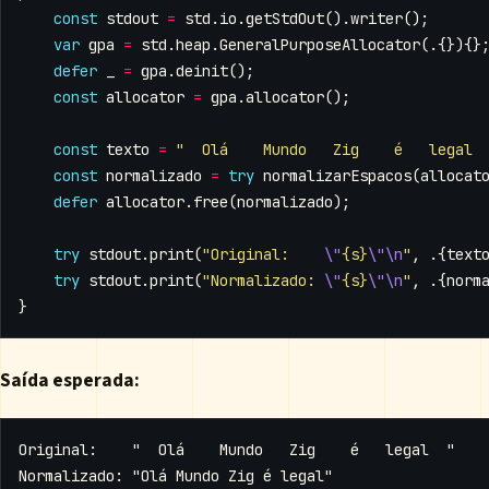
const
stdout
=
std
.
io
.
getStdOut
().
writer
();
var
gpa
=
std
.
heap
.
GeneralPurposeAllocator
(.{}){}
defer
_
=
gpa
.
deinit
();
const
allocator
=
gpa
.
allocator
();
const
texto
=
"  Olá    Mundo   Zig    é   legal 
const
normalizado
=
try
normalizarEspacos
(
allocat
defer
allocator
.
free
(
normalizado
);
try
stdout
.
print
(
"Original:    
\"
{s}
\"\n
"
,
.{
text
try
stdout
.
print
(
"Normalizado: 
\"
{s}
\"\n
"
,
.{
norm
}
Saída esperada: