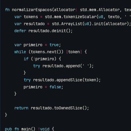
fn
normalizarEspacos
(
allocator
:
std
.
mem
.
Allocator
,
te
var
tokens
=
std
.
mem
.
tokenizeScalar
(
u8
,
texto
,
' 
var
resultado
=
std
.
ArrayList
(
u8
).
init
(
allocator
)
defer
resultado
.
deinit
();
var
primeiro
=
true
;
while
(
tokens
.
next
())
|
token
|
{
if
(
!
primeiro
)
{
try
resultado
.
append
(
' '
);
}
try
resultado
.
appendSlice
(
token
);
primeiro
=
false
;
}
return
resultado
.
toOwnedSlice
();
}
pub
fn
main
()
!
void
{