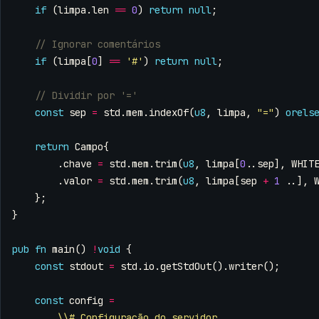
if
(
limpa
.
len
==
0
)
return
null
;
if
(
limpa
[
0
]
==
'#'
)
return
null
;
const
sep
=
std
.
mem
.
indexOf
(
u8
,
limpa
,
"="
)
orels
return
Campo
{
.
chave
=
std
.
mem
.
trim
(
u8
,
limpa
[
0
..
sep
],
WHIT
.
valor
=
std
.
mem
.
trim
(
u8
,
limpa
[
sep
+
1
..],
};
}
pub
fn
main
()
!
void
{
const
stdout
=
std
.
io
.
getStdOut
().
writer
();
const
config
=
\\# Configuração do servidor