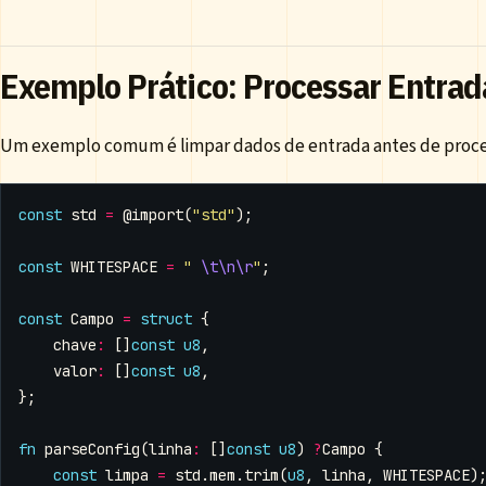
Exemplo Prático: Processar Entrad
Um exemplo comum é limpar dados de entrada antes de proce
const
std
=
@import
(
"std"
);
const
WHITESPACE
=
" 
\t\n\r
"
;
const
Campo
=
struct
{
chave
:
[]
const
u8
,
valor
:
[]
const
u8
,
};
fn
parseConfig
(
linha
:
[]
const
u8
)
?
Campo
{
const
limpa
=
std
.
mem
.
trim
(
u8
,
linha
,
WHITESPACE
)