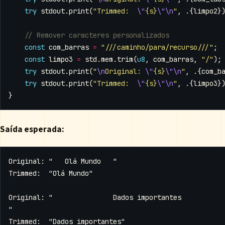
try
stdout
.
print
(
"Trimmed:  
\"
{s}
\"\n
"
,
.{
limpo2
}
const
com_barras
=
"///caminho/para/recurso///"
;
const
limpo3
=
std
.
mem
.
trim
(
u8
,
com_barras
,
"/"
);
try
stdout
.
print
(
"
\n
Original: 
\"
{s}
\"\n
"
,
.{
com_b
try
stdout
.
print
(
"Trimmed:  
\"
{s}
\"\n
"
,
.{
limpo3
}
}
Saída esperada: