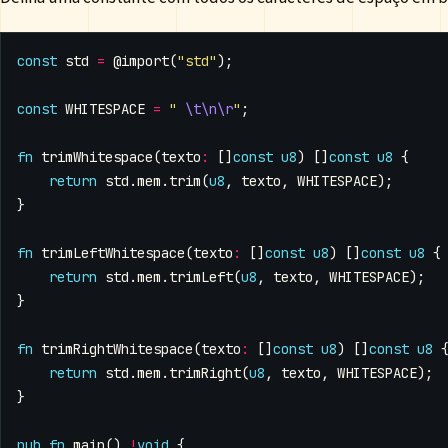
const
std
=
@import
(
"std"
);
const
WHITESPACE
=
" 
\t\n\r
"
;
fn
trimWhitespace
(
texto
:
[]
const
u8
)
[]
const
u8
{
return
std
.
mem
.
trim
(
u8
,
texto
,
WHITESPACE
);
}
fn
trimLeftWhitespace
(
texto
:
[]
const
u8
)
[]
const
u8
{
return
std
.
mem
.
trimLeft
(
u8
,
texto
,
WHITESPACE
);
}
fn
trimRightWhitespace
(
texto
:
[]
const
u8
)
[]
const
u8
return
std
.
mem
.
trimRight
(
u8
,
texto
,
WHITESPACE
);
}
pub
fn
main
()
!
void
{