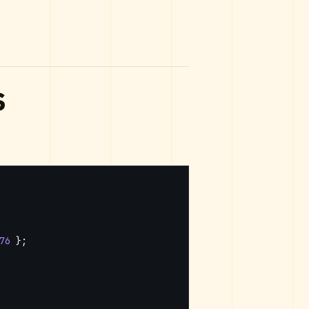
s
76
};