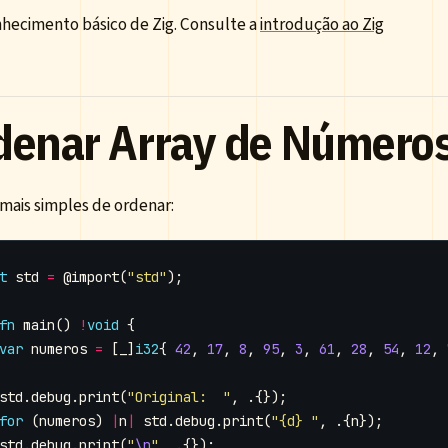
hecimento básico de Zig. Consulte a
introdução ao Zig
denar Array de Número
mais simples de ordenar:
t
std
=
@import
(
"std"
);
fn
main
()
!
void
{
var
numeros
=
[
_
]
i32
{
42
,
17
,
8
,
95
,
3
,
61
,
28
,
54
,
12
,
std
.
debug
.
print
(
"Original:  "
,
.{});
for
(
numeros
)
|
n
|
std
.
debug
.
print
(
"{d} "
,
.{
n
});
std
.
debug
.
print
(
"
\n
"
,
.{});