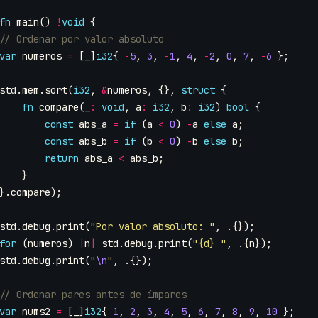
fn
main
()
!
void
{
var
numeros
=
[
_
]
i32
{
-
5
,
3
,
-
1
,
4
,
-
2
,
0
,
7
,
-
6
};
std
.
mem
.
sort
(
i32
,
&
numeros
,
{},
struct
{
fn
compare
(
_
:
void
,
a
:
i32
,
b
:
i32
)
bool
{
const
abs_a
=
if
(
a
<
0
)
-
a
else
a
;
const
abs_b
=
if
(
b
<
0
)
-
b
else
b
;
return
abs_a
<
abs_b
;
}
}.
compare
);
std
.
debug
.
print
(
"Por valor absoluto: "
,
.{});
for
(
numeros
)
|
n
|
std
.
debug
.
print
(
"{d} "
,
.{
n
});
std
.
debug
.
print
(
"
\n
"
,
.{});
var
nums2
=
[
_
]
i32
{
1
,
2
,
3
,
4
,
5
,
6
,
7
,
8
,
9
,
10
};