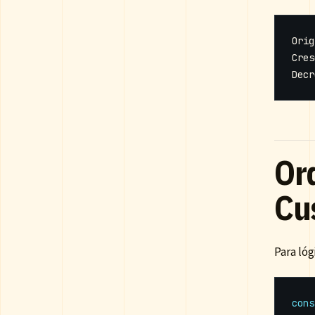
Or
Cu
Para ló
cons