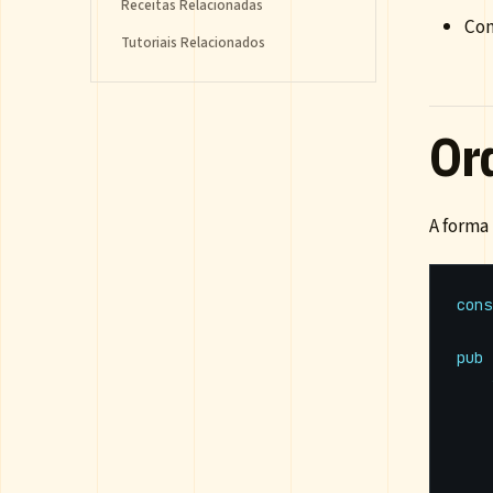
Receitas Relacionadas
Con
Tutoriais Relacionados
Or
A forma 
cons
pub