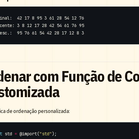
denar com Função de C
stomizada
gica de ordenação personalizada:
t
std
=
@import
(
"std"
);