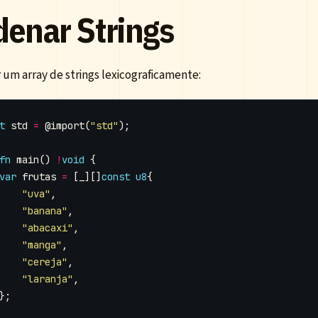
denar Strings
 um array de strings lexicograficamente:
t
std
=
@import
(
"std"
);
fn
main
()
!
void
{
var
frutas
=
[
_
][]
const
u8
{
"uva"
,
"banana"
,
"abacaxi"
,
"manga"
,
"cereja"
,
"laranja"
,
};