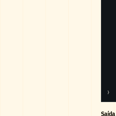
}
Saída