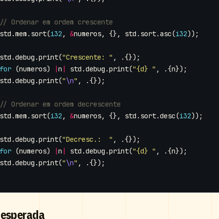
std
.
mem
.
sort
(
i32
,
&
numeros
,
{},
std
.
sort
.
asc
(
i32
));
std
.
debug
.
print
(
"Crescente: "
,
.{});
for
(
numeros
)
|
n
|
std
.
debug
.
print
(
"{d} "
,
.{
n
});
std
.
debug
.
print
(
"
\n
"
,
.{});
std
.
mem
.
sort
(
i32
,
&
numeros
,
{},
std
.
sort
.
desc
(
i32
));
std
.
debug
.
print
(
"Decresc.:  "
,
.{});
for
(
numeros
)
|
n
|
std
.
debug
.
print
(
"{d} "
,
.{
n
});
std
.
debug
.
print
(
"
\n
"
,
.{});
 esperada