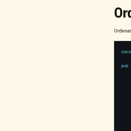
Or
Ordenar
cons
pub