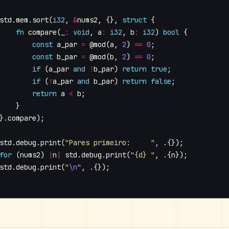
std
.
mem
.
sort
(
i32
,
&
nums2
,
{},
struct
{
fn
compare
(
_
:
void
,
a
:
i32
,
b
:
i32
)
bool
{
const
a_par
=
@mod
(
a
,
2
)
==
0
;
const
b_par
=
@mod
(
b
,
2
)
==
0
;
if
(
a_par
and
!
b_par
)
return
true
;
if
(
!
a_par
and
b_par
)
return
false
;
return
a
<
b
;
}
}.
compare
);
std
.
debug
.
print
(
"Pares primeiro:     "
,
.{});
for
(
nums2
)
|
n
|
std
.
debug
.
print
(
"{d} "
,
.{
n
});
std
.
debug
.
print
(
"
\n
"
,
.{});