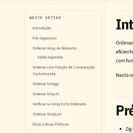
In
NESTE ARTIGO
Introdução
Pré-requisitos
Ordenar
Ordenar Array de Números
eficien
Saída esperada
com fun
Ordenar com Função de Comparação
Customizada
Nesta re
Ordenar Strings
Ordenar Structs
Pr
Verificar se Array Está Ordenado
Ordenar ArrayList
Dicas e Boas Práticas
Zig