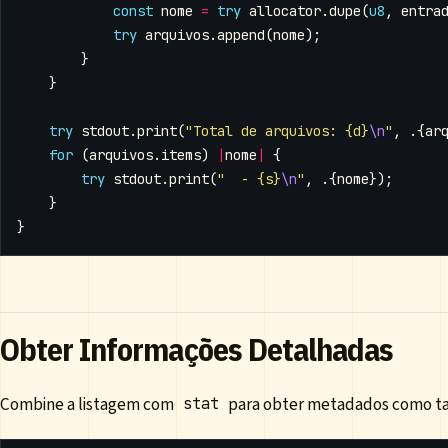
const
nome
=
try
allocator
.
dupe
(
u8
,
entra
try
arquivos
.
append
(
nome
);
}
}
try
stdout
.
print
(
"Total de arquivos: {d}
\n
"
,
.{
ar
for
(
arquivos
.
items
)
|
nome
|
{
try
stdout
.
print
(
"  - {s}
\n
"
,
.{
nome
});
}
}
Obter Informações Detalhadas
Combine a listagem com
para obter metadados como t
stat