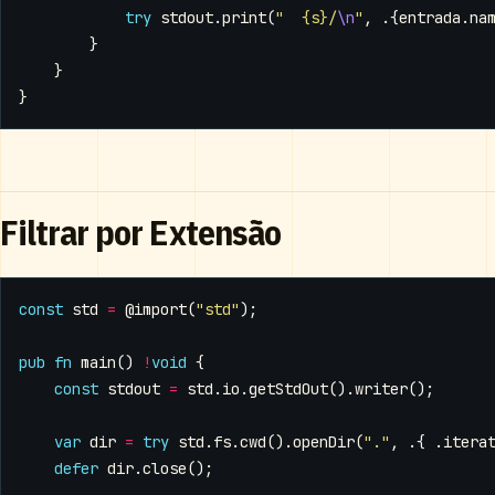
try
stdout
.
print
(
"  {s}/
\n
"
,
.{
entrada
.
na
}
}
}
Filtrar por Extensão
const
std
=
@import
(
"std"
);
pub
fn
main
()
!
void
{
const
stdout
=
std
.
io
.
getStdOut
().
writer
();
var
dir
=
try
std
.
fs
.
cwd
().
openDir
(
"."
,
.{
.
itera
defer
dir
.
close
();