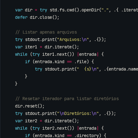
var
dir
=
try
std
.
fs
.
cwd
().
openDir
(
"."
,
.{
.
itera
defer
dir
.
close
();
try
stdout
.
print
(
"Arquivos:
\n
"
,
.{});
var
iter1
=
dir
.
iterate
();
while
(
try
iter1
.
next
())
|
entrada
|
{
if
(
entrada
.
kind
==
.
file
)
{
try
stdout
.
print
(
"  {s}
\n
"
,
.{
entrada
.
nam
}
}
dir
.
reset
();
try
stdout
.
print
(
"
\n
Diretórios:
\n
"
,
.{});
var
iter2
=
dir
.
iterate
();
while
(
try
iter2
.
next
())
|
entrada
|
{
if
(
entrada
.
kind
==
.
directory
)
{