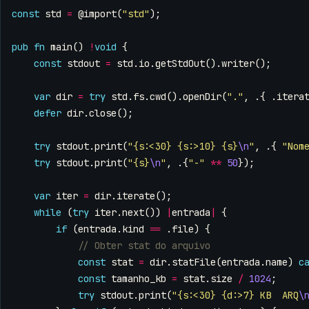
const
std
=
@import
(
"std"
);
pub
fn
main
()
!
void
{
const
stdout
=
std
.
io
.
getStdOut
().
writer
();
var
dir
=
try
std
.
fs
.
cwd
().
openDir
(
"."
,
.{
.
itera
defer
dir
.
close
();
try
stdout
.
print
(
"{s:<30} {s:>10} {s}
\n
"
,
.{
"Nom
try
stdout
.
print
(
"{s}
\n
"
,
.{
"-"
**
50
});
var
iter
=
dir
.
iterate
();
while
(
try
iter
.
next
())
|
entrada
|
{
if
(
entrada
.
kind
==
.
file
)
{
const
stat
=
dir
.
statFile
(
entrada
.
name
)
c
const
tamanho_kb
=
stat
.
size
/
1024
;
try
stdout
.
print
(
"{s:<30} {d:>7} KB  ARQ
\