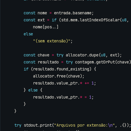
const
nome
=
entrada
.
basename
;
const
ext
=
if
(
std
.
mem
.
lastIndexOfScalar
(
u8
,
nome
[
pos
..]
else
"(sem extensão)"
;
const
chave
=
try
allocator
.
dupe
(
u8
,
ext
);
const
resultado
=
try
contagem
.
getOrPut
(
chave
if
(
resultado
.
found_existing
)
{
allocator
.
free
(
chave
);
resultado
.
value_ptr
.
*
+=
1
;
}
else
{
resultado
.
value_ptr
.
*
=
1
;
}
}
try
stdout
.
print
(
"Arquivos por extensão:
\n
"
,
.{})