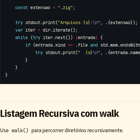
const
extensao
=
".zig"
;
try
stdout
.
print
(
"Arquivos {s}:
\n
"
,
.{
extensao
});
var
iter
=
dir
.
iterate
();
while
(
try
iter
.
next
())
|
entrada
|
{
if
(
entrada
.
kind
==
.
file
and
std
.
mem
.
endsWit
try
stdout
.
print
(
"  {s}
\n
"
,
.{
entrada
.
nam
}
}
}
Listagem Recursiva com walk
Use
para percorrer diretórios recursivamente.
walk()