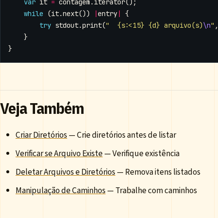
var
it
=
contagem
.
iterator
();
while
(
it
.
next
())
|
entry
|
{
try
stdout
.
print
(
"  {s:<15} {d} arquivo(s)
\n
"
}
}
Veja Também
Criar Diretórios
— Crie diretórios antes de listar
Verificar se Arquivo Existe
— Verifique existência
Deletar Arquivos e Diretórios
— Remova itens listados
Manipulação de Caminhos
— Trabalhe com caminhos