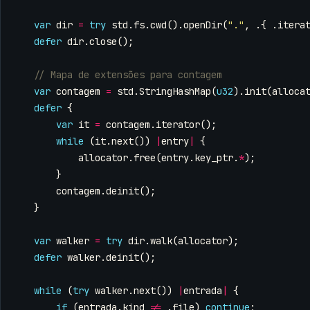
var
dir
=
try
std
.
fs
.
cwd
().
openDir
(
"."
,
.{
.
itera
defer
dir
.
close
();
var
contagem
=
std
.
StringHashMap
(
u32
).
init
(
alloca
defer
{
var
it
=
contagem
.
iterator
();
while
(
it
.
next
())
|
entry
|
{
allocator
.
free
(
entry
.
key_ptr
.
*
);
}
contagem
.
deinit
();
}
var
walker
=
try
dir
.
walk
(
allocator
);
defer
walker
.
deinit
();
while
(
try
walker
.
next
())
|
entrada
|
{
if
(
entrada
.
kind
!=
.
file
)
continue
;