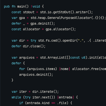
pub
fn
main
()
!
void
{
const
stdout
=
std
.
io
.
getStdOut
().
writer
();
var
gpa
=
std
.
heap
.
GeneralPurposeAllocator
(.{}){}
defer
_
=
gpa
.
deinit
();
const
allocator
=
gpa
.
allocator
();
var
dir
=
try
std
.
fs
.
cwd
().
openDir
(
"."
,
.{
.
itera
defer
dir
.
close
();
var
arquivos
=
std
.
ArrayList
([]
const
u8
).
init
(
all
defer
{
for
(
arquivos
.
items
)
|
nome
|
allocator
.
free
(
no
arquivos
.
deinit
();
}
var
iter
=
dir
.
iterate
();
while
(
try
iter
.
next
())
|
entrada
|
{
if
(
entrada
.
kind
==
.
file
)
{