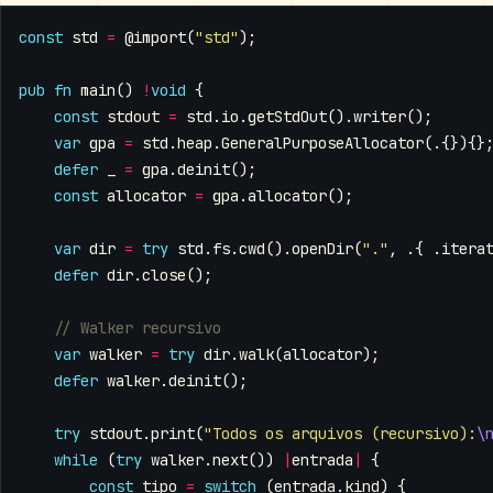
const
std
=
@import
(
"std"
);
pub
fn
main
()
!
void
{
const
stdout
=
std
.
io
.
getStdOut
().
writer
();
var
gpa
=
std
.
heap
.
GeneralPurposeAllocator
(.{}){}
defer
_
=
gpa
.
deinit
();
const
allocator
=
gpa
.
allocator
();
var
dir
=
try
std
.
fs
.
cwd
().
openDir
(
"."
,
.{
.
itera
defer
dir
.
close
();
var
walker
=
try
dir
.
walk
(
allocator
);
defer
walker
.
deinit
();
try
stdout
.
print
(
"Todos os arquivos (recursivo):
\
while
(
try
walker
.
next
())
|
entrada
|
{
const
tipo
=
switch
(
entrada
.
kind
)
{