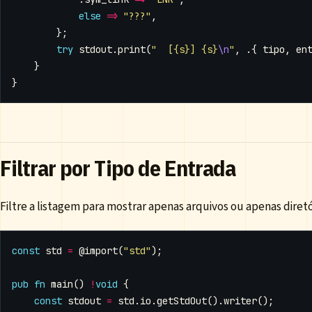
else
=>
"???"
,
};
try
stdout
.
print
(
"  [{s}] {s}
\n
"
,
.{
tipo
,
en
}
}
Filtrar por Tipo de Entrada
Filtre a listagem para mostrar apenas arquivos ou apenas diretó
const
std
=
@import
(
"std"
);
pub
fn
main
()
!
void
{
const
stdout
=
std
.
io
.
getStdOut
().
writer
();