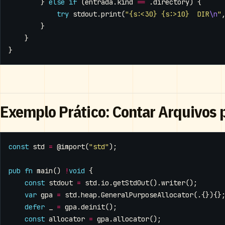
}
else
if
(
entrada
.
kind
==
.
directory
)
{
try
stdout
.
print
(
"{s:<30} {s:>10}  DIR
\n
"
}
}
}
Exemplo Prático: Contar Arquivos 
const
std
=
@import
(
"std"
);
pub
fn
main
()
!
void
{
const
stdout
=
std
.
io
.
getStdOut
().
writer
();
var
gpa
=
std
.
heap
.
GeneralPurposeAllocator
(.{}){}
defer
_
=
gpa
.
deinit
();
const
allocator
=
gpa
.
allocator
();