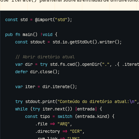
const
std
=
@import
(
"std"
);
pub
fn
main
()
!
void
{
const
stdout
=
std
.
io
.
getStdOut
().
writer
();
var
dir
=
try
std
.
fs
.
cwd
().
openDir
(
"."
,
.{
.
itera
defer
dir
.
close
();
var
iter
=
dir
.
iterate
();
try
stdout
.
print
(
"Conteúdo do diretório atual:
\n
"
while
(
try
iter
.
next
())
|
entrada
|
{
const
tipo
=
switch
(
entrada
.
kind
)
{
.
file
=>
"ARQ"
,
.
directory
=>
"DIR"
,
.
sym_link
=>
"LNK"
,