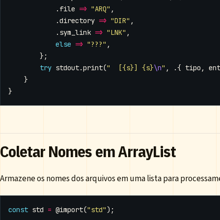
.
file
=>
"ARQ"
,
.
directory
=>
"DIR"
,
.
sym_link
=>
"LNK"
,
else
=>
"???"
,
};
try
stdout
.
print
(
"  [{s}] {s}
\n
"
,
.{
tipo
,
en
}
}
Coletar Nomes em ArrayList
Armazene os nomes dos arquivos em uma lista para processame
const
std
=
@import
(
"std"
);