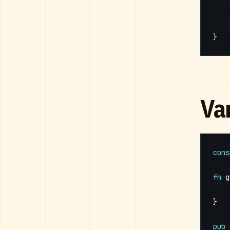
}
Va
cons
fn
g
}
pub