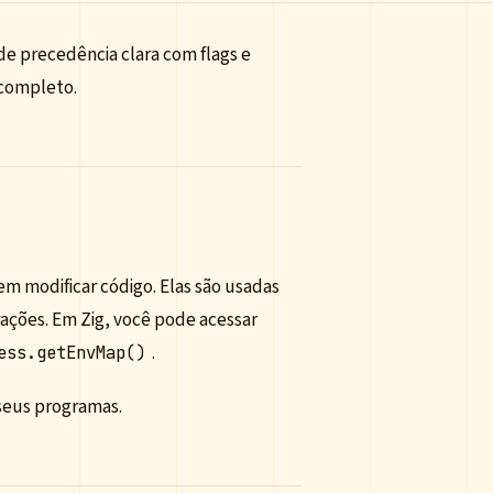
e precedência clara com flags e
completo.
em modificar código. Elas são usadas
rações. Em Zig, você pode acessar
.
ess.getEnvMap()
 seus programas.