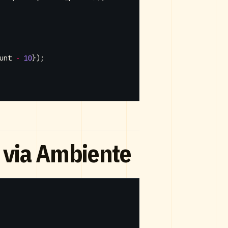
unt
-
10
});
 via Ambiente