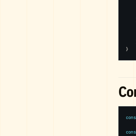
}
Co
cons
cons