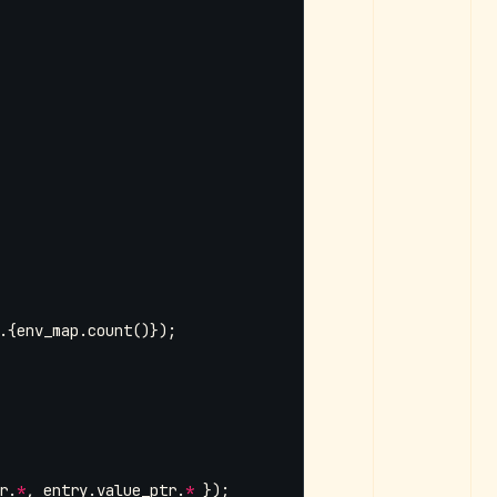
.{
env_map
.
count
()});
r
.
*
,
entry
.
value_ptr
.
*
});