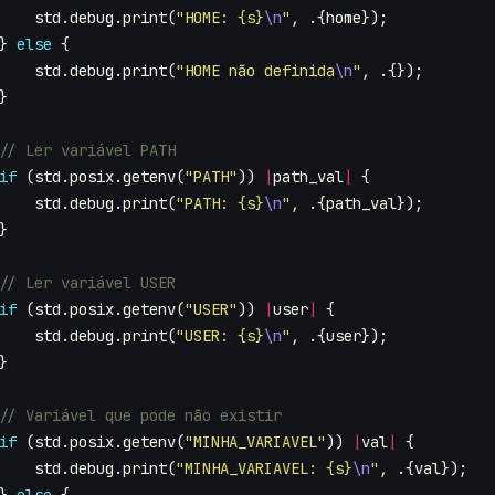
std
.
debug
.
print
(
"HOME: {s}
\n
"
,
.{
home
});
}
else
{
std
.
debug
.
print
(
"HOME não definida
\n
"
,
.{});
}
if
(
std
.
posix
.
getenv
(
"PATH"
))
|
path_val
|
{
std
.
debug
.
print
(
"PATH: {s}
\n
"
,
.{
path_val
});
}
if
(
std
.
posix
.
getenv
(
"USER"
))
|
user
|
{
std
.
debug
.
print
(
"USER: {s}
\n
"
,
.{
user
});
}
if
(
std
.
posix
.
getenv
(
"MINHA_VARIAVEL"
))
|
val
|
{
std
.
debug
.
print
(
"MINHA_VARIAVEL: {s}
\n
"
,
.{
val
});