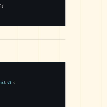
);
nst
u8
{