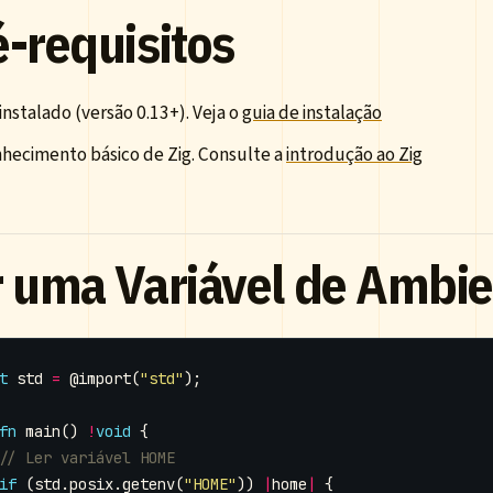
é-requisitos
 instalado (versão 0.13+). Veja o
guia de instalação
hecimento básico de Zig. Consulte a
introdução ao Zig
r uma Variável de Ambi
t
std
=
@import
(
"std"
);
fn
main
()
!
void
{
if
(
std
.
posix
.
getenv
(
"HOME"
))
|
home
|
{