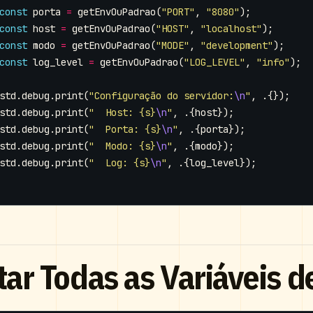
const
porta
=
getEnvOuPadrao
(
"PORT"
,
"8080"
);
const
host
=
getEnvOuPadrao
(
"HOST"
,
"localhost"
);
const
modo
=
getEnvOuPadrao
(
"MODE"
,
"development"
);
const
log_level
=
getEnvOuPadrao
(
"LOG_LEVEL"
,
"info"
);
std
.
debug
.
print
(
"Configuração do servidor:
\n
"
,
.{});
std
.
debug
.
print
(
"  Host: {s}
\n
"
,
.{
host
});
std
.
debug
.
print
(
"  Porta: {s}
\n
"
,
.{
porta
});
std
.
debug
.
print
(
"  Modo: {s}
\n
"
,
.{
modo
});
std
.
debug
.
print
(
"  Log: {s}
\n
"
,
.{
log_level
});
tar Todas as Variáveis 