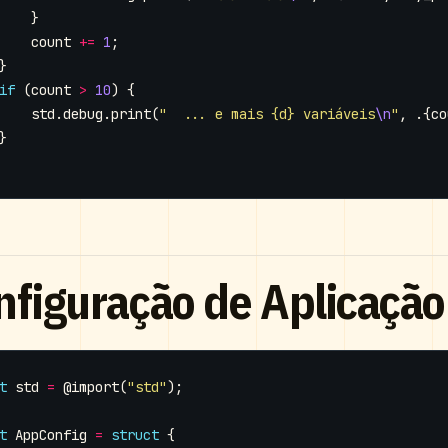
}
count
+=
1
;
}
if
(
count
>
10
)
{
std
.
debug
.
print
(
"  ... e mais {d} variáveis
\n
"
,
.{
co
}
nfiguração de Aplicação
t
std
=
@import
(
"std"
);
t
AppConfig
=
struct
{