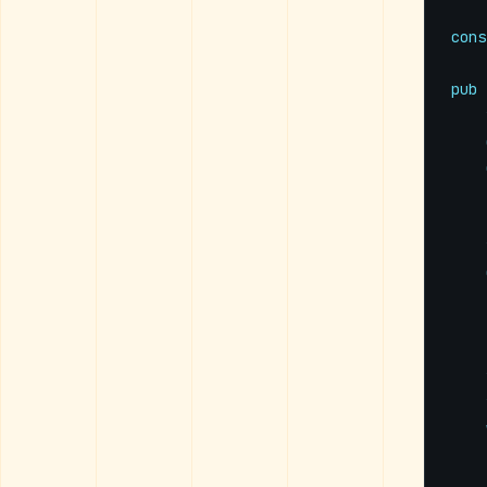
cons
pub