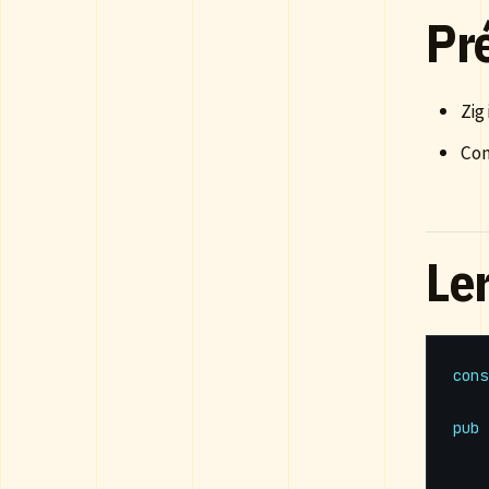
Pr
Zig
Con
Le
cons
pub