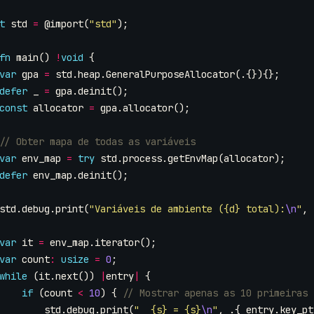
t
std
=
@import
(
"std"
);
fn
main
()
!
void
{
var
gpa
=
std
.
heap
.
GeneralPurposeAllocator
(.{}){};
defer
_
=
gpa
.
deinit
();
const
allocator
=
gpa
.
allocator
();
var
env_map
=
try
std
.
process
.
getEnvMap
(
allocator
);
defer
env_map
.
deinit
();
std
.
debug
.
print
(
"Variáveis de ambiente ({d} total):
\n
"
,
var
it
=
env_map
.
iterator
();
var
count
:
usize
=
0
;
while
(
it
.
next
())
|
entry
|
{
if
(
count
<
10
)
{
std
.
debug
.
print
(
"  {s} = {s}
\n
"
,
.{
entry
.
key_pt