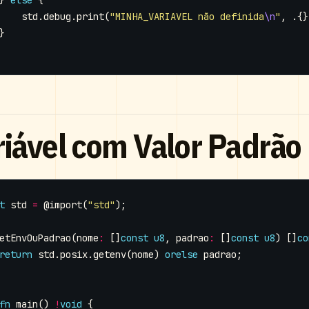
}
else
{
std
.
debug
.
print
(
"MINHA_VARIAVEL não definida
\n
"
,
.{}
}
riável com Valor Padrão
t
std
=
@import
(
"std"
);
etEnvOuPadrao
(
nome
:
[]
const
u8
,
padrao
:
[]
const
u8
)
[]
co
return
std
.
posix
.
getenv
(
nome
)
orelse
padrao
;
fn
main
()
!
void
{