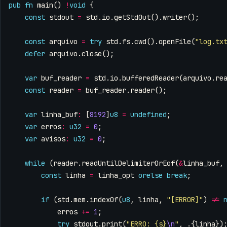
pub
fn
main
()
!
void
{
const
stdout
=
std
.
io
.
getStdOut
().
writer
();
const
arquivo
=
try
std
.
fs
.
cwd
().
openFile
(
"log.tx
defer
arquivo
.
close
();
var
buf_reader
=
std
.
io
.
bufferedReader
(
arquivo
.
re
const
reader
=
buf_reader
.
reader
();
var
linha_buf
:
[
8192
]
u8
=
undefined
;
var
erros
:
u32
=
0
;
var
avisos
:
u32
=
0
;
while
(
reader
.
readUntilDelimiterOrEof
(
&
linha_buf
,
const
linha
=
linha_opt
orelse
break
;
if
(
std
.
mem
.
indexOf
(
u8
,
linha
,
"[ERROR]"
)
!=
erros
+=
1
;
try
stdout
.
print
(
"ERRO: {s}
\n
"
,
.{
linha
})