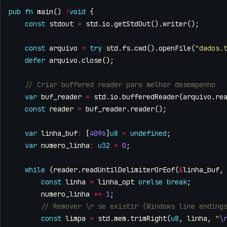
pub
fn
main
()
!
void
{
const
stdout
=
std
.
io
.
getStdOut
().
writer
();
const
arquivo
=
try
std
.
fs
.
cwd
().
openFile
(
"dados.
defer
arquivo
.
close
();
var
buf_reader
=
std
.
io
.
bufferedReader
(
arquivo
.
re
const
reader
=
buf_reader
.
reader
();
var
linha_buf
:
[
4096
]
u8
=
undefined
;
var
numero_linha
:
u32
=
0
;
while
(
reader
.
readUntilDelimiterOrEof
(
&
linha_buf
,
const
linha
=
linha_opt
orelse
break
;
numero_linha
+=
1
;
const
limpa
=
std
.
mem
.
trimRight
(
u8
,
linha
,
"
\