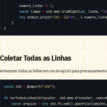
numero_linha
+=
1
;
const
limpa
=
std
.
mem
.
trimRight
(
u8
,
linha
,
"
\
try
stdout
.
print
(
"{d}: {s}
\n
"
,
.{
numero_linh
}
}
Coletar Todas as Linhas
Armazene todas as linhas em um ArrayList para processamento 
const
std
=
@import
(
"std"
);
fn
lerTodasLinhas
(
allocator
:
std
.
mem
.
Allocator
,
camin
const
arquivo
=
try
std
.
fs
.
cwd
().
openFile
(
caminho