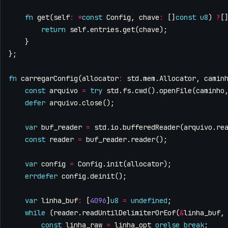
fn
get
(
self
:
*
const
Config
,
chave
:
[]
const
u8
)
?
[
return
self
.
entries
.
get
(
chave
);
}
};
fn
carregarConfig
(
allocator
:
std
.
mem
.
Allocator
,
camin
const
arquivo
=
try
std
.
fs
.
cwd
().
openFile
(
caminho
defer
arquivo
.
close
();
var
buf_reader
=
std
.
io
.
bufferedReader
(
arquivo
.
re
const
reader
=
buf_reader
.
reader
();
var
config
=
Config
.
init
(
allocator
);
errdefer
config
.
deinit
();
var
linha_buf
:
[
4096
]
u8
=
undefined
;
while
(
reader
.
readUntilDelimiterOrEof
(
&
linha_buf
,
const
linha_raw
=
linha_opt
orelse
break
;