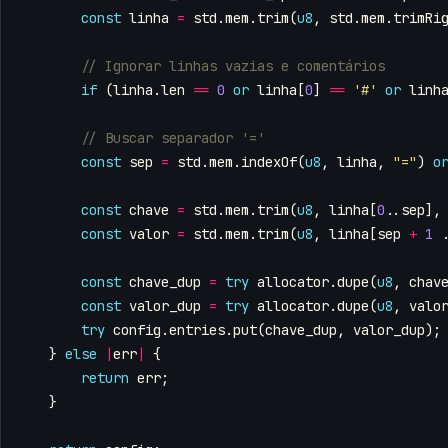
const
linha
=
std
.
mem
.
trim
(
u8
,
std
.
mem
.
trimRi
if
(
linha
.
len
==
0
or
linha
[
0
]
==
'#'
or
linh
const
sep
=
std
.
mem
.
indexOf
(
u8
,
linha
,
"="
)
o
const
chave
=
std
.
mem
.
trim
(
u8
,
linha
[
0
..
sep
],
const
valor
=
std
.
mem
.
trim
(
u8
,
linha
[
sep
+
1
const
chave_dup
=
try
allocator
.
dupe
(
u8
,
chav
const
valor_dup
=
try
allocator
.
dupe
(
u8
,
valo
try
config
.
entries
.
put
(
chave_dup
,
valor_dup
);
}
else
|
err
|
{
return
err
;
}