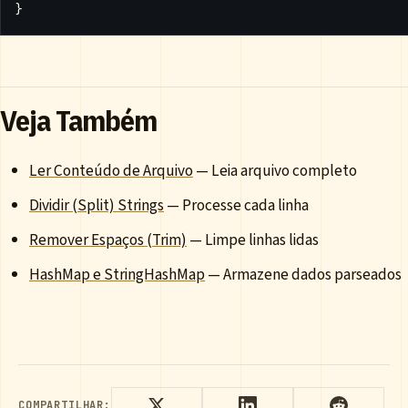
}
Veja Também
Ler Conteúdo de Arquivo
— Leia arquivo completo
Dividir (Split) Strings
— Processe cada linha
Remover Espaços (Trim)
— Limpe linhas lidas
HashMap e StringHashMap
— Armazene dados parseados
COMPARTILHAR: