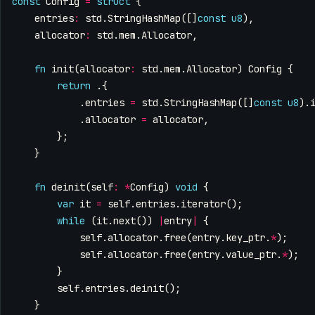
const
Config
=
struct
{
entries
:
std
.
StringHashMap
([]
const
u8
),
allocator
:
std
.
mem
.
Allocator
,
fn
init
(
allocator
:
std
.
mem
.
Allocator
)
Config
{
return
.{
.
entries
=
std
.
StringHashMap
([]
const
u8
).
.
allocator
=
allocator
,
};
}
fn
deinit
(
self
:
*
Config
)
void
{
var
it
=
self
.
entries
.
iterator
();
while
(
it
.
next
())
|
entry
|
{
self
.
allocator
.
free
(
entry
.
key_ptr
.
*
);
self
.
allocator
.
free
(
entry
.
value_ptr
.
*
);
}
self
.
entries
.
deinit
();
}