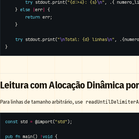
try
stdout
.
print
(
"{d:>4}: {s}
\n
"
,
.{
numero_l
}
else
|
err
|
{
return
err
;
}
try
stdout
.
print
(
"
\n
Total: {d} linhas
\n
"
,
.{
numer
}
Leitura com Alocação Dinâmica por
Para linhas de tamanho arbitrário, use
readUntilDelimiterA
const
std
=
@import
(
"std"
);
pub
fn
main
()
!
void
{