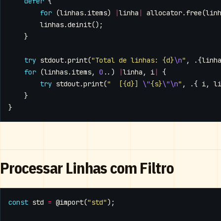
defer
{
for
(
linhas
.
items
)
|
linha
|
allocator
.
free
(
lin
linhas
.
deinit
();
}
try
stdout
.
print
(
"Total de linhas: {d}
\n
"
,
.{
linh
for
(
linhas
.
items
,
0
..)
|
linha
,
i
|
{
try
stdout
.
print
(
"  [{d}] 
\"
{s}
\"\n
"
,
.{
i
,
l
}
}
Processar Linhas com Filtro
const
std
=
@import
(
"std"
);