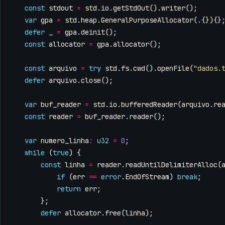
const
stdout
=
std
.
io
.
getStdOut
().
writer
();
var
gpa
=
std
.
heap
.
GeneralPurposeAllocator
(.{}){}
defer
_
=
gpa
.
deinit
();
const
allocator
=
gpa
.
allocator
();
const
arquivo
=
try
std
.
fs
.
cwd
().
openFile
(
"dados.
defer
arquivo
.
close
();
var
buf_reader
=
std
.
io
.
bufferedReader
(
arquivo
.
re
const
reader
=
buf_reader
.
reader
();
var
numero_linha
:
u32
=
0
;
while
(
true
)
{
const
linha
=
reader
.
readUntilDelimiterAlloc
(
if
(
err
==
error
.
EndOfStream
)
break
;
return
err
;
};
defer
allocator
.
free
(
linha
);