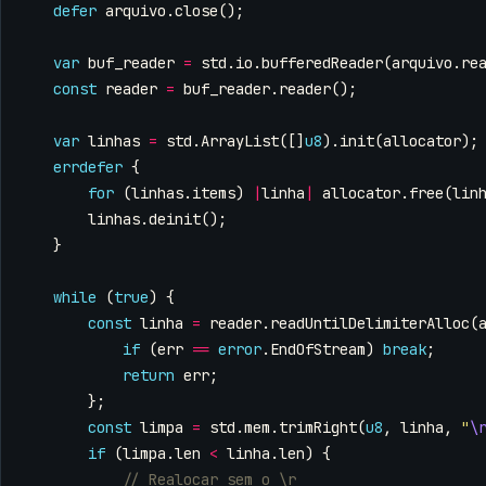
defer
arquivo
.
close
();
var
buf_reader
=
std
.
io
.
bufferedReader
(
arquivo
.
re
const
reader
=
buf_reader
.
reader
();
var
linhas
=
std
.
ArrayList
([]
u8
).
init
(
allocator
);
errdefer
{
for
(
linhas
.
items
)
|
linha
|
allocator
.
free
(
lin
linhas
.
deinit
();
}
while
(
true
)
{
const
linha
=
reader
.
readUntilDelimiterAlloc
(
if
(
err
==
error
.
EndOfStream
)
break
;
return
err
;
};
const
limpa
=
std
.
mem
.
trimRight
(
u8
,
linha
,
"
\
if
(
limpa
.
len
<
linha
.
len
)
{