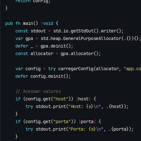
return
config
;
}
pub
fn
main
()
!
void
{
const
stdout
=
std
.
io
.
getStdOut
().
writer
();
var
gpa
=
std
.
heap
.
GeneralPurposeAllocator
(.{}){}
defer
_
=
gpa
.
deinit
();
const
allocator
=
gpa
.
allocator
();
var
config
=
try
carregarConfig
(
allocator
,
"app.c
defer
config
.
deinit
();
if
(
config
.
get
(
"host"
))
|
host
|
{
try
stdout
.
print
(
"Host: {s}
\n
"
,
.{
host
});
}
if
(
config
.
get
(
"porta"
))
|
porta
|
{
try
stdout
.
print
(
"Porta: {s}
\n
"
,
.{
porta
});
}