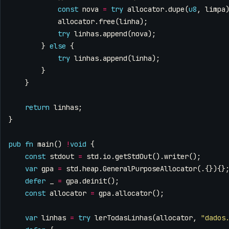
const
nova
=
try
allocator
.
dupe
(
u8
,
limpa
allocator
.
free
(
linha
);
try
linhas
.
append
(
nova
);
}
else
{
try
linhas
.
append
(
linha
);
}
}
return
linhas
;
}
pub
fn
main
()
!
void
{
const
stdout
=
std
.
io
.
getStdOut
().
writer
();
var
gpa
=
std
.
heap
.
GeneralPurposeAllocator
(.{}){}
defer
_
=
gpa
.
deinit
();
const
allocator
=
gpa
.
allocator
();
var
linhas
=
try
lerTodasLinhas
(
allocator
,
"dados