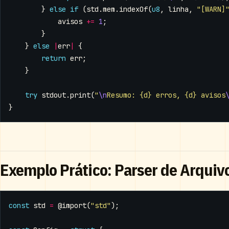
}
else
if
(
std
.
mem
.
indexOf
(
u8
,
linha
,
"[WARN]
avisos
+=
1
;
}
}
else
|
err
|
{
return
err
;
}
try
stdout
.
print
(
"
\n
Resumo: {d} erros, {d} avisos
}
Exemplo Prático: Parser de Arquiv
const
std
=
@import
(
"std"
);