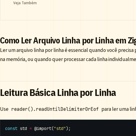
Veja Também
Como Ler Arquivo Linha por Linha em Zi
Ler um arquivo linha por linha é essencial quando você precisa
na memória, ou quando quer processar cada linha individualme
Leitura Básica Linha por Linha
Use
para ler uma lin
reader().readUntilDelimiterOrEof
const
std
=
@import
(
"std"
);