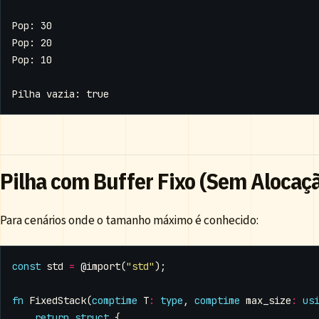
Pilha com Buffer Fixo (Sem Alocaç
Para cenários onde o tamanho máximo é conhecido:
const
std
=
@import
(
"std"
);
fn
FixedStack
(
comptime
T
:
type
,
comptime
max_size
:
us
return
struct
{