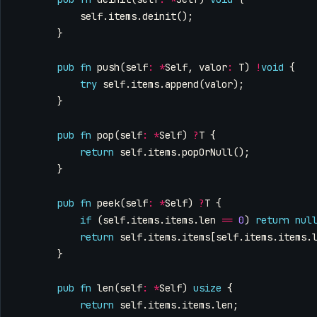
self
.
items
.
deinit
();
}
pub
fn
push
(
self
:
*
Self
,
valor
:
T
)
!
void
{
try
self
.
items
.
append
(
valor
);
}
pub
fn
pop
(
self
:
*
Self
)
?
T
{
return
self
.
items
.
popOrNull
();
}
pub
fn
peek
(
self
:
*
Self
)
?
T
{
if
(
self
.
items
.
items
.
len
==
0
)
return
nul
return
self
.
items
.
items
[
self
.
items
.
items
.
}
pub
fn
len
(
self
:
*
Self
)
usize
{
return
self
.
items
.
items
.
len
;