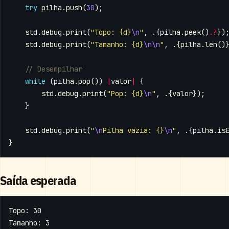
try
pilha
.
push
(
30
);
std
.
debug
.
print
(
"Topo: {d}
\n
"
,
.{
pilha
.
peek
().
?
})
std
.
debug
.
print
(
"Tamanho: {d}
\n\n
"
,
.{
pilha
.
len
()
while
(
pilha
.
pop
())
|
valor
|
{
std
.
debug
.
print
(
"Pop: {d}
\n
"
,
.{
valor
});
}
std
.
debug
.
print
(
"
\n
Pilha vazia: {}
\n
"
,
.{
pilha
.
is
}
Saída esperada