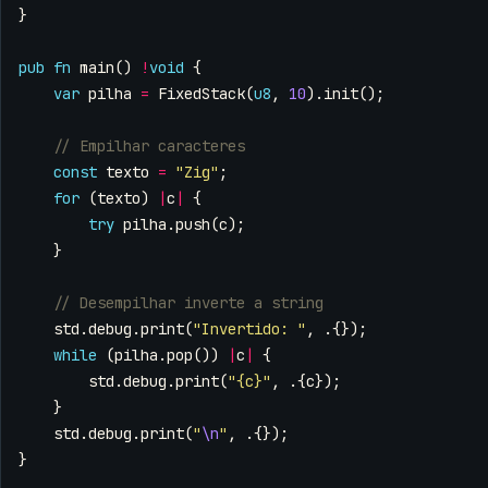
}
pub
fn
main
()
!
void
{
var
pilha
=
FixedStack
(
u8
,
10
).
init
();
const
texto
=
"Zig"
;
for
(
texto
)
|
c
|
{
try
pilha
.
push
(
c
);
}
std
.
debug
.
print
(
"Invertido: "
,
.{});
while
(
pilha
.
pop
())
|
c
|
{
std
.
debug
.
print
(
"{c}"
,
.{
c
});
}
std
.
debug
.
print
(
"
\n
"
,
.{});
}