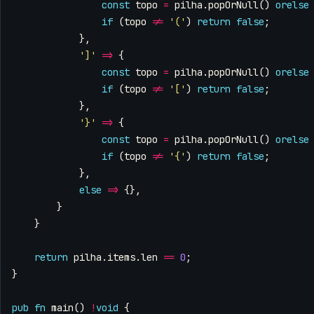
const
topo
=
pilha
.
popOrNull
()
orelse
if
(
topo
!=
'('
)
return
false
;
},
']'
=>
{
const
topo
=
pilha
.
popOrNull
()
orelse
if
(
topo
!=
'['
)
return
false
;
},
'}'
=>
{
const
topo
=
pilha
.
popOrNull
()
orelse
if
(
topo
!=
'{'
)
return
false
;
},
else
=>
{},
}
}
return
pilha
.
items
.
len
==
0
;
}
pub
fn
main
()
!
void
{