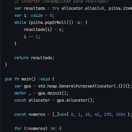
var
resultado
=
try
allocator
.
alloc
(
u8
,
pilha
.
ite
var
i
:
usize
=
0
;
while
(
pilha
.
popOrNull
())
|
c
|
{
resultado
[
i
]
=
c
;
i
+=
1
;
}
return
resultado
;
}
pub
fn
main
()
!
void
{
var
gpa
=
std
.
heap
.
GeneralPurposeAllocator
(.{}){}
defer
_
=
gpa
.
deinit
();
const
allocator
=
gpa
.
allocator
();
const
numeros
=
[
_
]
u64
{
0
,
1
,
10
,
42
,
255
,
1024
}
for
(
&
numeros
)
|
n
|
{