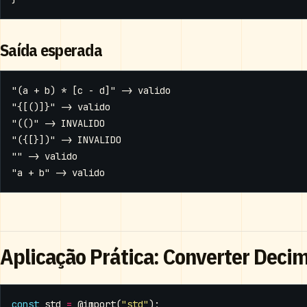
Saída esperada
Aplicação Prática: Converter Decim
const
std
=
@import
(
"std"
);