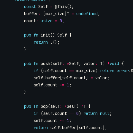
const
Self
=
@This
();
buffer
:
[
max_size
]
T
=
undefined
,
count
:
usize
=
0
,
pub
fn
init
()
Self
{
return
.{};
}
pub
fn
push
(
self
:
*
Self
,
valor
:
T
)
!
void
{
if
(
self
.
count
==
max_size
)
return
error
.
self
.
buffer
[
self
.
count
]
=
valor
;
self
.
count
+=
1
;
}
pub
fn
pop
(
self
:
*
Self
)
?
T
{
if
(
self
.
count
==
0
)
return
null
;
self
.
count
-=
1
;
return
self
.
buffer
[
self
.
count
];