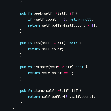
}
pub
fn
peek
(
self
:
*
Self
)
?
T
{
if
(
self
.
count
==
0
)
return
null
;
return
self
.
buffer
[
self
.
count
-
1
];
}
pub
fn
len
(
self
:
*
Self
)
usize
{
return
self
.
count
;
}
pub
fn
isEmpty
(
self
:
*
Self
)
bool
{
return
self
.
count
==
0
;
}
pub
fn
items
(
self
:
*
Self
)
[]
T
{
return
self
.
buffer
[
0
..
self
.
count
];
}
};