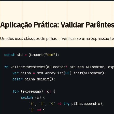
Aplicação Prática: Validar Parênte
Um dos usos clássicos de pilhas — verificar se uma expressão 
const
std
=
@import
(
"std"
);
fn
validarParenteses
(
allocator
:
std
.
mem
.
Allocator
,
ex
var
pilha
=
std
.
ArrayList
(
u8
).
init
(
allocator
);
defer
pilha
.
deinit
();
for
(
expressao
)
|
c
|
{
switch
(
c
)
{
'('
,
'['
,
'{'
=>
try
pilha
.
append
(
c
),
')'
=>
{