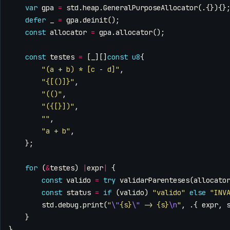
var
gpa
=
std
.
heap
.
GeneralPurposeAllocator
(.{}){}
defer
_
=
gpa
.
deinit
();
const
allocator
=
gpa
.
allocator
();
const
testes
=
[
_
][]
const
u8
{
"(a + b) * [c - d]"
,
"{[()]}"
,
"(()"
,
"({[}])"
,
""
,
"a + b"
,
};
for
(
&
testes
)
|
expr
|
{
const
valido
=
try
validarParenteses
(
allocato
const
status
=
if
(
valido
)
"valido"
else
"INV
std
.
debug
.
print
(
"
\"
{s}
\"
 -> {s}
\n
"
,
.{
expr
,
}
}