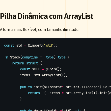
Pilha Dinâmica com ArrayList
A forma mais flexível, com tamanho ilimitado:
const
std
=
@import
(
"std"
);
fn
Stack
(
comptime
T
:
type
)
type
{
return
struct
{
const
Self
=
@This
();
items
:
std
.
ArrayList
(
T
),
pub
fn
init
(
allocator
:
std
.
mem
.
Allocator
)
Sel
return
.{
.
items
=
std
.
ArrayList
(
T
).
init
(
}
pub
fn
deinit
(
self
:
*
Self
)
void
{