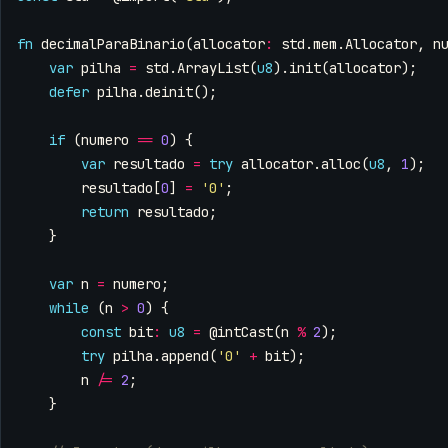
fn
decimalParaBinario
(
allocator
:
std
.
mem
.
Allocator
,
n
var
pilha
=
std
.
ArrayList
(
u8
).
init
(
allocator
);
defer
pilha
.
deinit
();
if
(
numero
==
0
)
{
var
resultado
=
try
allocator
.
alloc
(
u8
,
1
);
resultado
[
0
]
=
'0'
;
return
resultado
;
}
var
n
=
numero
;
while
(
n
>
0
)
{
const
bit
:
u8
=
@intCast
(
n
%
2
);
try
pilha
.
append
(
'0'
+
bit
);
n
/=
2
;
}