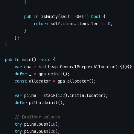
}
pub
fn
isEmpty
(
self
:
*
Self
)
bool
{
return
self
.
items
.
items
.
len
==
0
;
}
};
}
pub
fn
main
()
!
void
{
var
gpa
=
std
.
heap
.
GeneralPurposeAllocator
(.{}){}
defer
_
=
gpa
.
deinit
();
const
allocator
=
gpa
.
allocator
();
var
pilha
=
Stack
(
i32
).
init
(
allocator
);
defer
pilha
.
deinit
();
try
pilha
.
push
(
10
);
try
pilha
.
push
(
20
);