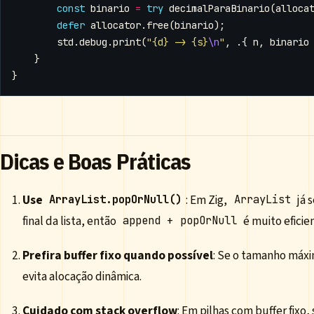
const
binario
=
try
decimalParaBinario
(
alloca
defer
allocator
.
free
(
binario
);
std
.
debug
.
print
(
"{d} -> {s}
\n
"
,
.{
n
,
binario
}
}
Dicas e Boas Práticas
Use
: Em Zig,
já 
ArrayList.popOrNull()
ArrayList
final da lista, então
+
é muito eficien
append
popOrNull
Prefira buffer fixo quando possível
: Se o tamanho máx
evita alocação dinâmica.
Cuidado com stack overflow
: Em pilhas com buffer fixo