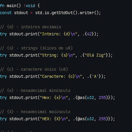
fn
main
()
!
void
{
const
stdout
=
std
.
io
.
getStdOut
().
writer
();
try
stdout
.
print
(
"Inteiro: {d}
\n
"
,
.{
42
});
try
stdout
.
print
(
"String: {s}
\n
"
,
.{
"Olá Zig"
});
try
stdout
.
print
(
"Caractere: {c}
\n
"
,
.{
'A'
});
try
stdout
.
print
(
"Hex: {x}
\n
"
,
.{
@as
(
u32
,
255
)});
try
stdout
.
print
(
"HEX: {X}
\n
"
,
.{
@as
(
u32
,
255
)});