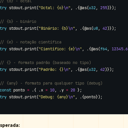
try
stdout
.
print
(
"Octal: {o}
\n
"
,
.{
@as
(
u32
,
255
)});
try
stdout
.
print
(
"Binário: {b}
\n
"
,
.{
@as
(
u8
,
42
)});
try
stdout
.
print
(
"Científico: {e}
\n
"
,
.{
@as
(
f64
,
12345.6
try
stdout
.
print
(
"Padrão: {}
\n
"
,
.{
@as
(
u32
,
42
)});
const
ponto
=
.{
.
x
=
10
,
.
y
=
20
};
try
stdout
.
print
(
"Debug: {any}
\n
"
,
.{
ponto
});
esperada: