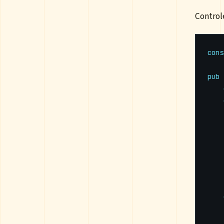
Control
cons
pub