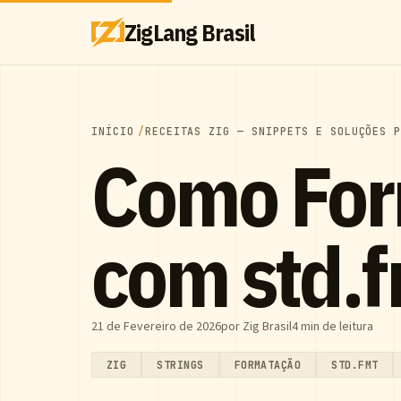
ZigLang Brasil
INÍCIO
RECEITAS ZIG — SNIPPETS E SOLUÇÕES 
Como For
com std.f
21 de Fevereiro de 2026
por Zig Brasil
4 min de leitura
ZIG
STRINGS
FORMATAÇÃO
STD.FMT