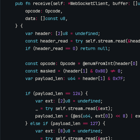
pub
fn
receive
(
self
:
*
WebSocketClient
,
buffer
:
[]
opcode
:
Opcode
,
data
:
[]
const
u8
,
}
{
var
header
:
[
2
]
u8
=
undefined
;
const
header_read
=
try
self
.
stream
.
read
(
&
hea
if
(
header_read
==
0
)
return
null
;
const
opcode
:
Opcode
=
@enumFromInt
(
header
[
0
]
const
masked
=
(
header
[
1
]
&
0x80
)
!=
0
;
var
payload_len
:
u64
=
header
[
1
]
&
0x7F
;
if
(
payload_len
==
126
)
{
var
ext
:
[
2
]
u8
=
undefined
;
_
=
try
self
.
stream
.
read
(
&
ext
);
payload_len
=
(
@as
(
u64
,
ext
[
0
])
<<
8
)
|
e
}
else
if
(
payload_len
==
127
)
{
var
ext
:
[
8
]
u8
=
undefined
;
_
=
try
self
.
stream
.
read
(
&
ext
);