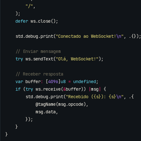
"/"
,
);
defer
ws
.
close
();
std
.
debug
.
print
(
"Conectado ao WebSocket!
\n
"
,
.{})
try
ws
.
sendText
(
"Olá, WebSocket!"
);
var
buffer
:
[
4096
]
u8
=
undefined
;
if
(
try
ws
.
receive
(
&
buffer
))
|
msg
|
{
std
.
debug
.
print
(
"Recebido ({s}): {s}
\n
"
,
.{
@tagName
(
msg
.
opcode
),
msg
.
data
,
});
}
}