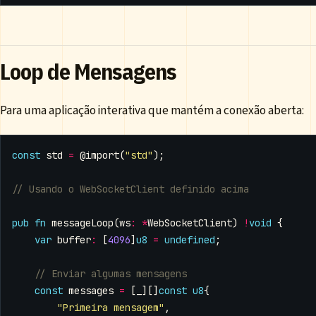
Loop de Mensagens
Para uma aplicação interativa que mantém a conexão aberta:
const
std
=
@import
(
"std"
);
pub
fn
messageLoop
(
ws
:
*
WebSocketClient
)
!
void
{
var
buffer
:
[
4096
]
u8
=
undefined
;
const
messages
=
[
_
][]
const
u8
{
"Primeira mensagem"
,