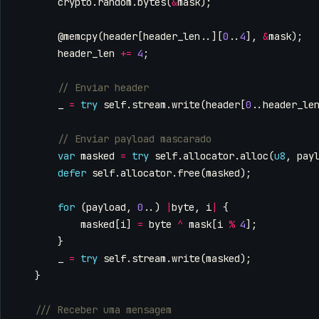
crypto
.
random
.
bytes
(
&
mask
);
@memcpy
(
header
[
header_len
..][
0
..
4
],
&
mask
);
header_len
+=
4
;
_
=
try
self
.
stream
.
write
(
header
[
0
..
header_le
var
masked
=
try
self
.
allocator
.
alloc
(
u8
,
pay
defer
self
.
allocator
.
free
(
masked
);
for
(
payload
,
0
..)
|
byte
,
i
|
{
masked
[
i
]
=
byte
^
mask
[
i
%
4
];
}
_
=
try
self
.
stream
.
write
(
masked
);
}