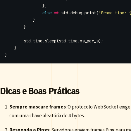
},
else
=>
std
.
debug
.
print
(
"Frame tipo: 
}
}
std
.
time
.
sleep
(
std
.
time
.
ns_per_s
);
}
}
Dicas e Boas Práticas
Sempre mascare frames
: O protocolo WebSocket exige
com uma chave aleatória de 4 bytes.
Responda a Pings
: Servidores enviam frames Ping para 