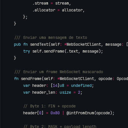
.
stream
=
stream
,
.
allocator
=
allocator
,
};
}
pub
fn
sendText
(
self
:
*
WebSocketClient
,
message
:
try
self
.
sendFrame
(.
text
,
message
);
}
fn
sendFrame
(
self
:
*
WebSocketClient
,
opcode
:
Opco
var
header
:
[
14
]
u8
=
undefined
;
var
header_len
:
usize
=
2
;
header
[
0
]
=
0x80
|
@intFromEnum
(
opcode
);