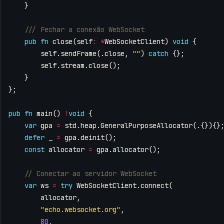
}
pub
fn
close
(
self
:
*
WebSocketClient
)
void
{
self
.
sendFrame
(.
close
,
""
)
catch
{};
self
.
stream
.
close
();
}
};
pub
fn
main
()
!
void
{
var
gpa
=
std
.
heap
.
GeneralPurposeAllocator
(.{}){}
defer
_
=
gpa
.
deinit
();
const
allocator
=
gpa
.
allocator
();
var
ws
=
try
WebSocketClient
.
connect
(
allocator
,
"echo.websocket.org"
,
80
,