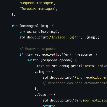
"Segunda mensagem"
,
"Terceira mensagem"
,
};
for
(
messages
)
|
msg
|
{
try
ws
.
sendText
(
msg
);
std
.
debug
.
print
(
"Enviado: {s}
\n
"
,
.{
msg
});
if
(
try
ws
.
receive
(
&
buffer
))
|
response
|
{
switch
(
response
.
opcode
)
{
.
text
=>
std
.
debug
.
print
(
"Texto: {s}
\
.
ping
=>
{
std
.
debug
.
print
(
"Ping recebido, e
},
.
close
=>
{
std
.
debug
.
print
(
"Servidor solicit
return
;