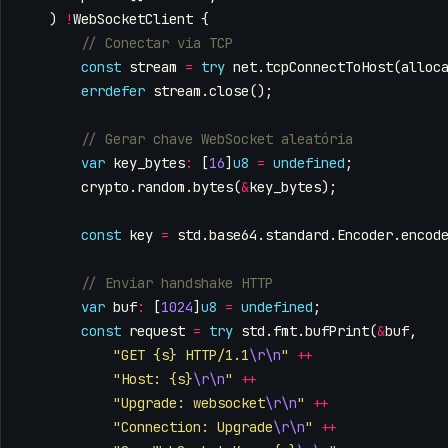
)
!
WebSocketClient
{
const
stream
=
try
net
.
tcpConnectToHost
(
alloc
errdefer
stream
.
close
();
var
key_bytes
:
[
16
]
u8
=
undefined
;
crypto
.
random
.
bytes
(
&
key_bytes
);
const
key
=
std
.
base64
.
standard
.
Encoder
.
encod
var
buf
:
[
1024
]
u8
=
undefined
;
const
request
=
try
std
.
fmt
.
bufPrint
(
&
buf
,
"GET {s} HTTP/1.1
\r\n
"
++
"Host: {s}
\r\n
"
++
"Upgrade: websocket
\r\n
"
++
"Connection: Upgrade
\r\n
"
++