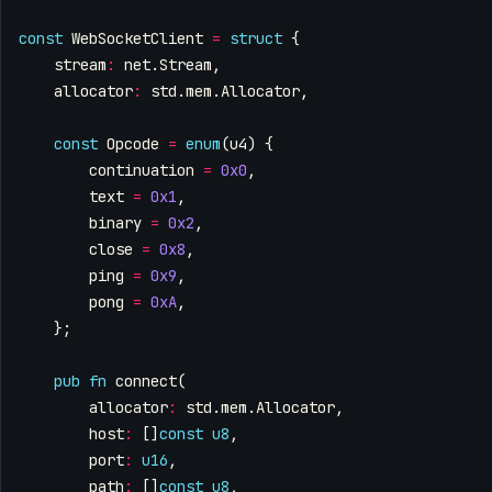
const
WebSocketClient
=
struct
{
stream
:
net
.
Stream
,
allocator
:
std
.
mem
.
Allocator
,
const
Opcode
=
enum
(
u4
)
{
continuation
=
0x0
,
text
=
0x1
,
binary
=
0x2
,
close
=
0x8
,
ping
=
0x9
,
pong
=
0xA
,
};
pub
fn
connect
(
allocator
:
std
.
mem
.
Allocator
,
host
:
[]
const
u8
,
port
:
u16
,
path
:
[]
const
u8
,