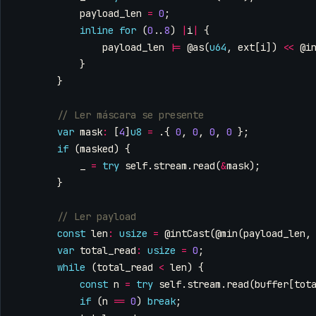
payload_len
=
0
;
inline
for
(
0
..
8
)
|
i
|
{
payload_len
|=
@as
(
u64
,
ext
[
i
])
<<
@i
}
}
var
mask
:
[
4
]
u8
=
.{
0
,
0
,
0
,
0
};
if
(
masked
)
{
_
=
try
self
.
stream
.
read
(
&
mask
);
}
const
len
:
usize
=
@intCast
(
@min
(
payload_len
,
var
total_read
:
usize
=
0
;
while
(
total_read
<
len
)
{
const
n
=
try
self
.
stream
.
read
(
buffer
[
tot
if
(
n
==
0
)
break
;