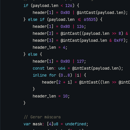
if
(
payload
.
len
<
126
)
{
header
[
1
]
=
0x80
|
@intCast
(
payload
.
len
);
}
else
if
(
payload
.
len
<=
65535
)
{
header
[
1
]
=
0x80
|
126
;
header
[
2
]
=
@intCast
((
payload
.
len
>>
8
)
&
header
[
3
]
=
@intCast
(
payload
.
len
&
0xFF
);
header_len
=
4
;
}
else
{
header
[
1
]
=
0x80
|
127
;
const
len
:
u64
=
@intCast
(
payload
.
len
);
inline
for
(
0
..
8
)
|
i
|
{
header
[
2
+
i
]
=
@intCast
((
len
>>
@int
}
header_len
=
10
;
}
var
mask
:
[
4
]
u8
=
undefined
;