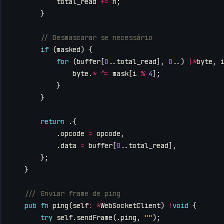
total_read
+=
n
;
}
if
(
masked
)
{
for
(
buffer
[
0
..
total_read
],
0
..)
|*
byte
,
byte
.
*
^=
mask
[
i
%
4
];
}
}
return
.{
.
opcode
=
opcode
,
.
data
=
buffer
[
0
..
total_read
],
};
}
pub
fn
ping
(
self
:
*
WebSocketClient
)
!
void
{
try
self
.
sendFrame
(.
ping
,
""
);