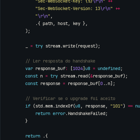
"Sec-WebSocket-Key: {s}
\r\n
"
++
"Sec-WebSocket-Version: 13
\r\n
"
++
"
\r\n
"
,
.{
path
,
host
,
key
},
);
_
=
try
stream
.
write
(
request
);
var
response_buf
:
[
1024
]
u8
=
undefined
;
const
n
=
try
stream
.
read
(
&
response_buf
);
const
response
=
response_buf
[
0
..
n
];
if
(
std
.
mem
.
indexOf
(
u8
,
response
,
"101"
)
==
n
return
error
.
HandshakeFailed
;
}
return
.{