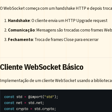
O WebSocket começa com um handshake HTTP e depois troca f
Handshake
: O cliente envia um HTTP Upgrade request
Comunicação
: Mensagens são trocadas como frames We
Fechamento
: Troca de frames Close para encerrar
Cliente WebSocket Básico
Implementação de um cliente WebSocket usando a biblioteca
const
std
=
@import
(
"std"
);
const
net
=
std
.
net
;
const
crypto
=
std
.
crypto
;