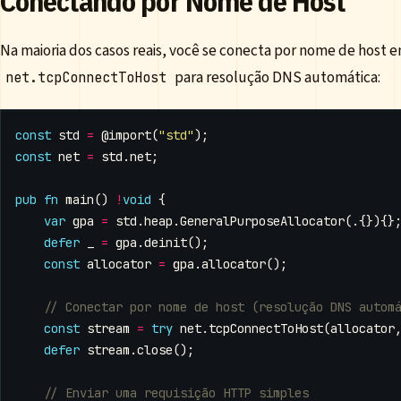
Conectando por Nome de Host
Na maioria dos casos reais, você se conecta por nome de host e
para resolução DNS automática:
net.tcpConnectToHost
const
std
=
@import
(
"std"
);
const
net
=
std
.
net
;
pub
fn
main
()
!
void
{
var
gpa
=
std
.
heap
.
GeneralPurposeAllocator
(.{}){}
defer
_
=
gpa
.
deinit
();
const
allocator
=
gpa
.
allocator
();
const
stream
=
try
net
.
tcpConnectToHost
(
allocator
defer
stream
.
close
();