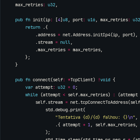
max_retries
:
u32
,
pub
fn
init
(
ip
:
[
4
]
u8
,
port
:
u16
,
max_retries
:
u3
return
.{
.
address
=
net
.
Address
.
initIp4
(
ip
,
port
),
.
stream
=
null
,
.
max_retries
=
max_retries
,
};
}
pub
fn
connect
(
self
:
*
TcpClient
)
!
void
{
var
attempt
:
u32
=
0
;
while
(
attempt
<
self
.
max_retries
)
:
(
attempt
self
.
stream
=
net
.
tcpConnectToAddress
(
sel
std
.
debug
.
print
(
"Tentativa {d}/{d} falhou: {}
\n
"
,
.{
attempt
+
1
,
self
.
max_retries
,
);
std
.
time
.
sleep
(
std
.
time
.
ns_per_s
*
(
a