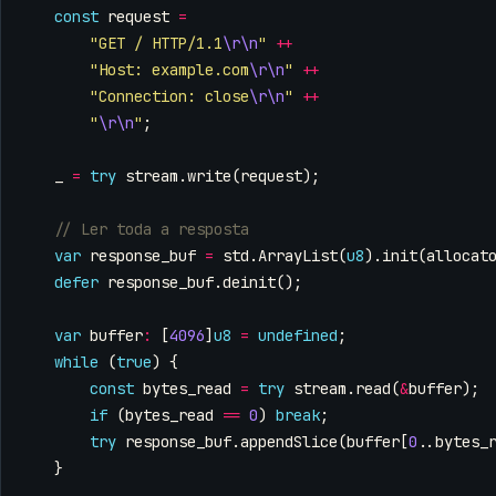
const
request
=
"GET / HTTP/1.1
\r\n
"
++
"Host: example.com
\r\n
"
++
"Connection: close
\r\n
"
++
"
\r\n
"
;
_
=
try
stream
.
write
(
request
);
var
response_buf
=
std
.
ArrayList
(
u8
).
init
(
allocat
defer
response_buf
.
deinit
();
var
buffer
:
[
4096
]
u8
=
undefined
;
while
(
true
)
{
const
bytes_read
=
try
stream
.
read
(
&
buffer
);
if
(
bytes_read
==
0
)
break
;
try
response_buf
.
appendSlice
(
buffer
[
0
..
bytes_
}