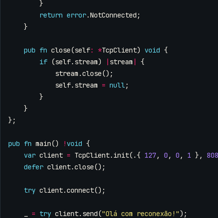
}
return
error
.
NotConnected
;
}
pub
fn
close
(
self
:
*
TcpClient
)
void
{
if
(
self
.
stream
)
|
stream
|
{
stream
.
close
();
self
.
stream
=
null
;
}
}
};
pub
fn
main
()
!
void
{
var
client
=
TcpClient
.
init
(.{
127
,
0
,
0
,
1
},
80
defer
client
.
close
();
try
client
.
connect
();
_
=
try
client
.
send
(
"Olá com reconexão!"
);