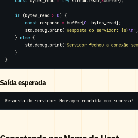
const
bytes_read
=
try
stream
.
read
(
&
buffer
);
if
(
bytes_read
>
0
)
{
const
response
=
buffer
[
0
..
bytes_read
];
std
.
debug
.
print
(
"Resposta do servidor: {s}
\n
"
}
else
{
std
.
debug
.
print
(
"Servidor fechou a conexão se
}
}
Saída esperada