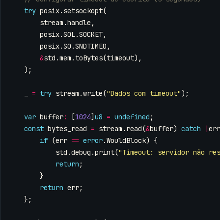
try
posix
.
setsockopt
(
stream
.
handle
,
posix
.
SOL
.
SOCKET
,
posix
.
SO
.
SNDTIMEO
,
&
std
.
mem
.
toBytes
(
timeout
),
);
_
=
try
stream
.
write
(
"Dados com timeout"
);
var
buffer
:
[
1024
]
u8
=
undefined
;
const
bytes_read
=
stream
.
read
(
&
buffer
)
catch
|
er
if
(
err
==
error
.
WouldBlock
)
{
std
.
debug
.
print
(
"Timeout: servidor não re
return
;
}
return
err
;
};