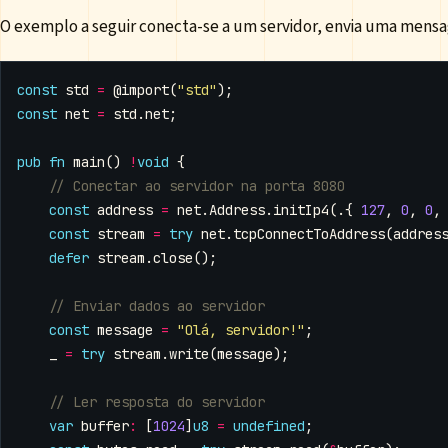
O exemplo a seguir conecta-se a um servidor, envia uma mensa
const
std
=
@import
(
"std"
);
const
net
=
std
.
net
;
pub
fn
main
()
!
void
{
const
address
=
net
.
Address
.
initIp4
(.{
127
,
0
,
0
,
const
stream
=
try
net
.
tcpConnectToAddress
(
addres
defer
stream
.
close
();
const
message
=
"Olá, servidor!"
;
_
=
try
stream
.
write
(
message
);
var
buffer
:
[
1024
]
u8
=
undefined
;