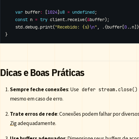
var
buffer
:
[
1024
]
u8
=
undefined
;
const
n
=
try
client
.
receive
(
&
buffer
);
std
.
debug
.
print
(
"Recebido: {s}
\n
"
,
.{
buffer
[
0
..
n
]
}
Dicas e Boas Práticas
Sempre feche conexões
: Use
defer stream.close()
mesmo em caso de erro.
Trate erros de rede
: Conexões podem falhar por diversos
Zig
adequadamente.
Use buffers adequados
: Dimensione seus buffers de ac