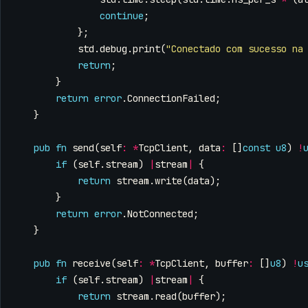
continue
;
};
std
.
debug
.
print
(
"Conectado com sucesso na
return
;
}
return
error
.
ConnectionFailed
;
}
pub
fn
send
(
self
:
*
TcpClient
,
data
:
[]
const
u8
)
!
if
(
self
.
stream
)
|
stream
|
{
return
stream
.
write
(
data
);
}
return
error
.
NotConnected
;
}
pub
fn
receive
(
self
:
*
TcpClient
,
buffer
:
[]
u8
)
!
u
if
(
self
.
stream
)
|
stream
|
{
return
stream
.
read
(
buffer
);