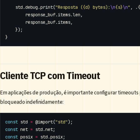
std
.
debug
.
print
(
"Resposta ({d} bytes):
\n
{s}
\n
"
,
.
response_buf
.
items
.
len
,
response_buf
.
items
,
});
}
Cliente TCP com Timeout
Em aplicações de produção, é importante configurar timeouts 
bloqueado indefinidamente:
const
std
=
@import
(
"std"
);
const
net
=
std
.
net
;
const
posix
=
std
.
posix
;