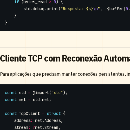
if
(
bytes_read
>
0
)
{
std
.
debug
.
print
(
"Resposta: {s}
\n
"
,
.{
buffer
[
0
}
}
Cliente TCP com Reconexão Autom
Para aplicações que precisam manter conexões persistentes,
const
std
=
@import
(
"std"
);
const
net
=
std
.
net
;
const
TcpClient
=
struct
{
address
:
net
.
Address
,
stream
:
?
net
.
Stream
,