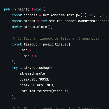
pub
fn
main
()
!
void
{
const
address
=
net
.
Address
.
initIp4
(.{
127
,
0
,
0
,
const
stream
=
try
net
.
tcpConnectToAddress
(
addres
defer
stream
.
close
();
const
timeout
=
posix
.
timeval
{
.
sec
=
5
,
.
usec
=
0
,
};
try
posix
.
setsockopt
(
stream
.
handle
,
posix
.
SOL
.
SOCKET
,
posix
.
SO
.
RCVTIMEO
,
&
std
.
mem
.
toBytes
(
timeout
),
);