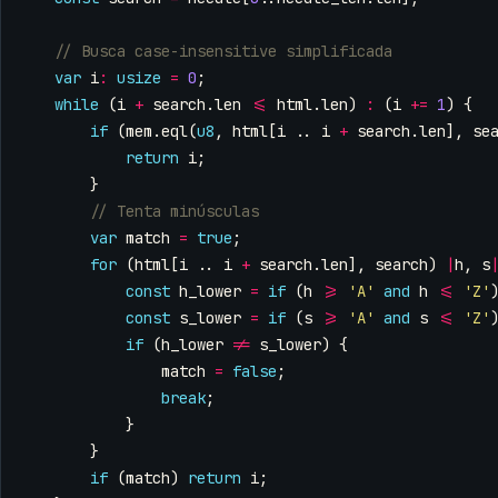
var
i
:
usize
=
0
;
while
(
i
+
search
.
len
<=
html
.
len
)
:
(
i
+=
1
)
{
if
(
mem
.
eql
(
u8
,
html
[
i
..
i
+
search
.
len
],
se
return
i
;
}
var
match
=
true
;
for
(
html
[
i
..
i
+
search
.
len
],
search
)
|
h
,
s
const
h_lower
=
if
(
h
>=
'A'
and
h
<=
'Z'
const
s_lower
=
if
(
s
>=
'A'
and
s
<=
'Z'
if
(
h_lower
!=
s_lower
)
{
match
=
false
;
break
;
}
}
if
(
match
)
return
i
;