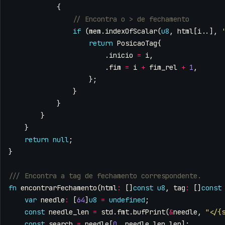
{
if
(
mem
.
indexOfScalar
(
u8
,
html
[
i
..],
return
PosicaoTag
{
.
inicio
=
i
,
.
fim
=
i
+
fim_rel
+
1
,
};
}
}
}
}
return
null
;
}
fn
encontrarFechamento
(
html
:
[]
const
u8
,
tag
:
[]
const
var
needle
:
[
64
]
u8
=
undefined
;
const
needle_len
=
std
.
fmt
.
bufPrint
(
&
needle
,
"</{
const
search
=
needle
[
0
..
needle_len
.
len
];