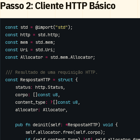
Passo 2: Cliente HTTP Básico
const
std
=
@import
(
"std"
);
const
http
=
std
.
http
;
const
mem
=
std
.
mem
;
const
Uri
=
std
.
Uri
;
const
Allocator
=
std
.
mem
.
Allocator
;
const
RespostaHTTP
=
struct
{
status
:
http
.
Status
,
corpo
:
[]
const
u8
,
content_type
:
?
[]
const
u8
,
allocator
:
Allocator
,
pub
fn
deinit
(
self
:
*
RespostaHTTP
)
void
{
self
.
allocator
.
free
(
self
.
corpo
);
if
(
self
.
content_type
)
|
ct
|
self
.
allocator
.
fr