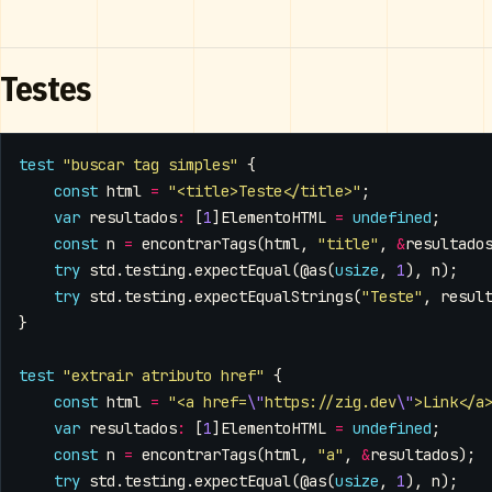
Testes
test
"buscar tag simples"
{
const
html
=
"<title>Teste</title>"
;
var
resultados
:
[
1
]
ElementoHTML
=
undefined
;
const
n
=
encontrarTags
(
html
,
"title"
,
&
resultado
try
std
.
testing
.
expectEqual
(
@as
(
usize
,
1
),
n
);
try
std
.
testing
.
expectEqualStrings
(
"Teste"
,
resul
}
test
"extrair atributo href"
{
const
html
=
"<a href=
\"
https://zig.dev
\"
>Link</a
var
resultados
:
[
1
]
ElementoHTML
=
undefined
;
const
n
=
encontrarTags
(
html
,
"a"
,
&
resultados
);
try
std
.
testing
.
expectEqual
(
@as
(
usize
,
1
),
n
);