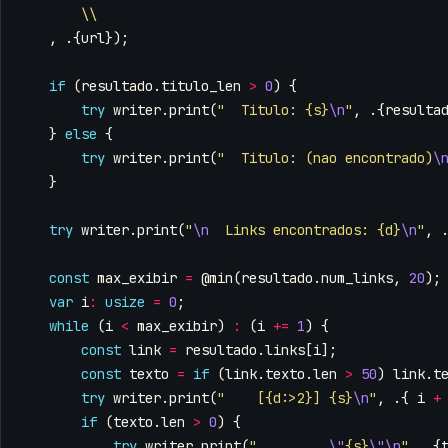
\\
,
.{
url
});
if
(
resultado
.
titulo_len
>
0
)
{
try
writer
.
print
(
"  Titulo: {s}
\n
"
,
.{
resulta
}
else
{
try
writer
.
print
(
"  Titulo: (nao encontrado)
\
}
try
writer
.
print
(
"
\n
  Links encontrados: {d}
\n
"
,
const
max_exibir
=
@min
(
resultado
.
num_links
,
20
);
var
i
:
usize
=
0
;
while
(
i
<
max_exibir
)
:
(
i
+=
1
)
{
const
link
=
resultado
.
links
[
i
];
const
texto
=
if
(
link
.
texto
.
len
>
50
)
link
.
t
try
writer
.
print
(
"    [{d:>2}] {s}
\n
"
,
.{
i
+
if
(
texto
.
len
>
0
)
{
try
writer
.
print
(
"         
\"
{s}
\"\n
"
,
.{