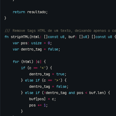
return
resultado
;
}
fn
stripHTML
(
html
:
[]
const
u8
,
buf
:
[]
u8
)
[]
const
u8
var
pos
:
usize
=
0
;
var
dentro_tag
=
false
;
for
(
html
)
|
c
|
{
if
(
c
==
'<'
)
{
dentro_tag
=
true
;
}
else
if
(
c
==
'>'
)
{
dentro_tag
=
false
;
}
else
if
(
!
dentro_tag
and
pos
<
buf
.
len
)
{
buf
[
pos
]
=
c
;
pos
+=
1
;
}