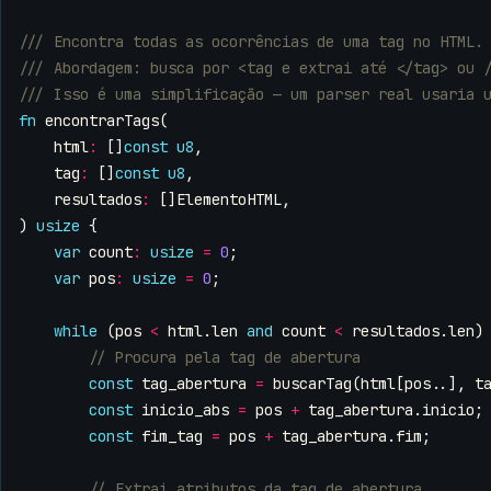
fn
encontrarTags
(
html
:
[]
const
u8
,
tag
:
[]
const
u8
,
resultados
:
[]
ElementoHTML
,
)
usize
{
var
count
:
usize
=
0
;
var
pos
:
usize
=
0
;
while
(
pos
<
html
.
len
and
count
<
resultados
.
len
)
const
tag_abertura
=
buscarTag
(
html
[
pos
..],
t
const
inicio_abs
=
pos
+
tag_abertura
.
inicio
;
const
fim_tag
=
pos
+
tag_abertura
.
fim
;