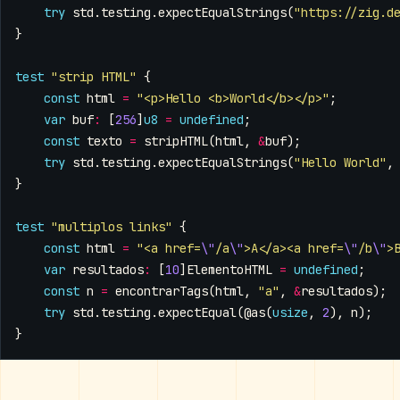
try
std
.
testing
.
expectEqualStrings
(
"https://zig.d
}
test
"strip HTML"
{
const
html
=
"<p>Hello <b>World</b></p>"
;
var
buf
:
[
256
]
u8
=
undefined
;
const
texto
=
stripHTML
(
html
,
&
buf
);
try
std
.
testing
.
expectEqualStrings
(
"Hello World"
,
}
test
"multiplos links"
{
const
html
=
"<a href=
\"
/a
\"
>A</a><a href=
\"
/b
\"
>
var
resultados
:
[
10
]
ElementoHTML
=
undefined
;
const
n
=
encontrarTags
(
html
,
"a"
,
&
resultados
);
try
std
.
testing
.
expectEqual
(
@as
(
usize
,
2
),
n
);
}