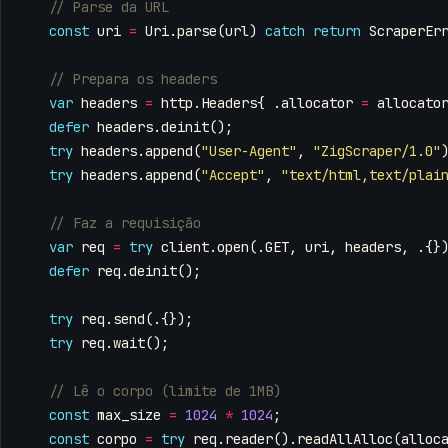
const
uri
=
Uri
.
parse
(
url
)
catch
return
ScraperEr
var
headers
=
http
.
Headers
{
.
allocator
=
allocato
defer
headers
.
deinit
();
try
headers
.
append
(
"User-Agent"
,
"ZigScraper/1.0"
try
headers
.
append
(
"Accept"
,
"text/html,text/plai
var
req
=
try
client
.
open
(.
GET
,
uri
,
headers
,
.{}
defer
req
.
deinit
();
try
req
.
send
(.{});
try
req
.
wait
();
const
max_size
=
1024
*
1024
;
const
corpo
=
try
req
.
reader
().
readAllAlloc
(
alloc