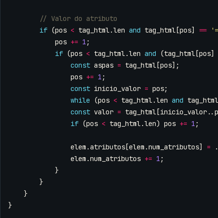
if
(
pos
<
tag_html
.
len
and
tag_html
[
pos
]
==
'
pos
+=
1
;
if
(
pos
<
tag_html
.
len
and
(
tag_html
[
pos
]
const
aspas
=
tag_html
[
pos
];
pos
+=
1
;
const
inicio_valor
=
pos
;
while
(
pos
<
tag_html
.
len
and
tag_htm
const
valor
=
tag_html
[
inicio_valor
..
if
(
pos
<
tag_html
.
len
)
pos
+=
1
;
elem
.
atributos
[
elem
.
num_atributos
]
=
elem
.
num_atributos
+=
1
;
}
}
}
}