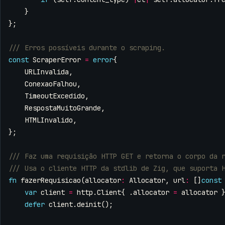
}
};
const
ScraperError
=
error
{
URLInvalida
,
ConexaoFalhou
,
TimeoutExcedido
,
RespostaMuitoGrande
,
HTMLInvalido
,
};
fn
fazerRequisicao
(
allocator
:
Allocator
,
url
:
[]
const
var
client
=
http
.
Client
{
.
allocator
=
allocator
defer
client
.
deinit
();