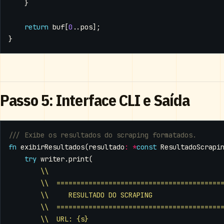
}
return
buf
[
0
..
pos
];
}
Passo 5: Interface CLI e Saída
fn
exibirResultados
(
resultado
:
*
const
ResultadoScrapi
try
writer
.
print
(
\\
\\  =========================================
\\     RESULTADO DO SCRAPING
\\  =========================================
\\  URL: {s}