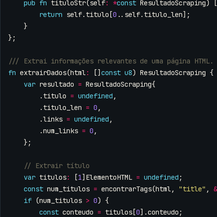
pub
fn
tituloStr
(
self
:
*
const
ResultadoScraping
)
return
self
.
titulo
[
0
..
self
.
titulo_len
];
}
};
fn
extrairDados
(
html
:
[]
const
u8
)
ResultadoScraping
{
var
resultado
=
ResultadoScraping
{
.
titulo
=
undefined
,
.
titulo_len
=
0
,
.
links
=
undefined
,
.
num_links
=
0
,
};
var
titulos
:
[
1
]
ElementoHTML
=
undefined
;
const
num_titulos
=
encontrarTags
(
html
,
"title"
,
if
(
num_titulos
>
0
)
{
const
conteudo
=
titulos
[
0
].
conteudo
;