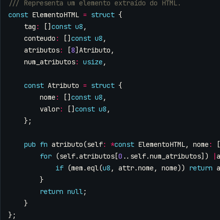
const
ElementoHTML
=
struct
{
tag
:
[]
const
u8
,
conteudo
:
[]
const
u8
,
atributos
:
[
8
]
Atributo
,
num_atributos
:
usize
,
const
Atributo
=
struct
{
nome
:
[]
const
u8
,
valor
:
[]
const
u8
,
};
pub
fn
atributo
(
self
:
*
const
ElementoHTML
,
nome
:
for
(
self
.
atributos
[
0
..
self
.
num_atributos
])
|
if
(
mem
.
eql
(
u8
,
attr
.
nome
,
nome
))
return
}
return
null
;
}
};