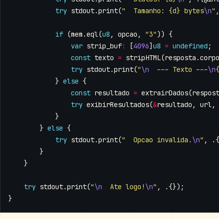
try
stdout
.
print
(
"  Tamanho: {d} bytes
\n
"
if
(
mem
.
eql
(
u8
,
opcao
,
"3"
))
{
var
strip_buf
:
[
4096
]
u8
=
undefined
;
const
texto
=
stripHTML
(
resposta
.
corp
try
stdout
.
print
(
"
\n
  --- Texto ---
\n
}
else
{
const
resultado
=
extrairDados
(
respos
try
exibirResultados
(
&
resultado
,
url
,
}
}
else
{
try
stdout
.
print
(
"  Opcao invalida.
\n
"
,
.
}
}
try
stdout
.
print
(
"
\n
  Ate logo!
\n
"
,
.{});
}