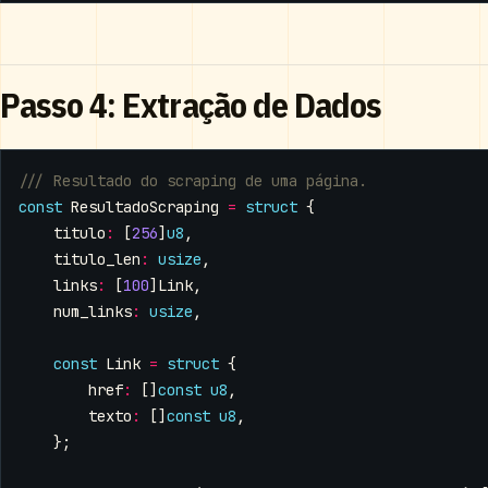
Passo 4: Extração de Dados
const
ResultadoScraping
=
struct
{
titulo
:
[
256
]
u8
,
titulo_len
:
usize
,
links
:
[
100
]
Link
,
num_links
:
usize
,
const
Link
=
struct
{
href
:
[]
const
u8
,
texto
:
[]
const
u8
,
};