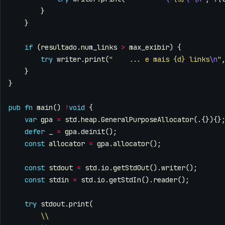
}
}
if
(
resultado
.
num_links
>
max_exibir
)
{
try
writer
.
print
(
"    ... e mais {d} links
\n
"
}
}
pub
fn
main
()
!
void
{
var
gpa
=
std
.
heap
.
GeneralPurposeAllocator
(.{}){}
defer
_
=
gpa
.
deinit
();
const
allocator
=
gpa
.
allocator
();
const
stdout
=
std
.
io
.
getStdOut
().
writer
();
const
stdin
=
std
.
io
.
getStdIn
().
reader
();
try
stdout
.
print
(
\\