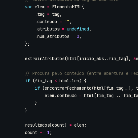
var
elem
=
ElementoHTML
{
.
tag
=
tag
,
.
conteudo
=
""
,
.
atributos
=
undefined
,
.
num_atributos
=
0
,
};
extrairAtributos
(
html
[
inicio_abs
..
fim_tag
],
&
if
(
fim_tag
<
html
.
len
)
{
if
(
encontrarFechamento
(
html
[
fim_tag
..],
elem
.
conteudo
=
html
[
fim_tag
..
fim_t
}
}
resultados
[
count
]
=
elem
;
count
+=
1
;