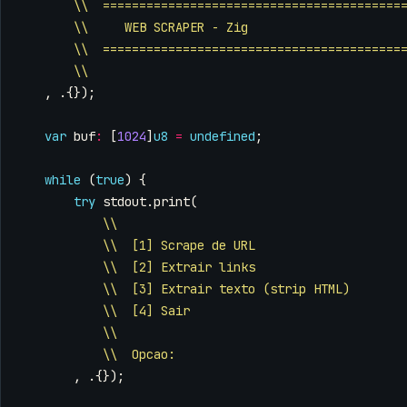
\\  =========================================
\\     WEB SCRAPER - Zig
\\  =========================================
\\
,
.{});
var
buf
:
[
1024
]
u8
=
undefined
;
while
(
true
)
{
try
stdout
.
print
(
\\
\\  [1] Scrape de URL
\\  [2] Extrair links
\\  [3] Extrair texto (strip HTML)
\\  [4] Sair
\\
\\  Opcao:
,
.{});