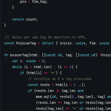
pos
=
fim_tag
;
}
return
count
;
}
const
PosicaoTag
=
struct
{
inicio
:
usize
,
fim
:
usize
fn
buscarTag
(
html
:
[]
const
u8
,
tag
:
[]
const
u8
)
?
Posi
var
i
:
usize
=
0
;
while
(
i
<
html
.
len
)
:
(
i
+=
1
)
{
if
(
html
[
i
]
==
'<'
)
{
const
resto
=
html
[
i
+
1
..];
if
(
resto
.
len
>=
tag
.
len
and
mem
.
eql
(
u8
,
resto
[
0
..
tag
.
len
],
tag
)
a
(
resto
.
len
==
tag
.
len
or
resto
[
tag
.
le
resto
[
tag
.
len
]
==
'>'
or
resto
[
tag
.
le