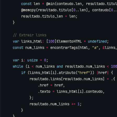
const
len
=
@min
(
conteudo
.
len
,
resultado
.
titu
@memcpy
(
resultado
.
titulo
[
0
..
len
],
conteudo
[
0
.
resultado
.
titulo_len
=
len
;
}
var
links_html
:
[
100
]
ElementoHTML
=
undefined
;
const
num_links
=
encontrarTags
(
html
,
"a"
,
&
links
var
i
:
usize
=
0
;
while
(
i
<
num_links
and
resultado
.
num_links
<
10
if
(
links_html
[
i
].
atributo
(
"href"
))
|
href
|
{
resultado
.
links
[
resultado
.
num_links
]
=
.{
.
href
=
href
,
.
texto
=
links_html
[
i
].
conteudo
,
};
resultado
.
num_links
+=
1
;
}
}