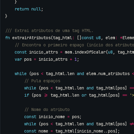
}
return
null
;
}
fn
extrairAtributos
(
tag_html
:
[]
const
u8
,
elem
:
*
Elem
const
inicio_attrs
=
mem
.
indexOfScalar
(
u8
,
tag_ht
var
pos
=
inicio_attrs
+
1
;
while
(
pos
<
tag_html
.
len
and
elem
.
num_atributos
while
(
pos
<
tag_html
.
len
and
tag_html
[
pos
]
=
if
(
pos
>=
tag_html
.
len
or
tag_html
[
pos
]
==
'
const
inicio_nome
=
pos
;
while
(
pos
<
tag_html
.
len
and
tag_html
[
pos
]
!
const
nome
=
tag_html
[
inicio_nome
..
pos
];