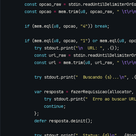
const
opcao_raw
=
stdin
.
readUntilDelimiterOrE
const
opcao
=
mem
.
trim
(
u8
,
opcao_raw
,
" 
\t\r\
if
(
mem
.
eql
(
u8
,
opcao
,
"4"
))
break
;
if
(
mem
.
eql
(
u8
,
opcao
,
"1"
)
or
mem
.
eql
(
u8
,
op
try
stdout
.
print
(
"
\n
  URL: "
,
.{});
const
url_raw
=
stdin
.
readUntilDelimiterO
const
url
=
mem
.
trim
(
u8
,
url_raw
,
" 
\t\r\
try
stdout
.
print
(
"  Buscando {s}...
\n
"
,
.
var
resposta
=
fazerRequisicao
(
allocator
,
try
stdout
.
print
(
"  Erro ao buscar UR
continue
;
};
defer
resposta
.
deinit
();
try
stdout
.
print
(
"  Status: {d}
\n
"
,
.{
@in