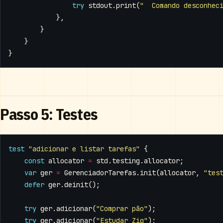
try
stdout
.
print
(
"  Comando desconhec
},
}
}
}
Passo 5: Testes
test
"adicionar e listar tarefas"
{
const
allocator
=
std
.
testing
.
allocator
;
var
ger
=
GerenciadorTarefas
.
init
(
allocator
,
"tes
defer
ger
.
deinit
();
try
ger
.
adicionar
(
"Comprar pão"
);
try
ger
.
adicionar
(
"Estudar Zig"
);