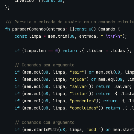
invalido
:
[]
const
u8
,
};
fn
parsearComando
(
entrada
:
[]
const
u8
)
Comando
{
const
limpa
=
mem
.
trim
(
u8
,
entrada
,
" 
\t\r\n
"
);
if
(
limpa
.
len
==
0
)
return
.{
.
listar
=
.
todas
};
if
(
mem
.
eql
(
u8
,
limpa
,
"sair"
)
or
mem
.
eql
(
u8
,
lim
if
(
mem
.
eql
(
u8
,
limpa
,
"ajuda"
)
or
mem
.
eql
(
u8
,
li
if
(
mem
.
eql
(
u8
,
limpa
,
"salvar"
))
return
.
salvar
;
if
(
mem
.
eql
(
u8
,
limpa
,
"listar"
))
return
.{
.
list
if
(
mem
.
eql
(
u8
,
limpa
,
"pendentes"
))
return
.{
.
l
if
(
mem
.
eql
(
u8
,
limpa
,
"concluidas"
))
return
.{
.
if
(
mem
.
startsWith
(
u8
,
limpa
,
"add "
)
or
mem
.
star