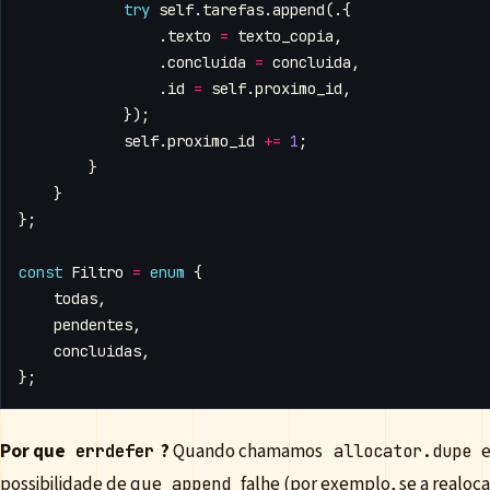
try
self
.
tarefas
.
append
(.{
.
texto
=
texto_copia
,
.
concluida
=
concluida
,
.
id
=
self
.
proximo_id
,
});
self
.
proximo_id
+=
1
;
}
}
};
const
Filtro
=
enum
{
todas
,
pendentes
,
concluidas
,
};
Por que
?
Quando chamamos
e
errdefer
allocator.dupe
possibilidade de que
falhe (por exemplo, se a realoca
append