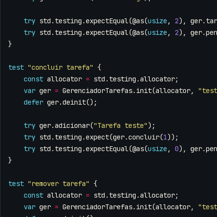
try
std
.
testing
.
expectEqual
(
@as
(
usize
,
2
),
ger
.
ta
try
std
.
testing
.
expectEqual
(
@as
(
usize
,
2
),
ger
.
pe
}
test
"concluir tarefa"
{
const
allocator
=
std
.
testing
.
allocator
;
var
ger
=
GerenciadorTarefas
.
init
(
allocator
,
"tes
defer
ger
.
deinit
();
try
ger
.
adicionar
(
"Tarefa teste"
);
try
std
.
testing
.
expect
(
ger
.
concluir
(
1
));
try
std
.
testing
.
expectEqual
(
@as
(
usize
,
0
),
ger
.
pe
}
test
"remover tarefa"
{
const
allocator
=
std
.
testing
.
allocator
;
var
ger
=
GerenciadorTarefas
.
init
(
allocator
,
"tes