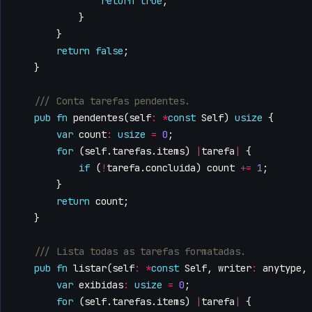
return
true
;
}
}
return
false
;
}
pub
fn
pendentes
(
self
:
*
const
Self
)
usize
{
var
count
:
usize
=
0
;
for
(
self
.
tarefas
.
items
)
|
tarefa
|
{
if
(
!
tarefa
.
concluida
)
count
+=
1
;
}
return
count
;
}
pub
fn
listar
(
self
:
*
const
Self
,
writer
:
anytype
,
var
exibidas
:
usize
=
0
;
for
(
self
.
tarefas
.
items
)
|
tarefa
|
{