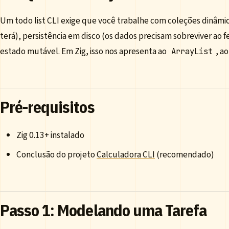
Um todo list CLI exige que você trabalhe com coleções dinâmi
terá), persistência em disco (os dados precisam sobreviver a
estado mutável. Em Zig, isso nos apresenta ao
, a
ArrayList
Pré-requisitos
Zig 0.13+ instalado
Conclusão do projeto
Calculadora CLI
(recomendado)
Passo 1: Modelando uma Tarefa