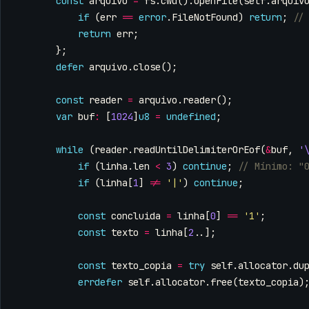
const
arquivo
=
fs
.
cwd
().
openFile
(
self
.
arquiv
if
(
err
==
error
.
FileNotFound
)
return
;
return
err
;
};
defer
arquivo
.
close
();
const
reader
=
arquivo
.
reader
();
var
buf
:
[
1024
]
u8
=
undefined
;
while
(
reader
.
readUntilDelimiterOrEof
(
&
buf
,
'
if
(
linha
.
len
<
3
)
continue
;
if
(
linha
[
1
]
!=
'|'
)
continue
;
const
concluida
=
linha
[
0
]
==
'1'
;
const
texto
=
linha
[
2
..];
const
texto_copia
=
try
self
.
allocator
.
du
errdefer
self
.
allocator
.
free
(
texto_copia
)