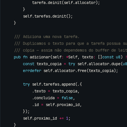
tarefa
.
deinit
(
self
.
allocator
);
}
self
.
tarefas
.
deinit
();
}
pub
fn
adicionar
(
self
:
*
Self
,
texto
:
[]
const
u8
)
const
texto_copia
=
try
self
.
allocator
.
dupe
(
u
errdefer
self
.
allocator
.
free
(
texto_copia
);
try
self
.
tarefas
.
append
(.{
.
texto
=
texto_copia
,
.
concluida
=
false
,
.
id
=
self
.
proximo_id
,
});
self
.
proximo_id
+=
1
;
}