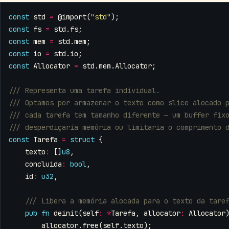
const
std
=
@import
(
"std"
);
const
fs
=
std
.
fs
;
const
mem
=
std
.
mem
;
const
io
=
std
.
io
;
const
Allocator
=
std
.
mem
.
Allocator
;
const
Tarefa
=
struct
{
texto
:
[]
u8
,
concluida
:
bool
,
id
:
u32
,
pub
fn
deinit
(
self
:
*
Tarefa
,
allocator
:
Allocator
allocator
.
free
(
self
.
texto
);