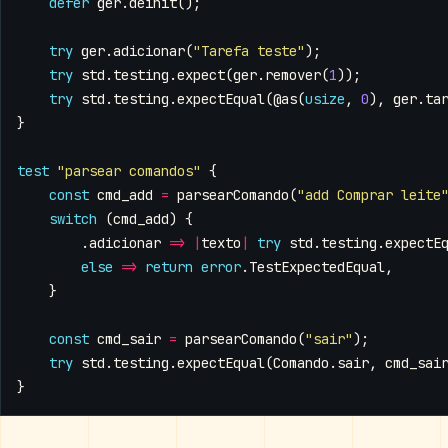
defer
ger
.
deinit
();
try
ger
.
adicionar
(
"Tarefa teste"
);
try
std
.
testing
.
expect
(
ger
.
remover
(
1
));
try
std
.
testing
.
expectEqual
(
@as
(
usize
,
0
),
ger
.
ta
}
test
"parsear comandos"
{
const
cmd_add
=
parsearComando
(
"add Comprar leite
switch
(
cmd_add
)
{
.
adicionar
=>
|
texto
|
try
std
.
testing
.
expectE
else
=>
return
error
.
TestExpectedEqual
,
}
const
cmd_sair
=
parsearComando
(
"sair"
);
try
std
.
testing
.
expectEqual
(
Comando
.
sair
,
cmd_sai
}