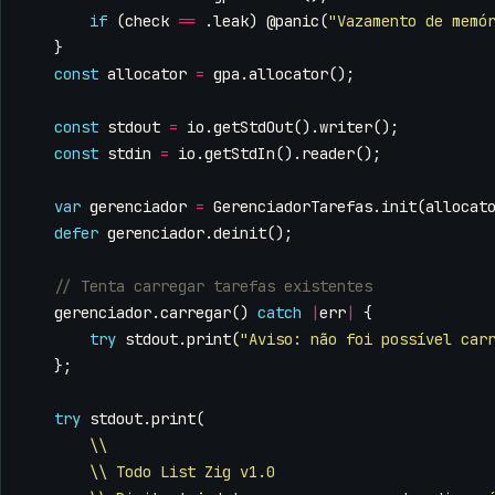
if
(
check
==
.
leak
)
@panic
(
"Vazamento de memó
}
const
allocator
=
gpa
.
allocator
();
const
stdout
=
io
.
getStdOut
().
writer
();
const
stdin
=
io
.
getStdIn
().
reader
();
var
gerenciador
=
GerenciadorTarefas
.
init
(
allocat
defer
gerenciador
.
deinit
();
gerenciador
.
carregar
()
catch
|
err
|
{
try
stdout
.
print
(
"Aviso: não foi possível car
};
try
stdout
.
print
(
\\
\\ Todo List Zig v1.0