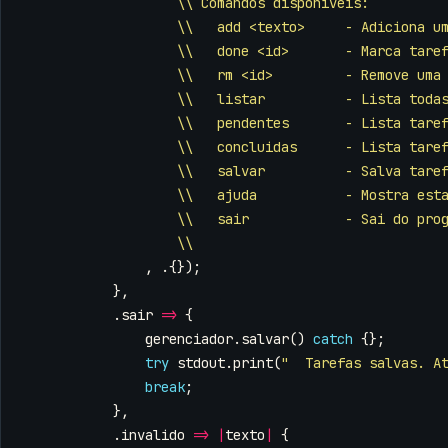
\\ Comandos disponíveis:
\\   add <texto>     - Adiciona u
\\   done <id>       - Marca tare
\\   rm <id>         - Remove uma
\\   listar          - Lista toda
\\   pendentes       - Lista tare
\\   concluidas      - Lista tare
\\   salvar          - Salva tare
\\   ajuda           - Mostra est
\\   sair            - Sai do pro
\\
,
.{});
},
.
sair
=>
{
gerenciador
.
salvar
()
catch
{};
try
stdout
.
print
(
"  Tarefas salvas. A
break
;
},
.
invalido
=>
|
texto
|
{