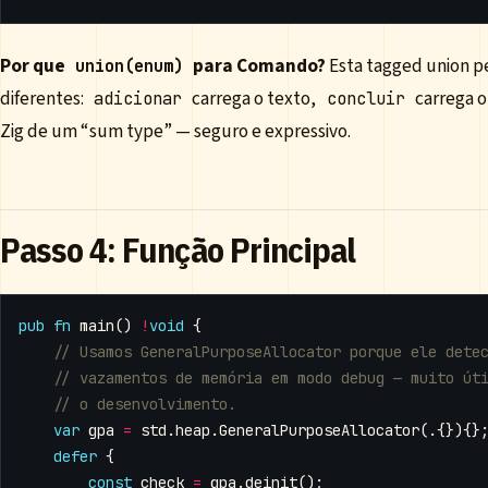
Por que
para Comando?
Esta tagged union p
union(enum)
diferentes:
carrega o texto,
carrega o
adicionar
concluir
Zig de um “sum type” — seguro e expressivo.
Passo 4: Função Principal
pub
fn
main
()
!
void
{
var
gpa
=
std
.
heap
.
GeneralPurposeAllocator
(.{}){}
defer
{
const
check
=
gpa
.
deinit
();