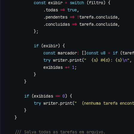
const
exibir
=
switch
(
filtro
)
{
.
todas
=>
true
,
.
pendentes
=>
!
tarefa
.
concluida
,
.
concluidas
=>
tarefa
.
concluida
,
};
if
(
exibir
)
{
const
marcador
:
[]
const
u8
=
if
(
tare
try
writer
.
print
(
"  {s} #{d}: {s}
\n
"
,
exibidas
+=
1
;
}
}
if
(
exibidas
==
0
)
{
try
writer
.
print
(
"  (nenhuma tarefa encon
}
}