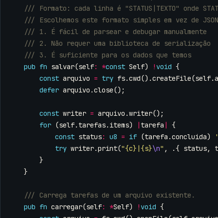
pub
fn
salvar
(
self
:
*
const
Self
)
!
void
{
const
arquivo
=
try
fs
.
cwd
().
createFile
(
self
.
defer
arquivo
.
close
();
const
writer
=
arquivo
.
writer
();
for
(
self
.
tarefas
.
items
)
|
tarefa
|
{
const
status
:
u8
=
if
(
tarefa
.
concluida
)
try
writer
.
print
(
"{c}|{s}
\n
"
,
.{
status
,
}
}
pub
fn
carregar
(
self
:
*
Self
)
!
void
{