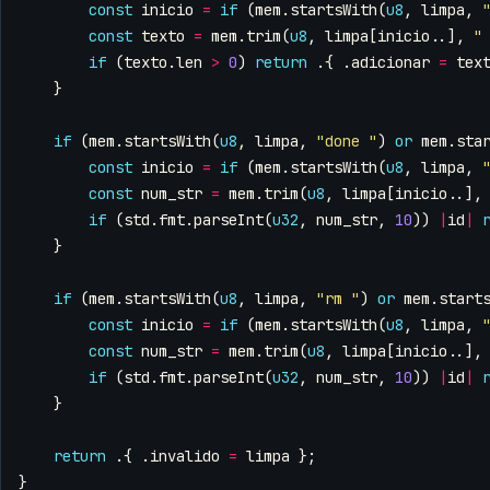
const
inicio
=
if
(
mem
.
startsWith
(
u8
,
limpa
,
const
texto
=
mem
.
trim
(
u8
,
limpa
[
inicio
..],
"
if
(
texto
.
len
>
0
)
return
.{
.
adicionar
=
tex
}
if
(
mem
.
startsWith
(
u8
,
limpa
,
"done "
)
or
mem
.
sta
const
inicio
=
if
(
mem
.
startsWith
(
u8
,
limpa
,
const
num_str
=
mem
.
trim
(
u8
,
limpa
[
inicio
..],
if
(
std
.
fmt
.
parseInt
(
u32
,
num_str
,
10
))
|
id
|
}
if
(
mem
.
startsWith
(
u8
,
limpa
,
"rm "
)
or
mem
.
start
const
inicio
=
if
(
mem
.
startsWith
(
u8
,
limpa
,
const
num_str
=
mem
.
trim
(
u8
,
limpa
[
inicio
..],
if
(
std
.
fmt
.
parseInt
(
u32
,
num_str
,
10
))
|
id
|
}
return
.{
.
invalido
=
limpa
};
}