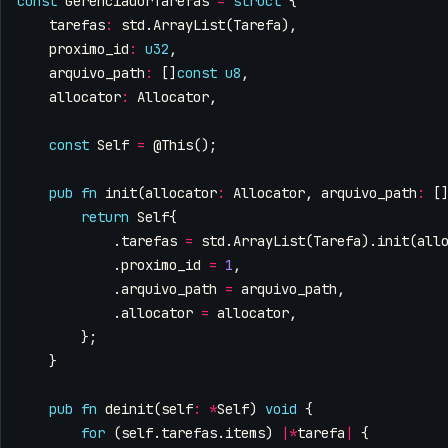
const
GerenciadorTarefas
=
struct
{
tarefas
:
std
.
ArrayList
(
Tarefa
),
proximo_id
:
u32
,
arquivo_path
:
[]
const
u8
,
allocator
:
Allocator
,
const
Self
=
@This
();
pub
fn
init
(
allocator
:
Allocator
,
arquivo_path
:
[
return
Self
{
.
tarefas
=
std
.
ArrayList
(
Tarefa
).
init
(
all
.
proximo_id
=
1
,
.
arquivo_path
=
arquivo_path
,
.
allocator
=
allocator
,
};
}
pub
fn
deinit
(
self
:
*
Self
)
void
{
for
(
self
.
tarefas
.
items
)
|*
tarefa
|
{