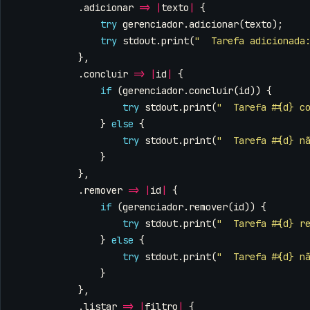
.
adicionar
=>
|
texto
|
{
try
gerenciador
.
adicionar
(
texto
);
try
stdout
.
print
(
"  Tarefa adicionada
},
.
concluir
=>
|
id
|
{
if
(
gerenciador
.
concluir
(
id
))
{
try
stdout
.
print
(
"  Tarefa #{d} c
}
else
{
try
stdout
.
print
(
"  Tarefa #{d} n
}
},
.
remover
=>
|
id
|
{
if
(
gerenciador
.
remover
(
id
))
{
try
stdout
.
print
(
"  Tarefa #{d} r
}
else
{
try
stdout
.
print
(
"  Tarefa #{d} n
}
},
.
listar
=>
|
filtro
|
{