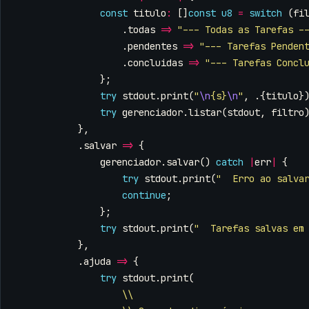
const
titulo
:
[]
const
u8
=
switch
(
fi
.
todas
=>
"--- Todas as Tarefas -
.
pendentes
=>
"--- Tarefas Penden
.
concluidas
=>
"--- Tarefas Concl
};
try
stdout
.
print
(
"
\n
{s}
\n
"
,
.{
titulo
}
try
gerenciador
.
listar
(
stdout
,
filtro
},
.
salvar
=>
{
gerenciador
.
salvar
()
catch
|
err
|
{
try
stdout
.
print
(
"  Erro ao salva
continue
;
};
try
stdout
.
print
(
"  Tarefas salvas em
},
.
ajuda
=>
{
try
stdout
.
print
(
\\