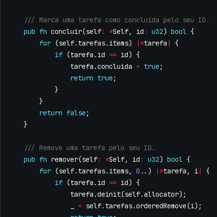
pub
fn
concluir
(
self
:
*
Self
,
id
:
u32
)
bool
{
for
(
self
.
tarefas
.
items
)
|*
tarefa
|
{
if
(
tarefa
.
id
==
id
)
{
tarefa
.
concluida
=
true
;
return
true
;
}
}
return
false
;
}
pub
fn
remover
(
self
:
*
Self
,
id
:
u32
)
bool
{
for
(
self
.
tarefas
.
items
,
0
..)
|*
tarefa
,
i
|
{
if
(
tarefa
.
id
==
id
)
{
tarefa
.
deinit
(
self
.
allocator
);
_
=
self
.
tarefas
.
orderedRemove
(
i
);