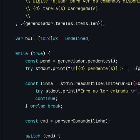
\\ Digite 'ajuda' para ver os comandos dispon
\\ {d} tarefa(s) carregada(s).
\\
,
.{
gerenciador
.
tarefas
.
items
.
len
});
var
buf
:
[
1024
]
u8
=
undefined
;
while
(
true
)
{
const
pend
=
gerenciador
.
pendentes
();
try
stdout
.
print
(
"
\n
[{d} pendente(s)] > "
,
.{
const
linha
=
stdin
.
readUntilDelimiterOrEof
(
&
try
stdout
.
print
(
"Erro ao ler entrada.
\n
"
continue
;
}
orelse
break
;
const
cmd
=
parsearComando
(
linha
);
switch
(
cmd
)
{