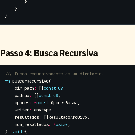
}
}
}
Passo 4: Busca Recursiva
fn
buscarRecursivo
(
dir_path
:
[]
const
u8
,
padrao
:
[]
const
u8
,
opcoes
:
*
const
OpcoesBusca
,
writer
:
anytype
,
resultados
:
[]
ResultadoArquivo
,
num_resultados
:
*
usize
,
)
!
void
{