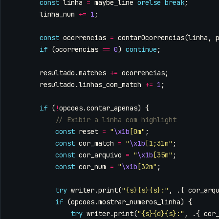
const
linha
=
maybe_line
orelse
break
;
linha_num
+=
1
;
const
ocorrencias
=
contarOcorrencias
(
linha
,
if
(
ocorrencias
==
0
)
continue
;
resultado
.
matches
+=
ocorrencias
;
resultado
.
linhas_com_match
+=
1
;
if
(
!
opcoes
.
contar_apenas
)
{
const
reset
=
"
\x1b
[0m"
;
const
cor_match
=
"
\x1b
[1;31m"
;
const
cor_arquivo
=
"
\x1b
[35m"
;
const
cor_num
=
"
\x1b
[32m"
;
try
writer
.
print
(
"{s}{s}{s}:"
,
.{
cor_arq
if
(
opcoes
.
mostrar_numeros_linha
)
{
try
writer
.
print
(
"{s}{d}{s}:"
,
.{
cor