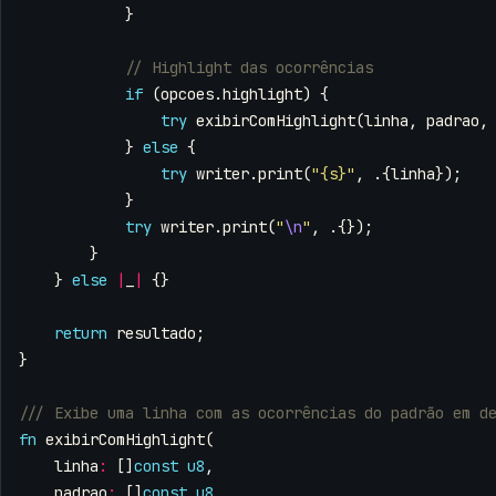
}
if
(
opcoes
.
highlight
)
{
try
exibirComHighlight
(
linha
,
padrao
,
}
else
{
try
writer
.
print
(
"{s}"
,
.{
linha
});
}
try
writer
.
print
(
"
\n
"
,
.{});
}
}
else
|
_
|
{}
return
resultado
;
}
fn
exibirComHighlight
(
linha
:
[]
const
u8
,
padrao
:
[]
const
u8
,