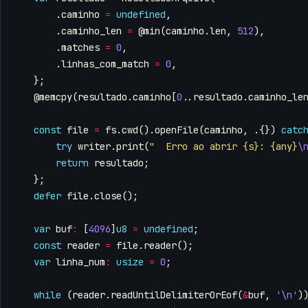
.
caminho
=
undefined
,
.
caminho_len
=
@min
(
caminho
.
len
,
512
),
.
matches
=
0
,
.
linhas_com_match
=
0
,
};
@memcpy
(
resultado
.
caminho
[
0
..
resultado
.
caminho_le
const
file
=
fs
.
cwd
().
openFile
(
caminho
,
.{})
catc
try
writer
.
print
(
"  Erro ao abrir {s}: {any}
\
return
resultado
;
};
defer
file
.
close
();
var
buf
:
[
4096
]
u8
=
undefined
;
const
reader
=
file
.
reader
();
var
linha_num
:
usize
=
0
;
while
(
reader
.
readUntilDelimiterOrEof
(
&
buf
,
'\n'
)