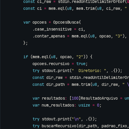
const
ci_raw
=
stdin
.
readUntilDelimiterOrEof
(
const
ci
=
mem
.
eql
(
u8
,
mem
.
trim
(
u8
,
ci_raw
,
"
var
opcoes
=
OpcoesBusca
{
.
case_insensitive
=
ci
,
.
contar_apenas
=
mem
.
eql
(
u8
,
opcao
,
"3"
),
};
if
(
mem
.
eql
(
u8
,
opcao
,
"2"
))
{
opcoes
.
recursivo
=
true
;
try
stdout
.
print
(
"  Diretorio: "
,
.{});
const
dir_raw
=
stdin
.
readUntilDelimiterO
const
dir_path
=
mem
.
trim
(
u8
,
dir_raw
,
" 
var
resultados
:
[
100
]
ResultadoArquivo
=
u
var
num_resultados
:
usize
=
0
;
try
stdout
.
print
(
"
\n
"
,
.{});
try
buscarRecursivo
(
dir_path
,
padrao_fixo