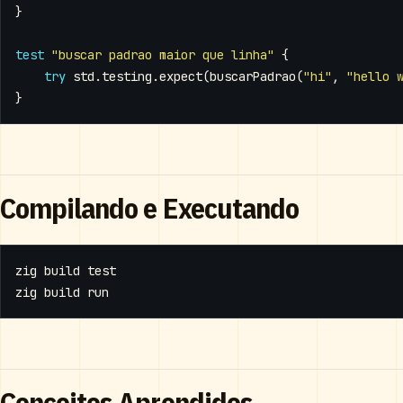
}
test
"buscar padrao maior que linha"
{
try
std
.
testing
.
expect
(
buscarPadrao
(
"hi"
,
"hello 
}
Compilando e Executando
zig build 
test
Conceitos Aprendidos