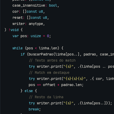
case_insensitive
:
bool
,
cor
:
[]
const
u8
,
reset
:
[]
const
u8
,
writer
:
anytype
,
)
!
void
{
var
pos
:
usize
=
0
;
while
(
pos
<
linha
.
len
)
{
if
(
buscarPadrao
(
linha
[
pos
..],
padrao
,
case_i
try
writer
.
print
(
"{s}"
,
.{
linha
[
pos
..
po
try
writer
.
print
(
"{s}{s}{s}"
,
.{
cor
,
lin
pos
+=
offset
+
padrao
.
len
;
}
else
{
try
writer
.
print
(
"{s}"
,
.{
linha
[
pos
..]});
break
;