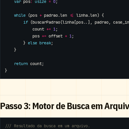
var
pos
:
usize
=
0
;
while
(
pos
+
padrao
.
len
<=
linha
.
len
)
{
if
(
buscarPadrao
(
linha
[
pos
..],
padrao
,
case_i
count
+=
1
;
pos
+=
offset
+
1
;
}
else
break
;
}
return
count
;
}
Passo 3: Motor de Busca em Arqui