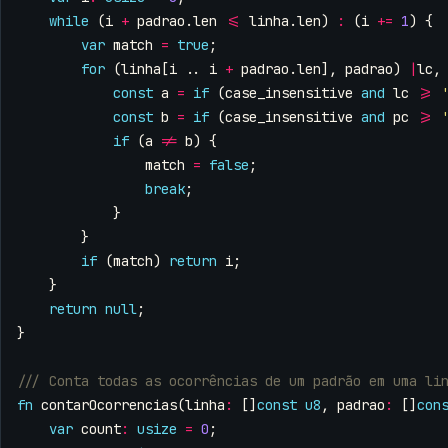
while
(
i
+
padrao
.
len
<=
linha
.
len
)
:
(
i
+=
1
)
{
var
match
=
true
;
for
(
linha
[
i
..
i
+
padrao
.
len
],
padrao
)
|
lc
,
const
a
=
if
(
case_insensitive
and
lc
>=
const
b
=
if
(
case_insensitive
and
pc
>=
if
(
a
!=
b
)
{
match
=
false
;
break
;
}
}
if
(
match
)
return
i
;
}
return
null
;
}
fn
contarOcorrencias
(
linha
:
[]
const
u8
,
padrao
:
[]
con
var
count
:
usize
=
0
;