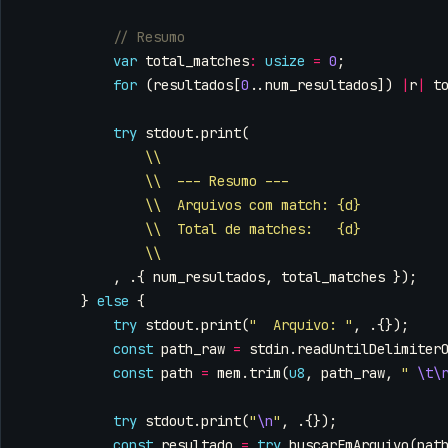
var
total_matches
:
usize
=
0
;
for
(
resultados
[
0
..
num_resultados
])
|
r
|
t
try
stdout
.
print
(
\\
\\  --- Resumo ---
\\  Arquivos com match: {d}
\\  Total de matches:   {d}
\\
,
.{
num_resultados
,
total_matches
});
}
else
{
try
stdout
.
print
(
"  Arquivo: "
,
.{});
const
path_raw
=
stdin
.
readUntilDelimiter
const
path
=
mem
.
trim
(
u8
,
path_raw
,
" 
\t\
try
stdout
.
print
(
"
\n
"
,
.{});
const
resultado
=
try
buscarEmArquivo
(
pat