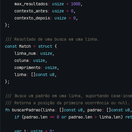
max_resultados
:
usize
=
1000
,
contexto_antes
:
usize
=
0
,
contexto_depois
:
usize
=
0
,
};
const
Match
=
struct
{
linha_num
:
usize
,
coluna
:
usize
,
comprimento
:
usize
,
linha
:
[]
const
u8
,
};
fn
buscarPadrao
(
linha
:
[]
const
u8
,
padrao
:
[]
const
u8
if
(
padrao
.
len
==
0
or
padrao
.
len
>
linha
.
len
)
re
var
i
:
usize
=
0
;