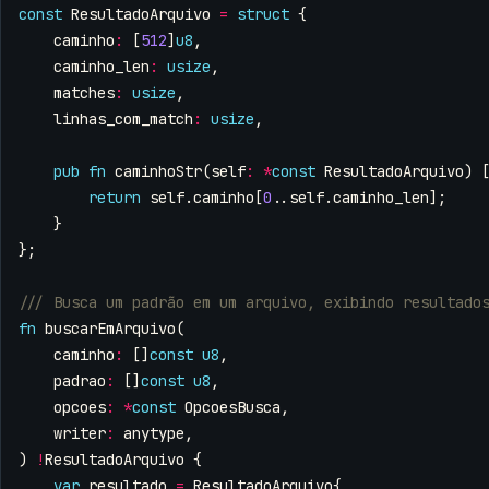
const
ResultadoArquivo
=
struct
{
caminho
:
[
512
]
u8
,
caminho_len
:
usize
,
matches
:
usize
,
linhas_com_match
:
usize
,
pub
fn
caminhoStr
(
self
:
*
const
ResultadoArquivo
)
return
self
.
caminho
[
0
..
self
.
caminho_len
];
}
};
fn
buscarEmArquivo
(
caminho
:
[]
const
u8
,
padrao
:
[]
const
u8
,
opcoes
:
*
const
OpcoesBusca
,
writer
:
anytype
,
)
!
ResultadoArquivo
{
var
resultado
=
ResultadoArquivo
{