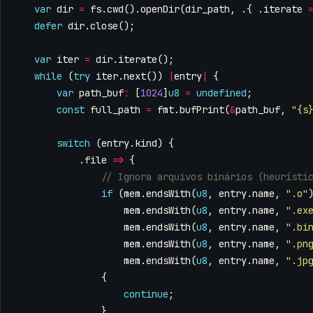
var
dir
=
fs
.
cwd
().
openDir
(
dir_path
,
.{
.
iterate
defer
dir
.
close
();
var
iter
=
dir
.
iterate
();
while
(
try
iter
.
next
())
|
entry
|
{
var
path_buf
:
[
1024
]
u8
=
undefined
;
const
full_path
=
fmt
.
bufPrint
(
&
path_buf
,
"{s
switch
(
entry
.
kind
)
{
.
file
=>
{
if
(
mem
.
endsWith
(
u8
,
entry
.
name
,
".o"
mem
.
endsWith
(
u8
,
entry
.
name
,
".ex
mem
.
endsWith
(
u8
,
entry
.
name
,
".bi
mem
.
endsWith
(
u8
,
entry
.
name
,
".pn
mem
.
endsWith
(
u8
,
entry
.
name
,
".jp
{
continue
;
}