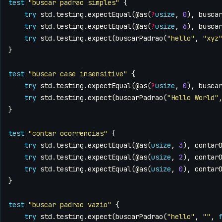
test
"buscar padrao simples"
{
try
std
.
testing
.
expectEqual
(
@as
(
?
usize
,
0
),
busca
try
std
.
testing
.
expectEqual
(
@as
(
?
usize
,
6
),
busca
try
std
.
testing
.
expect
(
buscarPadrao
(
"hello"
,
"xyz
}
test
"buscar case insensitive"
{
try
std
.
testing
.
expectEqual
(
@as
(
?
usize
,
0
),
busca
try
std
.
testing
.
expect
(
buscarPadrao
(
"Hello World"
}
test
"contar ocorrencias"
{
try
std
.
testing
.
expectEqual
(
@as
(
usize
,
3
),
contar
try
std
.
testing
.
expectEqual
(
@as
(
usize
,
2
),
contar
try
std
.
testing
.
expectEqual
(
@as
(
usize
,
0
),
contar
}
test
"buscar padrao vazio"
{
try
std
.
testing
.
expect
(
buscarPadrao
(
"hello"
,
""
,