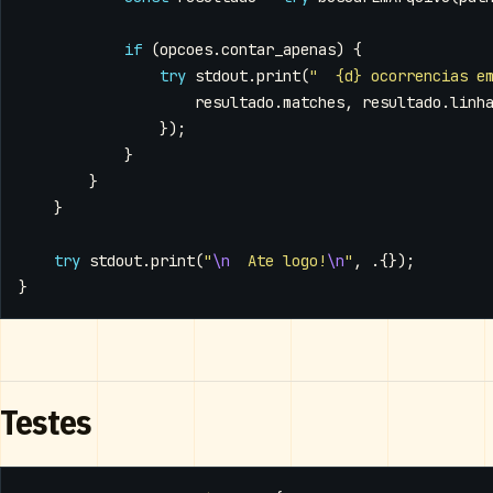
if
(
opcoes
.
contar_apenas
)
{
try
stdout
.
print
(
"  {d} ocorrencias e
resultado
.
matches
,
resultado
.
linh
});
}
}
}
try
stdout
.
print
(
"
\n
  Ate logo!
\n
"
,
.{});
}
Testes