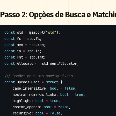
Passo 2: Opções de Busca e Match
const
std
=
@import
(
"std"
);
const
fs
=
std
.
fs
;
const
mem
=
std
.
mem
;
const
io
=
std
.
io
;
const
fmt
=
std
.
fmt
;
const
Allocator
=
std
.
mem
.
Allocator
;
const
OpcoesBusca
=
struct
{
case_insensitive
:
bool
=
false
,
mostrar_numeros_linha
:
bool
=
true
,
highlight
:
bool
=
true
,
contar_apenas
:
bool
=
false
,
recursivo
:
bool
=
false
,