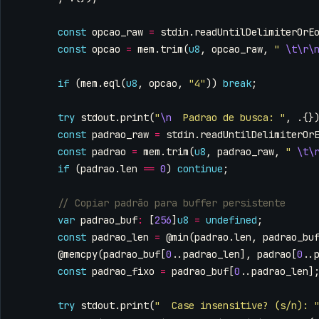
const
opcao_raw
=
stdin
.
readUntilDelimiterOrE
const
opcao
=
mem
.
trim
(
u8
,
opcao_raw
,
" 
\t\r\
if
(
mem
.
eql
(
u8
,
opcao
,
"4"
))
break
;
try
stdout
.
print
(
"
\n
  Padrao de busca: "
,
.{}
const
padrao_raw
=
stdin
.
readUntilDelimiterOr
const
padrao
=
mem
.
trim
(
u8
,
padrao_raw
,
" 
\t\
if
(
padrao
.
len
==
0
)
continue
;
var
padrao_buf
:
[
256
]
u8
=
undefined
;
const
padrao_len
=
@min
(
padrao
.
len
,
padrao_bu
@memcpy
(
padrao_buf
[
0
..
padrao_len
],
padrao
[
0
..
const
padrao_fixo
=
padrao_buf
[
0
..
padrao_len
]
try
stdout
.
print
(
"  Case insensitive? (s/n): 