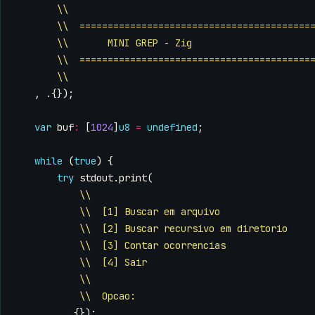
\\
\\  =========================================
\\       MINI GREP - Zig
\\  =========================================
\\
,
.{});
var
buf
:
[
1024
]
u8
=
undefined
;
while
(
true
)
{
try
stdout
.
print
(
\\
\\  [1] Buscar em arquivo
\\  [2] Buscar recursivo em diretorio
\\  [3] Contar ocorrencias
\\  [4] Sair
\\
\\  Opcao:
,
.{});