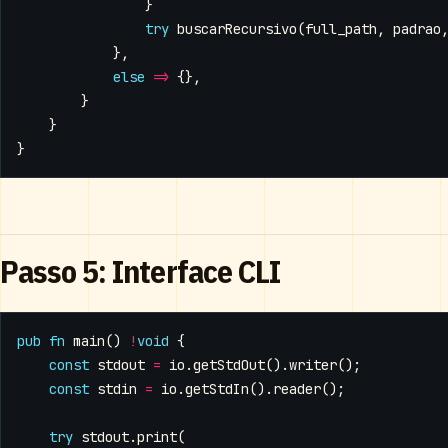
}
try
buscarRecursivo
(
full_path
,
padrao
},
else
=>
{},
}
}
}
Passo 5: Interface CLI
pub
fn
main
()
!
void
{
const
stdout
=
io
.
getStdOut
().
writer
();
const
stdin
=
io
.
getStdIn
().
reader
();
try
stdout
.
print
(