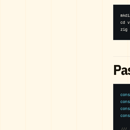
cd
Pa
cons
cons
cons
cons