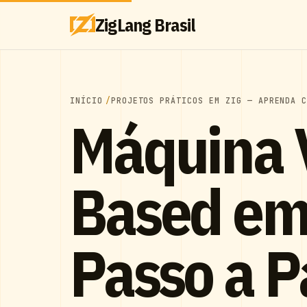
ZigLang Brasil
INÍCIO
PROJETOS PRÁTICOS EM ZIG — APRENDA 
Máquina V
Based em 
Passo a P