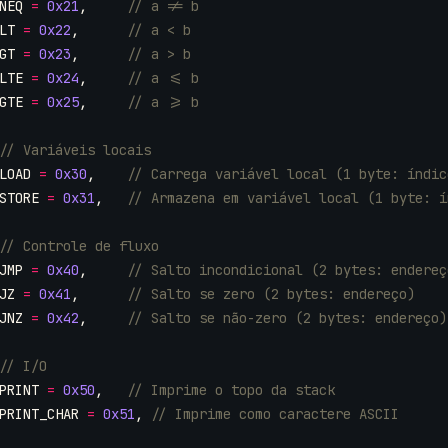
NEQ
=
0x21
,
LT
=
0x22
,
GT
=
0x23
,
LTE
=
0x24
,
GTE
=
0x25
,
LOAD
=
0x30
,
STORE
=
0x31
,
JMP
=
0x40
,
JZ
=
0x41
,
JNZ
=
0x42
,
PRINT
=
0x50
,
PRINT_CHAR
=
0x51
,