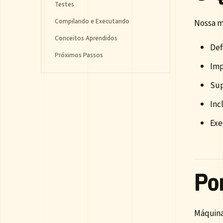
Testes
Compilando e Executando
Nossa má
Conceitos Aprendidos
Def
Próximos Passos
Imp
Sup
Inc
Exe
Po
Máquina