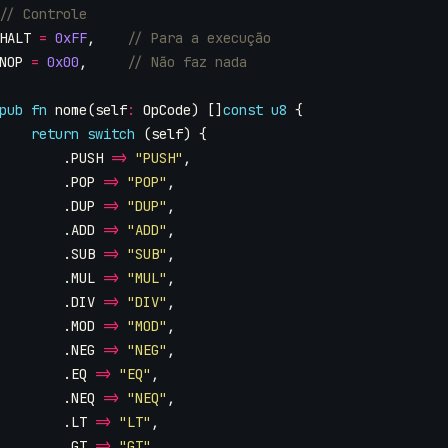
HALT
=
0xFF
,
NOP
=
0x00
,
pub
fn
nome
(
self
:
OpCode
)
[]
const
u8
{
return
switch
(
self
)
{
.
PUSH
=>
"PUSH"
,
.
POP
=>
"POP"
,
.
DUP
=>
"DUP"
,
.
ADD
=>
"ADD"
,
.
SUB
=>
"SUB"
,
.
MUL
=>
"MUL"
,
.
DIV
=>
"DIV"
,
.
MOD
=>
"MOD"
,
.
NEG
=>
"NEG"
,
.
EQ
=>
"EQ"
,
.
NEQ
=>
"NEQ"
,
.
LT
=>
"LT"
,
.
GT
=>
"GT"
,