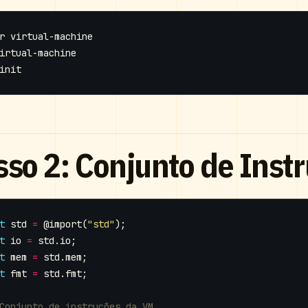
sso 2: Conjunto de Instr
t
std
=
@import
(
"std"
);
t
io
=
std
.
io
;
t
mem
=
std
.
mem
;
t
fmt
=
std
.
fmt
;