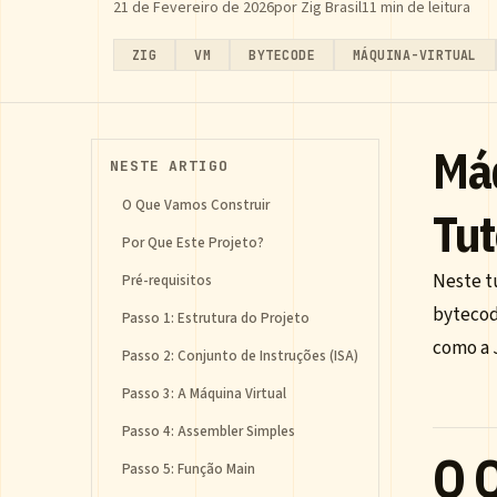
21 de Fevereiro de 2026
por Zig Brasil
11 min de leitura
ZIG
VM
BYTECODE
MÁQUINA-VIRTUAL
Máq
NESTE ARTIGO
O Que Vamos Construir
Tut
Por Que Este Projeto?
Neste t
Pré-requisitos
bytecod
Passo 1: Estrutura do Projeto
como a 
Passo 2: Conjunto de Instruções (ISA)
Passo 3: A Máquina Virtual
Passo 4: Assembler Simples
O 
Passo 5: Função Main