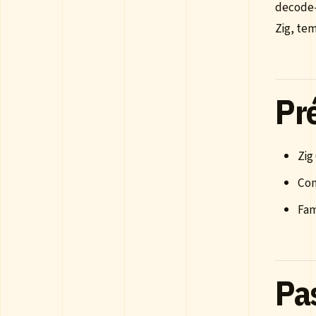
decode-
Zig, te
Pr
Zig
Con
Fam
Pas