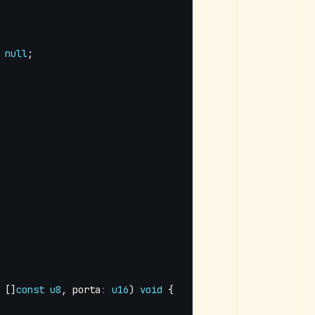
null
;
[]
const
u8
,
porta
:
u16
)
void
{