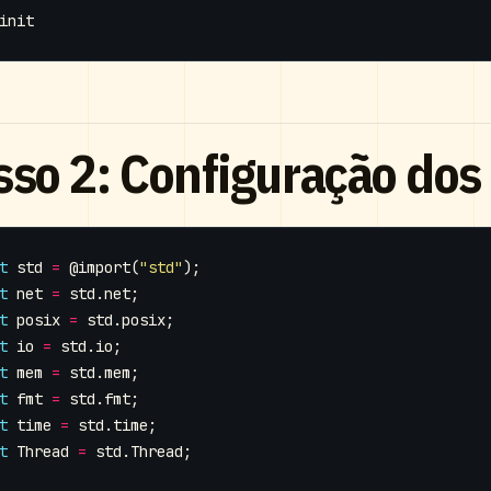
sso 2: Configuração do
t
std
=
@import
(
"std"
);
t
net
=
std
.
net
;
t
posix
=
std
.
posix
;
t
io
=
std
.
io
;
t
mem
=
std
.
mem
;
t
fmt
=
std
.
fmt
;
t
time
=
std
.
time
;
t
Thread
=
std
.
Thread
;