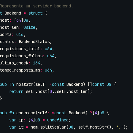
t
Backend
=
struct
{
host
:
[
64
]
u8
,
host_len
:
usize
,
porta
:
u16
,
status
:
BackendStatus
,
requisicoes_total
:
u64
,
requisicoes_falhas
:
u64
,
ultimo_check
:
i64
,
tempo_resposta_ms
:
u64
,
pub
fn
hostStr
(
self
:
*
const
Backend
)
[]
const
u8
{
return
self
.
host
[
0
..
self
.
host_len
];
}
pub
fn
endereco
(
self
:
*
const
Backend
)
?
[
4
]
u8
{
var
ip
:
[
4
]
u8
=
undefined
;
var
it
=
mem
.
splitScalar
(
u8
,
self
.
hostStr
(),
'.'
);