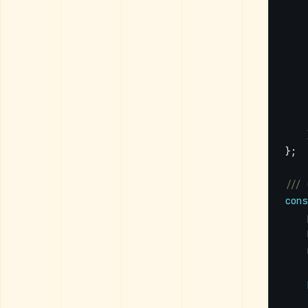
};
cons