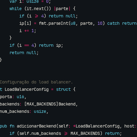
var
i
:
usize
=
0
;
while
(
it
.
next
())
|
parte
|
{
if
(
i
>=
4
)
return
null
;
ip
[
i
]
=
fmt
.
parseInt
(
u8
,
parte
,
10
)
catch
return
i
+=
1
;
}
if
(
i
==
4
)
return
ip
;
return
null
;
}
t
LoadBalancerConfig
=
struct
{
porta
:
u16
,
backends
:
[
MAX_BACKENDS
]
Backend
,
num_backends
:
usize
,
pub
fn
adicionarBackend
(
self
:
*
LoadBalancerConfig
,
host
:
if
(
self
.
num_backends
>=
MAX_BACKENDS
)
return
;