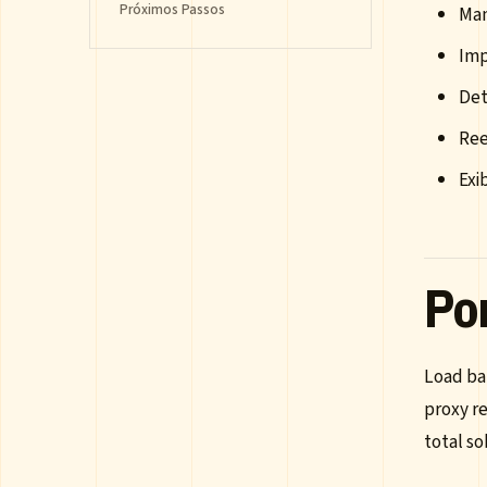
Próximos Passos
Man
Imp
Det
Ree
Exi
Po
Load ba
proxy re
total so