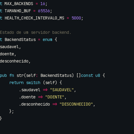
t
MAX_BACKENDS
=
16
;
t
TAMANHO_BUF
=
65536
;
t
HEALTH_CHECK_INTERVALO_MS
=
5000
;
t
BackendStatus
=
enum
{
saudavel
,
doente
,
desconhecido
,
pub
fn
str
(
self
:
BackendStatus
)
[]
const
u8
{
return
switch
(
self
)
{
.
saudavel
=>
"SAUDAVEL"
,
.
doente
=>
"DOENTE"
,
.
desconhecido
=>
"DESCONHECIDO"
,
};
}