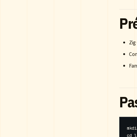
Pr
Zig
Con
Fam
Pas
cd