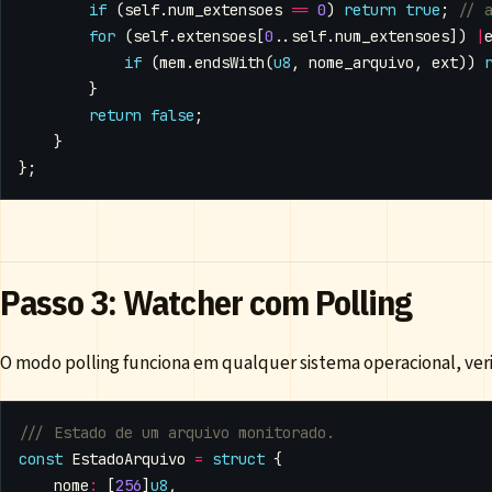
if
(
self
.
num_extensoes
==
0
)
return
true
;
for
(
self
.
extensoes
[
0
..
self
.
num_extensoes
])
|
if
(
mem
.
endsWith
(
u8
,
nome_arquivo
,
ext
))
}
return
false
;
}
};
Passo 3: Watcher com Polling
O modo polling funciona em qualquer sistema operacional, ve
const
EstadoArquivo
=
struct
{
nome
:
[
256
]
u8
,