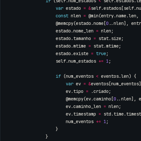
if
(
self
.
num_estados
<
self
.
estados
.
l
var
estado
=
&
self
.
estados
[
self
.
n
const
nlen
=
@min
(
entry
.
name
.
len
,
@memcpy
(
estado
.
nome
[
0
..
nlen
],
ent
estado
.
nome_len
=
nlen
;
estado
.
tamanho
=
stat
.
size
;
estado
.
mtime
=
stat
.
mtime
;
estado
.
existe
=
true
;
self
.
num_estados
+=
1
;
if
(
num_eventos
<
eventos
.
len
)
{
var
ev
=
&
eventos
[
num_eventos
ev
.
tipo
=
.
criado
;
@memcpy
(
ev
.
caminho
[
0
..
nlen
],
ev
.
caminho_len
=
nlen
;
ev
.
timestamp
=
std
.
time
.
times
num_eventos
+=
1
;
}
}