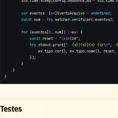
std
.
time
.
sleep
(
config
.
debounce_ms
*
std
.
time
.
var
eventos
:
[
64
]
EventoArquivo
=
undefined
;
const
num
=
try
watcher
.
verificar
(
&
eventos
);
for
(
eventos
[
0
..
num
])
|*
ev
|
{
const
reset
=
"
\x1b
[0m"
;
try
stdout
.
print
(
"  {s}[{s}]{s} {s}
\n
"
,
.
ev
.
tipo
.
cor
(),
ev
.
tipo
.
nome
(),
reset
,
});
}
}
}
Testes