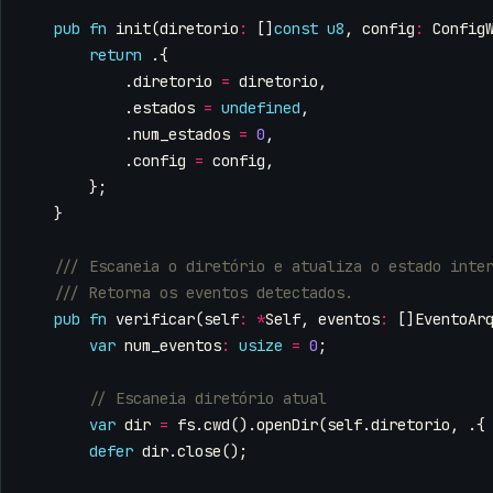
pub
fn
init
(
diretorio
:
[]
const
u8
,
config
:
Config
return
.{
.
diretorio
=
diretorio
,
.
estados
=
undefined
,
.
num_estados
=
0
,
.
config
=
config
,
};
}
pub
fn
verificar
(
self
:
*
Self
,
eventos
:
[]
EventoAr
var
num_eventos
:
usize
=
0
;
var
dir
=
fs
.
cwd
().
openDir
(
self
.
diretorio
,
.{
defer
dir
.
close
();