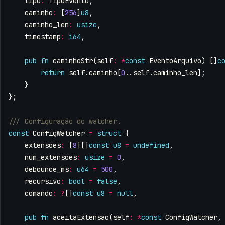
tipo
:
TipoEvento
,
caminho
:
[
256
]
u8
,
caminho_len
:
usize
,
timestamp
:
i64
,
pub
fn
caminhoStr
(
self
:
*
const
EventoArquivo
)
[]
c
return
self
.
caminho
[
0
..
self
.
caminho_len
];
}
};
const
ConfigWatcher
=
struct
{
extensoes
:
[
8
][]
const
u8
=
undefined
,
num_extensoes
:
usize
=
0
,
debounce_ms
:
u64
=
500
,
recursivo
:
bool
=
false
,
comando
:
?
[]
const
u8
=
null
,
pub
fn
aceitaExtensao
(
self
:
*
const
ConfigWatcher
,