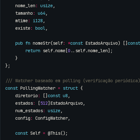
nome_len
:
usize
,
tamanho
:
u64
,
mtime
:
i128
,
existe
:
bool
,
pub
fn
nomeStr
(
self
:
*
const
EstadoArquivo
)
[]
cons
return
self
.
nome
[
0
..
self
.
nome_len
];
}
};
const
PollingWatcher
=
struct
{
diretorio
:
[]
const
u8
,
estados
:
[
512
]
EstadoArquivo
,
num_estados
:
usize
,
config
:
ConfigWatcher
,
const
Self
=
@This
();