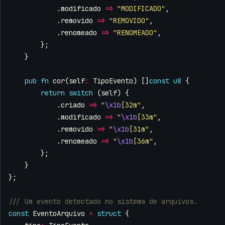
.
modificado
=>
"MODIFICADO"
,
.
removido
=>
"REMOVIDO"
,
.
renomeado
=>
"RENOMEADO"
,
};
}
pub
fn
cor
(
self
:
TipoEvento
)
[]
const
u8
{
return
switch
(
self
)
{
.
criado
=>
"
\x1b
[32m"
,
.
modificado
=>
"
\x1b
[33m"
,
.
removido
=>
"
\x1b
[31m"
,
.
renomeado
=>
"
\x1b
[36m"
,
};
}
};
const
EventoArquivo
=
struct
{