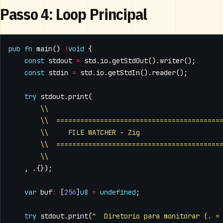
Passo 4: Loop Principal
pub
fn
main
()
!
void
{
const
stdout
=
std
.
io
.
getStdOut
().
writer
();
const
stdin
=
std
.
io
.
getStdIn
().
reader
();
try
stdout
.
print
(
\\
\\  =========================================
\\     FILE WATCHER - Zig
\\  =========================================
\\
,
.{});
var
buf
:
[
256
]
u8
=
undefined
;
try
stdout
.
print
(
"  Diretorio para monitorar (. =