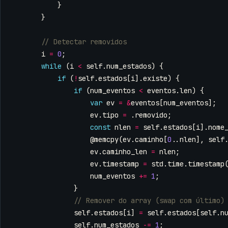
}
}
i
=
0
;
while
(
i
<
self
.
num_estados
)
{
if
(
!
self
.
estados
[
i
].
existe
)
{
if
(
num_eventos
<
eventos
.
len
)
{
var
ev
=
&
eventos
[
num_eventos
];
ev
.
tipo
=
.
removido
;
const
nlen
=
self
.
estados
[
i
].
nome
@memcpy
(
ev
.
caminho
[
0
..
nlen
],
self
ev
.
caminho_len
=
nlen
;
ev
.
timestamp
=
std
.
time
.
timestamp
num_eventos
+=
1
;
}
self
.
estados
[
i
]
=
self
.
estados
[
self
.
n
self
.
num_estados
-=
1
;