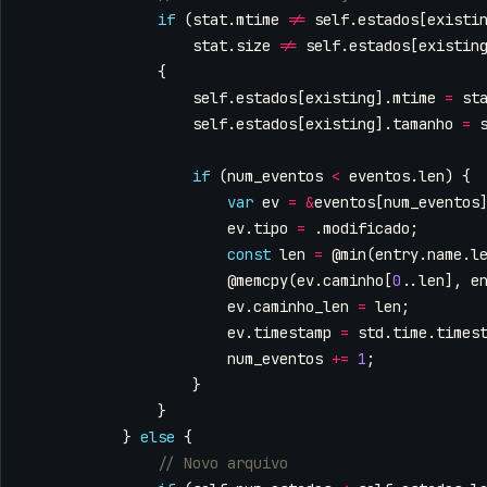
if
(
stat
.
mtime
!=
self
.
estados
[
existi
stat
.
size
!=
self
.
estados
[
existin
{
self
.
estados
[
existing
].
mtime
=
st
self
.
estados
[
existing
].
tamanho
=
if
(
num_eventos
<
eventos
.
len
)
{
var
ev
=
&
eventos
[
num_eventos
ev
.
tipo
=
.
modificado
;
const
len
=
@min
(
entry
.
name
.
l
@memcpy
(
ev
.
caminho
[
0
..
len
],
e
ev
.
caminho_len
=
len
;
ev
.
timestamp
=
std
.
time
.
times
num_eventos
+=
1
;
}
}
}
else
{