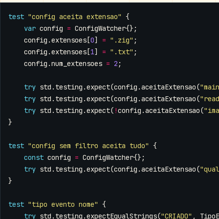
test
"config aceita extensao"
{
var
config
=
ConfigWatcher
{};
config
.
extensoes
[
0
]
=
".zig"
;
config
.
extensoes
[
1
]
=
".txt"
;
config
.
num_extensoes
=
2
;
try
std
.
testing
.
expect
(
config
.
aceitaExtensao
(
"mai
try
std
.
testing
.
expect
(
config
.
aceitaExtensao
(
"rea
try
std
.
testing
.
expect
(
!
config
.
aceitaExtensao
(
"im
}
test
"config sem filtro aceita tudo"
{
const
config
=
ConfigWatcher
{};
try
std
.
testing
.
expect
(
config
.
aceitaExtensao
(
"qua
}
test
"tipo evento nome"
{
try
std
.
testing
.
expectEqualStrings
(
"CRIADO"
,
Tipo