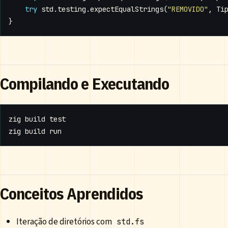
try
std
.
testing
.
expectEqualStrings
(
"REMOVIDO"
,
Ti
}
Compilando e Executando
zig build 
test
Conceitos Aprendidos
Iteração de diretórios com
std.fs