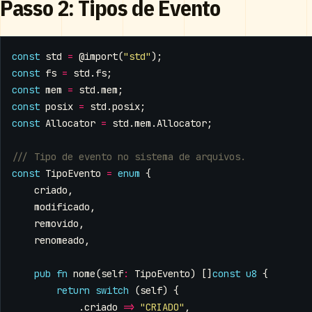
Passo 2: Tipos de Evento
const
std
=
@import
(
"std"
);
const
fs
=
std
.
fs
;
const
mem
=
std
.
mem
;
const
posix
=
std
.
posix
;
const
Allocator
=
std
.
mem
.
Allocator
;
const
TipoEvento
=
enum
{
criado
,
modificado
,
removido
,
renomeado
,
pub
fn
nome
(
self
:
TipoEvento
)
[]
const
u8
{
return
switch
(
self
)
{
.
criado
=>
"CRIADO"
,