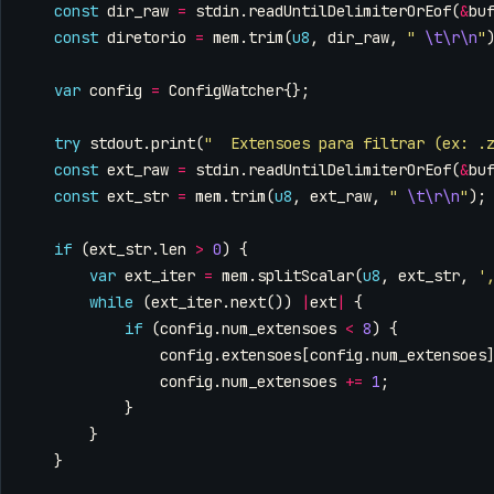
const
dir_raw
=
stdin
.
readUntilDelimiterOrEof
(
&
bu
const
diretorio
=
mem
.
trim
(
u8
,
dir_raw
,
" 
\t\r\n
"
var
config
=
ConfigWatcher
{};
try
stdout
.
print
(
"  Extensoes para filtrar (ex: .
const
ext_raw
=
stdin
.
readUntilDelimiterOrEof
(
&
bu
const
ext_str
=
mem
.
trim
(
u8
,
ext_raw
,
" 
\t\r\n
"
);
if
(
ext_str
.
len
>
0
)
{
var
ext_iter
=
mem
.
splitScalar
(
u8
,
ext_str
,
'
while
(
ext_iter
.
next
())
|
ext
|
{
if
(
config
.
num_extensoes
<
8
)
{
config
.
extensoes
[
config
.
num_extensoes
config
.
num_extensoes
+=
1
;
}
}
}