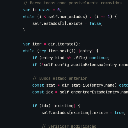
var
i
:
usize
=
0
;
while
(
i
<
self
.
num_estados
)
:
(
i
+=
1
)
{
self
.
estados
[
i
].
existe
=
false
;
}
var
iter
=
dir
.
iterate
();
while
(
try
iter
.
next
())
|
entry
|
{
if
(
entry
.
kind
!=
.
file
)
continue
;
if
(
!
self
.
config
.
aceitaExtensao
(
entry
.
nam
const
stat
=
dir
.
statFile
(
entry
.
name
)
cat
const
idx
=
self
.
encontrarEstado
(
entry
.
na
if
(
idx
)
|
existing
|
{
self
.
estados
[
existing
].
existe
=
true
;