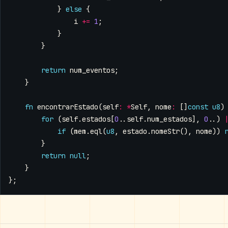
}
else
{
i
+=
1
;
}
}
return
num_eventos
;
}
fn
encontrarEstado
(
self
:
*
Self
,
nome
:
[]
const
u8
)
for
(
self
.
estados
[
0
..
self
.
num_estados
],
0
..)
if
(
mem
.
eql
(
u8
,
estado
.
nomeStr
(),
nome
))
}
return
null
;
}
};