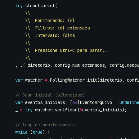
try
stdout
.
print
(
\\
\\  Monitorando: {s}
\\  Filtros: {d} extensoes
\\  Intervalo: {d}ms
\\
\\  Pressione Ctrl+C para parar...
\\
,
.{
diretorio
,
config
.
num_extensoes
,
config
.
debo
var
watcher
=
PollingWatcher
.
init
(
diretorio
,
conf
var
eventos_iniciais
:
[
64
]
EventoArquivo
=
undefin
_
=
try
watcher
.
verificar
(
&
eventos_iniciais
);
while
(
true
)
{