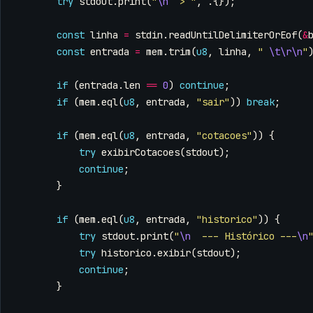
try
stdout
.
print
(
"
\n
  > "
,
.{});
const
linha
=
stdin
.
readUntilDelimiterOrEof
(
&
const
entrada
=
mem
.
trim
(
u8
,
linha
,
" 
\t\r\n
"
if
(
entrada
.
len
==
0
)
continue
;
if
(
mem
.
eql
(
u8
,
entrada
,
"sair"
))
break
;
if
(
mem
.
eql
(
u8
,
entrada
,
"cotacoes"
))
{
try
exibirCotacoes
(
stdout
);
continue
;
}
if
(
mem
.
eql
(
u8
,
entrada
,
"historico"
))
{
try
stdout
.
print
(
"
\n
  --- Histórico ---
\n
try
historico
.
exibir
(
stdout
);
continue
;
}