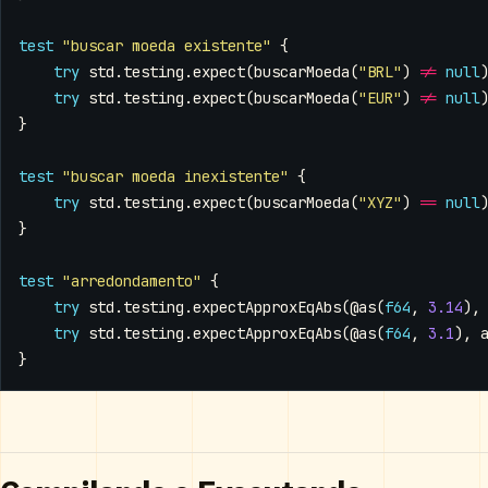
test
"buscar moeda existente"
{
try
std
.
testing
.
expect
(
buscarMoeda
(
"BRL"
)
!=
null
try
std
.
testing
.
expect
(
buscarMoeda
(
"EUR"
)
!=
null
}
test
"buscar moeda inexistente"
{
try
std
.
testing
.
expect
(
buscarMoeda
(
"XYZ"
)
==
null
}
test
"arredondamento"
{
try
std
.
testing
.
expectApproxEqAbs
(
@as
(
f64
,
3.14
),
try
std
.
testing
.
expectApproxEqAbs
(
@as
(
f64
,
3.1
),
}