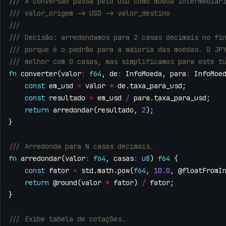
fn
converter
(
valor
:
f64
,
de
:
InfoMoeda
,
para
:
InfoMoe
const
em_usd
=
valor
*
de
.
taxa_para_usd
;
const
resultado
=
em_usd
/
para
.
taxa_para_usd
;
return
arredondar
(
resultado
,
2
);
}
fn
arredondar
(
valor
:
f64
,
casas
:
u8
)
f64
{
const
fator
=
std
.
math
.
pow
(
f64
,
10.0
,
@floatFromI
return
@round
(
valor
*
fator
)
/
fator
;
}