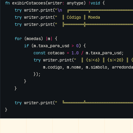
fn
exibirCotacoes
(
writer
:
anytype
)
!
void
{
try
writer
.
print
(
"
\n
  ╔════════╦═════════════════
try
writer
.
print
(
"  ║ Código ║ Moeda             
try
writer
.
print
(
"  ╠════════╬═══════════════════
for
(
moedas
)
|
m
|
{
if
(
m
.
taxa_para_usd
>
0
)
{
const
cotacao
=
1.0
/
m
.
taxa_para_usd
;
try
writer
.
print
(
"  ║ {s:<6} ║ {s:<20} ║ 
m
.
codigo
,
m
.
nome
,
m
.
simbolo
,
arredond
});
}
}
try
writer
.
print
(
"  ╚════════╩═══════════════════
}