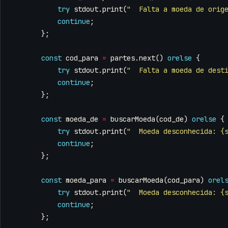
try
stdout
.
print
(
"  Falta a moeda de orig
continue
;
};
const
cod_para
=
partes
.
next
()
orelse
{
try
stdout
.
print
(
"  Falta a moeda de dest
continue
;
};
const
moeda_de
=
buscarMoeda
(
cod_de
)
orelse
{
try
stdout
.
print
(
"  Moeda desconhecida: {
continue
;
};
const
moeda_para
=
buscarMoeda
(
cod_para
)
orel
try
stdout
.
print
(
"  Moeda desconhecida: {
continue
;
};