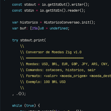
const
stdout
=
io
.
getStdOut
().
writer
();
const
stdin
=
io
.
getStdIn
().
reader
();
var
historico
=
HistoricoConversao
.
init
();
var
buf
:
[
256
]
u8
=
undefined
;
try
stdout
.
print
(
\\
\\ Conversor de Moedas Zig v1.0
\\ ═════════════════════════════
\\ Moedas: USD, BRL, EUR, GBP, JPY, ARS, CNY,
\\ Comandos: cotacoes, historico, sair
\\ Formato: <valor> <moeda_origem> <moeda_des
\\ Exemplo: 100 BRL USD
\\
,
.{});
while
(
true
)
{