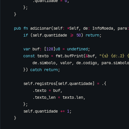
.
quantidade
=
0
,
};
}
pub
fn
adicionar
(
self
:
*
Self
,
de
:
InfoMoeda
,
para
if
(
self
.
quantidade
>=
50
)
return
;
var
buf
:
[
128
]
u8
=
undefined
;
const
texto
=
fmt
.
bufPrint
(
&
buf
,
"{s} {d:.2} 
de
.
simbolo
,
valor
,
de
.
codigo
,
para
.
simbol
})
catch
return
;
self
.
registros
[
self
.
quantidade
]
=
.{
.
texto
=
buf
,
.
texto_len
=
texto
.
len
,
};
self
.
quantidade
+=
1
;
}