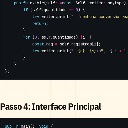
pub
fn
exibir
(
self
:
*
const
Self
,
writer
:
anytype
)
if
(
self
.
quantidade
==
0
)
{
try
writer
.
print
(
"  (nenhuma conversão re
return
;
}
for
(
0
..
self
.
quantidade
)
|
i
|
{
const
reg
=
self
.
registros
[
i
];
try
writer
.
print
(
"  {d}. {s}
\n
"
,
.{
i
+
1
}
}
};
Passo 4: Interface Principal
pub
fn
main
()
!
void
{