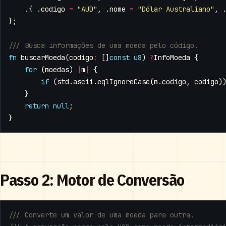
.{
.
codigo
=
"AUD"
,
.
nome
=
"Dólar Australiano"
,
};
fn
buscarMoeda
(
codigo
:
[]
const
u8
)
?
InfoMoeda
{
for
(
moedas
)
|
m
|
{
if
(
std
.
ascii
.
eqlIgnoreCase
(
m
.
codigo
,
codigo
)
}
return
null
;
}
Passo 2: Motor de Conversão