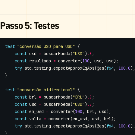
Passo 5: Testes
test
"conversão USD para USD"
{
const
usd
=
buscarMoeda
(
"USD"
).
?
;
const
resultado
=
converter
(
100
,
usd
,
usd
);
try
std
.
testing
.
expectApproxEqAbs
(
@as
(
f64
,
100.0
)
}
test
"conversão bidirecional"
{
const
brl
=
buscarMoeda
(
"BRL"
).
?
;
const
usd
=
buscarMoeda
(
"USD"
).
?
;
const
em_usd
=
converter
(
100
,
brl
,
usd
);
const
volta
=
converter
(
em_usd
,
usd
,
brl
);
try
std
.
testing
.
expectApproxEqAbs
(
@as
(
f64
,
100.0
)
}