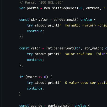
var
partes
=
mem
.
splitSequence
(
u8
,
entrada
,
"
const
str_valor
=
partes
.
next
()
orelse
{
try
stdout
.
print
(
"  Formato: <valor> <ori
continue
;
};
const
valor
=
fmt
.
parseFloat
(
f64
,
str_valor
)
try
stdout
.
print
(
"  Valor inválido: {s}
\n
continue
;
};
if
(
valor
<=
0
)
{
try
stdout
.
print
(
"  O valor deve ser posi
continue
;
}
const
cod_de
=
partes
.
next
()
orelse
{