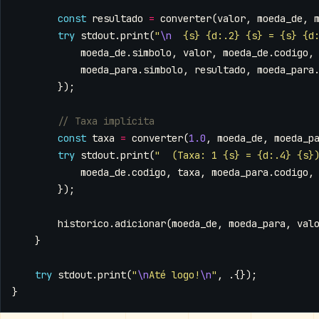
const
resultado
=
converter
(
valor
,
moeda_de
,
try
stdout
.
print
(
"
\n
  {s} {d:.2} {s} = {s} {d
moeda_de
.
simbolo
,
valor
,
moeda_de
.
codigo
,
moeda_para
.
simbolo
,
resultado
,
moeda_para
});
const
taxa
=
converter
(
1.0
,
moeda_de
,
moeda_p
try
stdout
.
print
(
"  (Taxa: 1 {s} = {d:.4} {s}
moeda_de
.
codigo
,
taxa
,
moeda_para
.
codigo
,
});
historico
.
adicionar
(
moeda_de
,
moeda_para
,
val
}
try
stdout
.
print
(
"
\n
Até logo!
\n
"
,
.{});
}