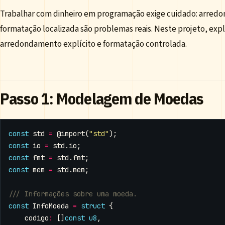
Trabalhar com dinheiro em programação exige cuidado: arredo
formatação localizada são problemas reais. Neste projeto, ex
arredondamento explícito e formatação controlada.
Passo 1: Modelagem de Moedas
const
std
=
@import
(
"std"
);
const
io
=
std
.
io
;
const
fmt
=
std
.
fmt
;
const
mem
=
std
.
mem
;
const
InfoMoeda
=
struct
{
codigo
:
[]
const
u8
,