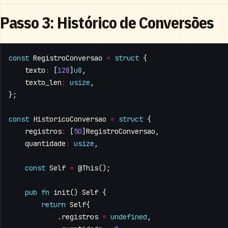
Passo 3: Histórico de Conversões
const
RegistroConversao
=
struct
{
texto
:
[
128
]
u8
,
texto_len
:
usize
,
};
const
HistoricoConversao
=
struct
{
registros
:
[
50
]
RegistroConversao
,
quantidade
:
usize
,
const
Self
=
@This
();
pub
fn
init
()
Self
{
return
Self
{
.
registros
=
undefined
,