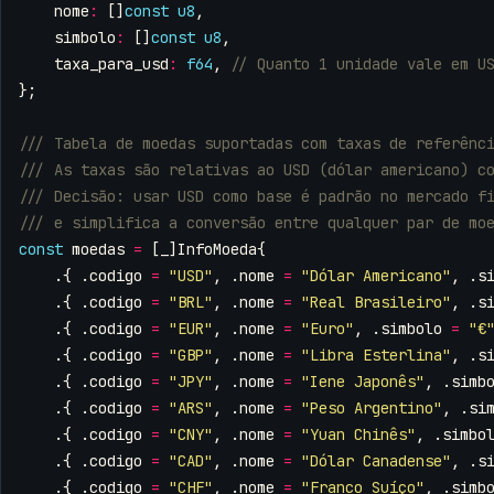
nome
:
[]
const
u8
,
simbolo
:
[]
const
u8
,
taxa_para_usd
:
f64
,
};
const
moedas
=
[
_
]
InfoMoeda
{
.{
.
codigo
=
"USD"
,
.
nome
=
"Dólar Americano"
,
.
s
.{
.
codigo
=
"BRL"
,
.
nome
=
"Real Brasileiro"
,
.
s
.{
.
codigo
=
"EUR"
,
.
nome
=
"Euro"
,
.
simbolo
=
"€
.{
.
codigo
=
"GBP"
,
.
nome
=
"Libra Esterlina"
,
.
s
.{
.
codigo
=
"JPY"
,
.
nome
=
"Iene Japonês"
,
.
simb
.{
.
codigo
=
"ARS"
,
.
nome
=
"Peso Argentino"
,
.
si
.{
.
codigo
=
"CNY"
,
.
nome
=
"Yuan Chinês"
,
.
simbo
.{
.
codigo
=
"CAD"
,
.
nome
=
"Dólar Canadense"
,
.
s
.{
.
codigo
=
"CHF"
,
.
nome
=
"Franco Suíço"
,
.
simb