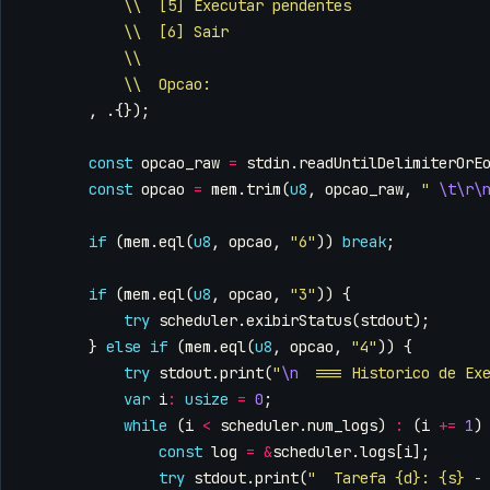
\\  [5] Executar pendentes
\\  [6] Sair
\\
\\  Opcao:
,
.{});
const
opcao_raw
=
stdin
.
readUntilDelimiterOrE
const
opcao
=
mem
.
trim
(
u8
,
opcao_raw
,
" 
\t\r\
if
(
mem
.
eql
(
u8
,
opcao
,
"6"
))
break
;
if
(
mem
.
eql
(
u8
,
opcao
,
"3"
))
{
try
scheduler
.
exibirStatus
(
stdout
);
}
else
if
(
mem
.
eql
(
u8
,
opcao
,
"4"
))
{
try
stdout
.
print
(
"
\n
  === Historico de Ex
var
i
:
usize
=
0
;
while
(
i
<
scheduler
.
num_logs
)
:
(
i
+=
1
)
const
log
=
&
scheduler
.
logs
[
i
];
try
stdout
.
print
(
"  Tarefa {d}: {s} -