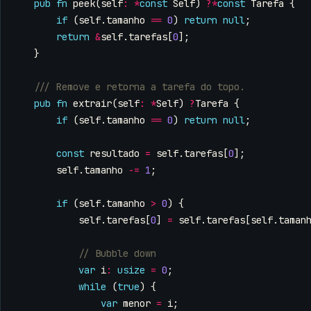
pub
fn
peek
(
self
:
*
const
Self
)
?*
const
Tarefa
{
if
(
self
.
tamanho
==
0
)
return
null
;
return
&
self
.
tarefas
[
0
];
}
pub
fn
extrair
(
self
:
*
Self
)
?
Tarefa
{
if
(
self
.
tamanho
==
0
)
return
null
;
const
resultado
=
self
.
tarefas
[
0
];
self
.
tamanho
-=
1
;
if
(
self
.
tamanho
>
0
)
{
self
.
tarefas
[
0
]
=
self
.
tarefas
[
self
.
taman
var
i
:
usize
=
0
;
while
(
true
)
{
var
menor
=
i
;