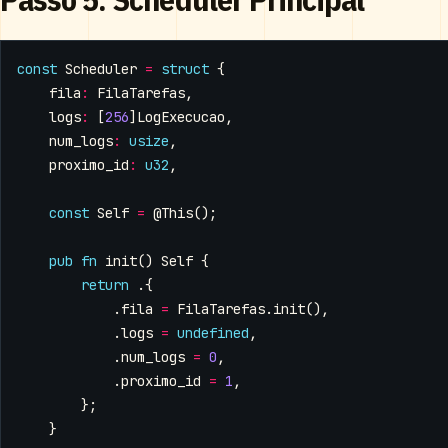
const
Scheduler
=
struct
{
fila
:
FilaTarefas
,
logs
:
[
256
]
LogExecucao
,
num_logs
:
usize
,
proximo_id
:
u32
,
const
Self
=
@This
();
pub
fn
init
()
Self
{
return
.{
.
fila
=
FilaTarefas
.
init
(),
.
logs
=
undefined
,
.
num_logs
=
0
,
.
proximo_id
=
1
,
};
}