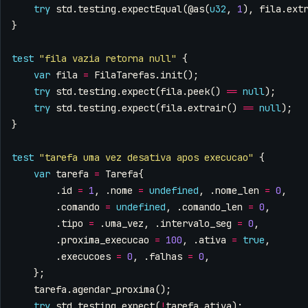
try
std
.
testing
.
expectEqual
(
@as
(
u32
,
1
),
fila
.
ext
}
test
"fila vazia retorna null"
{
var
fila
=
FilaTarefas
.
init
();
try
std
.
testing
.
expect
(
fila
.
peek
()
==
null
);
try
std
.
testing
.
expect
(
fila
.
extrair
()
==
null
);
}
test
"tarefa uma vez desativa apos execucao"
{
var
tarefa
=
Tarefa
{
.
id
=
1
,
.
nome
=
undefined
,
.
nome_len
=
0
,
.
comando
=
undefined
,
.
comando_len
=
0
,
.
tipo
=
.
uma_vez
,
.
intervalo_seg
=
0
,
.
proxima_execucao
=
100
,
.
ativa
=
true
,
.
execucoes
=
0
,
.
falhas
=
0
,
};
tarefa
.
agendar_proxima
();
try
std
.
testing
.
expect
(
!
tarefa
.
ativa
);