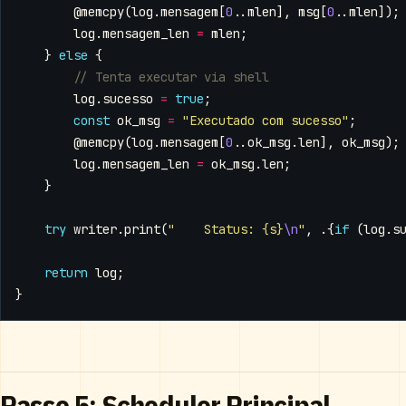
@memcpy
(
log
.
mensagem
[
0
..
mlen
],
msg
[
0
..
mlen
]);
log
.
mensagem_len
=
mlen
;
}
else
{
log
.
sucesso
=
true
;
const
ok_msg
=
"Executado com sucesso"
;
@memcpy
(
log
.
mensagem
[
0
..
ok_msg
.
len
],
ok_msg
);
log
.
mensagem_len
=
ok_msg
.
len
;
}
try
writer
.
print
(
"    Status: {s}
\n
"
,
.{
if
(
log
.
s
return
log
;
}
Passo 5: Scheduler Principal