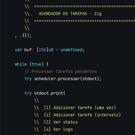
\\  =========================================
\\    AGENDADOR DE TAREFAS - Zig
\\  =========================================
\\
,
.{});
var
buf
:
[
256
]
u8
=
undefined
;
while
(
true
)
{
try
scheduler
.
processar
(
stdout
);
try
stdout
.
print
(
\\
\\  [1] Adicionar tarefa (uma vez)
\\  [2] Adicionar tarefa (intervalo)
\\  [3] Ver status
\\  [4] Ver logs