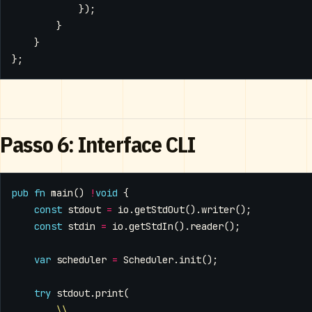
});
}
}
};
Passo 6: Interface CLI
pub
fn
main
()
!
void
{
const
stdout
=
io
.
getStdOut
().
writer
();
const
stdin
=
io
.
getStdIn
().
reader
();
var
scheduler
=
Scheduler
.
init
();
try
stdout
.
print
(
\\