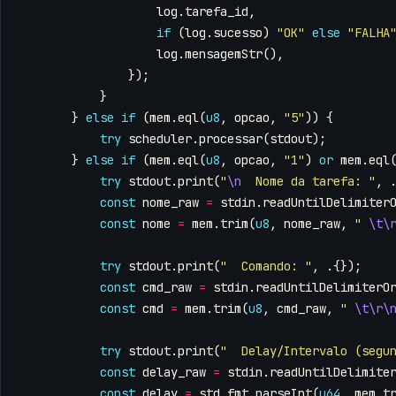
log
.
tarefa_id
,
if
(
log
.
sucesso
)
"OK"
else
"FALHA
log
.
mensagemStr
(),
});
}
}
else
if
(
mem
.
eql
(
u8
,
opcao
,
"5"
))
{
try
scheduler
.
processar
(
stdout
);
}
else
if
(
mem
.
eql
(
u8
,
opcao
,
"1"
)
or
mem
.
eql
try
stdout
.
print
(
"
\n
  Nome da tarefa: "
,
const
nome_raw
=
stdin
.
readUntilDelimiter
const
nome
=
mem
.
trim
(
u8
,
nome_raw
,
" 
\t\
try
stdout
.
print
(
"  Comando: "
,
.{});
const
cmd_raw
=
stdin
.
readUntilDelimiterO
const
cmd
=
mem
.
trim
(
u8
,
cmd_raw
,
" 
\t\r\
try
stdout
.
print
(
"  Delay/Intervalo (segu
const
delay_raw
=
stdin
.
readUntilDelimite
const
delay
=
std
.
fmt
.
parseInt
(
u64
,
mem
.
t