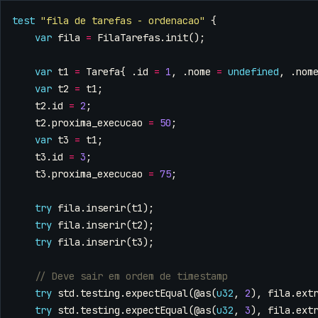
test
"fila de tarefas - ordenacao"
{
var
fila
=
FilaTarefas
.
init
();
var
t1
=
Tarefa
{
.
id
=
1
,
.
nome
=
undefined
,
.
nom
var
t2
=
t1
;
t2
.
id
=
2
;
t2
.
proxima_execucao
=
50
;
var
t3
=
t1
;
t3
.
id
=
3
;
t3
.
proxima_execucao
=
75
;
try
fila
.
inserir
(
t1
);
try
fila
.
inserir
(
t2
);
try
fila
.
inserir
(
t3
);
try
std
.
testing
.
expectEqual
(
@as
(
u32
,
2
),
fila
.
ext
try
std
.
testing
.
expectEqual
(
@as
(
u32
,
3
),
fila
.
ext