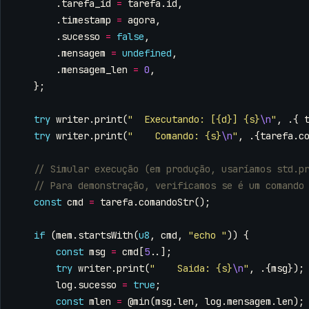
.
tarefa_id
=
tarefa
.
id
,
.
timestamp
=
agora
,
.
sucesso
=
false
,
.
mensagem
=
undefined
,
.
mensagem_len
=
0
,
};
try
writer
.
print
(
"  Executando: [{d}] {s}
\n
"
,
.{
try
writer
.
print
(
"    Comando: {s}
\n
"
,
.{
tarefa
.
c
const
cmd
=
tarefa
.
comandoStr
();
if
(
mem
.
startsWith
(
u8
,
cmd
,
"echo "
))
{
const
msg
=
cmd
[
5
..];
try
writer
.
print
(
"    Saida: {s}
\n
"
,
.{
msg
});
log
.
sucesso
=
true
;
const
mlen
=
@min
(
msg
.
len
,
log
.
mensagem
.
len
);