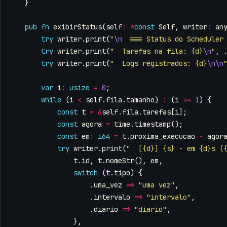
}
pub
fn
exibirStatus
(
self
:
*
const
Self
,
writer
:
an
try
writer
.
print
(
"
\n
  === Status do Scheduler
try
writer
.
print
(
"  Tarefas na fila: {d}
\n
"
,
try
writer
.
print
(
"  Logs registrados: {d}
\n\n
var
i
:
usize
=
0
;
while
(
i
<
self
.
fila
.
tamanho
)
:
(
i
+=
1
)
{
const
t
=
&
self
.
fila
.
tarefas
[
i
];
const
agora
=
time
.
timestamp
();
const
em
:
i64
=
t
.
proxima_execucao
-
agor
try
writer
.
print
(
"  [{d}] {s} - em {d}s (
t
.
id
,
t
.
nomeStr
(),
em
,
switch
(
t
.
tipo
)
{
.
uma_vez
=>
"uma vez"
,
.
intervalo
=>
"intervalo"
,
.
diario
=>
"diario"
,
},