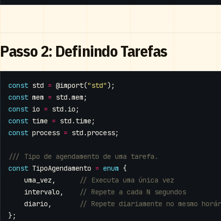
Passo 2: Definindo Tarefas
const
std
=
@import
(
"std"
);
const
mem
=
std
.
mem
;
const
io
=
std
.
io
;
const
time
=
std
.
time
;
const
process
=
std
.
process
;
const
TipoAgendamento
=
enum
{
uma_vez
,
intervalo
,
diario
,
};