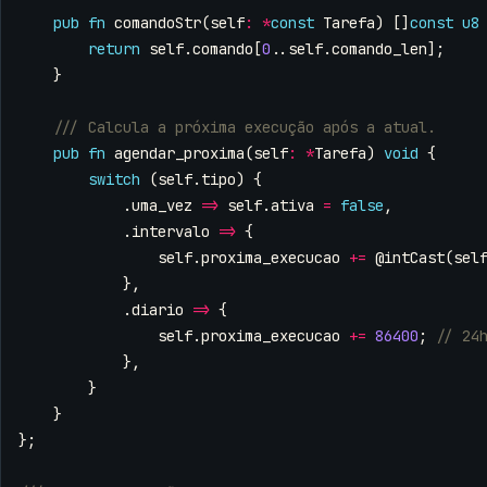
pub
fn
comandoStr
(
self
:
*
const
Tarefa
)
[]
const
u8
return
self
.
comando
[
0
..
self
.
comando_len
];
}
pub
fn
agendar_proxima
(
self
:
*
Tarefa
)
void
{
switch
(
self
.
tipo
)
{
.
uma_vez
=>
self
.
ativa
=
false
,
.
intervalo
=>
{
self
.
proxima_execucao
+=
@intCast
(
sel
},
.
diario
=>
{
self
.
proxima_execucao
+=
86400
;
},
}
}
};