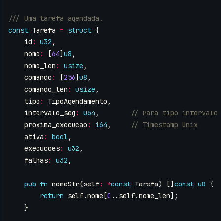
const
Tarefa
=
struct
{
id
:
u32
,
nome
:
[
64
]
u8
,
nome_len
:
usize
,
comando
:
[
256
]
u8
,
comando_len
:
usize
,
tipo
:
TipoAgendamento
,
intervalo_seg
:
u64
,
proxima_execucao
:
i64
,
ativa
:
bool
,
execucoes
:
u32
,
falhas
:
u32
,
pub
fn
nomeStr
(
self
:
*
const
Tarefa
)
[]
const
u8
{
return
self
.
nome
[
0
..
self
.
nome_len
];
}