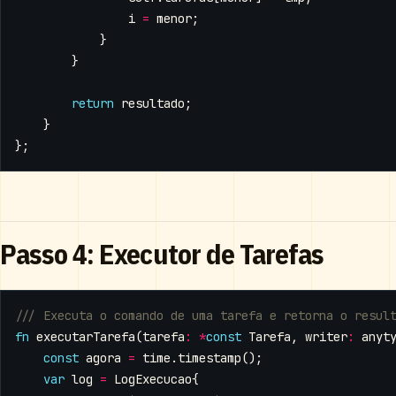
i
=
menor
;
}
}
return
resultado
;
}
};
Passo 4: Executor de Tarefas
fn
executarTarefa
(
tarefa
:
*
const
Tarefa
,
writer
:
anyt
const
agora
=
time
.
timestamp
();
var
log
=
LogExecucao
{