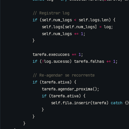
if
(
self
.
num_logs
<
self
.
logs
.
len
)
{
self
.
logs
[
self
.
num_logs
]
=
log
;
self
.
num_logs
+=
1
;
}
tarefa
.
execucoes
+=
1
;
if
(
!
log
.
sucesso
)
tarefa
.
falhas
+=
1
;
if
(
tarefa
.
ativa
)
{
tarefa
.
agendar_proxima
();
if
(
tarefa
.
ativa
)
{
self
.
fila
.
inserir
(
tarefa
)
catch
{
}
}
}