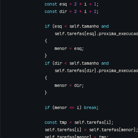
const
esq
=
2
*
i
+
1
;
const
dir
=
2
*
i
+
2
;
if
(
esq
<
self
.
tamanho
and
self
.
tarefas
[
esq
].
proxima_execuca
{
menor
=
esq
;
}
if
(
dir
<
self
.
tamanho
and
self
.
tarefas
[
dir
].
proxima_execuca
{
menor
=
dir
;
}
if
(
menor
==
i
)
break
;
const
tmp
=
self
.
tarefas
[
i
];
self
.
tarefas
[
i
]
=
self
.
tarefas
[
menor
]
self
.
tarefas
[
menor
]
=
tmp
;