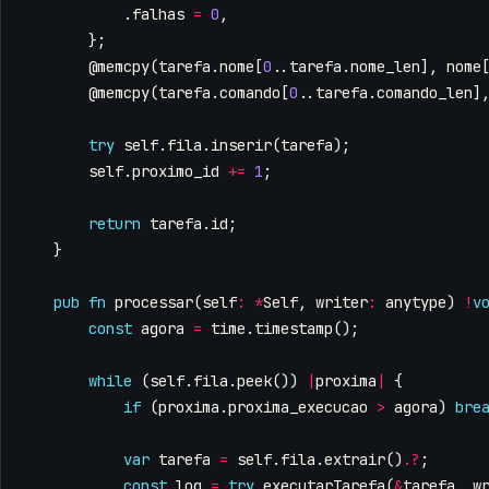
.
falhas
=
0
,
};
@memcpy
(
tarefa
.
nome
[
0
..
tarefa
.
nome_len
],
nome
@memcpy
(
tarefa
.
comando
[
0
..
tarefa
.
comando_len
]
try
self
.
fila
.
inserir
(
tarefa
);
self
.
proximo_id
+=
1
;
return
tarefa
.
id
;
}
pub
fn
processar
(
self
:
*
Self
,
writer
:
anytype
)
!
v
const
agora
=
time
.
timestamp
();
while
(
self
.
fila
.
peek
())
|
proxima
|
{
if
(
proxima
.
proxima_execucao
>
agora
)
bre
var
tarefa
=
self
.
fila
.
extrair
().
?
;
const
log
=
try
executarTarefa
(
&
tarefa
,
w