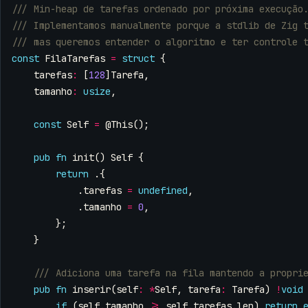
const
FilaTarefas
=
struct
{
tarefas
:
[
128
]
Tarefa
,
tamanho
:
usize
,
const
Self
=
@This
();
pub
fn
init
()
Self
{
return
.{
.
tarefas
=
undefined
,
.
tamanho
=
0
,
};
}
pub
fn
inserir
(
self
:
*
Self
,
tarefa
:
Tarefa
)
!
void
if
(
self
.
tamanho
>=
self
.
tarefas
.
len
)
return