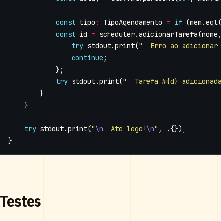
const
tipo
:
TipoAgendamento
=
if
(
mem
.
eql
const
id
=
scheduler
.
adicionarTarefa
(
nome
try
stdout
.
print
(
"  Erro ao adicionar
continue
;
};
try
stdout
.
print
(
"  Tarefa #{d} adicionad
}
}
try
stdout
.
print
(
"
\n
  Ate logo!
\n
"
,
.{});
}
Testes