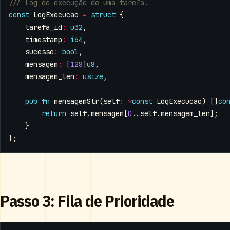
const
LogExecucao
=
struct
{
tarefa_id
:
u32
,
timestamp
:
i64
,
sucesso
:
bool
,
mensagem
:
[
128
]
u8
,
mensagem_len
:
usize
,
pub
fn
mensagemStr
(
self
:
*
const
LogExecucao
)
[]
co
return
self
.
mensagem
[
0
..
self
.
mensagem_len
];
}
};
Passo 3: Fila de Prioridade