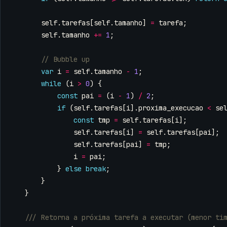
self
.
tarefas
[
self
.
tamanho
]
=
tarefa
;
self
.
tamanho
+=
1
;
var
i
=
self
.
tamanho
-
1
;
while
(
i
>
0
)
{
const
pai
=
(
i
-
1
)
/
2
;
if
(
self
.
tarefas
[
i
].
proxima_execucao
<
se
const
tmp
=
self
.
tarefas
[
i
];
self
.
tarefas
[
i
]
=
self
.
tarefas
[
pai
];
self
.
tarefas
[
pai
]
=
tmp
;
i
=
pai
;
}
else
break
;
}
}