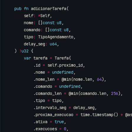
pub
fn
adicionarTarefa
(
self
:
*
Self
,
nome
:
[]
const
u8
,
comando
:
[]
const
u8
,
tipo
:
TipoAgendamento
,
delay_seg
:
u64
,
)
!
u32
{
var
tarefa
=
Tarefa
{
.
id
=
self
.
proximo_id
,
.
nome
=
undefined
,
.
nome_len
=
@min
(
nome
.
len
,
64
),
.
comando
=
undefined
,
.
comando_len
=
@min
(
comando
.
len
,
256
),
.
tipo
=
tipo
,
.
intervalo_seg
=
delay_seg
,
.
proxima_execucao
=
time
.
timestamp
()
+
@a
.
ativa
=
true
,
.
execucoes
=
0
,