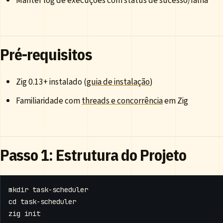
Manter log de execuções com status de sucesso/falha
Pré-requisitos
Zig 0.13+ instalado (
guia de instalação
)
Familiaridade com
threads e concorrência
em Zig
Passo 1: Estrutura do Projeto
cd