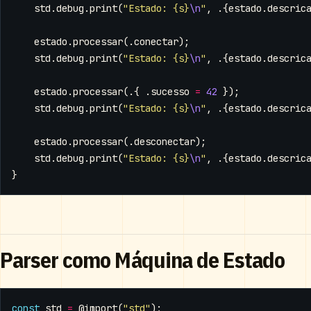
std
.
debug
.
print
(
"Estado: {s}
\n
"
,
.{
estado
.
descric
estado
.
processar
(.
conectar
);
std
.
debug
.
print
(
"Estado: {s}
\n
"
,
.{
estado
.
descric
estado
.
processar
(.{
.
sucesso
=
42
});
std
.
debug
.
print
(
"Estado: {s}
\n
"
,
.{
estado
.
descric
estado
.
processar
(.
desconectar
);
std
.
debug
.
print
(
"Estado: {s}
\n
"
,
.{
estado
.
descric
}
Parser como Máquina de Estado
const
std
=
@import
(
"std"
);