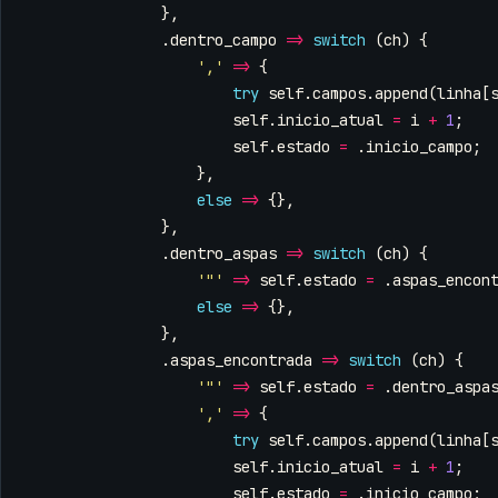
},
.
dentro_campo
=>
switch
(
ch
)
{
','
=>
{
try
self
.
campos
.
append
(
linha
[
self
.
inicio_atual
=
i
+
1
;
self
.
estado
=
.
inicio_campo
;
},
else
=>
{},
},
.
dentro_aspas
=>
switch
(
ch
)
{
'"'
=>
self
.
estado
=
.
aspas_encon
else
=>
{},
},
.
aspas_encontrada
=>
switch
(
ch
)
{
'"'
=>
self
.
estado
=
.
dentro_aspa
','
=>
{
try
self
.
campos
.
append
(
linha
[
self
.
inicio_atual
=
i
+
1
;
self
.
estado
=
.
inicio_campo
;