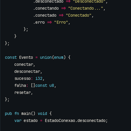
.
desconectado
=>
"Desconectado"
,
.
conectando
=>
"Conectando..."
,
.
conectado
=>
"Conectado"
,
.
erro
=>
"Erro"
,
};
}
};
const
Evento
=
union
(
enum
)
{
conectar
,
desconectar
,
sucesso
:
i32
,
falha
:
[]
const
u8
,
resetar
,
};
pub
fn
main
()
void
{
var
estado
=
EstadoConexao
.
desconectado
;