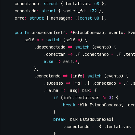
conectando
:
struct
{
tentativas
:
u8
},
conectado
:
struct
{
socket_fd
:
i32
},
erro
:
struct
{
mensagem
:
[]
const
u8
},
pub
fn
processar
(
self
:
*
EstadoConexao
,
evento
:
Ev
self
.
*
=
switch
(
self
.
*
)
{
.
desconectado
=>
switch
(
evento
)
{
.
conectar
=>
.{
.
conectando
=
.{
.
ten
else
=>
self
.
*
,
},
.
conectando
=>
|
info
|
switch
(
evento
)
{
.
sucesso
=>
|
fd
|
.{
.
conectado
=
.{
.
.
falha
=>
|
msg
|
blk
:
{
if
(
info
.
tentativas
>=
3
)
{
break
:
blk
EstadoConexao
{
.
er
}
break
:
blk
EstadoConexao
{
.
conectando
=
.{
.
tentativas
};