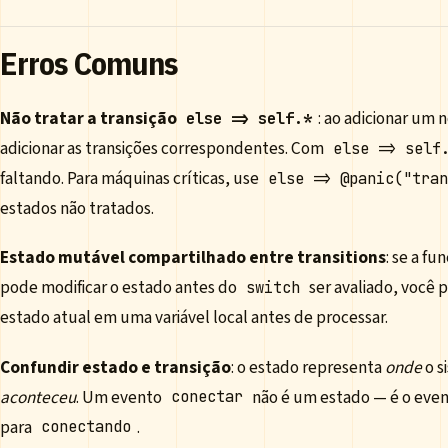
Erros Comuns
Não tratar a transição
: ao adicionar um 
else => self.*
adicionar as transições correspondentes. Com
else => self
faltando. Para máquinas críticas, use
else => @panic("tra
estados não tratados.
Estado mutável compartilhado entre transitions
: se a fu
pode modificar o estado antes do
ser avaliado, você 
switch
estado atual em uma variável local antes de processar.
Confundir estado e transição
: o estado representa
onde
o s
aconteceu
. Um evento
não é um estado — é o even
conectar
para
.
conectando