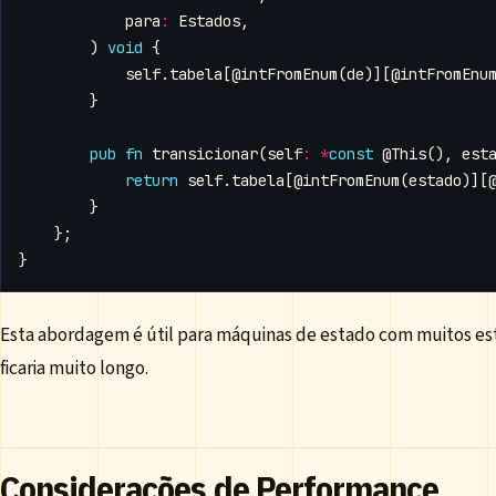
para
:
Estados
,
)
void
{
self
.
tabela
[
@intFromEnum
(
de
)][
@intFromEnu
}
pub
fn
transicionar
(
self
:
*
const
@This
(),
est
return
self
.
tabela
[
@intFromEnum
(
estado
)][
}
};
}
Esta abordagem é útil para máquinas de estado com muitos est
ficaria muito longo.
Considerações de Performance