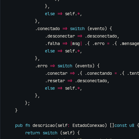
},
else
=>
self
.
*
,
},
.
conectado
=>
switch
(
evento
)
{
.
desconectar
=>
.
desconectado
,
.
falha
=>
|
msg
|
.{
.
erro
=
.{
.
mensag
else
=>
self
.
*
,
},
.
erro
=>
switch
(
evento
)
{
.
conectar
=>
.{
.
conectando
=
.{
.
ten
.
resetar
=>
.
desconectado
,
else
=>
self
.
*
,
},
};
}
pub
fn
descricao
(
self
:
EstadoConexao
)
[]
const
u8
return
switch
(
self
)
{