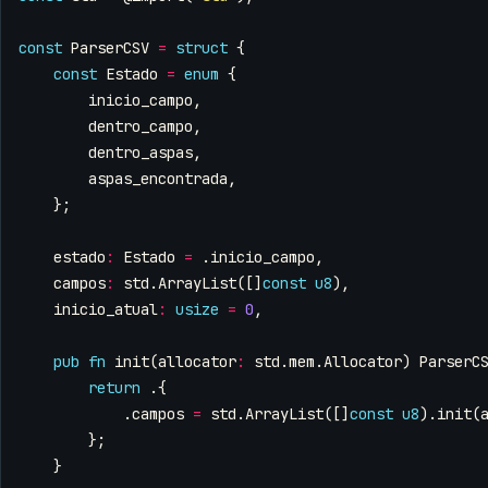
const
ParserCSV
=
struct
{
const
Estado
=
enum
{
inicio_campo
,
dentro_campo
,
dentro_aspas
,
aspas_encontrada
,
};
estado
:
Estado
=
.
inicio_campo
,
campos
:
std
.
ArrayList
([]
const
u8
),
inicio_atual
:
usize
=
0
,
pub
fn
init
(
allocator
:
std
.
mem
.
Allocator
)
ParserC
return
.{
.
campos
=
std
.
ArrayList
([]
const
u8
).
init
(
};
}