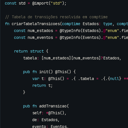
const
std
=
@import
(
"std"
);
fn
criarTabelaTransicoes
(
comptime
Estados
:
type
,
comp
const
num_estados
=
@typeInfo
(
Estados
).
@
"enum"
.
fi
const
num_eventos
=
@typeInfo
(
Eventos
).
@
"enum"
.
fi
return
struct
{
tabela
:
[
num_estados
][
num_eventos
]
?
Estados
,
pub
fn
init
()
@This
()
{
var
t
:
@This
()
=
.{
.
tabela
=
.{.{
null
}
*
return
t
;
}
pub
fn
addTransicao
(
self
:
*
@This
(),
de
:
Estados
,
evento
:
Eventos
,