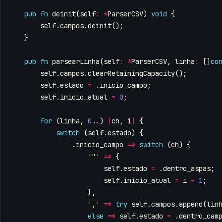
pub
fn
deinit
(
self
:
*
ParserCSV
)
void
{
self
.
campos
.
deinit
();
}
pub
fn
parsearLinha
(
self
:
*
ParserCSV
,
linha
:
[]
co
self
.
campos
.
clearRetainingCapacity
();
self
.
estado
=
.
inicio_campo
;
self
.
inicio_atual
=
0
;
for
(
linha
,
0
..)
|
ch
,
i
|
{
switch
(
self
.
estado
)
{
.
inicio_campo
=>
switch
(
ch
)
{
'"'
=>
{
self
.
estado
=
.
dentro_aspas
;
self
.
inicio_atual
=
i
+
1
;
},
','
=>
try
self
.
campos
.
append
(
lin
else
=>
self
.
estado
=
.
dentro_cam