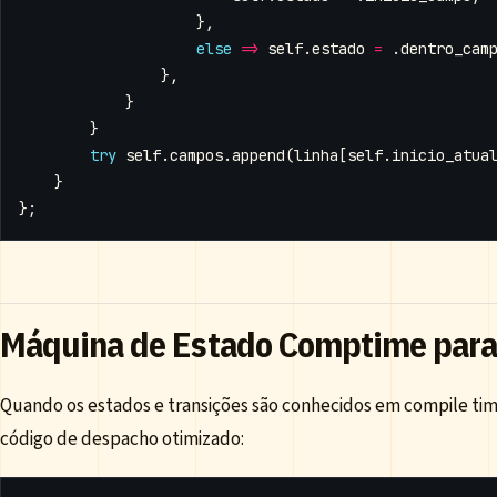
},
else
=>
self
.
estado
=
.
dentro_cam
},
}
}
try
self
.
campos
.
append
(
linha
[
self
.
inicio_atua
}
};
Máquina de Estado Comptime para
Quando os estados e transições são conhecidos em compile ti
código de despacho otimizado: