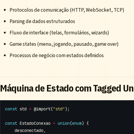
Protocolos de comunicação (HTTP, WebSocket, TCP)
Parsing de dados estruturados
Fluxo de interface (telas, formulários, wizards)
Game states (menu, jogando, pausado, game over)
Processos de negócio com estados definidos
Máquina de Estado com Tagged Un
const
std
=
@import
(
"std"
);
const
EstadoConexao
=
union
(
enum
)
{
desconectado
,