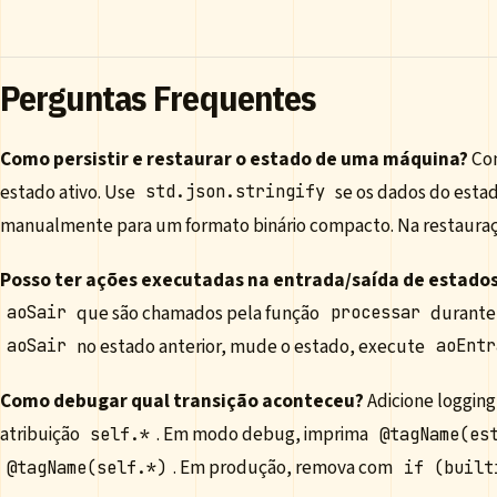
Perguntas Frequentes
Como persistir e restaurar o estado de uma máquina?
Com
estado ativo. Use
se os dados do estado
std.json.stringify
manualmente para um formato binário compacto. Na restauração
Posso ter ações executadas na entrada/saída de estado
que são chamados pela função
durante 
aoSair
processar
no estado anterior, mude o estado, execute
aoSair
aoEntr
Como debugar qual transição aconteceu?
Adicione logging
atribuição
. Em modo debug, imprima
self.*
@tagName(es
. Em produção, remova com
@tagName(self.*)
if (built