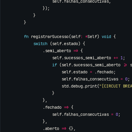
self
.
falhas_consecutivas
,
});
}
}
fn
registrarSucesso
(
self
:
*
Self
)
void
{
switch
(
self
.
estado
)
{
.
semi_aberto
=>
{
self
.
sucessos_semi_aberto
+=
1
;
if
(
self
.
sucessos_semi_aberto
>=
self
.
estado
=
.
fechado
;
self
.
falhas_consecutivas
=
0
;
std
.
debug
.
print
(
"[CIRCUIT BRE
}
},
.
fechado
=>
{
self
.
falhas_consecutivas
=
0
;
},
.
aberto
=>
{},