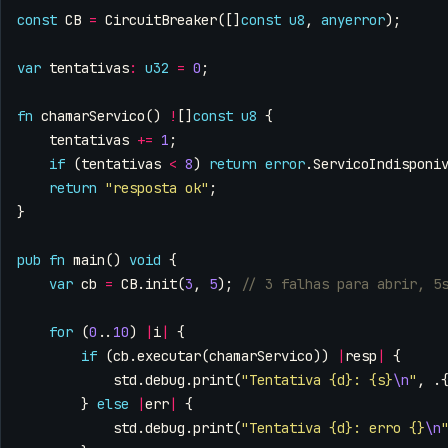
const
CB
=
CircuitBreaker
([]
const
u8
,
anyerror
);
var
tentativas
:
u32
=
0
;
fn
chamarServico
()
!
[]
const
u8
{
tentativas
+=
1
;
if
(
tentativas
<
8
)
return
error
.
ServicoIndisponi
return
"resposta ok"
;
}
pub
fn
main
()
void
{
var
cb
=
CB
.
init
(
3
,
5
);
for
(
0
..
10
)
|
i
|
{
if
(
cb
.
executar
(
chamarServico
))
|
resp
|
{
std
.
debug
.
print
(
"Tentativa {d}: {s}
\n
"
,
.
}
else
|
err
|
{
std
.
debug
.
print
(
"Tentativa {d}: erro {}
\n