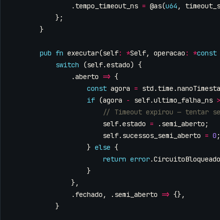
.
tempo_timeout_ns
=
@as
(
u64
,
timeout_
};
}
pub
fn
executar
(
self
:
*
Self
,
operacao
:
*
const
switch
(
self
.
estado
)
{
.
aberto
=>
{
const
agora
=
std
.
time
.
nanoTimest
if
(
agora
-
self
.
ultimo_falha_ns
self
.
estado
=
.
semi_aberto
;
self
.
sucessos_semi_aberto
=
0
}
else
{
return
error
.
CircuitoBloquead
}
},
.
fechado
,
.
semi_aberto
=>
{},
}