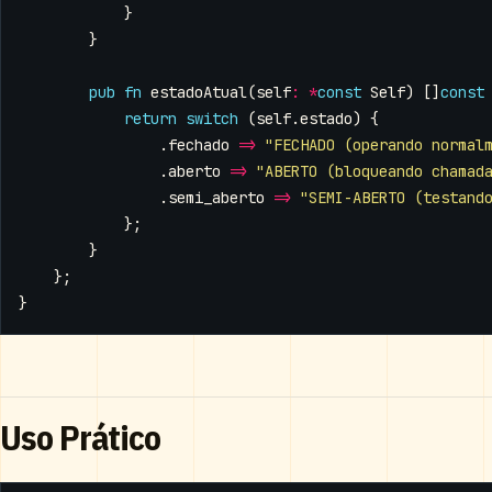
}
}
pub
fn
estadoAtual
(
self
:
*
const
Self
)
[]
const
return
switch
(
self
.
estado
)
{
.
fechado
=>
"FECHADO (operando normal
.
aberto
=>
"ABERTO (bloqueando chamad
.
semi_aberto
=>
"SEMI-ABERTO (testand
};
}
};
}
Uso Prático