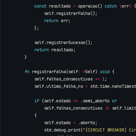
const
resultado
=
operacao
()
catch
|
err
|
self
.
registrarFalha
();
return
err
;
};
self
.
registrarSucesso
();
return
resultado
;
}
fn
registrarFalha
(
self
:
*
Self
)
void
{
self
.
falhas_consecutivas
+=
1
;
self
.
ultimo_falha_ns
=
std
.
time
.
nanoTimes
if
(
self
.
estado
==
.
semi_aberto
or
self
.
falhas_consecutivas
>=
self
.
limi
{
self
.
estado
=
.
aberto
;
std
.
debug
.
print
(
"[CIRCUIT BREAKER] Ci