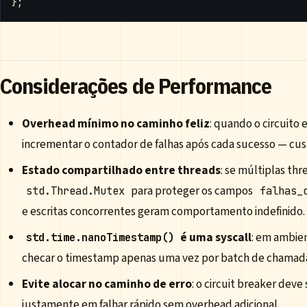
};
Considerações de Performance
Overhead mínimo no caminho feliz
: quando o circuito 
incrementar o contador de falhas após cada sucesso — cus
Estado compartilhado entre threads
: se múltiplas th
para proteger os campos
std.Thread.Mutex
falhas_
e escritas concorrentes geram comportamento indefinido.
é uma syscall
: em ambie
std.time.nanoTimestamp()
checar o timestamp apenas uma vez por batch de chamadas
Evite alocar no caminho de erro
: o circuit breaker deve
justamente em falhar rápido sem overhead adicional.