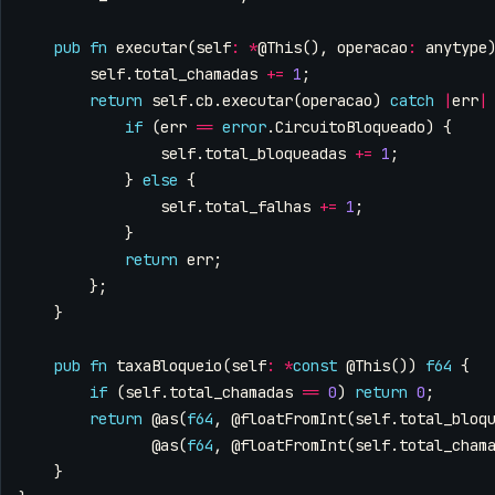
pub
fn
executar
(
self
:
*
@This
(),
operacao
:
anytype
self
.
total_chamadas
+=
1
;
return
self
.
cb
.
executar
(
operacao
)
catch
|
err
|
if
(
err
==
error
.
CircuitoBloqueado
)
{
self
.
total_bloqueadas
+=
1
;
}
else
{
self
.
total_falhas
+=
1
;
}
return
err
;
};
}
pub
fn
taxaBloqueio
(
self
:
*
const
@This
())
f64
{
if
(
self
.
total_chamadas
==
0
)
return
0
;
return
@as
(
f64
,
@floatFromInt
(
self
.
total_bloq
@as
(
f64
,
@floatFromInt
(
self
.
total_cham
}