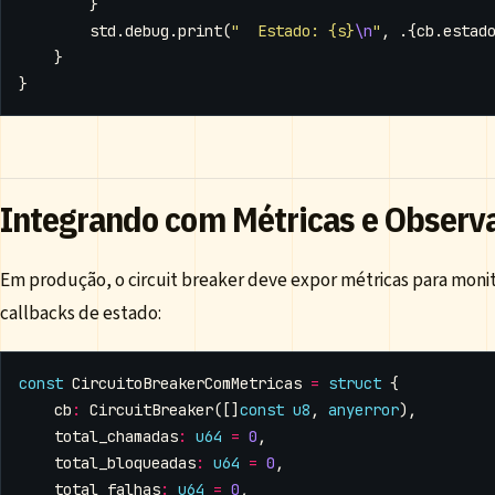
}
std
.
debug
.
print
(
"  Estado: {s}
\n
"
,
.{
cb
.
estad
}
}
Integrando com Métricas e Observ
Em produção, o circuit breaker deve expor métricas para moni
callbacks de estado:
const
CircuitoBreakerComMetricas
=
struct
{
cb
:
CircuitBreaker
([]
const
u8
,
anyerror
),
total_chamadas
:
u64
=
0
,
total_bloqueadas
:
u64
=
0
,
total_falhas
:
u64
=
0
,