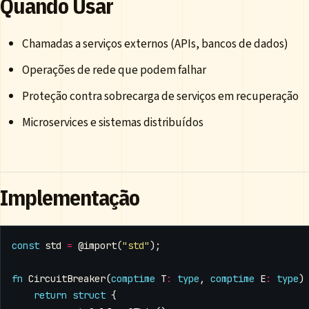
Quando Usar
Chamadas a serviços externos (APIs, bancos de dados)
Operações de rede que podem falhar
Proteção contra sobrecarga de serviços em recuperação
Microservices e sistemas distribuídos
Implementação
const
std
=
@import
(
"std"
);
fn
CircuitBreaker
(
comptime
T
:
type
,
comptime
E
:
type
)
return
struct
{