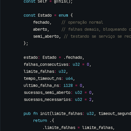
const
Self
=
@This
();
const
Estado
=
enum
{
fechado
,
aberto
,
semi_aberto
,
};
estado
:
Estado
=
.
fechado
,
falhas_consecutivas
:
u32
=
0
,
limite_falhas
:
u32
,
tempo_timeout_ns
:
u64
,
ultimo_falha_ns
:
i128
=
0
,
sucessos_semi_aberto
:
u32
=
0
,
sucessos_necessarios
:
u32
=
2
,
pub
fn
init
(
limite_falhas
:
u32
,
timeout_segun
return
.{
.
limite_falhas
=
limite_falhas
,