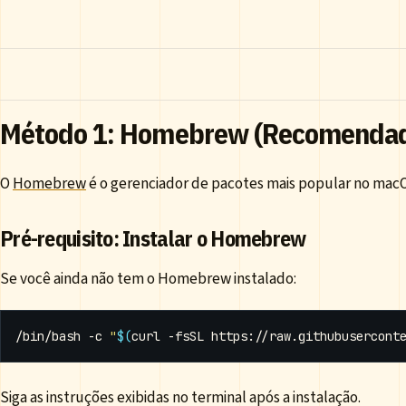
Método 1: Homebrew (Recomenda
O
Homebrew
é o gerenciador de pacotes mais popular no macOS 
Pré-requisito: Instalar o Homebrew
Se você ainda não tem o Homebrew instalado:
/bin/bash -c 
"
$(
curl -fsSL https://raw.githubusercont
Siga as instruções exibidas no terminal após a instalação.