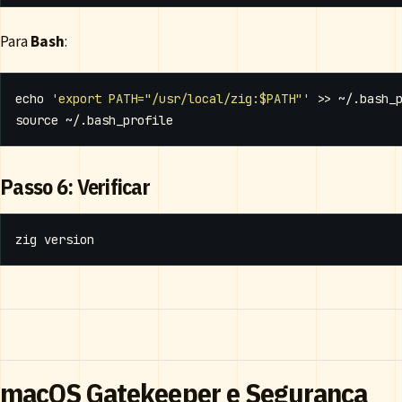
Para
Bash
:
echo
'export PATH="/usr/local/zig:$PATH"'
source
Passo 6: Verificar
macOS Gatekeeper e Segurança