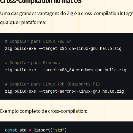
Cross-Compilation no macOS
Uma das grandes vantagens do Zig é a cross-compilation integ
qualquer plataforma:
# Compilar para Linux x86_64
zig build-exe --target
=
# Compilar para Windows
zig build-exe --target
=
# Compilar para Linux ARM (Raspberry Pi)
zig build-exe --target
=
Exemplo completo de cross-compilation:
const
std
=
@import
(
"std"
);