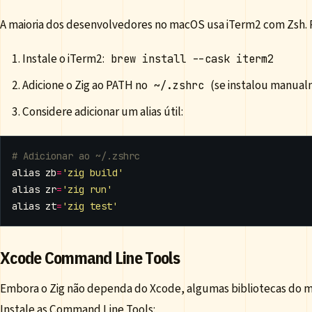
A maioria dos desenvolvedores no macOS usa iTerm2 com Zsh. P
Instale o iTerm2:
brew install --cask iterm2
Adicione o Zig ao PATH no
(se instalou manua
~/.zshrc
Considere adicionar um alias útil:
# Adicionar ao ~/.zshrc
alias
zb
=
'zig build'
alias
zr
=
'zig run'
alias
zt
=
'zig test'
Xcode Command Line Tools
Embora o Zig não dependa do Xcode, algumas bibliotecas do 
Instale as Command Line Tools: