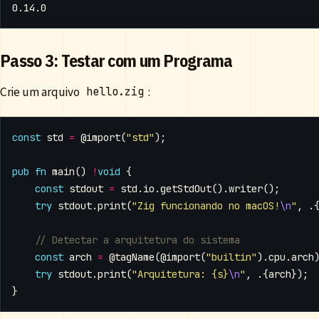
Passo 3: Testar com um Programa
Crie um arquivo
:
hello.zig
const
std
=
@import
(
"std"
);
pub
fn
main
()
!
void
{
const
stdout
=
std
.
io
.
getStdOut
().
writer
();
try
stdout
.
print
(
"Zig funcionando no macOS!
\n
"
,
.
const
arch
=
@tagName
(
@import
(
"builtin"
).
cpu
.
arch
try
stdout
.
print
(
"Arquitetura: {s}
\n
"
,
.{
arch
});
}