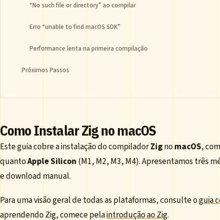
“No such file or directory” ao compilar
Erro “unable to find macOS SDK”
Performance lenta na primeira compilação
Próximos Passos
Como Instalar Zig no macOS
Este guia cobre a instalação do compilador
Zig
no
macOS
, co
quanto
Apple Silicon
(M1, M2, M3, M4). Apresentamos três 
e download manual.
Para uma visão geral de todas as plataformas, consulte o
guia 
aprendendo Zig, comece pela
introdução ao Zig
.