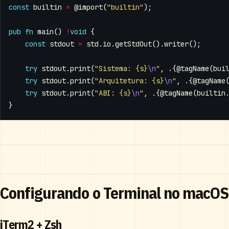
const
builtin
=
@import
(
"builtin"
);
pub
fn
main
()
!
void
{
const
stdout
=
std
.
io
.
getStdOut
().
writer
();
try
stdout
.
print
(
"Sistema: {s}
\n
"
,
.{
@tagName
(
bui
try
stdout
.
print
(
"Arquitetura: {s}
\n
"
,
.{
@tagName
try
stdout
.
print
(
"ABI: {s}
\n
"
,
.{
@tagName
(
builtin
}
Configurando o Terminal no macOS
iTerm2 + Zsh