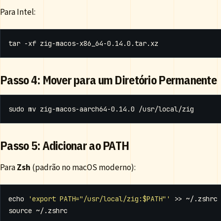
Para Intel:
Passo 4: Mover para um Diretório Permanente
Passo 5: Adicionar ao PATH
Para
Zsh
(padrão no macOS moderno):
echo
'export PATH="/usr/local/zig:$PATH"'
source