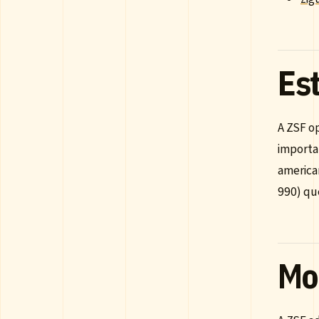
Es
A ZSF op
importa
american
990) que
Mo