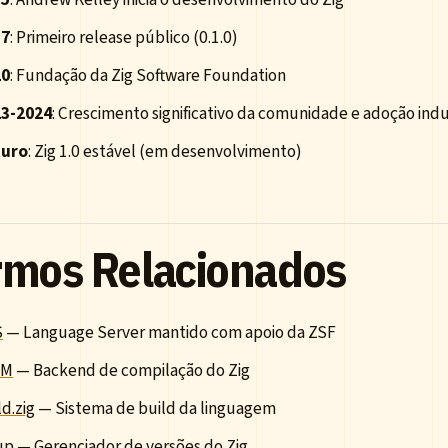
17
: Primeiro release público (0.1.0)
20
: Fundação da Zig Software Foundation
3-2024
: Crescimento significativo da comunidade e adoção indu
turo
: Zig 1.0 estável (em desenvolvimento)
rmos Relacionados
S
— Language Server mantido com apoio da ZSF
VM
— Backend de compilação do Zig
ld.zig
— Sistema de build da linguagem
up
— Gerenciador de versões do Zig