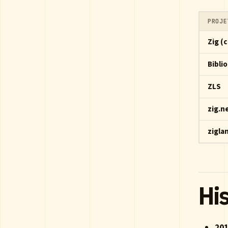
PROJE
Zig (
Bibli
ZLS
zig.n
zigla
His
20