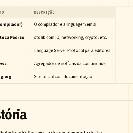
TO
DESCRIÇÃO
compilador)
O compilador e a linguagem em si
oteca Padrão
std lib com IO, networking, crypto, etc.
Language Server Protocol para editores
ews
Agregador de notícias da comunidade
ng.org
Site oficial com documentação
tória
15
: Andrew Kelley inicia o desenvolvimento do Zig