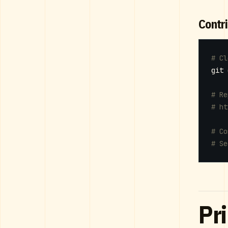
Contr
# Cl
# Re
# ht
# Co
# Se
Pri