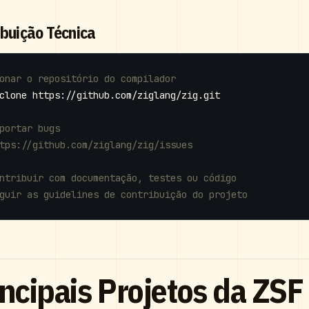
ibuição Técnica
onar o repositório do compilador
portar bugs
tps://github.com/ziglang/zig/issues
ntribuir com documentação, testes ou código
guir as guidelines de contribuição do projeto
ncipais Projetos da ZSF