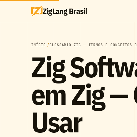
ZigLang Brasil
INÍCIO
GLOSSÁRIO ZIG — TERMOS E CONCEITOS 
Zig Softw
em Zig — 
Usar