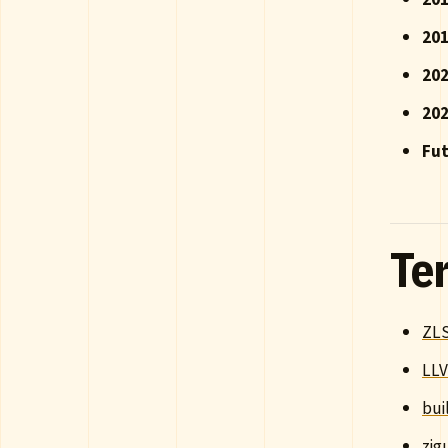
20
20
202
Fu
Te
ZL
LL
bui
zig