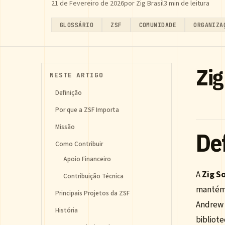
21 de Fevereiro de 2026
por Zig Brasil
3 min de leitura
GLOSSÁRIO
ZSF
COMUNIDADE
ORGANIZA
Zig
NESTE ARTIGO
Definição
Por que a ZSF Importa
Missão
De
Como Contribuir
Apoio Financeiro
A
Zig S
Contribuição Técnica
mantém,
Principais Projetos da ZSF
Andrew K
História
bibliote