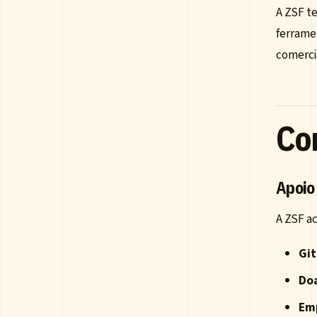
A ZSF t
ferrame
comerci
Co
Apoio
A ZSF a
Gi
Do
Em