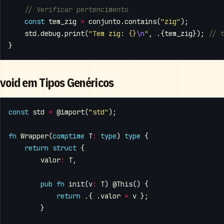
const
tem_zig
=
conjunto
.
contains
(
"zig"
);
std
.
debug
.
print
(
"Tem zig: {}
\n
"
,
.{
tem_zig
});
}
void em Tipos Genéricos
const
std
=
@import
(
"std"
);
fn
Wrapper
(
comptime
T
:
type
)
type
{
return
struct
{
valor
:
T
,
pub
fn
init
(
v
:
T
)
@This
()
{
return
.{
.
valor
=
v
};
}