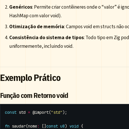
Genéricos
: Permite criar contêineres onde o “valor” é ig
HashMap com valor void).
Otimização de memória
: Campos void em structs não 
Consistência do sistema de tipos
: Todo tipo em Zig po
uniformemente, incluindo void.
Exemplo Prático
Função com Retorno void
const
std
=
@import
(
"std"
);
fn
saudar
(
nome
:
[]
const
u8
)
void
{