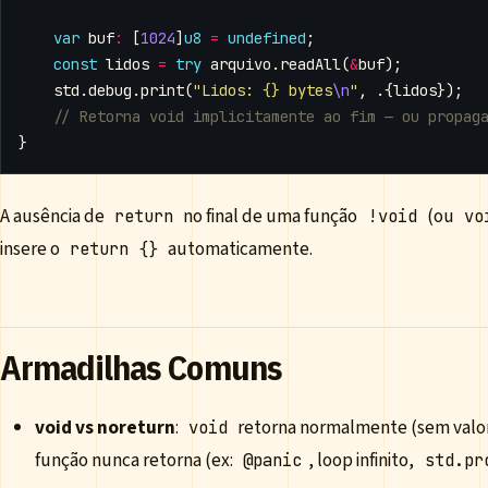
var
buf
:
[
1024
]
u8
=
undefined
;
const
lidos
=
try
arquivo
.
readAll
(
&
buf
);
std
.
debug
.
print
(
"Lidos: {} bytes
\n
"
,
.{
lidos
});
}
A ausência de
no final de uma função
(ou
return
!void
vo
insere o
automaticamente.
return {}
Armadilhas Comuns
void vs noreturn
:
retorna normalmente (sem valo
void
função nunca retorna (ex:
, loop infinito,
@panic
std.pr