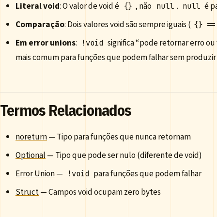
Literal void
: O valor de void é
, não
.
é pa
{}
null
null
Comparação
: Dois valores void são sempre iguais (
{} ==
Em error unions
:
significa “pode retornar erro ou 
!void
mais comum para funções que podem falhar sem produzir 
Termos Relacionados
noreturn
— Tipo para funções que nunca retornam
Optional
— Tipo que pode ser nulo (diferente de void)
Error Union
—
para funções que podem falhar
!void
Struct
— Campos void ocupam zero bytes