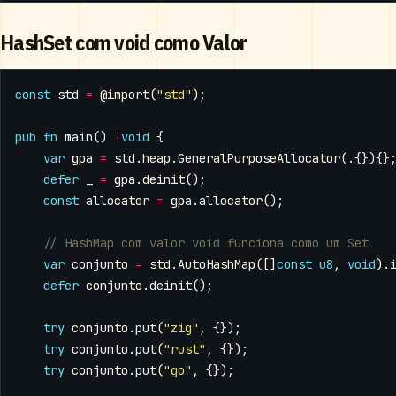
HashSet com void como Valor
const
std
=
@import
(
"std"
);
pub
fn
main
()
!
void
{
var
gpa
=
std
.
heap
.
GeneralPurposeAllocator
(.{}){}
defer
_
=
gpa
.
deinit
();
const
allocator
=
gpa
.
allocator
();
var
conjunto
=
std
.
AutoHashMap
([]
const
u8
,
void
).
defer
conjunto
.
deinit
();
try
conjunto
.
put
(
"zig"
,
{});
try
conjunto
.
put
(
"rust"
,
{});
try
conjunto
.
put
(
"go"
,
{});