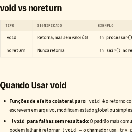
void vs noreturn
TIPO
SIGNIFICADO
EXEMPLO
Retorna, mas sem valor útil
void
fn processar(
Nunca retorna
noreturn
fn sair() nor
Quando Usar void
Funções de efeito colateral puro
:
é o retorno co
void
escrevem em arquivo, modificam estado global ou simple
para falhas sem resultado
: O padrão mais com
!void
podem falhar é retornar
— o chamador usa
p
!void
try