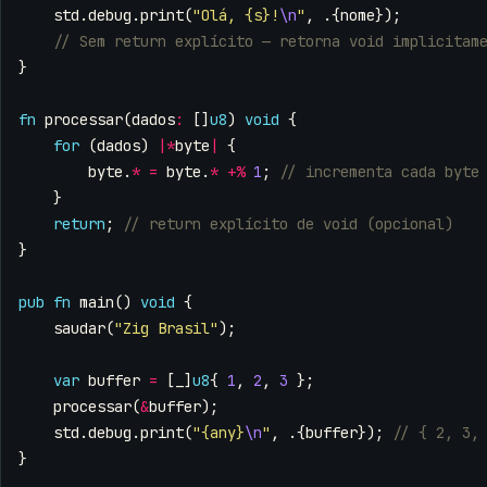
std
.
debug
.
print
(
"Olá, {s}!
\n
"
,
.{
nome
});
}
fn
processar
(
dados
:
[]
u8
)
void
{
for
(
dados
)
|*
byte
|
{
byte
.
*
=
byte
.
*
+%
1
;
}
return
;
}
pub
fn
main
()
void
{
saudar
(
"Zig Brasil"
);
var
buffer
=
[
_
]
u8
{
1
,
2
,
3
};
processar
(
&
buffer
);
std
.
debug
.
print
(
"{any}
\n
"
,
.{
buffer
});
}