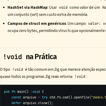
HashSet via HashMap
: Usar
como valor de um
void
H
um conjunto (set) sem custo extra de memória.
Campos de struct em genéricos
: Um campo
valor: v
ocupa zero bytes, permitindo structs que opcionalmente
na Prática
!void
O tipo
é tão comum em Zig que merece atenção especi
!void
quase todos os programas Zig reais retorna
:
!void
pub
fn
main
()
!
void
{
const
arquivo
=
try
std
.
fs
.
cwd
().
openFile
(
"dados.
defer
arquivo
.
close
();