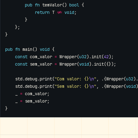
pub
fn
temValor
()
bool
{
return
T
!=
void
;
}
};
}
pub
fn
main
()
void
{
const
com_valor
=
Wrapper
(
u32
).
init
(
42
);
const
sem_valor
=
Wrapper
(
void
).
init
({});
std
.
debug
.
print
(
"Com valor: {}
\n
"
,
.{
Wrapper
(
u32
)
std
.
debug
.
print
(
"Sem valor: {}
\n
"
,
.{
Wrapper
(
void
_
=
com_valor
;
_
=
sem_valor
;
}