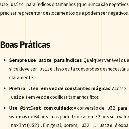
Use
para índices e tamanhos (que nunca são negativos
usize
precisar representar deslocamentos que podem ser negativos.
Boas Práticas
Sempre use
para índices
: Qualquer variável que
usize
slice deve ser
. Isso evita conversões desnecessári
usize
claramente.
Prefira
em vez de constantes mágicas
: Acesse
.len
) em vez de codificar tamanhos fixos.
usize
Use
com cuidado
: A conversão de
para
@intCast
u32
sistemas de 64 bits, mas pode truncar em 32 bits se o valo
. Em geral, porém,
→
é expa
maxInt(u32)
u32
usize