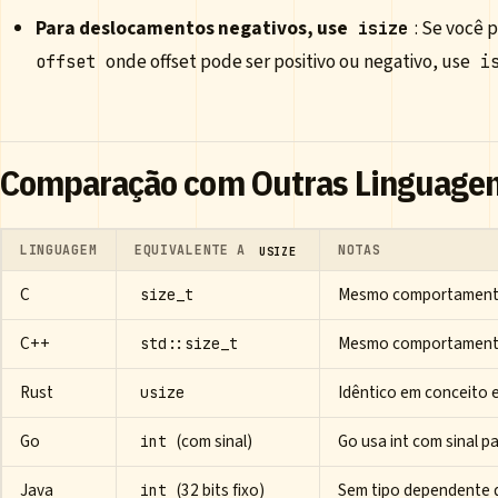
Para deslocamentos negativos, use
: Se você 
isize
onde offset pode ser positivo ou negativo, use
offset
i
Comparação com Outras Linguage
LINGUAGEM
EQUIVALENTE A
NOTAS
USIZE
C
Mesmo comportamen
size_t
C++
Mesmo comportamen
std::size_t
Rust
Idêntico em conceito
usize
Go
(com sinal)
Go usa int com sinal pa
int
Java
(32 bits fixo)
Sem tipo dependente d
int