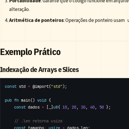
Portabilidade
: Garante que o código funcione em arquite
alteração.
Aritmética de ponteiros
: Operações de ponteiro usam
Exemplo Prático
Indexação de Arrays e Slices
const
std
=
@import
(
"std"
);
pub
fn
main
()
void
{
const
dados
=
[
_
]
u8
{
10
,
20
,
30
,
40
,
50
};
const
tamanho
:
usize
=
dados
.
len
;