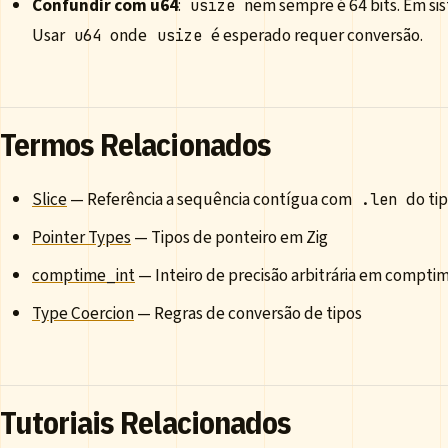
Confundir com u64
:
nem sempre é 64 bits. Em sis
usize
Usar
onde
é esperado requer conversão.
u64
usize
Termos Relacionados
Slice
— Referência a sequência contígua com
do tip
.len
Pointer Types
— Tipos de ponteiro em Zig
comptime_int
— Inteiro de precisão arbitrária em compti
Type Coercion
— Regras de conversão de tipos
Tutoriais Relacionados