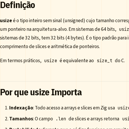
Definição
usize
é o tipo inteiro sem sinal (unsigned) cujo tamanho corr
um ponteiro na arquitetura-alvo. Em sistemas de 64 bits,
usi
sistemas de 32 bits, tem 32 bits (4 bytes). É o tipo padrão para
comprimento de slices e aritmética de ponteiros.
Em termos práticos,
é equivalente ao
do C.
usize
size_t
Por que usize Importa
Indexação
: Todo acesso a arrays e slices em Zig usa
usiz
Tamanhos
: O campo
de slices e arrays retorna
.len
us