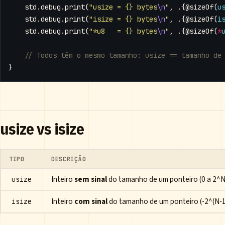
std
.
debug
.
print
(
"usize = {} bytes
\n
"
,
.{
@sizeOf
(
u
std
.
debug
.
print
(
"isize = {} bytes
\n
"
,
.{
@sizeOf
(
i
std
.
debug
.
print
(
"*u8   = {} bytes
\n
"
,
.{
@sizeOf
(
*
}
usize vs isize
TIPO
DESCRIÇÃO
Inteiro
sem sinal
do tamanho de um ponteiro (0 a 2^N
usize
Inteiro
com sinal
do tamanho de um ponteiro (-2^(N-1
isize