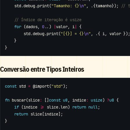
std
.
debug
.
print
(
"Tamanho: {}
\n
"
,
.{
tamanho
});
for
(
dados
,
0
..)
|
valor
,
i
|
{
std
.
debug
.
print
(
"[{}] = {}
\n
"
,
.{
i
,
valor
})
}
}
Conversão entre Tipos Inteiros
const
std
=
@import
(
"std"
);
fn
buscar
(
slice
:
[]
const
u8
,
indice
:
usize
)
?
u8
{
if
(
indice
>=
slice
.
len
)
return
null
;
return
slice
[
indice
];
}