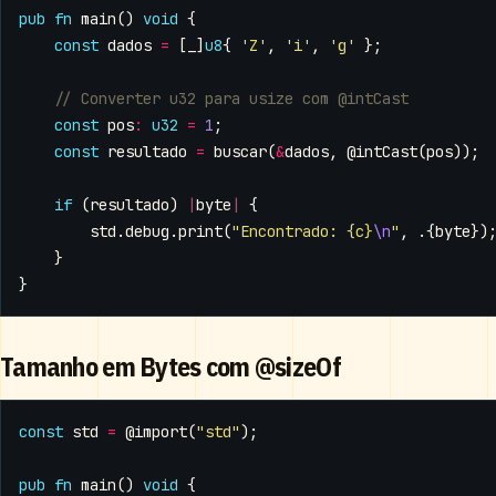
pub
fn
main
()
void
{
const
dados
=
[
_
]
u8
{
'Z'
,
'i'
,
'g'
};
const
pos
:
u32
=
1
;
const
resultado
=
buscar
(
&
dados
,
@intCast
(
pos
));
if
(
resultado
)
|
byte
|
{
std
.
debug
.
print
(
"Encontrado: {c}
\n
"
,
.{
byte
})
}
}
Tamanho em Bytes com @sizeOf
const
std
=
@import
(
"std"
);
pub
fn
main
()
void
{