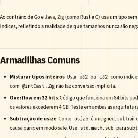
Ao contrário de Go e Java, Zig (como Rust e C) usa um tipo sem
índices, refletindo a realidade de que tamanhos nunca são nega
Armadilhas Comuns
Misturar tipos inteiros
: Usar
ou
como índice 
u32
i32
com
. Zig não faz conversão implícita.
@intCast
Overflow em 32 bits
: Código que funciona em 64 bits pod
os valores excederem 4 GB. Teste em ambas as arquitetura
Subtração de usize
: Como
é unsigned, subtrair
usize
causa panic em modo safe. Use
para subt
std.math.sub