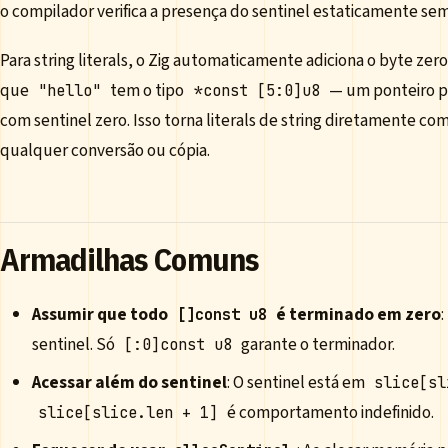
o compilador verifica a presença do sentinel estaticamente se
Para string literals, o Zig automaticamente adiciona o byte ze
que
tem o tipo
— um ponteiro pa
"hello"
*const [5:0]u8
com sentinel zero. Isso torna literals de string diretamente c
qualquer conversão ou cópia.
Armadilhas Comuns
Assumir que todo
é terminado em zero
[]const u8
sentinel. Só
garante o terminador.
[:0]const u8
Acessar além do sentinel
: O sentinel está em
slice[sl
é comportamento indefinido.
slice[slice.len + 1]