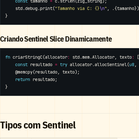
const
tamanho
=
c
.
strlen
(
zig_string
);
std
.
debug
.
print
(
"Tamanho via C: {}
\n
"
,
.{
tamanho
}
}
Criando Sentinel Slice Dinamicamente
fn
criarStringC
(
allocator
:
std
.
mem
.
Allocator
,
texto
:
const
resultado
=
try
allocator
.
allocSentinel
(
u8
,
@memcpy
(
resultado
,
texto
);
return
resultado
;
}
Tipos com Sentinel