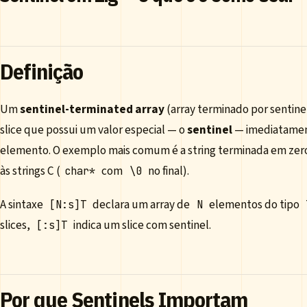
Definição
Um
sentinel-terminated array
(array terminado por sentine
slice que possui um valor especial — o
sentinel
— imediatamen
elemento. O exemplo mais comum é a string terminada em zero
às strings C (
com
no final).
char*
\0
A sintaxe
declara um array de
elementos do tipo
[N:s]T
N
slices,
indica um slice com sentinel.
[:s]T
Por que Sentinels Importam