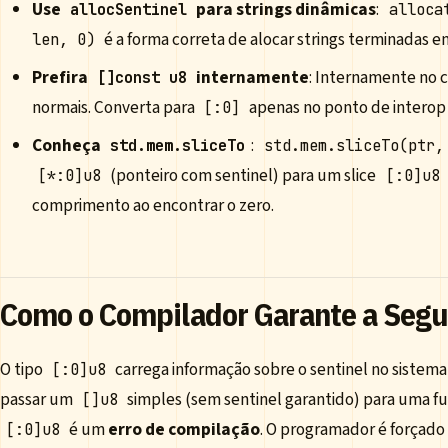
Use
para strings dinâmicas
:
allocSentinel
alloca
é a forma correta de alocar strings terminadas e
len, 0)
Prefira
internamente
: Internamente no c
[]const u8
normais. Converta para
apenas no ponto de interop
[:0]
Conheça
:
std.mem.sliceTo
std.mem.sliceTo(ptr,
(ponteiro com sentinel) para um slice
[*:0]u8
[:0]u8
comprimento ao encontrar o zero.
Como o Compilador Garante a Seg
O tipo
carrega informação sobre o sentinel no sistema d
[:0]u8
passar um
simples (sem sentinel garantido) para uma f
[]u8
é um
erro de compilação
. O programador é forçado 
[:0]u8