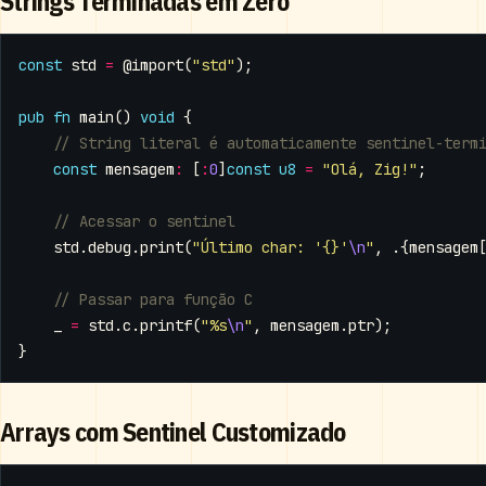
Strings Terminadas em Zero
const
std
=
@import
(
"std"
);
pub
fn
main
()
void
{
const
mensagem
:
[
:
0
]
const
u8
=
"Olá, Zig!"
;
std
.
debug
.
print
(
"Último char: '{}'
\n
"
,
.{
mensagem
_
=
std
.
c
.
printf
(
"%s
\n
"
,
mensagem
.
ptr
);
}
Arrays com Sentinel Customizado