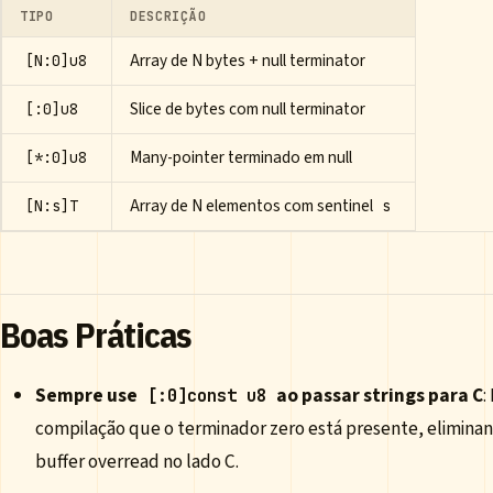
TIPO
DESCRIÇÃO
Array de N bytes + null terminator
[N:0]u8
Slice de bytes com null terminator
[:0]u8
Many-pointer terminado em null
[*:0]u8
Array de N elementos com sentinel
[N:s]T
s
Boas Práticas
Sempre use
ao passar strings para C
:
[:0]const u8
compilação que o terminador zero está presente, eliminan
buffer overread no lado C.