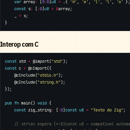
var
array
:
[
5
:
0
]
u8
=
.{
'H'
,
'e'
,
'l'
,
'l'
,
'o'
}
const
s
:
[
:
0
]
u8
=
&
array
;
_
=
s
;
}
Interop com C
const
std
=
@import
(
"std"
);
const
c
=
@cImport
({
@cInclude
(
"stdio.h"
);
@cInclude
(
"string.h"
);
});
pub
fn
main
()
void
{
const
zig_string
:
[
:
0
]
const
u8
=
"Texto do Zig"
;