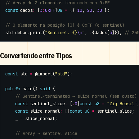
const
dados
:
[
3
:
0xFF
]
u8
=
.{
10
,
20
,
30
};
std
.
debug
.
print
(
"Sentinel: {}
\n
"
,
.{
dados
[
3
]});
Convertendo entre Tipos
const
std
=
@import
(
"std"
);
pub
fn
main
()
void
{
const
sentinel_slice
:
[
:
0
]
const
u8
=
"Zig Brasil"
const
slice_normal
:
[]
const
u8
=
sentinel_slice
;
_
=
slice_normal
;