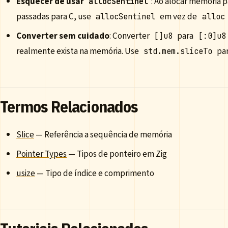
Esquecer de usar
: Ao alocar memória p
allocSentinel
passadas para C, use
em vez de
allocSentinel
alloc
Converter sem cuidado
: Converter
para
[]u8
[:0]u8
realmente exista na memória. Use
par
std.mem.sliceTo
Termos Relacionados
Slice
— Referência a sequência de memória
Pointer Types
— Tipos de ponteiro em Zig
usize
— Tipo de índice e comprimento