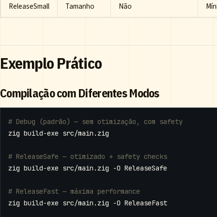
ReleaseSmall
Tamanho
Não
Mín
Exemplo Prático
Compilação com Diferentes Modos
# Debug (padrão) — sem otimização, com safety
# ReleaseSafe — otimizado + safety checks
# ReleaseFast — máxima performance