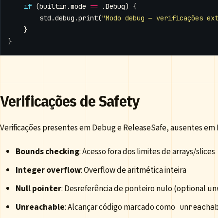
if
(
builtin
.
mode
==
.
Debug
)
{
std
.
debug
.
print
(
"Modo debug — verificações ex
}
}
Verificações de Safety
Verificações presentes em Debug e ReleaseSafe, ausentes em 
Bounds checking
: Acesso fora dos limites de arrays/slices
Integer overflow
: Overflow de aritmética inteira
Null pointer
: Desreferência de ponteiro nulo (optional u
Unreachable
: Alcançar código marcado como
unreacha