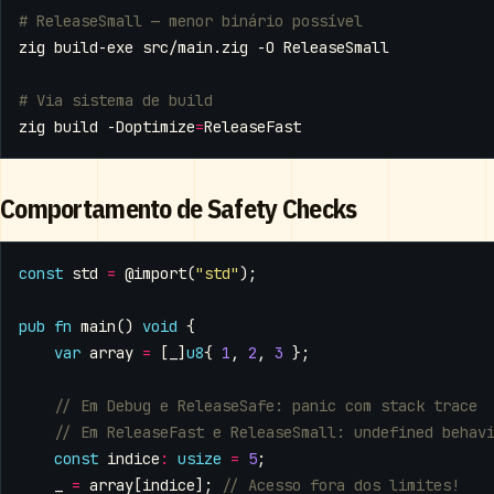
# ReleaseSmall — menor binário possível
# Via sistema de build
zig build -Doptimize
=
Comportamento de Safety Checks
const
std
=
@import
(
"std"
);
pub
fn
main
()
void
{
var
array
=
[
_
]
u8
{
1
,
2
,
3
};
const
indice
:
usize
=
5
;
_
=
array
[
indice
];