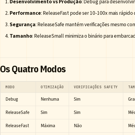
Desenvolvimento vs Produção
: Debug para desenvolvim
Performance
: ReleaseFast pode ser 10-100x mais rápido
Segurança
: ReleaseSafe mantém verificações mesmo com
Tamanho
: ReleaseSmall minimiza o binário para embarc
Os Quatro Modos
MODO
OTIMIZAÇÃO
VERIFICAÇÕES SAFETY
TA
Debug
Nenhuma
Sim
Gra
ReleaseSafe
Sim
Sim
Mé
ReleaseFast
Máxima
Não
Mé