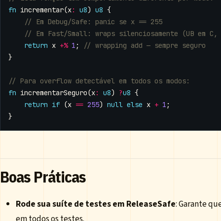
fn
incrementar
(
x
:
u8
)
u8
{
return
x
+%
1
;
}
fn
incrementarSeguro
(
x
:
u8
)
?
u8
{
return
if
(
x
==
255
)
null
else
x
+
1
;
}
Boas Práticas
Rode sua suíte de testes em ReleaseSafe
: Garante qu
em todos os testes.