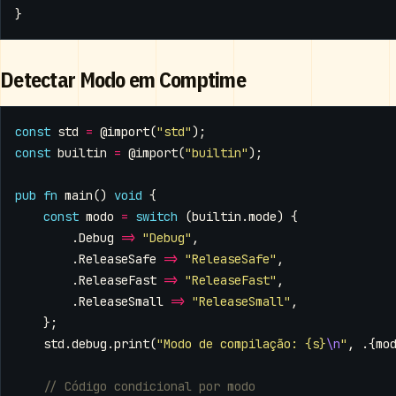
}
Detectar Modo em Comptime
const
std
=
@import
(
"std"
);
const
builtin
=
@import
(
"builtin"
);
pub
fn
main
()
void
{
const
modo
=
switch
(
builtin
.
mode
)
{
.
Debug
=>
"Debug"
,
.
ReleaseSafe
=>
"ReleaseSafe"
,
.
ReleaseFast
=>
"ReleaseFast"
,
.
ReleaseSmall
=>
"ReleaseSmall"
,
};
std
.
debug
.
print
(
"Modo de compilação: {s}
\n
"
,
.{
mo