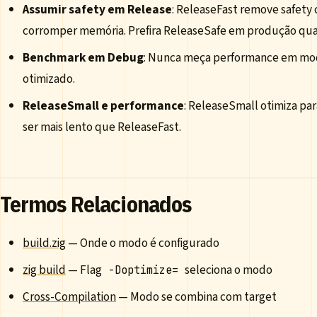
Assumir safety em Release
: ReleaseFast remove safety
corromper memória. Prefira ReleaseSafe em produção qua
Benchmark em Debug
: Nunca meça performance em mo
otimizado.
ReleaseSmall e performance
: ReleaseSmall otimiza pa
ser mais lento que ReleaseFast.
Termos Relacionados
build.zig
— Onde o modo é configurado
zig build
— Flag
seleciona o modo
-Doptimize=
Cross-Compilation
— Modo se combina com target