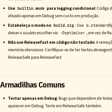
Use
para logging condicional
: Código 
builtin.mode
ativado apenas em Debug sem custo em produção.
Estabeleça o modo no
: Use
build.zig
b.standardO
deixar o usuário escolher via
, em vez de fi
-Doptimize=
Não use ReleaseFast em código não testado
: A remoç
memória silenciosos. Certifique-se de ter testes abrange
ReleaseSafe para ReleaseFast.
Armadilhas Comuns
Testar apenas em Debug
: Bugs que dependem de timin
aparecer em Debug. Teste em ReleaseSafe também.