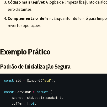
Código mais legível
: A lógica de limpeza fica junto da a
erro distantes.
Complementa o
: Enquanto
é para limpe
defer
defer
reverter operações.
Exemplo Prático
Padrão de Inicialização Segura
const
std
=
@import
(
"std"
);
const
Servidor
=
struct
{
socket
:
std
.
posix
.
socket_t
,
buffer
:
[]
u8
,