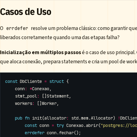
Casos de Uso
O
resolve um problema clássico: como garantir qu
errdefer
liberados corretamente quando uma das etapas falha?
Inicialização em múltiplos passos
é o caso de uso principal
que aloca conexão, prepara statements e cria um pool de work
const
DbCliente
=
struct
{
conn
:
*
Conexao
,
stmt_pool
:
[]
Statement
,
workers
:
[]
Worker
,
pub
fn
init
(
allocator
:
std
.
mem
.
Allocator
)
!
DbClie
const
conn
=
try
Conexao
.
abrir
(
"postgres://lo
errdefer
conn
.
fechar
();