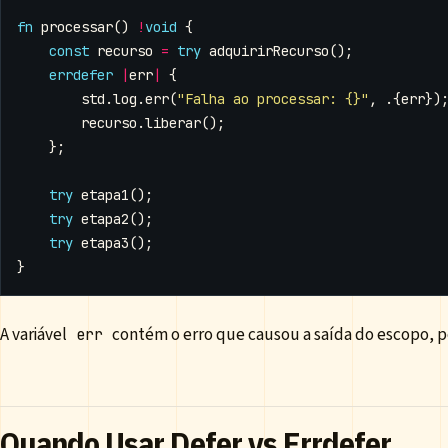
fn
processar
()
!
void
{
const
recurso
=
try
adquirirRecurso
();
errdefer
|
err
|
{
std
.
log
.
err
(
"Falha ao processar: {}"
,
.{
err
})
recurso
.
liberar
();
};
try
etapa1
();
try
etapa2
();
try
etapa3
();
}
A variável
contém o erro que causou a saída do escopo, p
err
Quando Usar Defer vs Errdefer