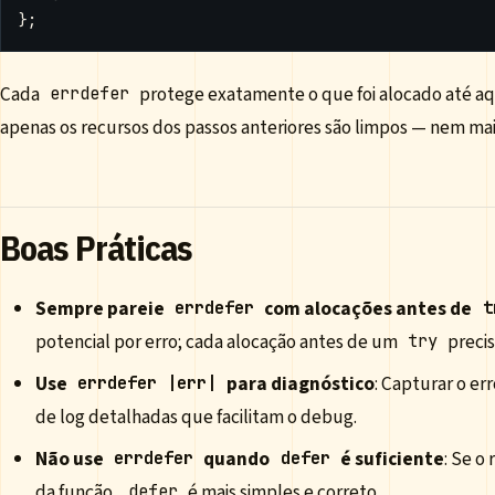
};
Cada
protege exatamente o que foi alocado até a
errdefer
apenas os recursos dos passos anteriores são limpos — nem ma
Boas Práticas
Sempre pareie
com alocações antes de
errdefer
t
potencial por erro; cada alocação antes de um
precis
try
Use
para diagnóstico
: Capturar o er
errdefer |err|
de log detalhadas que facilitam o debug.
Não use
quando
é suficiente
: Se o
errdefer
defer
da função,
é mais simples e correto.
defer