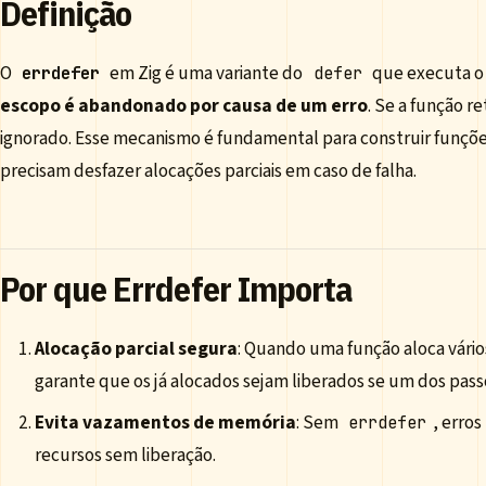
Definição
O
em Zig é uma variante do
que executa o
errdefer
defer
escopo é abandonado por causa de um erro
. Se a função r
ignorado. Esse mecanismo é fundamental para construir funçõe
precisam desfazer alocações parciais em caso de falha.
Por que Errdefer Importa
Alocação parcial segura
: Quando uma função aloca vári
garante que os já alocados sejam liberados se um dos passo
Evita vazamentos de memória
: Sem
, erro
errdefer
recursos sem liberação.