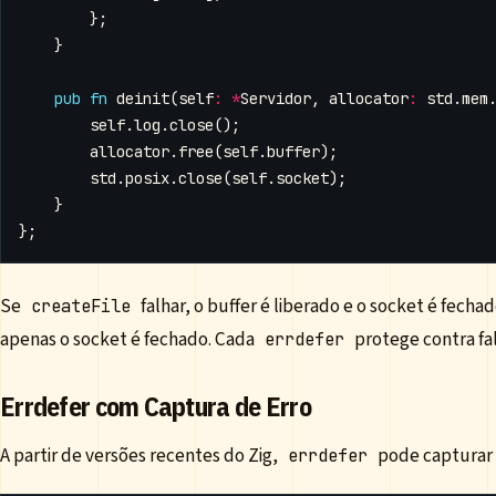
};
}
pub
fn
deinit
(
self
:
*
Servidor
,
allocator
:
std
.
mem
self
.
log
.
close
();
allocator
.
free
(
self
.
buffer
);
std
.
posix
.
close
(
self
.
socket
);
}
};
Se
falhar, o buffer é liberado e o socket é fec
createFile
apenas o socket é fechado. Cada
protege contra fa
errdefer
Errdefer com Captura de Erro
A partir de versões recentes do Zig,
pode capturar 
errdefer