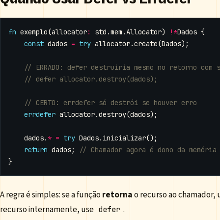
fn
exemplo
(
allocator
:
std
.
mem
.
Allocator
)
!*
Dados
{
const
dados
=
try
allocator
.
create
(
Dados
);
errdefer
allocator
.
destroy
(
dados
);
dados
.
*
=
try
Dados
.
inicializar
();
return
dados
;
}
A regra é simples: se a função
retorna
o recurso ao chamador, 
recurso internamente, use
.
defer