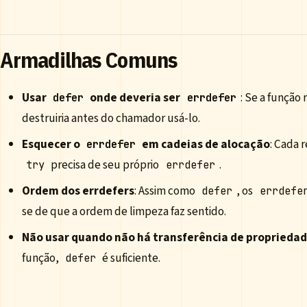
Armadilhas Comuns
Usar
onde deveria ser
: Se a função
defer
errdefer
destruiria antes do chamador usá-lo.
Esquecer o
em cadeias de alocação
: Cada 
errdefer
precisa de seu próprio
.
try
errdefer
Ordem dos errdefers
: Assim como
, os
defer
errdefe
se de que a ordem de limpeza faz sentido.
Não usar quando não há transferência de proprieda
função,
é suficiente.
defer