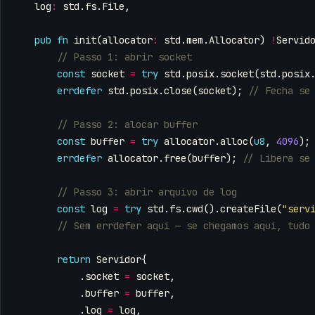
log
:
std
.
fs
.
File
,
pub
fn
init
(
allocator
:
std
.
mem
.
Allocator
)
!
Servid
const
socket
=
try
std
.
posix
.
socket
(
std
.
posix
errdefer
std
.
posix
.
close
(
socket
);
const
buffer
=
try
allocator
.
alloc
(
u8
,
4096
);
errdefer
allocator
.
free
(
buffer
);
const
log
=
try
std
.
fs
.
cwd
().
createFile
(
"serv
return
Servidor
{
.
socket
=
socket
,
.
buffer
=
buffer
,
.
log
=
log
,