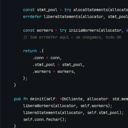
const
stmt_pool
=
try
alocaStatements
(
allocat
errdefer
liberaStatements
(
allocator
,
stmt_poo
const
workers
=
try
iniciaWorkers
(
allocator
,
return
.{
.
conn
=
conn
,
.
stmt_pool
=
stmt_pool
,
.
workers
=
workers
,
};
}
pub
fn
deinit
(
self
:
*
DbCliente
,
allocator
:
std
.
me
liberaWorkers
(
allocator
,
self
.
workers
);
liberaStatements
(
allocator
,
self
.
stmt_pool
);
self
.
conn
.
fechar
();
}